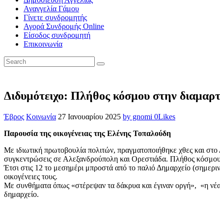
Αναγγελία Γάμου
Γίνετε συνδρομητής
Αγορά Συνδρομής Online
Είσοδος συνδρομητή
Επικοινωνία
Διδυμότειχο: Πλήθος κόσμου στην διαμαρτ
Έβρος
Κοινωνία
27 Ιανουαρίου 2025
by gnomi
0
Likes
Παρουσία της οικογένειας της Ελένης Τοπαλούδη
Με ιδιωτική πρωτοβουλία πολιτών, πραγματοποιήθηκε χθες και στο 
συγκεντρώσεις σε Αλεξανδρούπολη και Ορεστιάδα. Πλήθος κόσμο
Έτσι στις 12 το μεσημέρι μπροστά από το παλιό Δημαρχείο (σημεριν
οικογένειες τους.
Με συνθήματα όπως «στέρεψαν τα δάκρυα και έγιναν οργή», «η νέα 
δημαρχείο.