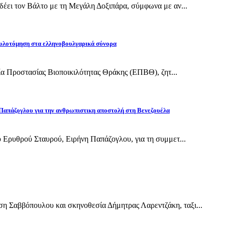
έει τον Βάλτο με τη Μεγάλη Δοξιπάρα, σύμφωνα με αν...
υλοτόμηση στα ελληνοβουλγαρικά σύνορα
εία Προστασίας Βιοποικιλότητας Θράκης (ΕΠΒΘ), ζητ...
Παπάζογλου για την ανθρωπιστικη αποστολή στη Βενεζουέλα
 Ερυθρού Σταυρού, Ειρήνη Παπάζογλου, για τη συμμετ...
Σαββόπουλου και σκηνοθεσία Δήμητρας Λαρεντζάκη, ταξι...