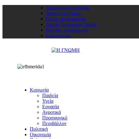
Δημοσιεύση Αγγελίας
Αναγγελία Γάμου
Γίνετε συνδρομητής
Αγορά Συνδρομής Online
Είσοδος συνδρομητή
Επικοινωνία
Κοινωνία
Παιδεία
Υγεία
Εργασία
Αγροτικά
Προσφυγικό
Περιβάλλον
Πολιτική
Οικονομία