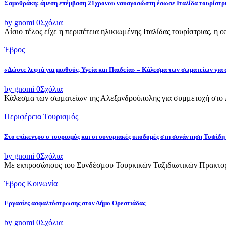
Σαμοθράκη: άμεση επέμβαση 21χρονου ναυαγοσώστη έσωσε Ιταλίδα τουρίστρ
by gnomi
0
Σχόλια
Αίσιο τέλος είχε η περιπέτεια ηλικιωμένης Ιταλίδας τουρίστριας, η 
Έβρος
«Δώστε λεφτά για μισθούς, Υγεία και Παιδεία» – Κάλεσμα των σωματείων για
by gnomi
0
Σχόλια
Κάλεσμα των σωματείων της Αλεξανδρούπολης για συμμετοχή στο π
Περιφέρεια
Τουρισμός
Στο επίκεντρο ο τουρισμός και οι συνοριακές υποδομές στη συνάντηση Τοψ
by gnomi
0
Σχόλια
Με εκπροσώπους του Συνδέσμου Τουρκικών Ταξιδιωτικών Πρακτορε
Έβρος
Κοινωνία
Εργασίες ασφαλτόστρωσης στον Δήμο Ορεστιάδας
by gnomi
0
Σχόλια