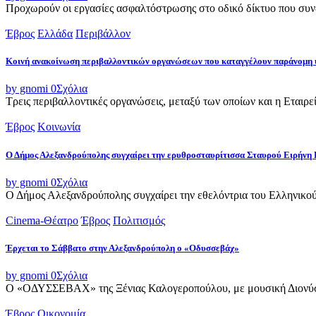
Προχωρούν οι εργασίες ασφαλτόστρωσης στο οδικό δίκτυο που συνδ
Έβρος
Ελλάδα
Περιβάλλον
Κοινή ανακοίνωση περιβαλλοντικών οργανώσεων που καταγγέλουν παράνομη 
by gnomi
0
Σχόλια
Τρεις περιβαλλοντικές οργανώσεις, μεταξύ των οποίων και η Εταιρ
Έβρος
Κοινωνία
Ο Δήμος Αλεξανδρούπολης συγχαίρει την ερυθροσταυρίτισσα Σταυρού Ειρήνη 
by gnomi
0
Σχόλια
Ο Δήμος Αλεξανδρούπολης συγχαίρει την εθελόντρια του Ελληνικού
Cinema-Θέατρο
Έβρος
Πολιτισμός
Έρχεται το Σάββατο στην Αλεξανδρούπολη ο «Οδυσσεβάχ»
by gnomi
0
Σχόλια
Ο «ΟΔΥΣΣΕΒΑΧ» της Ξένιας Καλογεροπούλου, με μουσική Διονύση 
Έβρος
Οικονομία