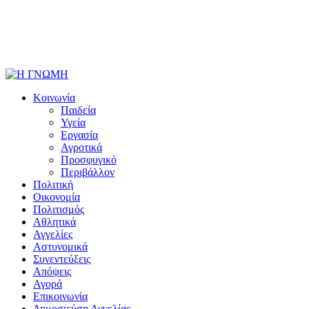
Κοινωνία
Παιδεία
Υγεία
Εργασία
Αγροτικά
Προσφυγικό
Περιβάλλον
Πολιτική
Οικονομία
Πολιτισμός
Αθλητικά
Αγγελίες
Αστυνομικά
Συνεντεύξεις
Απόψεις
Αγορά
Επικοινωνία
Δημοσιεύση Αγγελίας