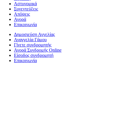
Αστυνομικά
Συνεντεύξεις
Απόψεις
Αγορά
Επικοινωνία
Δημοσιεύση Αγγελίας
Αναγγελία Γάμου
Γίνετε συνδρομητής
Αγορά Συνδρομής Online
Είσοδος συνδρομητή
Επικοινωνία