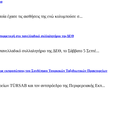
ια
οποία έχασε τις αισθήσεις της ενώ κολυμπούσε σ...
 συμμετοχή στο πανελλαδικό συλλαλητήριο της ΔΕΘ
ανελλαδικό συλλαλητήριο της ΔΕΘ, το Σάββατο 5 Σεπτέ...
ίδη με εκπροσώπους του Συνδέσμου Τουρκικών Ταξιδιωτικών Πρακτορείων
ίων TÜRSAB και τον αντιπρόεδρο της Περιφερειακής Εκπ...