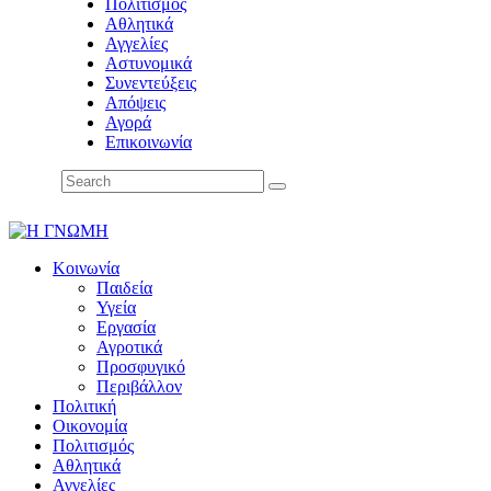
Πολιτισμός
Αθλητικά
Αγγελίες
Αστυνομικά
Συνεντεύξεις
Απόψεις
Αγορά
Επικοινωνία
Κοινωνία
Παιδεία
Υγεία
Εργασία
Αγροτικά
Προσφυγικό
Περιβάλλον
Πολιτική
Οικονομία
Πολιτισμός
Αθλητικά
Αγγελίες