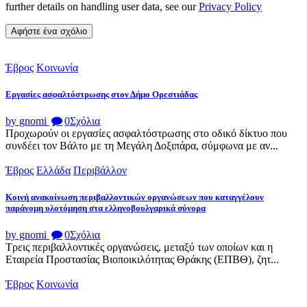
further details on handling user data, see our
Privacy Policy
Έβρος
Κοινωνία
Εργασίες ασφαλτόστρωσης στον Δήμο Ορεστιάδας
by gnomi
0
Σχόλια
Προχωρούν οι εργασίες ασφαλτόστρωσης στο οδικό δίκτυο που
συνδέει τον Βάλτο με τη Μεγάλη Δοξιπάρα, σύμφωνα με αν...
Έβρος
Ελλάδα
Περιβάλλον
Κοινή ανακοίνωση περιβαλλοντικών οργανώσεων που καταγγέλουν
παράνομη υλοτόμηση στα ελληνοβουλγαρικά σύνορα
by gnomi
0
Σχόλια
Τρεις περιβαλλοντικές οργανώσεις, μεταξύ των οποίων και η
Εταιρεία Προστασίας Βιοποικιλότητας Θράκης (ΕΠΒΘ), ζητ...
Έβρος
Κοινωνία