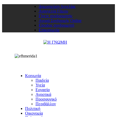
Δημοσιεύση Αγγελίας
Αναγγελία Γάμου
Γίνετε συνδρομητής
Αγορά Συνδρομής Online
Είσοδος συνδρομητή
Επικοινωνία
Κοινωνία
Παιδεία
Υγεία
Εργασία
Αγροτικά
Προσφυγικό
Περιβάλλον
Πολιτική
Οικονομία