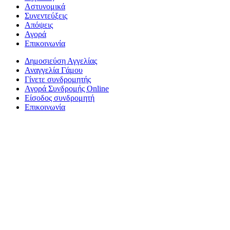
Αστυνομικά
Συνεντεύξεις
Απόψεις
Αγορά
Επικοινωνία
Δημοσιεύση Αγγελίας
Αναγγελία Γάμου
Γίνετε συνδρομητής
Αγορά Συνδρομής Online
Είσοδος συνδρομητή
Επικοινωνία