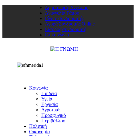
Δημοσιεύση Αγγελίας
Αναγγελία Γάμου
Γίνετε συνδρομητής
Αγορά Συνδρομής Online
Είσοδος συνδρομητή
Επικοινωνία
Κοινωνία
Παιδεία
Υγεία
Εργασία
Αγροτικά
Προσφυγικό
Περιβάλλον
Πολιτική
Οικονομία