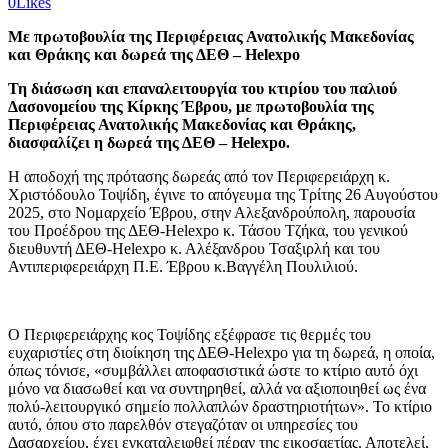
0
Likes
Mε πρωτοβουλία της Περιφέρειας Ανατολικής Μακεδονίας
και Θράκης και δωρεά της ΔΕΘ – Helexpo
Τη διάσωση και επαναλειτουργία του κτιρίου του παλιού
Δασονομείου της Κίρκης Έβρου, με πρωτοβουλία της
Περιφέρειας Ανατολικής Μακεδονίας και Θράκης,
διασφαλίζει η δωρεά της ΔΕΘ – Helexpo.
Η αποδοχή της πρότασης δωρεάς από τον Περιφερειάρχη κ.
Χριστόδουλο Τοψίδη, έγινε το απόγευμα της Τρίτης 26 Αυγούστου
2025, στο Νομαρχείο Έβρου, στην Αλεξανδρούπολη, παρουσία
του Προέδρου της ΔΕΘ-Helexpo κ. Τάσου Τζήκα, του γενικού
διευθυντή ΔΕΘ-Helexpo κ. Αλέξανδρου Τσαξιρλή και του
Αντιπεριφερειάρχη Π.Ε. Έβρου κ.Βαγγέλη Πουλιλιού.
Ο Περιφερειάρχης κος Τοψίδης εξέφρασε τις θερμές του
ευχαριστίες στη διοίκηση της ΔΕΘ-Helexpo για τη δωρεά, η οποία,
όπως τόνισε, «συμβάλλει αποφασιστικά ώστε το κτίριο αυτό όχι
μόνο να διασωθεί και να συντηρηθεί, αλλά να αξιοποιηθεί ως ένα
πολύ-λειτουργικό σημείο πολλαπλών δραστηριοτήτων». Το κτίριο
αυτό, όπου στο παρελθόν στεγαζόταν οι υπηρεσίες του
Δασαρχείου, έχει εγκαταλειφθεί πέραν της εικοσαετίας. Αποτελεί,