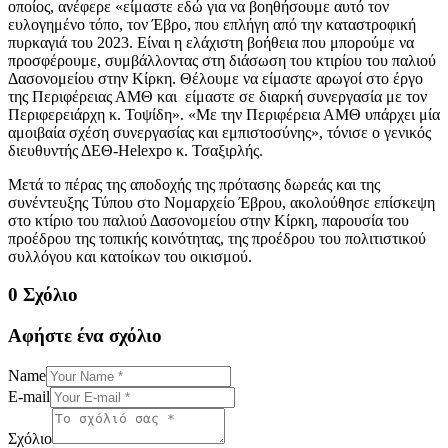
οποίος, ανέφερε «είμαστε εδώ για να βοηθήσουμε αυτό τον
ευλογημένο τόπο, τον Έβρο, που επλήγη από την καταστροφική
πυρκαγιά του 2023. Είναι η ελάχιστη βοήθεια που μπορούμε να
προσφέρουμε, συμβάλλοντας στη διάσωση του κτιρίου του παλιού
Δασονομείου στην Κίρκη. Θέλουμε να είμαστε αρωγοί στο έργο
της Περιφέρειας ΑΜΘ και είμαστε σε διαρκή συνεργασία με τον
Περιφερειάρχη κ. Τοψίδη». «Με την Περιφέρεια ΑΜΘ υπάρχει μία
αμοιβαία σχέση συνεργασίας και εμπιστοσύνης», τόνισε ο γενικός
διευθυντής ΔΕΘ-Helexpo κ. Τσαξιρλής.
Μετά το πέρας της αποδοχής της πρότασης δωρεάς και της
συνέντευξης Τύπου στο Νομαρχείο Έβρου, ακολούθησε επίσκεψη
στο κτίριο του παλιού Δασονομείου στην Κίρκη, παρουσία του
προέδρου της τοπικής κοινότητας, της προέδρου του πολιτιστικού
συλλόγου και κατοίκων του οικισμού.
0 Σχόλιο
Αφήστε ένα σχόλιο
Name
E-mail
Σχόλιο