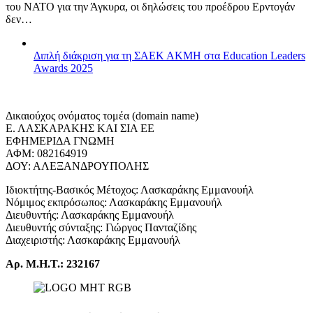
του ΝΑΤΟ για την Άγκυρα, οι δηλώσεις του προέδρου Ερντογάν
δεν…
Διπλή διάκριση για τη ΣΑΕΚ ΑΚΜΗ στα Education Leaders
Awards 2025
Δικαιούχος ονόματος τομέα (domain name)
Ε. ΛΑΣΚΑΡΑΚΗΣ ΚΑΙ ΣΙΑ ΕΕ
ΕΦΗΜΕΡΙΔΑ ΓΝΩΜΗ
ΑΦΜ: 082164919
ΔΟΥ: ΑΛΕΞΑΝΔΡΟΥΠΟΛΗΣ
Ιδιοκτήτης-Βασικός Μέτοχος: Λασκαράκης Εμμανουήλ
Νόμιμος εκπρόσωπος: Λασκαράκης Εμμανουήλ
Διευθυντής: Λασκαράκης Εμμανουήλ
Διευθυντής σύνταξης: Γιώργος Πανταζίδης
Διαχειριστής: Λασκαράκης Εμμανουήλ
Αρ. Μ.Η.Τ.: 232167