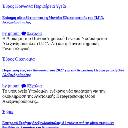
Έβρος
Κοινωνία
Περιφέρεια
Υγεία
Επίσημη αδειοδότηση για τη Μονάδα Εξωσωματικής του Π.Γ.Ν.
Αλεξανδρούπολης
by gnomi
0
Σχόλια
Η Διοίκηση του Πανεπιστημιακού Γενικού Νοσοκομείου
Αλεξανδρούπολης (Π.Γ.Ν.Α.) και η Πανεπιστημιακή
Γυναικολογική...
Έβρος
Οικονομία
Παράταση έως τον Αύγουστο του 2027 για την Ανατολική Περιφερειακή Οδό
Αλεξανδρούπολης
by gnomi
0
Σχόλια
Το υπουργείο Υποδομών ενέκρινε νέα παράταση για την
ολοκλήρωση της Ανατολικής Περιφερειακής Οδού
Αλεξανδρούπολης...
Έβρος
Επιτροπή Ειρήνης Αλεξανδρούπολης: 81 χρόνια από τη ρίψη ατομικών
βομβών σε Χιροσίμα και Ναγκασάκι