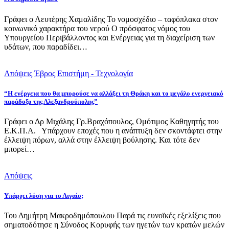
Γράφει ο Λευτέρης Χαμαλίδης Το νομοσχέδιο – ταφόπλακα στον
κοινωνικό χαρακτήρα του νερού Ο πρόσφατος νόμος του
Υπουργείου Περιβάλλοντος και Ενέργειας για τη διαχείριση των
υδάτων, που παραδίδει…
Απόψεις
Έβρος
Επιστήμη - Τεχνολογία
“Η ενέργεια που θα μπορούσε να αλλάξει τη Θράκη και το μεγάλο ενεργειακό
παράδοξο της Αλεξανδρούπολης”
Γράφει ο Δρ Μιχάλης Γρ.Βραχόπουλος, Ομότιμος Καθηγητής του
Ε.Κ.Π.Α. Υπάρχουν εποχές που η ανάπτυξη δεν σκοντάφτει στην
έλλειψη πόρων, αλλά στην έλλειψη βούλησης. Και τότε δεν
μπορεί…
Απόψεις
Υπάρχει λύση για το Αιγαίο;
Του Δημήτρη Μακροδημόπουλου Παρά τις ευνοϊκές εξελίξεις που
σηματοδότησε η Σύνοδος Κορυφής των ηγετών των κρατών μελών