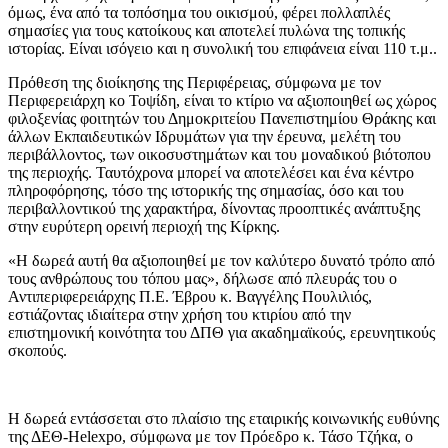
όμως, ένα από τα τοπόσημα του οικισμού, φέρει πολλαπλές
σημασίες για τους κατοίκους και αποτελεί πυλώνα της τοπικής
ιστορίας. Είναι ισόγειο και η συνολική του επιφάνεια είναι 110 τ.μ..
Πρόθεση της διοίκησης της Περιφέρειας, σύμφωνα με τον
Περιφερειάρχη κο Τοψίδη, είναι το κτίριο να αξιοποιηθεί ως χώρος
φιλοξενίας φοιτητών του Δημοκριτείου Πανεπιστημίου Θράκης και
άλλων Εκπαιδευτικών Ιδρυμάτων για την έρευνα, μελέτη του
περιβάλλοντος, των οικοσυστημάτων και του μοναδικού βιότοπου
της περιοχής. Ταυτόχρονα μπορεί να αποτελέσει και ένα κέντρο
πληροφόρησης, τόσο της ιστορικής της σημασίας, όσο και του
περιβαλλοντικού της χαρακτήρα, δίνοντας προοπτικές ανάπτυξης
στην ευρύτερη ορεινή περιοχή της Κίρκης.
«Η δωρεά αυτή θα αξιοποιηθεί με τον καλύτερο δυνατό τρόπο από
τους ανθρώπους του τόπου μας», δήλωσε από πλευράς του ο
Αντιπεριφερειάρχης Π.Ε. Έβρου κ. Βαγγέλης Πουλιλιός,
εστιάζοντας ιδιαίτερα στην χρήση του κτιρίου από την
επιστημονική κοινότητα του ΔΠΘ για ακαδημαϊκούς, ερευνητικούς
σκοπούς.
Η δωρεά εντάσσεται στο πλαίσιο της εταιρικής κοινωνικής ευθύνης
της ΔΕΘ-Helexpo, σύμφωνα με τον Πρόεδρο κ. Τάσο Τζήκα, ο