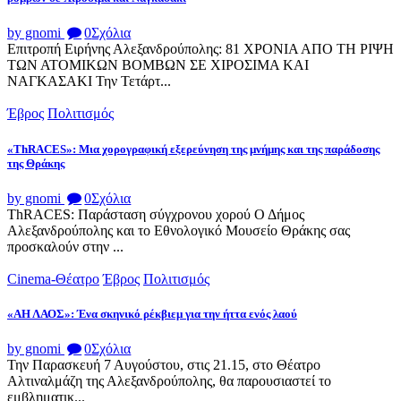
by gnomi
0
Σχόλια
Επιτροπή Ειρήνης Αλεξανδρούπολης: 81 ΧΡΟΝΙΑ ΑΠΟ ΤΗ ΡΙΨΗ
ΤΩΝ ΑΤΟΜΙΚΩΝ ΒΟΜΒΩΝ ΣΕ ΧΙΡΟΣΙΜΑ ΚΑΙ
ΝΑΓΚΑΣΑΚΙ Την Τετάρτ...
Έβρος
Πολιτισμός
«ThRACES»: Μια χορογραφική εξερεύνηση της μνήμης και της παράδοσης
της Θράκης
by gnomi
0
Σχόλια
ThRACES: Παράσταση σύγχρονου χορού Ο Δήμος
Αλεξανδρούπολης και το Εθνολογικό Μουσείο Θράκης σας
προσκαλούν στην ...
Cinema-Θέατρο
Έβρος
Πολιτισμός
«ΑΗ ΛΑΟΣ»: Ένα σκηνικό ρέκβιεμ για την ήττα ενός λαού
by gnomi
0
Σχόλια
Την Παρασκευή 7 Αυγούστου, στις 21.15, στο Θέατρο
Αλτιναλμάζη της Αλεξανδρούπολης, θα παρουσιαστεί το
εμβληματικ...