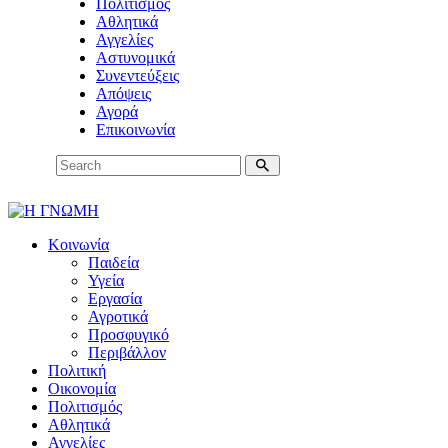
Πολιτισμός
Αθλητικά
Αγγελίες
Αστυνομικά
Συνεντεύξεις
Απόψεις
Αγορά
Επικοινωνία
Κοινωνία
Παιδεία
Υγεία
Εργασία
Αγροτικά
Προσφυγικό
Περιβάλλον
Πολιτική
Οικονομία
Πολιτισμός
Αθλητικά
Αγγελίες