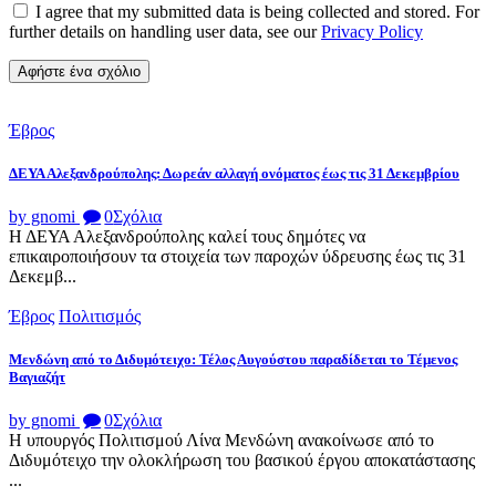
I agree that my submitted data is being collected and stored. For
further details on handling user data, see our
Privacy Policy
Έβρος
ΔΕΥΑ Αλεξανδρούπολης: Δωρεάν αλλαγή ονόματος έως τις 31 Δεκεμβρίου
by gnomi
0
Σχόλια
Η ΔΕΥΑ Αλεξανδρούπολης καλεί τους δημότες να
επικαιροποιήσουν τα στοιχεία των παροχών ύδρευσης έως τις 31
Δεκεμβ...
Έβρος
Πολιτισμός
Μενδώνη από το Διδυμότειχο: Τέλος Αυγούστου παραδίδεται το Τέμενος
Βαγιαζήτ
by gnomi
0
Σχόλια
Η υπουργός Πολιτισμού Λίνα Μενδώνη ανακοίνωσε από το
Διδυμότειχο την ολοκλήρωση του βασικού έργου αποκατάστασης
...