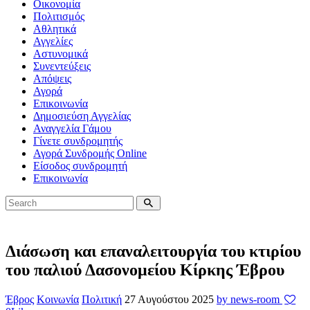
Οικονομία
Πολιτισμός
Αθλητικά
Αγγελίες
Αστυνομικά
Συνεντεύξεις
Απόψεις
Αγορά
Επικοινωνία
Δημοσιεύση Αγγελίας
Αναγγελία Γάμου
Γίνετε συνδρομητής
Αγορά Συνδρομής Online
Είσοδος συνδρομητή
Επικοινωνία
Διάσωση και επαναλειτουργία του κτιρίου
του παλιού Δασονομείου Κίρκης Έβρου
Έβρος
Κοινωνία
Πολιτική
27 Αυγούστου 2025
by news-room