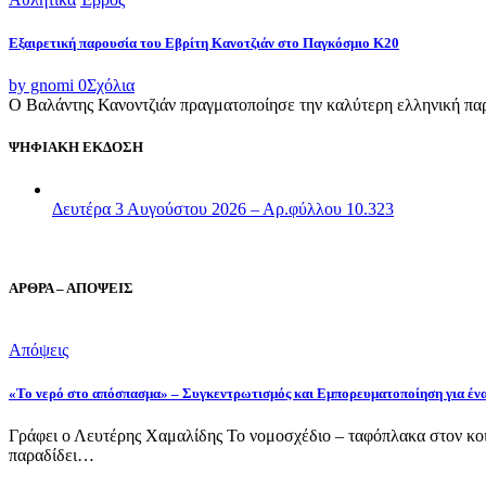
Εξαιρετική παρουσία του Εβρίτη Κανοτζιάν στο Παγκόσμιο Κ20
by gnomi
0
Σχόλια
Ο Βαλάντης Κανοντζιάν πραγματοποίησε την καλύτερη ελληνική παρο
ΨΗΦΙΑΚΗ ΕΚΔΟΣΗ
Δευτέρα 3 Αυγούστου 2026 – Αρ.φύλλου 10.323
ΑΡΘΡΑ – ΑΠΟΨΕΙΣ
Απόψεις
«Το νερό στο απόσπασμα» – Συγκεντρωτισμός και Εμπορευματοποίηση για έν
Γράφει ο Λευτέρης Χαμαλίδης Το νομοσχέδιο – ταφόπλακα στον κοι
παραδίδει…