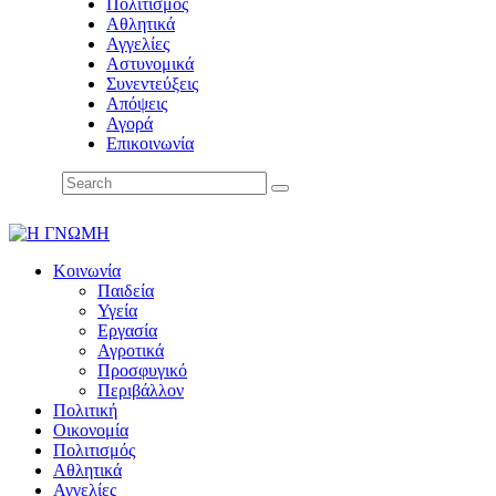
Πολιτισμός
Αθλητικά
Αγγελίες
Αστυνομικά
Συνεντεύξεις
Απόψεις
Αγορά
Επικοινωνία
Κοινωνία
Παιδεία
Υγεία
Εργασία
Αγροτικά
Προσφυγικό
Περιβάλλον
Πολιτική
Οικονομία
Πολιτισμός
Αθλητικά
Αγγελίες