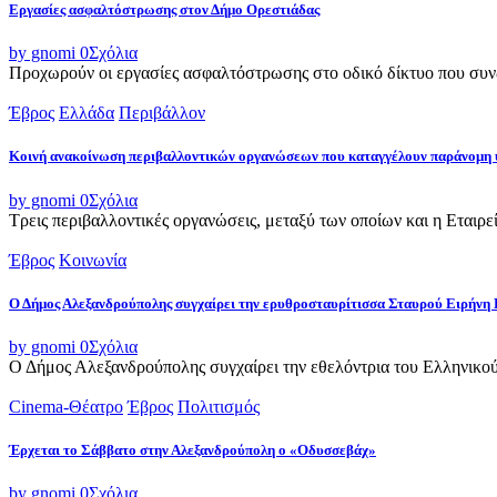
Εργασίες ασφαλτόστρωσης στον Δήμο Ορεστιάδας
by gnomi
0
Σχόλια
Προχωρούν οι εργασίες ασφαλτόστρωσης στο οδικό δίκτυο που συνδ
Έβρος
Ελλάδα
Περιβάλλον
Κοινή ανακοίνωση περιβαλλοντικών οργανώσεων που καταγγέλουν παράνομη 
by gnomi
0
Σχόλια
Τρεις περιβαλλοντικές οργανώσεις, μεταξύ των οποίων και η Εταιρ
Έβρος
Κοινωνία
Ο Δήμος Αλεξανδρούπολης συγχαίρει την ερυθροσταυρίτισσα Σταυρού Ειρήνη 
by gnomi
0
Σχόλια
Ο Δήμος Αλεξανδρούπολης συγχαίρει την εθελόντρια του Ελληνικού
Cinema-Θέατρο
Έβρος
Πολιτισμός
Έρχεται το Σάββατο στην Αλεξανδρούπολη ο «Οδυσσεβάχ»
by gnomi
0
Σχόλια