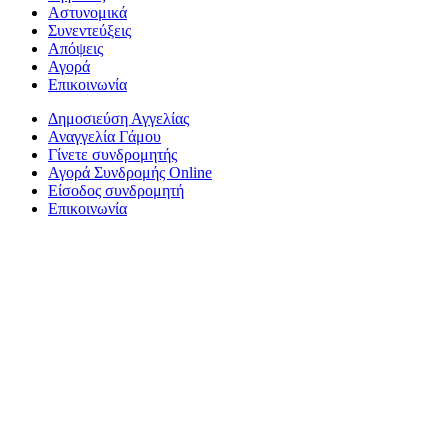
Αστυνομικά
Συνεντεύξεις
Απόψεις
Αγορά
Επικοινωνία
Δημοσιεύση Αγγελίας
Αναγγελία Γάμου
Γίνετε συνδρομητής
Αγορά Συνδρομής Online
Είσοδος συνδρομητή
Επικοινωνία