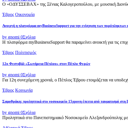
Ο «ΟΔΥΣΣΕΒΑΧ» της Ξένιας Καλογεροπούλου, με μουσική Διονύση 
Έβρος
Οικονομία
Ανοιχτή η πλατφόρμα myBusinessSupport για την ενίσχυση των πυρόπληκτων
by gnomi
0
Σχόλια
Η πλατφόρμα myBusinessSupport θα παραμείνει ανοικτή για τις επιχει
Έβρος
Πολιτισμός
12ο Φεστιβάλ «Σωτήρεια Πέπλου» στον Πέπλο Φερών
by gnomi
0
Σχόλια
Για 12η συνεχόμενη χρονιά, ο Πέπλος Έβρου ετοιμάζεται να υποδεχθ
Έβρος
Κοινωνία
Σαμοθράκη: προληπτικά στο νοσοκομείο 15χρονη έπειτα από ταυματισμό στη 
by gnomi
0
Σχόλια
Προληπτικά στο Πανεπιστημιακό Νοσοκομείο Αλεξανδρούπολης μετ
Αθλητικά
Έβρος