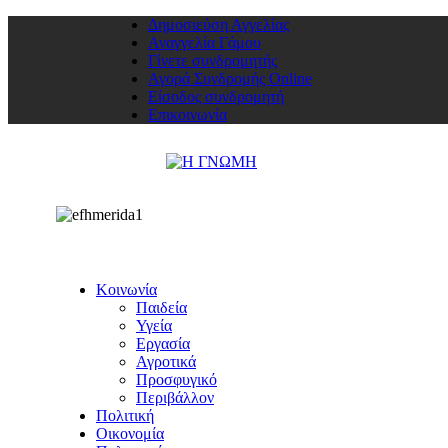
Δημοσιεύση Αγγελίας
Αναγγελία Γάμου
Γίνετε συνδρομητής
Αγορά Συνδρομής Online
Είσοδος συνδρομητή
Επικοινωνία
Κοινωνία
Παιδεία
Υγεία
Εργασία
Αγροτικά
Προσφυγικό
Περιβάλλον
Πολιτική
Οικονομία