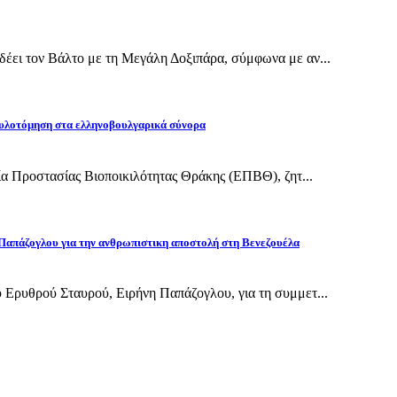
έει τον Βάλτο με τη Μεγάλη Δοξιπάρα, σύμφωνα με αν...
υλοτόμηση στα ελληνοβουλγαρικά σύνορα
εία Προστασίας Βιοποικιλότητας Θράκης (ΕΠΒΘ), ζητ...
Παπάζογλου για την ανθρωπιστικη αποστολή στη Βενεζουέλα
 Ερυθρού Σταυρού, Ειρήνη Παπάζογλου, για τη συμμετ...