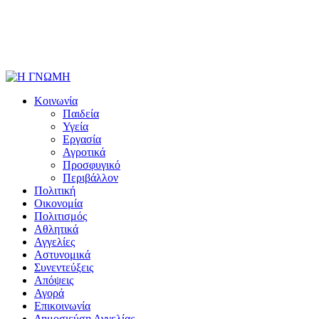
Κοινωνία
Παιδεία
Υγεία
Εργασία
Αγροτικά
Προσφυγικό
Περιβάλλον
Πολιτική
Οικονομία
Πολιτισμός
Αθλητικά
Αγγελίες
Αστυνομικά
Συνεντεύξεις
Απόψεις
Αγορά
Επικοινωνία
Δημοσιεύση Αγγελίας