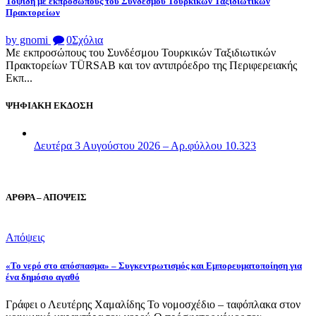
Τοψίδη με εκπροσώπους του Συνδέσμου Τουρκικών Ταξιδιωτικών
Πρακτορείων
by gnomi
0
Σχόλια
Με εκπροσώπους του Συνδέσμου Τουρκικών Ταξιδιωτικών
Πρακτορείων TÜRSAB και τον αντιπρόεδρο της Περιφερειακής
Εκπ...
ΨΗΦΙΑΚΗ ΕΚΔΟΣΗ
Δευτέρα 3 Αυγούστου 2026 – Αρ.φύλλου 10.323
ΑΡΘΡΑ – ΑΠΟΨΕΙΣ
Απόψεις
«Το νερό στο απόσπασμα» – Συγκεντρωτισμός και Εμπορευματοποίηση για
ένα δημόσιο αγαθό
Γράφει ο Λευτέρης Χαμαλίδης Το νομοσχέδιο – ταφόπλακα στον