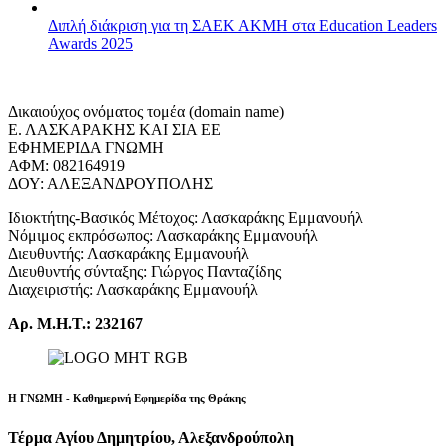
Διπλή διάκριση για τη ΣΑΕΚ ΑΚΜΗ στα Education Leaders
Awards 2025
Δικαιούχος ονόματος τομέα (domain name)
Ε. ΛΑΣΚΑΡΑΚΗΣ ΚΑΙ ΣΙΑ ΕΕ
ΕΦΗΜΕΡΙΔΑ ΓΝΩΜΗ
ΑΦΜ: 082164919
ΔΟΥ: ΑΛΕΞΑΝΔΡΟΥΠΟΛΗΣ
Ιδιοκτήτης-Βασικός Μέτοχος: Λασκαράκης Εμμανουήλ
Νόμιμος εκπρόσωπος: Λασκαράκης Εμμανουήλ
Διευθυντής: Λασκαράκης Εμμανουήλ
Διευθυντής σύνταξης: Γιώργος Πανταζίδης
Διαχειριστής: Λασκαράκης Εμμανουήλ
Αρ. Μ.Η.Τ.: 232167
Η ΓΝΩΜΗ - Καθημερινή Εφημερίδα της Θράκης
Τέρμα Αγίου Δημητρίου, Αλεξανδρούπολη