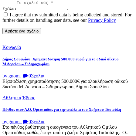
Σχόλιο
I agree that my submitted data is being collected and stored. For
further details on handling user data, see our
Privacy Policy
Κοινωνία
Δήμος Σουφλίου: Χρηματοδότηση 500.000 ευρώ για το οδικό δίκτυο
Μ.Δερείου – Σιδηροχωρίου
by gnomi
0
Σχόλια
Εξασφάλιση χρηματοδότησης 500.000€ για ολοκλήρωση οδικού
δικτύου Μ. Δερειου – Σιδηροχωριου, Δήμου Σουφλίου...
Αθλητικά
Έβρος
Πένθος στον Α.Ο. Ορεστιάδας για την απώλεια του Χρήστου Τασιούλη
by gnomi
0
Σχόλια
Στο πένθος βυθίστηκε η οικογένεια του Αθλητικού Ομίλου
Ορεστιάδας καθώς έφυγε από τη ζωή ο Χρήστος Τασιούλης. Ο...