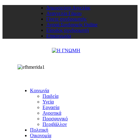
Δημοσιεύση Αγγελίας
Αναγγελία Γάμου
Γίνετε συνδρομητής
Αγορά Συνδρομής Online
Είσοδος συνδρομητή
Επικοινωνία
Κοινωνία
Παιδεία
Υγεία
Εργασία
Αγροτικά
Προσφυγικό
Περιβάλλον
Πολιτική
Οικονομία