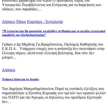
κοινωνικό χαρακτήρα του νερού Ο πρόσφατος νόμος του
Υπουργείου Περιβάλλοντος και Ενέργειας για τη διαχείριση των
υδάτων, που παραδίδει…
Απόψεις
Έβρος
Επιστήμη - Τεχνολογία
“Η ενέργεια που θα μπορούσε να αλλάξει τη Θράκη και το μεγάλο ενεργειακό
παράδοξο της Αλεξανδρούπολης”
Γράφει ο Δρ Μιχάλης Γρ.Βραχόπουλος, Ομότιμος Καθηγητής του
Ε.Κ.Π.Α. Υπάρχουν εποχές που η ανάπτυξη δεν σκοντάφτει στην
έλλειψη πόρων, αλλά στην έλλειψη βούλησης. Και τότε δεν
μπορεί…
Απόψεις
Υπάρχει λύση για το Αιγαίο;
Του Δημήτρη Μακροδημόπουλου Παρά τις ευνοϊκές εξελίξεις που
σηματοδότησε η Σύνοδος Κορυφής των ηγετών των κρατών μελών
του ΝΑΤΟ για την Άγκυρα, οι δηλώσεις του προέδρου Ερντογάν
δεν…