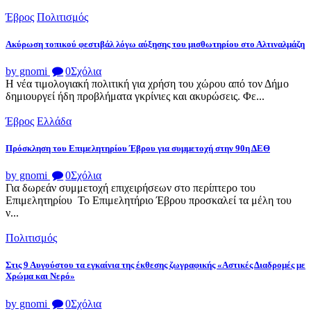
Έβρος
Πολιτισμός
Ακύρωση τοπικού φεστιβάλ λόγω αύξησης του μισθωτηρίου στο Αλτιναλμάζη
by gnomi
0
Σχόλια
Η νέα τιμολογιακή πολιτική για χρήση του χώρου από τον Δήμο
δημιουργεί ήδη προβλήματα γκρίνιες και ακυρώσεις. Φε...
Έβρος
Ελλάδα
Πρόσκληση του Επιμελητηρίου Έβρου για συμμετοχή στην 90η ΔΕΘ
by gnomi
0
Σχόλια
Για δωρεάν συμμετοχή επιχειρήσεων στο περίπτερο του
Επιμελητηρίου Το Επιμελητήριο Έβρου προσκαλεί τα μέλη του
ν...
Πολιτισμός
Στις 9 Αυγούστου τα εγκαίνια της έκθεσης ζωγραφικής «Αστικές Διαδρομές με
Χρώμα και Νερό»
by gnomi
0
Σχόλια