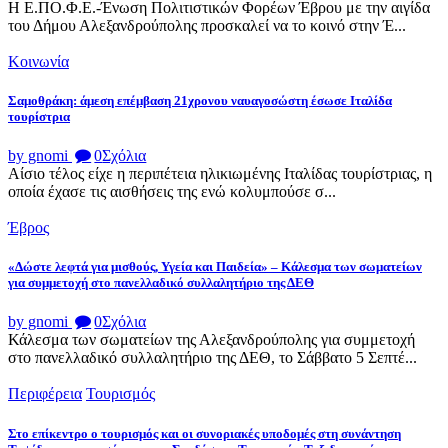
Η Ε.ΠΟ.Φ.Ε.-Ένωση Πολιτιστικών Φορέων Έβρου με την αιγίδα
του Δήμου Αλεξανδρούπολης προσκαλεί να το κοινό στην Έ...
Κοινωνία
Σαμοθράκη: άμεση επέμβαση 21χρονου ναυαγοσώστη έσωσε Ιταλίδα
τουρίστρια
by gnomi
0
Σχόλια
Αίσιο τέλος είχε η περιπέτεια ηλικιωμένης Ιταλίδας τουρίστριας, η
οποία έχασε τις αισθήσεις της ενώ κολυμπούσε σ...
Έβρος
«Δώστε λεφτά για μισθούς, Υγεία και Παιδεία» – Κάλεσμα των σωματείων
για συμμετοχή στο πανελλαδικό συλλαλητήριο της ΔΕΘ
by gnomi
0
Σχόλια
Κάλεσμα των σωματείων της Αλεξανδρούπολης για συμμετοχή
στο πανελλαδικό συλλαλητήριο της ΔΕΘ, το Σάββατο 5 Σεπτέ...
Περιφέρεια
Τουρισμός
Στο επίκεντρο ο τουρισμός και οι συνοριακές υποδομές στη συνάντηση