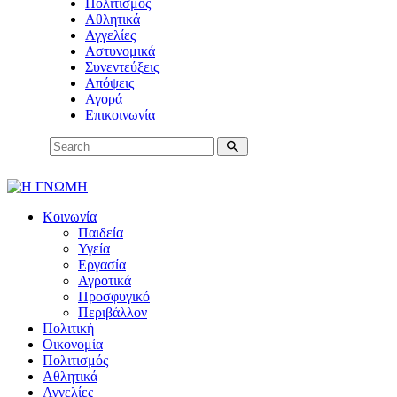
Πολιτισμός
Αθλητικά
Αγγελίες
Αστυνομικά
Συνεντεύξεις
Απόψεις
Αγορά
Επικοινωνία
Κοινωνία
Παιδεία
Υγεία
Εργασία
Αγροτικά
Προσφυγικό
Περιβάλλον
Πολιτική
Οικονομία
Πολιτισμός
Αθλητικά
Αγγελίες