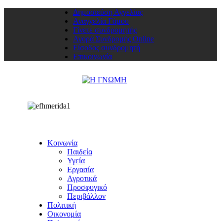
Δημοσιεύση Αγγελίας
Αναγγελία Γάμου
Γίνετε συνδρομητής
Αγορά Συνδρομής Online
Είσοδος συνδρομητή
Επικοινωνία
Κοινωνία
Παιδεία
Υγεία
Εργασία
Αγροτικά
Προσφυγικό
Περιβάλλον
Πολιτική
Οικονομία