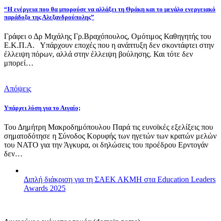
“Η ενέργεια που θα μπορούσε να αλλάξει τη Θράκη και το μεγάλο ενεργειακό
παράδοξο της Αλεξανδρούπολης”
Γράφει ο Δρ Μιχάλης Γρ.Βραχόπουλος, Ομότιμος Καθηγητής του
Ε.Κ.Π.Α. Υπάρχουν εποχές που η ανάπτυξη δεν σκοντάφτει στην
έλλειψη πόρων, αλλά στην έλλειψη βούλησης. Και τότε δεν
μπορεί…
Απόψεις
Υπάρχει λύση για το Αιγαίο;
Του Δημήτρη Μακροδημόπουλου Παρά τις ευνοϊκές εξελίξεις που
σηματοδότησε η Σύνοδος Κορυφής των ηγετών των κρατών μελών
του ΝΑΤΟ για την Άγκυρα, οι δηλώσεις του προέδρου Ερντογάν
δεν…
Διπλή διάκριση για τη ΣΑΕΚ ΑΚΜΗ στα Education Leaders
Awards 2025