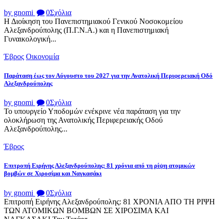
by gnomi
0
Σχόλια
Η Διοίκηση του Πανεπιστημιακού Γενικού Νοσοκομείου
Αλεξανδρούπολης (Π.Γ.Ν.Α.) και η Πανεπιστημιακή
Γυναικολογική...
Έβρος
Οικονομία
Παράταση έως τον Αύγουστο του 2027 για την Ανατολική Περιφερειακή Οδό
Αλεξανδρούπολης
by gnomi
0
Σχόλια
Το υπουργείο Υποδομών ενέκρινε νέα παράταση για την
ολοκλήρωση της Ανατολικής Περιφερειακής Οδού
Αλεξανδρούπολης...
Έβρος
Επιτροπή Ειρήνης Αλεξανδρούπολης: 81 χρόνια από τη ρίψη ατομικών
βομβών σε Χιροσίμα και Ναγκασάκι
by gnomi
0
Σχόλια
Επιτροπή Ειρήνης Αλεξανδρούπολης: 81 ΧΡΟΝΙΑ ΑΠΟ ΤΗ ΡΙΨΗ
ΤΩΝ ΑΤΟΜΙΚΩΝ ΒΟΜΒΩΝ ΣΕ ΧΙΡΟΣΙΜΑ ΚΑΙ