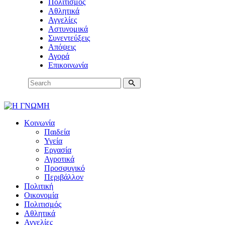
Πολιτισμός
Αθλητικά
Αγγελίες
Αστυνομικά
Συνεντεύξεις
Απόψεις
Αγορά
Επικοινωνία
Κοινωνία
Παιδεία
Υγεία
Εργασία
Αγροτικά
Προσφυγικό
Περιβάλλον
Πολιτική
Οικονομία
Πολιτισμός
Αθλητικά
Αγγελίες