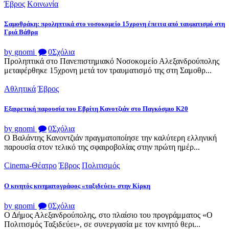
Έβρος
Κοινωνία
Σαμοθράκη: προληπτικά στο νοσοκομείο 15χρονη έπειτα από ταυματισμό στη
Γριά Βάθρα
by gnomi
0
Σχόλια
Προληπτικά στο Πανεπιστημιακό Νοσοκομείο Αλεξανδρούπολης
μεταφέρθηκε 15χρονη μετά τον τραυματισμό της στη Σαμοθρ...
Αθλητικά
Έβρος
Εξαιρετική παρουσία του Εβρίτη Κανοτζιάν στο Παγκόσμιο Κ20
by gnomi
0
Σχόλια
Ο Βαλάντης Κανοντζιάν πραγματοποίησε την καλύτερη ελληνική
παρουσία στον τελικό της σφαιροβολίας στην πρώτη ημέρ...
Cinema-Θέατρο
Έβρος
Πολιτισμός
Ο κινητός κινηματογράφος «ταξιδεύει» στην Κίρκη
by gnomi
0
Σχόλια
Ο Δήμος Αλεξανδρούπολης, στο πλαίσιο του προγράμματος «Ο
Πολιτισμός Ταξιδεύει», σε συνεργασία με τον κινητό θερι...