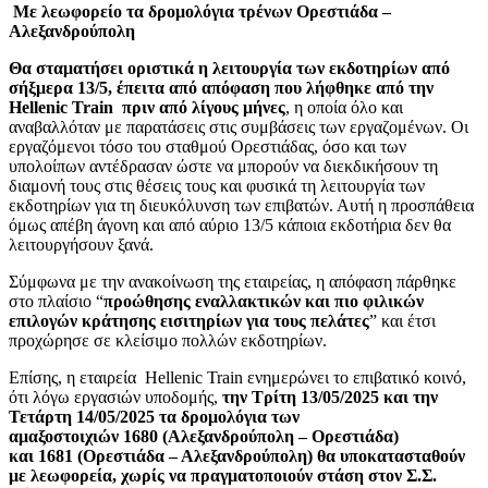
Με λεωφορείο τα δρομολόγια τρένων Ορεστιάδα –
Αλεξανδρούπολη
Θα σταματήσει οριστικά η λειτουργία των εκδοτηρίων από
σήξμερα 13/5, έπειτα από απόφαση που λήφθηκε από την
Hellenic Train πριν από λίγους μήνες
, η οποία όλο και
αναβαλλόταν με παρατάσεις στις συμβάσεις των εργαζομένων. Οι
εργαζόμενοι τόσο του σταθμού Ορεστιάδας, όσο και των
υπολοίπων αντέδρασαν ώστε να μπορούν να διεκδικήσουν τη
διαμονή τους στις θέσεις τους και φυσικά τη λειτουργία των
εκδοτηρίων για τη διευκόλυνση των επιβατών. Αυτή η προσπάθεια
όμως απέβη άγονη και από αύριο 13/5 κάποια εκδοτήρια δεν θα
λειτουργήσουν ξανά.
Σύμφωνα με την ανακοίνωση της εταιρείας, η απόφαση πάρθηκε
στο πλαίσιο “
προώθησης εναλλακτικών και πιο φιλικών
επιλογών κράτησης εισιτηρίων για τους πελάτες
” και έτσι
προχώρησε σε κλείσιμο πολλών εκδοτηρίων.
Επίσης, η εταιρεία Hellenic Train ενημερώνει το επιβατικό κοινό,
ότι λόγω εργασιών υποδομής,
την Τρίτη 13/05/2025 και την
Τετάρτη 14/05/2025 τα δρομολόγια των
αμαξοστοιχιών 1680 (Αλεξανδρούπολη – Ορεστιάδα)
και 1681 (Ορεστιάδα – Αλεξανδρούπολη) θα υποκατασταθούν
με λεωφορεία, χωρίς να πραγματοποιούν στάση στον Σ.Σ.