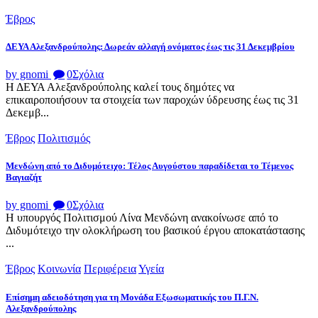
Έβρος
ΔΕΥΑ Αλεξανδρούπολης: Δωρεάν αλλαγή ονόματος έως τις 31 Δεκεμβρίου
by gnomi
0
Σχόλια
Η ΔΕΥΑ Αλεξανδρούπολης καλεί τους δημότες να
επικαιροποιήσουν τα στοιχεία των παροχών ύδρευσης έως τις 31
Δεκεμβ...
Έβρος
Πολιτισμός
Μενδώνη από το Διδυμότειχο: Τέλος Αυγούστου παραδίδεται το Τέμενος
Βαγιαζήτ
by gnomi
0
Σχόλια
Η υπουργός Πολιτισμού Λίνα Μενδώνη ανακοίνωσε από το
Διδυμότειχο την ολοκλήρωση του βασικού έργου αποκατάστασης
...
Έβρος
Κοινωνία
Περιφέρεια
Υγεία
Επίσημη αδειοδότηση για τη Μονάδα Εξωσωματικής του Π.Γ.Ν.
Αλεξανδρούπολης