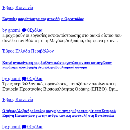
άρθρων
Έβρος
Κοινωνία
Εργασίες ασφαλτόστρωσης στον Δήμο Ορεστιάδας
by gnomi
0
Σχόλια
Προχωρούν οι εργασίες ασφαλτόστρωσης στο οδικό δίκτυο που
συνδέει τον Βάλτο με τη Μεγάλη Δοξιπάρα, σύμφωνα με αν...
Έβρος
Ελλάδα
Περιβάλλον
Κοινή ανακοίνωση περιβαλλοντικών οργανώσεων που καταγγέλουν
παράνομη υλοτόμηση στα ελληνοβουλγαρικά σύνορα
by gnomi
0
Σχόλια
Τρεις περιβαλλοντικές οργανώσεις, μεταξύ των οποίων και η
Εταιρεία Προστασίας Βιοποικιλότητας Θράκης (ΕΠΒΘ), ζητ...
Έβρος
Κοινωνία
Ο Δήμος Αλεξανδρούπολης συγχαίρει την ερυθροσταυρίτισσα Σταυρού
Ειρήνη Παπάζογλου για την ανθρωπιστικη αποστολή στη Βενεζουέλα
by gnomi
0
Σχόλια