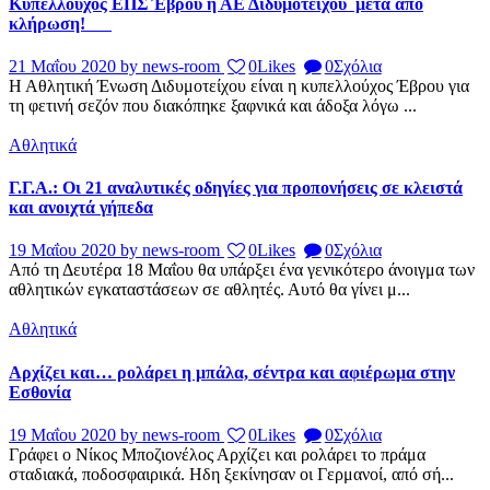
Κυπελλούχος ΕΠΣ Έβρου η ΑΕ Διδυμοτείχου μετά από
κλήρωση!
21 Μαΐου 2020
by news-room
0
Likes
0
Σχόλια
Η Αθλητική Ένωση Διδυμοτείχου είναι η κυπελλούχος Έβρου για
τη φετινή σεζόν που διακόπηκε ξαφνικά και άδοξα λόγω ...
Αθλητικά
Γ.Γ.Α.: Οι 21 αναλυτικές οδηγίες για προπονήσεις σε κλειστά
και ανοιχτά γήπεδα
19 Μαΐου 2020
by news-room
0
Likes
0
Σχόλια
Από τη Δευτέρα 18 Μαΐου θα υπάρξει ένα γενικότερο άνοιγμα των
αθλητικών εγκαταστάσεων σε αθλητές. Αυτό θα γίνει μ...
Αθλητικά
Αρχίζει και… ρολάρει η μπάλα, σέντρα και αφιέρωμα στην
Εσθονία
19 Μαΐου 2020
by news-room
0
Likes
0
Σχόλια
Γράφει ο Νίκος Μποζιονέλος Αρχίζει και ρολάρει το πράμα
σταδιακά, ποδοσφαιρικά. Ηδη ξεκίνησαν οι Γερμανοί, από σή...