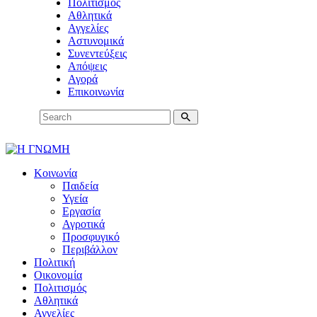
Πολιτισμός
Αθλητικά
Αγγελίες
Αστυνομικά
Συνεντεύξεις
Απόψεις
Αγορά
Επικοινωνία
Κοινωνία
Παιδεία
Υγεία
Εργασία
Αγροτικά
Προσφυγικό
Περιβάλλον
Πολιτική
Οικονομία
Πολιτισμός
Αθλητικά
Αγγελίες