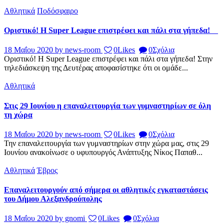
Αθλητικά
Ποδόσφαιρο
Οριστικό! Η Super League επιστρέφει και πάλι στα γήπεδα!
18 Μαΐου 2020
by news-room
0
Likes
0
Σχόλια
Οριστικό! Η Super League επιστρέφει και πάλι στα γήπεδα! Στην
τηλεδιάσκεψη της Δευτέρας αποφασίστηκε ότι οι ομάδε...
Αθλητικά
Στις 29 Ιουνίου η επαναλειτουργία των γυμναστηρίων σε όλη
τη χώρα
18 Μαΐου 2020
by news-room
0
Likes
0
Σχόλια
Την επαναλειτουργία των γυμναστηρίων στην χώρα μας, στις 29
Ιουνίου ανακοίνωσε ο υφυπουργός Ανάπτυξης Νίκος Παπαθ...
Αθλητικά
Έβρος
Επαναλειτουργούν από σήμερα οι αθλητικές εγκαταστάσεις
του Δήμου Αλεξανδρούπολης
18 Μαΐου 2020
by gnomi
0
Likes
0
Σχόλια