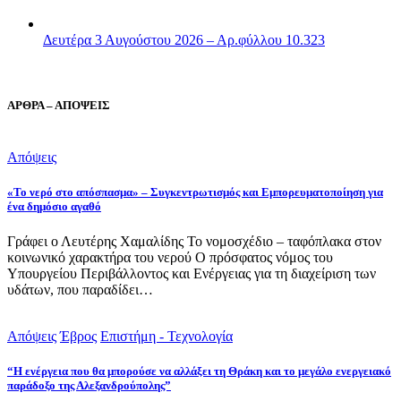
Δευτέρα 3 Αυγούστου 2026 – Αρ.φύλλου 10.323
ΑΡΘΡΑ – ΑΠΟΨΕΙΣ
Απόψεις
«Το νερό στο απόσπασμα» – Συγκεντρωτισμός και Εμπορευματοποίηση για
ένα δημόσιο αγαθό
Γράφει ο Λευτέρης Χαμαλίδης Το νομοσχέδιο – ταφόπλακα στον
κοινωνικό χαρακτήρα του νερού Ο πρόσφατος νόμος του
Υπουργείου Περιβάλλοντος και Ενέργειας για τη διαχείριση των
υδάτων, που παραδίδει…
Απόψεις
Έβρος
Επιστήμη - Τεχνολογία
“Η ενέργεια που θα μπορούσε να αλλάξει τη Θράκη και το μεγάλο ενεργειακό
παράδοξο της Αλεξανδρούπολης”