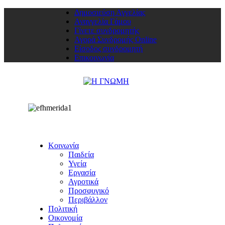
Δημοσιεύση Αγγελίας
Αναγγελία Γάμου
Γίνετε συνδρομητής
Αγορά Συνδρομής Online
Είσοδος συνδρομητή
Επικοινωνία
Κοινωνία
Παιδεία
Υγεία
Εργασία
Αγροτικά
Προσφυγικό
Περιβάλλον
Πολιτική
Οικονομία