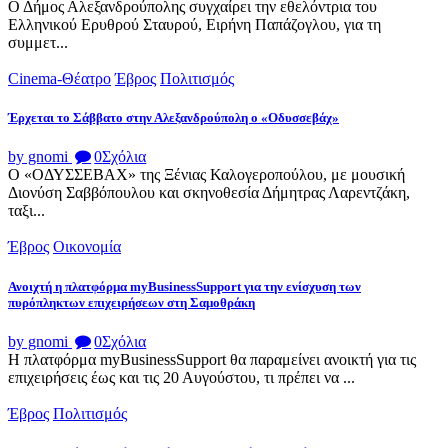
Ο Δήμος Αλεξανδρούπολης συγχαίρει την εθελόντρια του
Ελληνικού Ερυθρού Σταυρού, Ειρήνη Παπάζογλου, για τη
συμμετ...
Cinema-Θέατρο
Έβρος
Πολιτισμός
Έρχεται το Σάββατο στην Αλεξανδρούπολη ο «Οδυσσεβάχ»
by gnomi
0
Σχόλια
Ο «ΟΔΥΣΣΕΒΑΧ» της Ξένιας Καλογεροπούλου, με μουσική
Διονύση Σαββόπουλου και σκηνοθεσία Δήμητρας Λαρεντζάκη,
ταξι...
Έβρος
Οικονομία
Ανοιχτή η πλατφόρμα myBusinessSupport για την ενίσχυση των
πυρόπληκτων επιχειρήσεων στη Σαμοθράκη
by gnomi
0
Σχόλια
Η πλατφόρμα myBusinessSupport θα παραμείνει ανοικτή για τις
επιχειρήσεις έως και τις 20 Αυγούστου, τι πρέπει να ...
Έβρος
Πολιτισμός