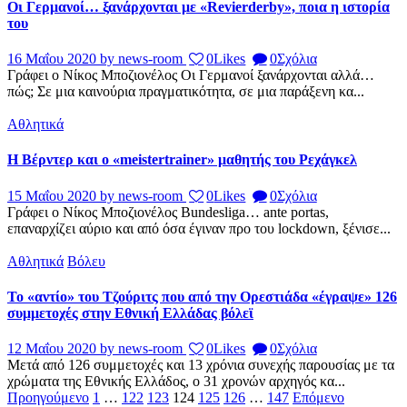
Οι Γερμανοί… ξανάρχονται με «Revierderby», ποια η ιστορία
του
16 Μαΐου 2020
by news-room
0
Likes
0
Σχόλια
Γράφει ο Νίκος Μποζιονέλος Οι Γερμανοί ξανάρχονται αλλά…
πώς; Σε μια καινούρια πραγματικότητα, σε μια παράξενη κα...
Αθλητικά
Η Βέρντερ και ο «meistertrainer» μαθητής του Ρεχάγκελ
15 Μαΐου 2020
by news-room
0
Likes
0
Σχόλια
Γράφει ο Νίκος Μποζιονέλος Bundesliga… ante portas,
επαναρχίζει αύριο και από όσα έγιναν προ του lockdown, ξένισε...
Αθλητικά
Βόλευ
Το «αντίο» του Τζούριτς που από την Ορεστιάδα «έγραψε» 126
συμμετοχές στην Εθνική Ελλάδας βόλεϊ
12 Μαΐου 2020
by news-room
0
Likes
0
Σχόλια
Μετά από 126 συμμετοχές και 13 χρόνια συνεχής παρουσίας με τα
χρώματα της Εθνικής Ελλάδος, ο 31 χρονών αρχηγός κα...
Σελιδοποίηση
Page
Page
Page
Page
Page
Page
Page
Προηγούμενο
1
…
122
123
124
125
126
…
147
Επόμενο