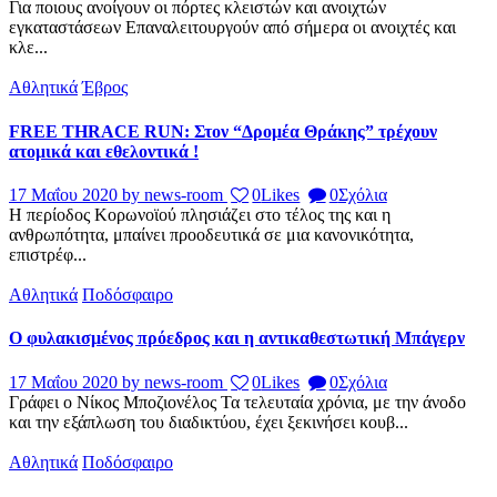
Για ποιους ανοίγουν οι πόρτες κλειστών και ανοιχτών
εγκαταστάσεων Επαναλειτουργούν από σήμερα οι ανοιχτές και
κλε...
Αθλητικά
Έβρος
FREE THRACE RUN: Στον “Δρομέα Θράκης” τρέχουν
ατομικά και εθελοντικά !
17 Μαΐου 2020
by news-room
0
Likes
0
Σχόλια
Η περίοδος Κορωνοϊού πλησιάζει στο τέλος της και η
ανθρωπότητα, μπαίνει προοδευτικά σε μια κανονικότητα,
επιστρέφ...
Αθλητικά
Ποδόσφαιρο
Ο φυλακισμένος πρόεδρος και η αντικαθεστωτική Μπάγερν
17 Μαΐου 2020
by news-room
0
Likes
0
Σχόλια
Γράφει ο Νίκος Μποζιονέλος Τα τελευταία χρόνια, με την άνοδο
και την εξάπλωση του διαδικτύου, έχει ξεκινήσει κουβ...
Αθλητικά
Ποδόσφαιρο