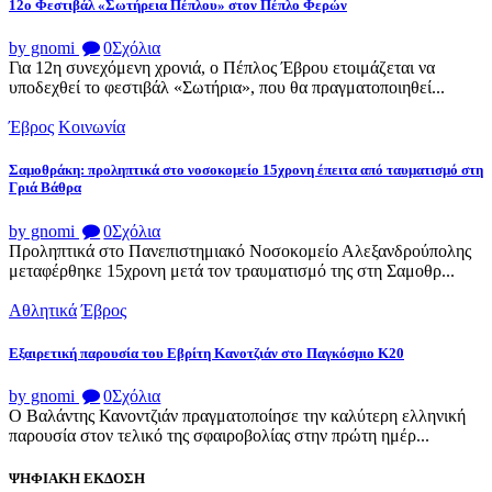
12ο Φεστιβάλ «Σωτήρεια Πέπλου» στον Πέπλο Φερών
by gnomi
0
Σχόλια
Για 12η συνεχόμενη χρονιά, ο Πέπλος Έβρου ετοιμάζεται να
υποδεχθεί το φεστιβάλ «Σωτήρια», που θα πραγματοποιηθεί...
Έβρος
Κοινωνία
Σαμοθράκη: προληπτικά στο νοσοκομείο 15χρονη έπειτα από ταυματισμό στη
Γριά Βάθρα
by gnomi
0
Σχόλια
Προληπτικά στο Πανεπιστημιακό Νοσοκομείο Αλεξανδρούπολης
μεταφέρθηκε 15χρονη μετά τον τραυματισμό της στη Σαμοθρ...
Αθλητικά
Έβρος
Εξαιρετική παρουσία του Εβρίτη Κανοτζιάν στο Παγκόσμιο Κ20
by gnomi
0
Σχόλια
Ο Βαλάντης Κανοντζιάν πραγματοποίησε την καλύτερη ελληνική
παρουσία στον τελικό της σφαιροβολίας στην πρώτη ημέρ...
ΨΗΦΙΑΚΗ ΕΚΔΟΣΗ