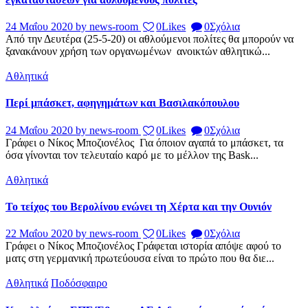
24 Μαΐου 2020
by news-room
0
Likes
0
Σχόλια
Από την Δευτέρα (25-5-20) οι αθλούμενοι πολίτες θα μπορούν να
ξανακάνουν χρήση των οργανωμένων ανοικτών αθλητικώ...
Αθλητικά
Περί μπάσκετ, αφηγημάτων και Βασιλακόπουλου
24 Μαΐου 2020
by news-room
0
Likes
0
Σχόλια
Γράφει ο Νίκος Μποζιονέλος Για όποιον αγαπά το μπάσκετ, τα
όσα γίνονται τον τελευταίο καρό με το μέλλον της Bask...
Αθλητικά
Το τείχος του Βερολίνου ενώνει τη Χέρτα και την Ουνιόν
22 Μαΐου 2020
by news-room
0
Likes
0
Σχόλια
Γράφει ο Νίκος Μποζιονέλος Γράφεται ιστορία απόψε αφού το
ματς στη γερμανική πρωτεύουσα είναι το πρώτο που θα διε...
Αθλητικά
Ποδόσφαιρο