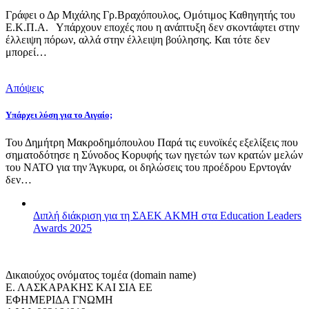
Γράφει ο Δρ Μιχάλης Γρ.Βραχόπουλος, Ομότιμος Καθηγητής του
Ε.Κ.Π.Α. Υπάρχουν εποχές που η ανάπτυξη δεν σκοντάφτει στην
έλλειψη πόρων, αλλά στην έλλειψη βούλησης. Και τότε δεν
μπορεί…
Απόψεις
Υπάρχει λύση για το Αιγαίο;
Του Δημήτρη Μακροδημόπουλου Παρά τις ευνοϊκές εξελίξεις που
σηματοδότησε η Σύνοδος Κορυφής των ηγετών των κρατών μελών
του ΝΑΤΟ για την Άγκυρα, οι δηλώσεις του προέδρου Ερντογάν
δεν…
Διπλή διάκριση για τη ΣΑΕΚ ΑΚΜΗ στα Education Leaders
Awards 2025
Δικαιούχος ονόματος τομέα (domain name)
Ε. ΛΑΣΚΑΡΑΚΗΣ ΚΑΙ ΣΙΑ ΕΕ
ΕΦΗΜΕΡΙΔΑ ΓΝΩΜΗ