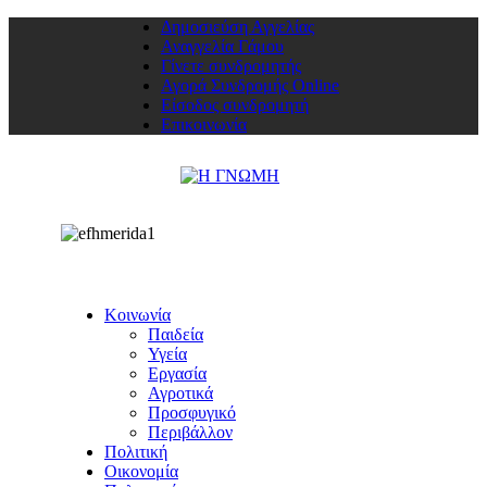
Δημοσιεύση Αγγελίας
Αναγγελία Γάμου
Γίνετε συνδρομητής
Αγορά Συνδρομής Online
Είσοδος συνδρομητή
Επικοινωνία
Κοινωνία
Παιδεία
Υγεία
Εργασία
Αγροτικά
Προσφυγικό
Περιβάλλον
Πολιτική
Οικονομία