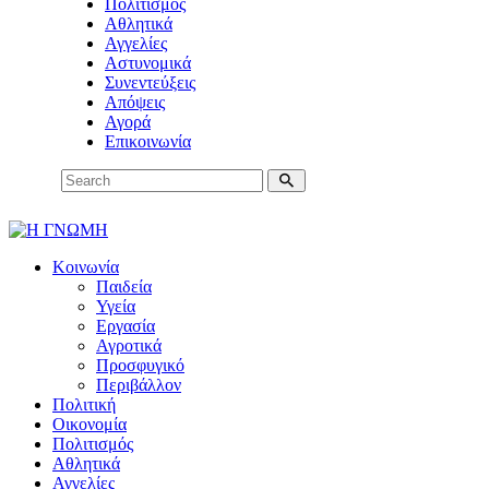
Πολιτισμός
Αθλητικά
Αγγελίες
Αστυνομικά
Συνεντεύξεις
Απόψεις
Αγορά
Επικοινωνία
Κοινωνία
Παιδεία
Υγεία
Εργασία
Αγροτικά
Προσφυγικό
Περιβάλλον
Πολιτική
Οικονομία
Πολιτισμός
Αθλητικά
Αγγελίες