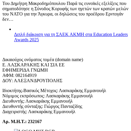
Του Δημήτρη Μακροδημόπουλου Παρά τις ευνοϊκές εξελίξεις που
σηματοδότησε η Σύνοδος Κορυφής των ηγετών των κρατών μελών
του ΝΑΤΟ για την Άγκυρα, οι δηλώσεις του προέδρου Ερντογάν
δεν…
Διπλή διάκριση για τη ΣΑΕΚ ΑΚΜΗ στα Education Leaders
Awards 2025
Δικαιούχος ονόματος τομέα (domain name)
Ε. ΛΑΣΚΑΡΑΚΗΣ ΚΑΙ ΣΙΑ ΕΕ
ΕΦΗΜΕΡΙΔΑ ΓΝΩΜΗ
ΑΦΜ: 082164919
ΔΟΥ: ΑΛΕΞΑΝΔΡΟΥΠΟΛΗΣ
Ιδιοκτήτης-Βασικός Μέτοχος: Λασκαράκης Εμμανουήλ
Νόμιμος εκπρόσωπος: Λασκαράκης Εμμανουήλ
Διευθυντής: Λασκαράκης Εμμανουήλ
Διευθυντής σύνταξης: Γιώργος Πανταζίδης
Διαχειριστής: Λασκαράκης Εμμανουήλ
Αρ. Μ.Η.Τ.: 232167