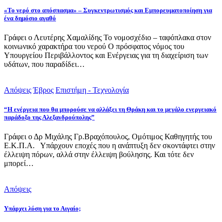
«Το νερό στο απόσπασμα» – Συγκεντρωτισμός και Εμπορευματοποίηση για
ένα δημόσιο αγαθό
Γράφει ο Λευτέρης Χαμαλίδης Το νομοσχέδιο – ταφόπλακα στον
κοινωνικό χαρακτήρα του νερού Ο πρόσφατος νόμος του
Υπουργείου Περιβάλλοντος και Ενέργειας για τη διαχείριση των
υδάτων, που παραδίδει…
Απόψεις
Έβρος
Επιστήμη - Τεχνολογία
“Η ενέργεια που θα μπορούσε να αλλάξει τη Θράκη και το μεγάλο ενεργειακό
παράδοξο της Αλεξανδρούπολης”
Γράφει ο Δρ Μιχάλης Γρ.Βραχόπουλος, Ομότιμος Καθηγητής του
Ε.Κ.Π.Α. Υπάρχουν εποχές που η ανάπτυξη δεν σκοντάφτει στην
έλλειψη πόρων, αλλά στην έλλειψη βούλησης. Και τότε δεν
μπορεί…
Απόψεις
Υπάρχει λύση για το Αιγαίο;