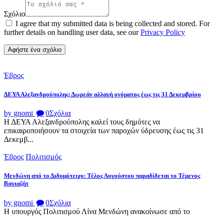
Σχόλιο
I agree that my submitted data is being collected and stored. For
further details on handling user data, see our
Privacy Policy
Έβρος
ΔΕΥΑ Αλεξανδρούπολης: Δωρεάν αλλαγή ονόματος έως τις 31 Δεκεμβρίου
by gnomi
0
Σχόλια
Η ΔΕΥΑ Αλεξανδρούπολης καλεί τους δημότες να
επικαιροποιήσουν τα στοιχεία των παροχών ύδρευσης έως τις 31
Δεκεμβ...
Έβρος
Πολιτισμός
Μενδώνη από το Διδυμότειχο: Τέλος Αυγούστου παραδίδεται το Τέμενος
Βαγιαζήτ
by gnomi
0
Σχόλια
Η υπουργός Πολιτισμού Λίνα Μενδώνη ανακοίνωσε από το