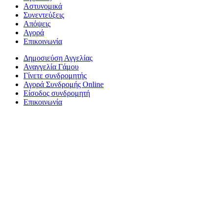
Αστυνομικά
Συνεντεύξεις
Απόψεις
Αγορά
Επικοινωνία
Δημοσιεύση Αγγελίας
Αναγγελία Γάμου
Γίνετε συνδρομητής
Αγορά Συνδρομής Online
Είσοδος συνδρομητή
Επικοινωνία