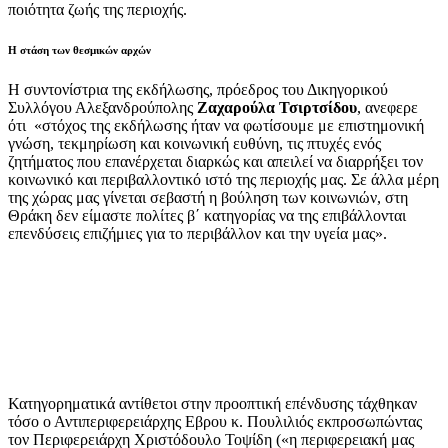
ποιότητα ζωής της περιοχής.
Η στάση των θεσμικών αρχών
Η συντονίστρια της εκδήλωσης, πρόεδρος του Δικηγορικού
Συλλόγου Αλεξανδρούπολης
Ζαχαρούλα Τσιρτσίδου
, ανεφερε
ότι «στόχος της εκδήλωσης ήταν να φωτίσουμε με επιστημονική
γνώση, τεκμηρίωση και κοινωνική ευθύνη, τις πτυχές ενός
ζητήματος που επανέρχεται διαρκώς και απειλεί να διαρρήξει τον
κοινωνικό και περιβαλλοντικό ιστό της περιοχής μας. Σε άλλα μέρη
της χώρας μας γίνεται σεβαστή η βούληση των κοινωνιών, στη
Θράκη δεν είμαστε πολίτες β΄ κατηγορίας να της επιβάλλονται
επενδύσεις επιζήμιες για το περιβάλλον και την υγεία μας».
Κατηγορηματικά αντίθετοι στην προοπτική επένδυσης τάχθηκαν
τόσο ο Αντιπεριφερειάρχης Εβρου κ. Πουλιλιός εκπροσωπώντας
τον Περιφερειάρχη Χριστόδουλο Τοψίδη («η περιφερειακή μας