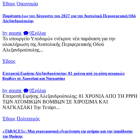
Έβρος
Οικονομία
Παράταση έως τον Αύγουστο του 2027 για την Ανατολική Περιφερειακή Οδό
Αλεξανδρούπολης
by gnomi
0
Σχόλια
Το υπουργείο Υποδομών ενέκρινε νέα παράταση για την
ολοκλήρωση της Ανατολικής Περιφερειακής Οδού
Αλεξανδρούπολης...
Έβρος
Επιτροπή Ειρήνης Αλεξανδρούπολης: 81 χρόνια από τη ρίψη ατομικών
βομβών σε Χιροσίμα και Ναγκασάκι
by gnomi
0
Σχόλια
Επιτροπή Ειρήνης Αλεξανδρούπολης: 81 ΧΡΟΝΙΑ ΑΠΟ ΤΗ ΡΙΨΗ
ΤΩΝ ΑΤΟΜΙΚΩΝ ΒΟΜΒΩΝ ΣΕ ΧΙΡΟΣΙΜΑ ΚΑΙ
ΝΑΓΚΑΣΑΚΙ Την Τετάρτ...
Έβρος
Πολιτισμός
«ThRACES»: Μια χορογραφική εξερεύνηση της μνήμης και της παράδοσης
της Θράκης