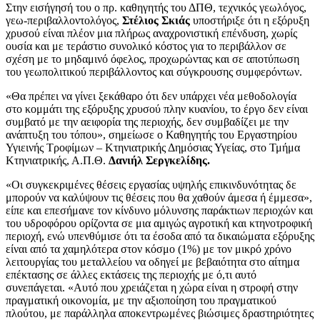
Στην εισήγησή του ο πρ. καθηγητής του ΔΠΘ, τεχνικός γεωλόγος,
γεω-περιβαλλοντολόγος,
Στέλιος Σκιάς
υποστήριξε ότι η εξόρυξη
χρυσού είναι πλέον μια πλήρως αναχρονιστική επένδυση, χωρίς
ουσία και με τεράστιο συνολικό κόστος για το περιβάλλον σε
σχέση με το μηδαμινό όφελος, προχωρώντας και σε αποτύπωση
του γεωπολιτικού περιβάλλοντος και σύγκρουσης συμφερόντων.
«Θα πρέπει να γίνει ξεκάθαρο ότι δεν υπάρχει νέα μεθοδολογία
στο κομμάτι της εξόρυξης χρυσού πλην κυανίου, το έργο δεν είναι
συμβατό με την αειφορία της περιοχής, δεν συμβαδίζει με την
ανάπτυξη του τόπου», σημείωσε ο Καθηγητής του Εργαστηρίου
Υγιεινής Τροφίμων – Κτηνιατρικής Δημόσιας Υγείας, στο Τμήμα
Κτηνιατρικής, Α.Π.Θ.
Δανιήλ Σεργκελίδης.
«Οι συγκεκριμένες θέσεις εργασίας υψηλής επικινδυνότητας δε
μπορούν να καλύψουν τις θέσεις που θα χαθούν άμεσα ή έμμεσα»,
είπε και επεσήμανε τον κίνδυνο μόλυνσης παράκτιων περιοχών και
του υδροφόρου ορίζοντα σε μια αμιγώς αγροτική και κτηνοτροφική
περιοχή, ενώ υπενθύμισε ότι τα έσοδα από τα δικαιώματα εξόρυξης
είναι από τα χαμηλότερα στον κόσμο (1%) με τον μικρό χρόνο
λειτουργίας του μεταλλείου να οδηγεί με βεβαιότητα στο αίτημα
επέκτασης σε άλλες εκτάσεις της περιοχής με ό,τι αυτό
συνεπάγεται. «Αυτό που χρειάζεται η χώρα είναι η στροφή στην
πραγματική οικονομία, με την αξιοποίηση του πραγματικού
πλούτου, με παράλληλα αποκεντρωμένες βιώσιμες δραστηριότητες