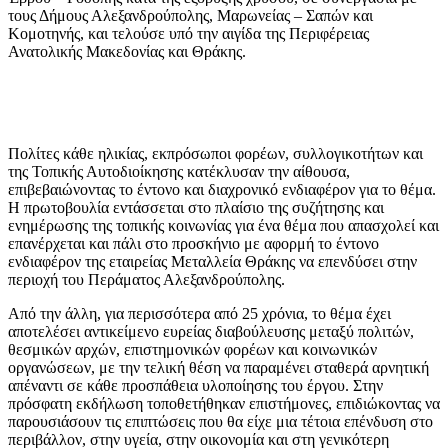
τους Δήμους Αλεξανδρούπολης, Μαρωνείας – Σαπών και
Κομοτηνής, και τελούσε υπό την αιγίδα της Περιφέρειας
Ανατολικής Μακεδονίας και Θράκης.
Πολίτες κάθε ηλικίας, εκπρόσωποι φορέων, συλλογικοτήτων και
της Τοπικής Αυτοδιοίκησης κατέκλυσαν την αίθουσα,
επιβεβαιώνοντας το έντονο και διαχρονικό ενδιαφέρον για το θέμα.
Η πρωτοβουλία εντάσσεται στο πλαίσιο της συζήτησης και
ενημέρωσης της τοπικής κοινωνίας για ένα θέμα που απασχολεί και
επανέρχεται και πάλι στο προσκήνιο με αφορμή το έντονο
ενδιαφέρον της εταιρείας Μεταλλεία Θράκης να επενδύσει στην
περιοχή του Περάματος Αλεξανδρούπολης.
Από την άλλη, για περισσότερα από 25 χρόνια, το θέμα έχει
αποτελέσει αντικείμενο ευρείας διαβούλευσης μεταξύ πολιτών,
θεσμικών αρχών, επιστημονικών φορέων και κοινωνικών
οργανώσεων, με την τελική θέση να παραμένει σταθερά αρνητική
απέναντι σε κάθε προσπάθεια υλοποίησης του έργου. Στην
πρόσφατη εκδήλωση τοποθετήθηκαν επιστήμονες, επιδιώκοντας να
παρουσιάσουν τις επιπτώσεις που θα είχε μια τέτοια επένδυση στο
περιβάλλον, στην υγεία, στην οικονομία και στη γενικότερη