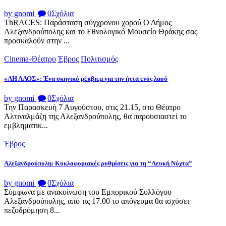
by gnomi
0
Σχόλια
ThRACES: Παράσταση σύγχρονου χορού Ο Δήμος
Αλεξανδρούπολης και το Εθνολογικό Μουσείο Θράκης σας
προσκαλούν στην ...
Cinema-Θέατρο
Έβρος
Πολιτισμός
«ΑΗ ΛΑΟΣ»: Ένα σκηνικό ρέκβιεμ για την ήττα ενός λαού
by gnomi
0
Σχόλια
Την Παρασκευή 7 Αυγούστου, στις 21.15, στο Θέατρο
Αλτιναλμάζη της Αλεξανδρούπολης, θα παρουσιαστεί το
εμβληματικ...
Έβρος
Αλεξανδρούπολη: Κυκλοφοριακές ρυθμίσεις για τη “Λευκή Νύχτα”
by gnomi
0
Σχόλια
Σύμφωνα με ανακοίνωση του Εμπορικού Συλλόγου
Αλεξανδρούπολης, από τις 17.00 το απόγευμα θα ισχύσει
πεζοδρόμηση 8...