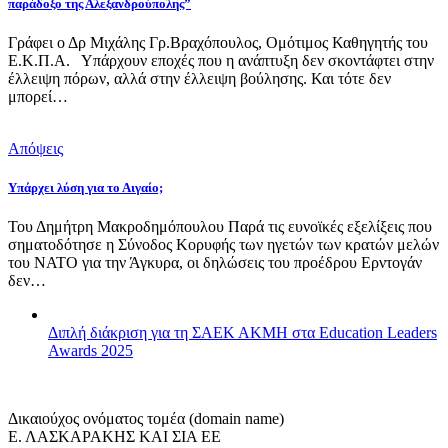
παράδοξο της Αλεξανδρούπολης”
Γράφει ο Δρ Μιχάλης Γρ.Βραχόπουλος, Ομότιμος Καθηγητής του
Ε.Κ.Π.Α. Υπάρχουν εποχές που η ανάπτυξη δεν σκοντάφτει στην
έλλειψη πόρων, αλλά στην έλλειψη βούλησης. Και τότε δεν
μπορεί…
Απόψεις
Υπάρχει λύση για το Αιγαίο;
Του Δημήτρη Μακροδημόπουλου Παρά τις ευνοϊκές εξελίξεις που
σηματοδότησε η Σύνοδος Κορυφής των ηγετών των κρατών μελών
του ΝΑΤΟ για την Άγκυρα, οι δηλώσεις του προέδρου Ερντογάν
δεν…
Διπλή διάκριση για τη ΣΑΕΚ ΑΚΜΗ στα Education Leaders
Awards 2025
Δικαιούχος ονόματος τομέα (domain name)
Ε. ΛΑΣΚΑΡΑΚΗΣ ΚΑΙ ΣΙΑ ΕΕ