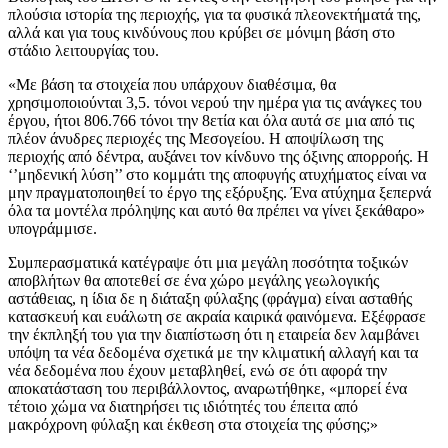
πλούσια ιστορία της περιοχής, για τα φυσικά πλεονεκτήματά της,
αλλά και για τους κινδύνους που κρύβει σε μόνιμη βάση στο
στάδιο λειτουργίας του.
«Με βάση τα στοιχεία που υπάρχουν διαθέσιμα, θα
χρησιμοποιούνται 3,5. τόνοι νερού την ημέρα για τις ανάγκες του
έργου, ήτοι 806.766 τόνοι την 8ετία και όλα αυτά σε μια από τις
πλέον άνυδρες περιοχές της Μεσογείου. Η αποψίλωση της
περιοχής από δέντρα, αυξάνει τον κίνδυνο της όξινης απορροής. Η
‘’μηδενική λύση’’ στο κομμάτι της αποφυγής ατυχήματος είναι να
μην πραγματοποιηθεί το έργο της εξόρυξης. Ένα ατύχημα ξεπερνά
όλα τα μοντέλα πρόληψης και αυτό θα πρέπει να γίνει ξεκάθαρο»
υπογράμμισε.
Συμπερασματικά κατέγραψε ότι μια μεγάλη ποσότητα τοξικών
αποβλήτων θα αποτεθεί σε ένα χώρο μεγάλης γεωλογικής
αστάθειας, η ίδια δε η διάταξη φύλαξης (φράγμα) είναι ασταθής
κατασκευή και ευάλωτη σε ακραία καιρικά φαινόμενα. Εξέφρασε
την έκπληξή του για την διαπίστωση ότι η εταιρεία δεν λαμβάνει
υπόψη τα νέα δεδομένα σχετικά με την κλιματική αλλαγή και τα
νέα δεδομένα που έχουν μεταβληθεί, ενώ σε ότι αφορά την
αποκατάσταση του περιβάλλοντος, αναρωτήθηκε, «μπορεί ένα
τέτοιο χώμα να διατηρήσει τις ιδιότητές του έπειτα από
μακρόχρονη φύλαξη και έκθεση στα στοιχεία της φύσης;»