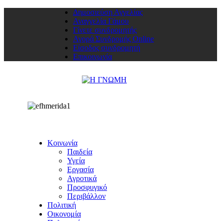
Δημοσιεύση Αγγελίας
Αναγγελία Γάμου
Γίνετε συνδρομητής
Αγορά Συνδρομής Online
Είσοδος συνδρομητή
Επικοινωνία
Κοινωνία
Παιδεία
Υγεία
Εργασία
Αγροτικά
Προσφυγικό
Περιβάλλον
Πολιτική
Οικονομία