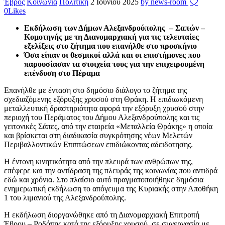
Έβρος
Κοινωνία
Πολιτική
2 Ιουνίου 2025
by news-room
0
Likes
Εκδήλωση των Δήμων Αλεξανδρούπολης – Σαπών –
Κομοτηνής με τη Διανομαρχιακή για τις τελευταίες
εξελίξεις στο ζήτημα που επανήλθε στο προσκήνιο
Όσα είπαν οι θεσμικοί αλλά και οι επιστήμονες που
παρουσίασαν τα στοιχεία τους για την επιχειρουμένη
επένδυση στο Πέραμα
Επανήλθε με ένταση στο δημόσιο διάλογο το ζήτημα της
σχεδιαζόμενης εξόρυξης χρυσού στη Θράκη. Η επιδιωκόμενη
μεταλλευτική δραστηριότητα αφορά την εξόρυξη χρυσού στην
περιοχή του Περάματος του Δήμου Αλεξανδρούπολης και τις
γειτονικές Σάπες, από την εταιρεία «Μεταλλεία Θράκης» η οποία
και βρίσκεται στη διαδικασία συγκρότησης νέων Μελετών
Περιβαλλοντικών Επιπτώσεων επιδιώκοντας αδειδοτησης.
Η έντονη κινητικότητα από την πλευρά των ανθρώπων της,
επέφερε και την αντίδραση της πλευράς της κοινωνίας που αντιδρά
εδώ και χρόνια. Στο πλαίσιο αυτό πραγματοποιήθηκε δημόσια
ενημερωτική εκδήλωση το απόγευμα της Κυριακής στην Αποθήκη
1 του λιμανιού της Αλεξανδρούπολης.
Η εκδήλωση διοργανώθηκε από τη Διανομαρχιακή Επιτροπή
Έβρου – Ροδόπης κατά της εξόρυξης χρυσού, σε συνεργασία με