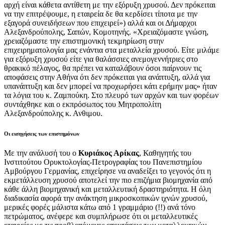
αρχή είναι κάθετα αντίθετη με την εξόρυξη χρυσού. Δεν πρόκειται
να την επιτρέψουμε, η εταιρεία δε θα κερδίσει τίποτα με την
εξαγορά συνειδήσεων που επιχειρεί») αλλά και οι Δήμαρχοι
Αλεξανδρούπολης, Σαπών, Κομοτηνής. «Χρειαζόμαστε γνώση,
χρειαζόμαστε την επιστημονική τεκμηρίωση στην
επιχειρηματολογία μας ενάντια στα μεταλλεία χρυσού. Είτε μιλάμε
για εξόρυξη χρυσού είτε για θαλάσσιες ανεμογεννήτριες στο
θρακικό πέλαγος, θα πρέπει να καταλάβουν όσοι παίρνουν τις
αποφάσεις στην Αθήνα ότι δεν πρόκειται για ανάπτυξη, αλλά για
υπανάπτυξη και δεν μπορεί να προχωρήσει κάτι ερήμην μας» ήταν
τα λόγια του κ. Ζαμπούκη. Στο πλευρό των αρχών και των φορέων
συντάχθηκε και ο εκπρόσωπος του Μητροπολίτη
Αλεξανδρούπολης κ. Ανθιμου.
Οι εισηγήσεις των επιστημόνων
Με την ανάλυσή του ο
Κυριάκος Αρίκας
, Καθηγητής του
Ινστιτούτου Ορυκτολογίας-Πετρογραφίας του Πανεπιστημίου
Αμβούργου Γερμανίας, επιχείρησε να αναδείξει το γεγονός ότι η
εκμετάλλευση χρυσού αποτελεί την πιο επιζήμια βιομηχανία από
κάθε άλλη βιομηχανική και μεταλλευτική δραστηριότητα. Η όλη
διαδικασία αφορά την ανάκτηση μικροσκοπικών ιχνών χρυσού,
μερικές φορές μάλιστα κάτω από 1 γραμμάριο (!!) ανά τόνο
πετρώματος, ανέφερε και συμπλήρωσε ότι οι μεταλλευτικές