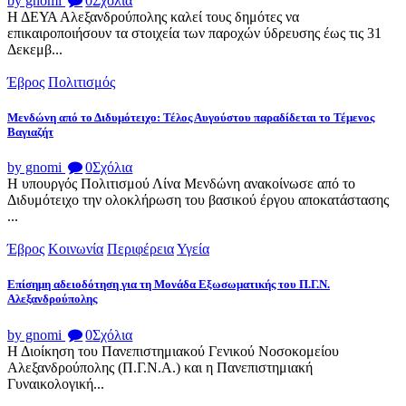
by gnomi
0
Σχόλια
Η ΔΕΥΑ Αλεξανδρούπολης καλεί τους δημότες να
επικαιροποιήσουν τα στοιχεία των παροχών ύδρευσης έως τις 31
Δεκεμβ...
Έβρος
Πολιτισμός
Μενδώνη από το Διδυμότειχο: Τέλος Αυγούστου παραδίδεται το Τέμενος
Βαγιαζήτ
by gnomi
0
Σχόλια
Η υπουργός Πολιτισμού Λίνα Μενδώνη ανακοίνωσε από το
Διδυμότειχο την ολοκλήρωση του βασικού έργου αποκατάστασης
...
Έβρος
Κοινωνία
Περιφέρεια
Υγεία
Επίσημη αδειοδότηση για τη Μονάδα Εξωσωματικής του Π.Γ.Ν.
Αλεξανδρούπολης
by gnomi
0
Σχόλια
Η Διοίκηση του Πανεπιστημιακού Γενικού Νοσοκομείου
Αλεξανδρούπολης (Π.Γ.Ν.Α.) και η Πανεπιστημιακή
Γυναικολογική...