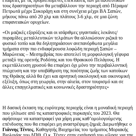
εταιρείες με τις προβλεπόμενες επεκτάσεις των μεταλλευτικών
τους δραστηριοτήτων θα μεταβάλλουν την περιοχή από Πέραμα/
Πετρωτά μέχρι Συκοράχη και στη συνέχεια μέχρι ΒΑ Σαπών,
μήκους πάνω από 20 χλμ και πλάτους 3-6 χλμ, σε μια ζώνη
επιφανειακών ορυχείων.
«Οι μαζικές εξορύξεις και οι ισάριθμες γιγαντιαίες λεκάνες/
πυραμίδες μεταλλευτικών τελμάτων θα αλλοιώσουν ριζικά το
φυσικό τοπίο και θα δηλητηριάσουν ανεπανόρθωτα μεγάλα
τμήματα στην πιο ενδιαφέρουσα λοφώδη περιοχή Σαπών –
Μαρώνειας – Μεσημβρίας που αποτελεί τη μορφολογική γέφυρα
μεταξύ της ορεινής Ροδόπης και του Θρακικού Πελάγους. Η
εκμετάλλευση χρυσού θα επιφέρει όχι μόνο την περιβαλλοντική
πτώχευση και την υποβάθμιση της ποιότητας ζωής των κατοίκων
της Θράκης αλλά θα έχει και αρνητική οικολογική και οικονομική
εξέλιξη, όπως στη γεωργία, στην αλιεία, στον τουρισμό και σε
άλλες επαγγελματικές και κοινωνικές δραστηριότητες»
Η δασική έκταση της ευρύτερης περιοχής είναι η μοναδική περιοχή
που γλίτωσε από τις καταστροφικές πυρκαγιές του 2023. Θα
αφήσουμε να καταστραφεί για χάρη μιας καθ’ομολογούμενης
επένδυσης που θα επιφέρει μη αναστρέψιμη ζημιά; Διερωτήθηκε ο
Γιάννης Τέντες
, Καθηγητής Βιοχημείας του τμήματος Μοριακής
Βιολογίας του ΔΠΘ. Ο κ. Τέντες στην εισήγησή του μίλησε για την