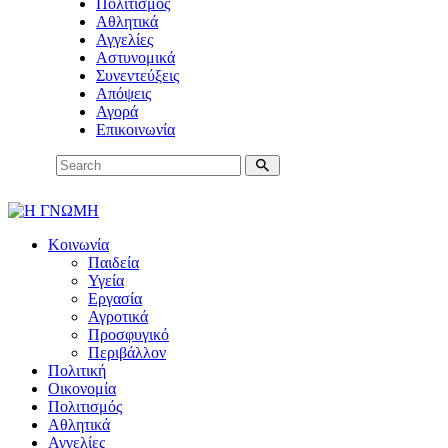
Πολιτισμός
Αθλητικά
Αγγελίες
Αστυνομικά
Συνεντεύξεις
Απόψεις
Αγορά
Επικοινωνία
Κοινωνία
Παιδεία
Υγεία
Εργασία
Αγροτικά
Προσφυγικό
Περιβάλλον
Πολιτική
Οικονομία
Πολιτισμός
Αθλητικά
Αγγελίες