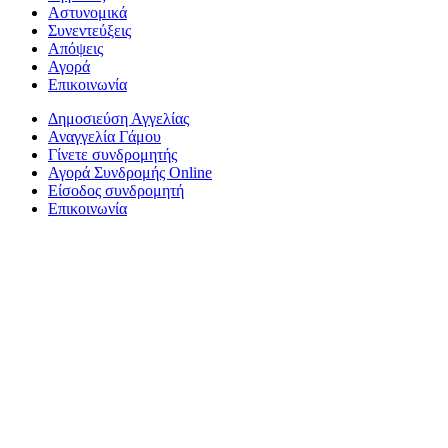
Αστυνομικά
Συνεντεύξεις
Απόψεις
Αγορά
Επικοινωνία
Δημοσιεύση Αγγελίας
Αναγγελία Γάμου
Γίνετε συνδρομητής
Αγορά Συνδρομής Online
Είσοδος συνδρομητή
Επικοινωνία