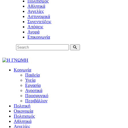
Πολιτισμός
Αθλητικά
Αγγελίες
Αστυνομικά
Συνεντεύξεις
Απόψεις
Αγορά
Επικοινωνία
Κοινωνία
Παιδεία
Υγεία
Εργασία
Αγροτικά
Προσφυγικό
Περιβάλλον
Πολιτική
Οικονομία
Πολιτισμός
Αθλητικά
Αγγελίες