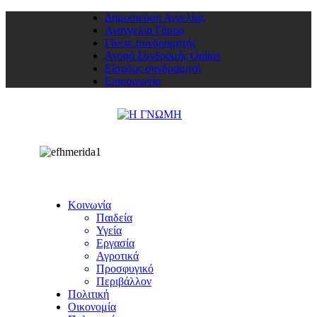
Δημοσιεύση Αγγελίας
Αναγγελία Γάμου
Γίνετε συνδρομητής
Αγορά Συνδρομής Online
Είσοδος συνδρομητή
Επικοινωνία
Κοινωνία
Παιδεία
Υγεία
Εργασία
Αγροτικά
Προσφυγικό
Περιβάλλον
Πολιτική
Οικονομία