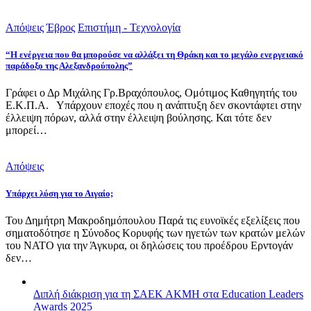
Απόψεις
Έβρος
Επιστήμη - Τεχνολογία
“Η ενέργεια που θα μπορούσε να αλλάξει τη Θράκη και το μεγάλο ενεργειακό
παράδοξο της Αλεξανδρούπολης”
Γράφει ο Δρ Μιχάλης Γρ.Βραχόπουλος, Ομότιμος Καθηγητής του
Ε.Κ.Π.Α. Υπάρχουν εποχές που η ανάπτυξη δεν σκοντάφτει στην
έλλειψη πόρων, αλλά στην έλλειψη βούλησης. Και τότε δεν
μπορεί…
Απόψεις
Υπάρχει λύση για το Αιγαίο;
Του Δημήτρη Μακροδημόπουλου Παρά τις ευνοϊκές εξελίξεις που
σηματοδότησε η Σύνοδος Κορυφής των ηγετών των κρατών μελών
του ΝΑΤΟ για την Άγκυρα, οι δηλώσεις του προέδρου Ερντογάν
δεν…
Διπλή διάκριση για τη ΣΑΕΚ ΑΚΜΗ στα Education Leaders
Awards 2025