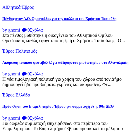
Αθλητικά
Έβρος
Πένθος στον Α.Ο. Ορεστιάδας για την απώλεια του Χρήστου Τασιούλη
by gnomi
0
Σχόλια
Στο πένθος βυθίστηκε η οικογένεια του Αθλητικού Ομίλου
Ορεστιάδας καθώς έφυγε από τη ζωή ο Χρήστος Τασιούλης. Ο...
Έβρος
Πολιτισμός
Ακύρωση τοπικού φεστιβάλ λόγω αύξησης του μισθωτηρίου στο Αλτιναλμάζη
by gnomi
0
Σχόλια
Η νέα τιμολογιακή πολιτική για χρήση του χώρου από τον Δήμο
δημιουργεί ήδη προβλήματα γκρίνιες και ακυρώσεις. Φε...
Έβρος
Ελλάδα
Πρόσκληση του Επιμελητηρίου Έβρου για συμμετοχή στην 90η ΔΕΘ
by gnomi
0
Σχόλια
Για δωρεάν συμμετοχή επιχειρήσεων στο περίπτερο του
Επιμελητηρίου Το Επιμελητήριο Έβρου προσκαλεί τα μέλη του