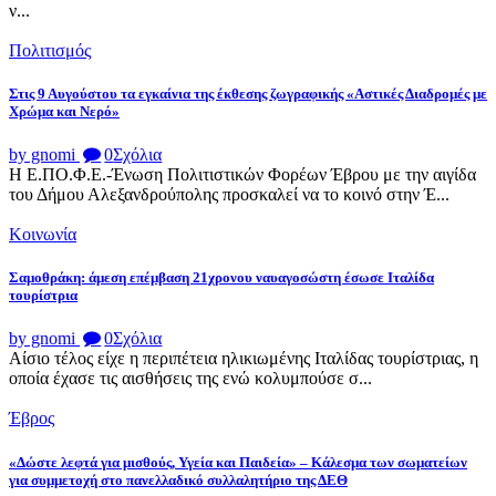
ν...
Πολιτισμός
Στις 9 Αυγούστου τα εγκαίνια της έκθεσης ζωγραφικής «Αστικές Διαδρομές με
Χρώμα και Νερό»
by gnomi
0
Σχόλια
Η Ε.ΠΟ.Φ.Ε.-Ένωση Πολιτιστικών Φορέων Έβρου με την αιγίδα
του Δήμου Αλεξανδρούπολης προσκαλεί να το κοινό στην Έ...
Κοινωνία
Σαμοθράκη: άμεση επέμβαση 21χρονου ναυαγοσώστη έσωσε Ιταλίδα
τουρίστρια
by gnomi
0
Σχόλια
Αίσιο τέλος είχε η περιπέτεια ηλικιωμένης Ιταλίδας τουρίστριας, η
οποία έχασε τις αισθήσεις της ενώ κολυμπούσε σ...
Έβρος
«Δώστε λεφτά για μισθούς, Υγεία και Παιδεία» – Κάλεσμα των σωματείων
για συμμετοχή στο πανελλαδικό συλλαλητήριο της ΔΕΘ