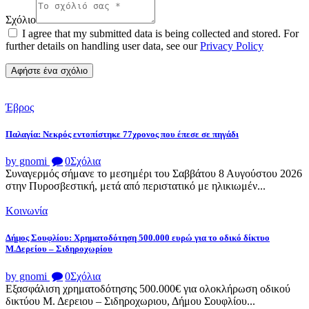
Σχόλιο
I agree that my submitted data is being collected and stored. For
further details on handling user data, see our
Privacy Policy
Έβρος
Παλαγία: Νεκρός εντοπίστηκε 77χρονος που έπεσε σε πηγάδι
by gnomi
0
Σχόλια
Συναγερμός σήμανε το μεσημέρι του Σαββάτου 8 Αυγούστου 2026
στην Πυροσβεστική, μετά από περιστατικό με ηλικιωμέν...
Κοινωνία
Δήμος Σουφλίου: Χρηματοδότηση 500.000 ευρώ για το οδικό δίκτυο
Μ.Δερείου – Σιδηροχωρίου
by gnomi
0
Σχόλια
Εξασφάλιση χρηματοδότησης 500.000€ για ολοκλήρωση οδικού
δικτύου Μ. Δερειου – Σιδηροχωριου, Δήμου Σουφλίου...