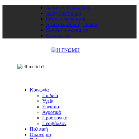
Δημοσιεύση Αγγελίας
Αναγγελία Γάμου
Γίνετε συνδρομητής
Αγορά Συνδρομής Online
Είσοδος συνδρομητή
Επικοινωνία
Κοινωνία
Παιδεία
Υγεία
Εργασία
Αγροτικά
Προσφυγικό
Περιβάλλον
Πολιτική
Οικονομία