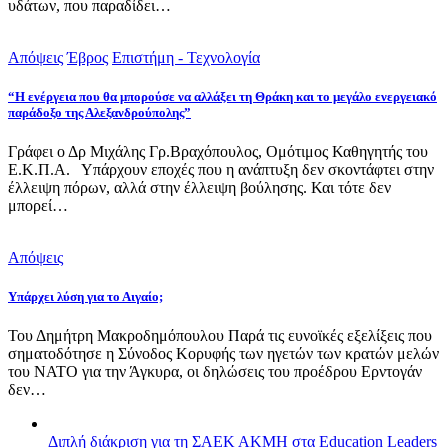
υδάτων, που παραδίδει…
Απόψεις
Έβρος
Επιστήμη - Τεχνολογία
“Η ενέργεια που θα μπορούσε να αλλάξει τη Θράκη και το μεγάλο ενεργειακό
παράδοξο της Αλεξανδρούπολης”
Γράφει ο Δρ Μιχάλης Γρ.Βραχόπουλος, Ομότιμος Καθηγητής του
Ε.Κ.Π.Α. Υπάρχουν εποχές που η ανάπτυξη δεν σκοντάφτει στην
έλλειψη πόρων, αλλά στην έλλειψη βούλησης. Και τότε δεν
μπορεί…
Απόψεις
Υπάρχει λύση για το Αιγαίο;
Του Δημήτρη Μακροδημόπουλου Παρά τις ευνοϊκές εξελίξεις που
σηματοδότησε η Σύνοδος Κορυφής των ηγετών των κρατών μελών
του ΝΑΤΟ για την Άγκυρα, οι δηλώσεις του προέδρου Ερντογάν
δεν…
Διπλή διάκριση για τη ΣΑΕΚ ΑΚΜΗ στα Education Leaders