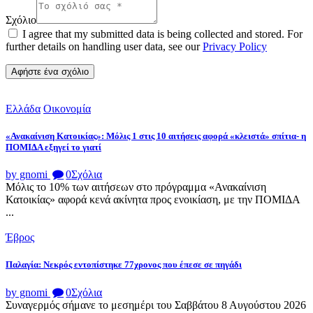
Σχόλιο
I agree that my submitted data is being collected and stored. For
further details on handling user data, see our
Privacy Policy
Ελλάδα
Οικονομία
«Ανακαίνιση Κατοικίας»: Μόλις 1 στις 10 αιτήσεις αφορά «κλειστά» σπίτια- η
ΠΟΜΙΔΑ εξηγεί το γιατί
by gnomi
0
Σχόλια
Μόλις το 10% των αιτήσεων στο πρόγραμμα «Ανακαίνιση
Κατοικίας» αφορά κενά ακίνητα προς ενοικίαση, με την ΠΟΜΙΔΑ
...
Έβρος
Παλαγία: Νεκρός εντοπίστηκε 77χρονος που έπεσε σε πηγάδι
by gnomi
0
Σχόλια
Συναγερμός σήμανε το μεσημέρι του Σαββάτου 8 Αυγούστου 2026