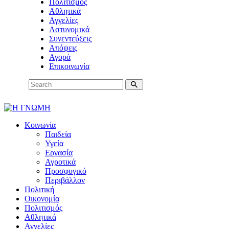
Πολιτισμός
Αθλητικά
Αγγελίες
Αστυνομικά
Συνεντεύξεις
Απόψεις
Αγορά
Επικοινωνία
Κοινωνία
Παιδεία
Υγεία
Εργασία
Αγροτικά
Προσφυγικό
Περιβάλλον
Πολιτική
Οικονομία
Πολιτισμός
Αθλητικά
Αγγελίες