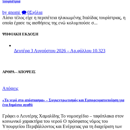
τουρίστρια
by gnomi
0
Σχόλια
Αίσιο τέλος είχε η περιπέτεια ηλικιωμένης Ιταλίδας τουρίστριας, η
οποία έχασε τις αισθήσεις της ενώ κολυμπούσε σ...
ΨΗΦΙΑΚΗ ΕΚΔΟΣΗ
Δευτέρα 3 Αυγούστου 2026 – Αρ.φύλλου 10.323
ΑΡΘΡΑ – ΑΠΟΨΕΙΣ
Απόψεις
«Το νερό στο απόσπασμα» – Συγκεντρωτισμός και Εμπορευματοποίηση για
ένα δημόσιο αγαθό
Γράφει ο Λευτέρης Χαμαλίδης Το νομοσχέδιο – ταφόπλακα στον
κοινωνικό χαρακτήρα του νερού Ο πρόσφατος νόμος του
Υπουργείου Περιβάλλοντος και Ενέργειας για τη διαχείριση των