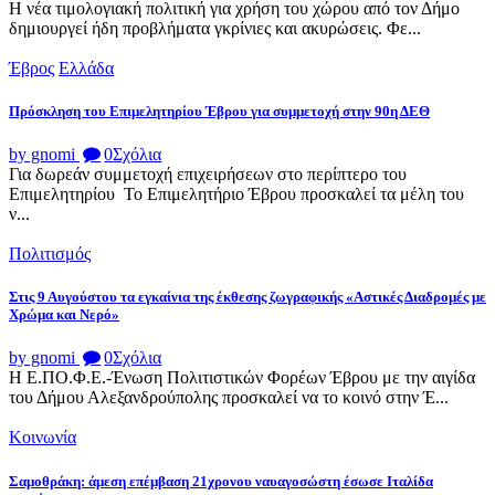
Η νέα τιμολογιακή πολιτική για χρήση του χώρου από τον Δήμο
δημιουργεί ήδη προβλήματα γκρίνιες και ακυρώσεις. Φε...
Έβρος
Ελλάδα
Πρόσκληση του Επιμελητηρίου Έβρου για συμμετοχή στην 90η ΔΕΘ
by gnomi
0
Σχόλια
Για δωρεάν συμμετοχή επιχειρήσεων στο περίπτερο του
Επιμελητηρίου Το Επιμελητήριο Έβρου προσκαλεί τα μέλη του
ν...
Πολιτισμός
Στις 9 Αυγούστου τα εγκαίνια της έκθεσης ζωγραφικής «Αστικές Διαδρομές με
Χρώμα και Νερό»
by gnomi
0
Σχόλια
Η Ε.ΠΟ.Φ.Ε.-Ένωση Πολιτιστικών Φορέων Έβρου με την αιγίδα
του Δήμου Αλεξανδρούπολης προσκαλεί να το κοινό στην Έ...
Κοινωνία
Σαμοθράκη: άμεση επέμβαση 21χρονου ναυαγοσώστη έσωσε Ιταλίδα