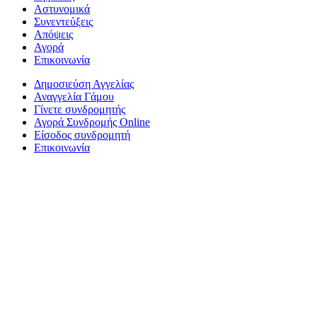
Αστυνομικά
Συνεντεύξεις
Απόψεις
Αγορά
Επικοινωνία
Δημοσιεύση Αγγελίας
Αναγγελία Γάμου
Γίνετε συνδρομητής
Αγορά Συνδρομής Online
Είσοδος συνδρομητή
Επικοινωνία