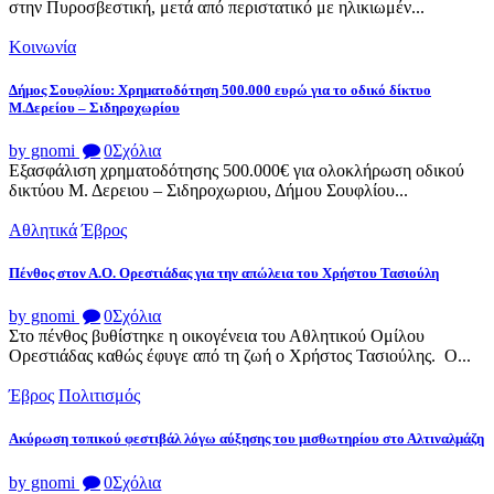
στην Πυροσβεστική, μετά από περιστατικό με ηλικιωμέν...
Κοινωνία
Δήμος Σουφλίου: Χρηματοδότηση 500.000 ευρώ για το οδικό δίκτυο
Μ.Δερείου – Σιδηροχωρίου
by gnomi
0
Σχόλια
Εξασφάλιση χρηματοδότησης 500.000€ για ολοκλήρωση οδικού
δικτύου Μ. Δερειου – Σιδηροχωριου, Δήμου Σουφλίου...
Αθλητικά
Έβρος
Πένθος στον Α.Ο. Ορεστιάδας για την απώλεια του Χρήστου Τασιούλη
by gnomi
0
Σχόλια
Στο πένθος βυθίστηκε η οικογένεια του Αθλητικού Ομίλου
Ορεστιάδας καθώς έφυγε από τη ζωή ο Χρήστος Τασιούλης. Ο...
Έβρος
Πολιτισμός
Ακύρωση τοπικού φεστιβάλ λόγω αύξησης του μισθωτηρίου στο Αλτιναλμάζη
by gnomi
0
Σχόλια