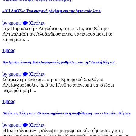
«ΑΗ ΛΑΟΣ»: Ένα σκηνικό ρέκβιεμ για την ήττα ενός λαού
by gnomi
0
Σχόλια
Την Παρασκευή 7 Αυγούστου, στις 21.15, στο Θέατρο
Αλτιναλμάζη της Αλεξανδρούπολης, θα παρουσιαστεί το
εμβληματικ...
Έβρος
Αλεξανδρούπολη: Κυκλοφοριακές ρυθμίσεις για τη “Λευκή Νύχτα”
by gnomi
0
Σχόλια
Σύμφωνα με ανακοίνωση του Εμπορικού Συλλόγου
Αλεξανδρούπολης, από τις 17.00 το απόγευμα θα ισχύσει
πεζοδρόμηση 8...
Έβρος
Λιβάνιος: Τέλη του ’26 ολοκληρώνεται η αναβάθμιση του τελωνείου Κήπων
by gnomi
0
Σχόλια
«Πολύ σύντομα» η σύναψη προγραμματικής σύμβασης για τη
μετεγκατάσταση του τελωνείου Καστανεών, σύμφωνα με τον υπ...