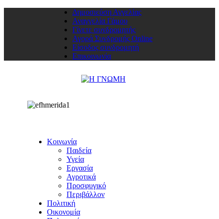
Δημοσιεύση Αγγελίας
Αναγγελία Γάμου
Γίνετε συνδρομητής
Αγορά Συνδρομής Online
Είσοδος συνδρομητή
Επικοινωνία
Κοινωνία
Παιδεία
Υγεία
Εργασία
Αγροτικά
Προσφυγικό
Περιβάλλον
Πολιτική
Οικονομία