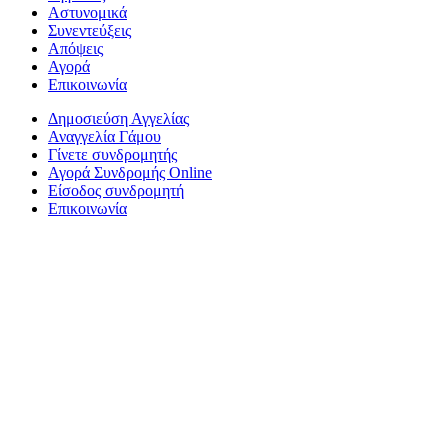
Αστυνομικά
Συνεντεύξεις
Απόψεις
Αγορά
Επικοινωνία
Δημοσιεύση Αγγελίας
Αναγγελία Γάμου
Γίνετε συνδρομητής
Αγορά Συνδρομής Online
Είσοδος συνδρομητή
Επικοινωνία