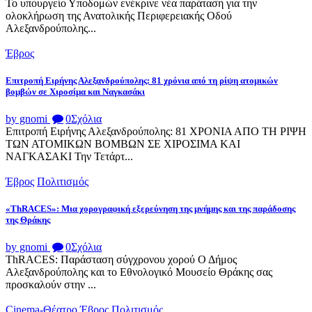
Το υπουργείο Υποδομών ενέκρινε νέα παράταση για την
ολοκλήρωση της Ανατολικής Περιφερειακής Οδού
Αλεξανδρούπολης...
Έβρος
Επιτροπή Ειρήνης Αλεξανδρούπολης: 81 χρόνια από τη ρίψη ατομικών
βομβών σε Χιροσίμα και Ναγκασάκι
by gnomi
0
Σχόλια
Επιτροπή Ειρήνης Αλεξανδρούπολης: 81 ΧΡΟΝΙΑ ΑΠΟ ΤΗ ΡΙΨΗ
ΤΩΝ ΑΤΟΜΙΚΩΝ ΒΟΜΒΩΝ ΣΕ ΧΙΡΟΣΙΜΑ ΚΑΙ
ΝΑΓΚΑΣΑΚΙ Την Τετάρτ...
Έβρος
Πολιτισμός
«ThRACES»: Μια χορογραφική εξερεύνηση της μνήμης και της παράδοσης
της Θράκης
by gnomi
0
Σχόλια
ThRACES: Παράσταση σύγχρονου χορού Ο Δήμος
Αλεξανδρούπολης και το Εθνολογικό Μουσείο Θράκης σας
προσκαλούν στην ...
Cinema-Θέατρο
Έβρος
Πολιτισμός