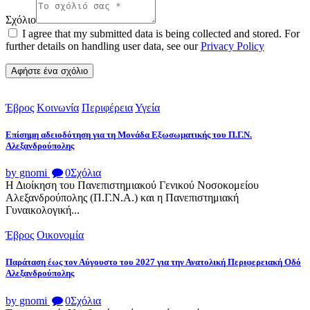
Σχόλιο
I agree that my submitted data is being collected and stored. For
further details on handling user data, see our
Privacy Policy
Έβρος
Κοινωνία
Περιφέρεια
Υγεία
Επίσημη αδειοδότηση για τη Μονάδα Εξωσωματικής του Π.Γ.Ν.
Αλεξανδρούπολης
by gnomi
0
Σχόλια
Η Διοίκηση του Πανεπιστημιακού Γενικού Νοσοκομείου
Αλεξανδρούπολης (Π.Γ.Ν.Α.) και η Πανεπιστημιακή
Γυναικολογική...
Έβρος
Οικονομία
Παράταση έως τον Αύγουστο του 2027 για την Ανατολική Περιφερειακή Οδό
Αλεξανδρούπολης
by gnomi
0
Σχόλια