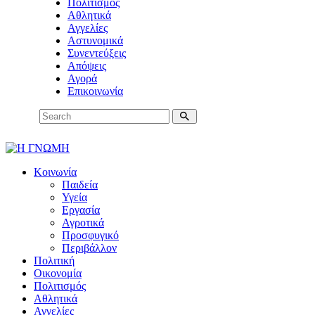
Πολιτισμός
Αθλητικά
Αγγελίες
Αστυνομικά
Συνεντεύξεις
Απόψεις
Αγορά
Επικοινωνία
Κοινωνία
Παιδεία
Υγεία
Εργασία
Αγροτικά
Προσφυγικό
Περιβάλλον
Πολιτική
Οικονομία
Πολιτισμός
Αθλητικά
Αγγελίες