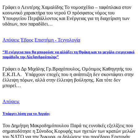
Γράφει ο Λευτέρης Χαμαλίδης Το νομοσχέδιο – ταφόπλακα στον
κοινωνικό χαρακτήρα του νερού Ο πρόσφατος νόμος του
Υπουργείου Περιβάλλοντος και Ενέργειας για τη διαχείριση των
υδάτων, που παραδίδει…
Απόψεις
Έβρος
Επιστήμη - Τεχνολογία
“Η ενέργεια που θα μπορούσε να αλλάξει τη Θράκη και το μεγάλο ενεργειακό
παράδοξο της Αλεξανδρούπολης”
Γράφει ο Δρ Μιχάλης Γρ.Βραχόπουλος, Ομότιμος Καθηγητής του
Ε.Κ.Π.Α. Υπάρχουν εποχές που η ανάπτυξη δεν σκοντάφτει στην
έλλειψη πόρων, αλλά στην έλλειψη βούλησης. Και τότε δεν
μπορεί…
Απόψεις
Υπάρχει λύση για το Αιγαίο;
Του Δημήτρη Μακροδημόπουλου Παρά τις ευνοϊκές εξελίξεις που
σηματοδότησε η Σύνοδος Κορυφής των ηγετών των κρατών μελών
του ΝΑΤΟ για την Άγκυρα, οι δηλώσεις του προέδρου Ερντογάν