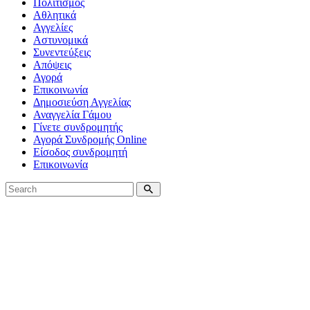
Πολιτισμός
Αθλητικά
Αγγελίες
Αστυνομικά
Συνεντεύξεις
Απόψεις
Αγορά
Επικοινωνία
Δημοσιεύση Αγγελίας
Αναγγελία Γάμου
Γίνετε συνδρομητής
Αγορά Συνδρομής Online
Είσοδος συνδρομητή
Επικοινωνία