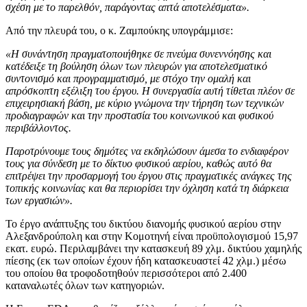
σχέση με το παρελθόν, παράγοντας απτά αποτελέσματα».
Από την πλευρά του, ο κ. Ζαμπούκης υπογράμμισε:
«Η συνάντηση πραγματοποιήθηκε σε πνεύμα συνεννόησης και
κατέδειξε τη βούληση όλων των πλευρών για αποτελεσματικό
συντονισμό και προγραμματισμό, με στόχο την ομαλή και
απρόσκοπτη εξέλιξη του έργου. Η συνεργασία αυτή τίθεται πλέον σε
επιχειρησιακή βάση, με κύριο γνώμονα την τήρηση των τεχνικών
προδιαγραφών και την προστασία του κοινωνικού και φυσικού
περιβάλλοντος.
Παροτρύνουμε τους δημότες να εκδηλώσουν άμεσα το ενδιαφέρον
τους για σύνδεση με το δίκτυο φυσικού αερίου, καθώς αυτό θα
επιτρέψει την προσαρμογή του έργου στις πραγματικές ανάγκες της
τοπικής κοινωνίας και θα περιορίσει την όχληση κατά τη διάρκεια
των εργασιών».
Το έργο ανάπτυξης του δικτύου διανομής φυσικού αερίου στην
Αλεξανδρούπολη και στην Κομοτηνή είναι προϋπολογισμού 15,97
εκατ. ευρώ. Περιλαμβάνει την κατασκευή 89 χλμ. δικτύου χαμηλής
πίεσης (εκ των οποίων έχουν ήδη κατασκευαστεί 42 χλμ.) μέσω
του οποίου θα τροφοδοτηθούν περισσότεροι από 2.400
καταναλωτές όλων των κατηγοριών.