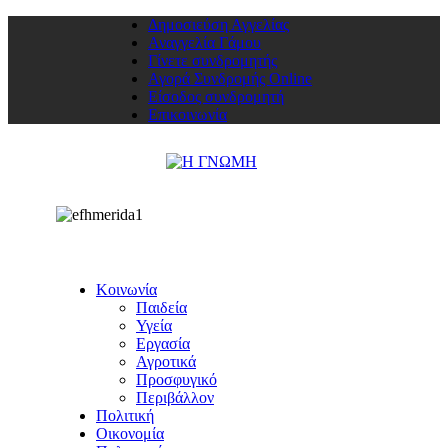
Δημοσιεύση Αγγελίας
Αναγγελία Γάμου
Γίνετε συνδρομητής
Αγορά Συνδρομής Online
Είσοδος συνδρομητή
Επικοινωνία
Κοινωνία
Παιδεία
Υγεία
Εργασία
Αγροτικά
Προσφυγικό
Περιβάλλον
Πολιτική
Οικονομία