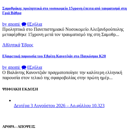
Σαμοθράκη: προληπτικά στο νοσοκομείο 15χρονη έπειτα από ταυματισμό στη
Γριά Βάθρα
by gnomi
0
Σχόλια
Προληπτικά στο Πανεπιστημιακό Νοσοκομείο Αλεξανδρούπολης
μεταφέρθηκε 15χρονη μετά τον τραυματισμό της στη Σαμοθρ...
Αθλητικά
Έβρος
Εξαιρετική παρουσία του Εβρίτη Κανοτζιάν στο Παγκόσμιο Κ20
by gnomi
0
Σχόλια
Ο Βαλάντης Κανοντζιάν πραγματοποίησε την καλύτερη ελληνική
παρουσία στον τελικό της σφαιροβολίας στην πρώτη ημέρ...
ΨΗΦΙΑΚΗ ΕΚΔΟΣΗ
Δευτέρα 3 Αυγούστου 2026 – Αρ.φύλλου 10.323
ΑΡΘΡΑ – ΑΠΟΨΕΙΣ