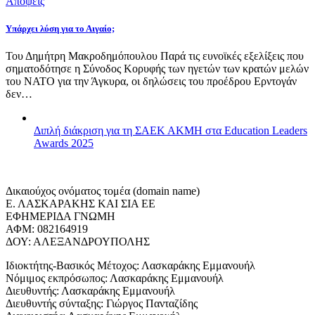
Απόψεις
Υπάρχει λύση για το Αιγαίο;
Του Δημήτρη Μακροδημόπουλου Παρά τις ευνοϊκές εξελίξεις που
σηματοδότησε η Σύνοδος Κορυφής των ηγετών των κρατών μελών
του ΝΑΤΟ για την Άγκυρα, οι δηλώσεις του προέδρου Ερντογάν
δεν…
Διπλή διάκριση για τη ΣΑΕΚ ΑΚΜΗ στα Education Leaders
Awards 2025
Δικαιούχος ονόματος τομέα (domain name)
Ε. ΛΑΣΚΑΡΑΚΗΣ ΚΑΙ ΣΙΑ ΕΕ
ΕΦΗΜΕΡΙΔΑ ΓΝΩΜΗ
ΑΦΜ: 082164919
ΔΟΥ: ΑΛΕΞΑΝΔΡΟΥΠΟΛΗΣ
Ιδιοκτήτης-Βασικός Μέτοχος: Λασκαράκης Εμμανουήλ
Νόμιμος εκπρόσωπος: Λασκαράκης Εμμανουήλ
Διευθυντής: Λασκαράκης Εμμανουήλ
Διευθυντής σύνταξης: Γιώργος Πανταζίδης