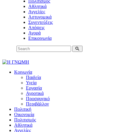
Πολιτισμός
Αθλητικά
Αγγελίες
Αστυνομικά
Συνεντεύξεις
Απόψεις
Αγορά
Επικοινωνία
Κοινωνία
Παιδεία
Υγεία
Εργασία
Αγροτικά
Προσφυγικό
Περιβάλλον
Πολιτική
Οικονομία
Πολιτισμός
Αθλητικά
Αγγελίες