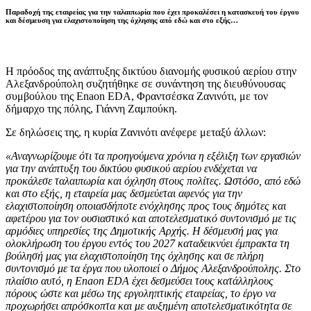
Παραδοχή της εταιρείας για την ταλαιπωρία που έχει προκαλέσει η κατασκευή του έργου
και δέσμευση για ελαχιστοποίηση της όχλησης από εδώ και στο εξής…
Η πρόοδος της ανάπτυξης δικτύου διανομής φυσικού αερίου στην
Αλεξανδρούπολη συζητήθηκε σε συνάντηση της διευθύνουσας
συμβούλου της Enaon EDA, Φραντσέσκα Ζανινότι, με τον
δήμαρχο της πόλης, Γιάννη Ζαμπούκη.
Σε δηλώσεις της, η κυρία Ζανινότι ανέφερε μεταξύ άλλων:
«Αναγνωρίζουμε ότι τα προηγούμενα χρόνια η εξέλιξη των εργασιών
για την ανάπτυξη του δικτύου φυσικού αερίου ενδέχεται να
προκάλεσε ταλαιπωρία και όχληση στους πολίτες. Ωστόσο, από εδώ
και στο εξής, η εταιρεία μας δεσμεύεται αφενός για την
ελαχιστοποίηση οποιασδήποτε ενόχλησης προς τους δημότες και
αφετέρου για τον ουσιαστικό και αποτελεσματικό συντονισμό με τις
αρμόδιες υπηρεσίες της Δημοτικής Αρχής. Η δέσμευσή μας για
ολοκλήρωση του έργου εντός του 2027 καταδεικνύει έμπρακτα τη
βούλησή μας για ελαχιστοποίηση της όχλησης και σε πλήρη
συντονισμό με τα έργα που υλοποιεί ο Δήμος Αλεξανδρούπολης. Στο
πλαίσιο αυτό, η Enaon EDA έχει δεσμεύσει τους κατάλληλους
πόρους ώστε και μέσω της εργοληπτικής εταιρείας, το έργο να
προχωρήσει απρόσκοπτα και με αυξημένη αποτελεσματικότητα σε