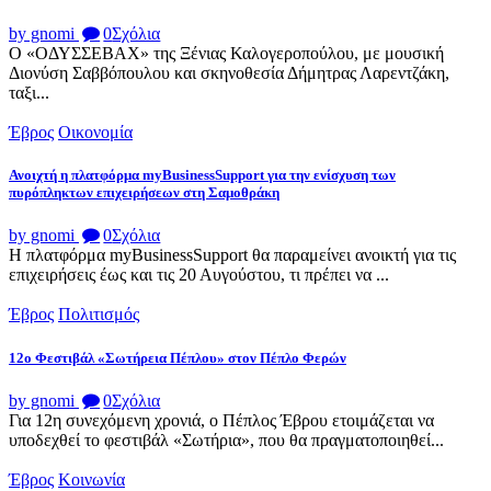
by gnomi
0
Σχόλια
Ο «ΟΔΥΣΣΕΒΑΧ» της Ξένιας Καλογεροπούλου, με μουσική
Διονύση Σαββόπουλου και σκηνοθεσία Δήμητρας Λαρεντζάκη,
ταξι...
Έβρος
Οικονομία
Ανοιχτή η πλατφόρμα myBusinessSupport για την ενίσχυση των
πυρόπληκτων επιχειρήσεων στη Σαμοθράκη
by gnomi
0
Σχόλια
Η πλατφόρμα myBusinessSupport θα παραμείνει ανοικτή για τις
επιχειρήσεις έως και τις 20 Αυγούστου, τι πρέπει να ...
Έβρος
Πολιτισμός
12ο Φεστιβάλ «Σωτήρεια Πέπλου» στον Πέπλο Φερών
by gnomi
0
Σχόλια
Για 12η συνεχόμενη χρονιά, ο Πέπλος Έβρου ετοιμάζεται να
υποδεχθεί το φεστιβάλ «Σωτήρια», που θα πραγματοποιηθεί...
Έβρος
Κοινωνία