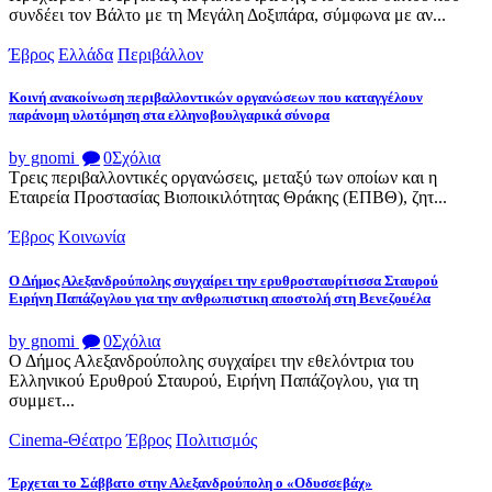
συνδέει τον Βάλτο με τη Μεγάλη Δοξιπάρα, σύμφωνα με αν...
Έβρος
Ελλάδα
Περιβάλλον
Κοινή ανακοίνωση περιβαλλοντικών οργανώσεων που καταγγέλουν
παράνομη υλοτόμηση στα ελληνοβουλγαρικά σύνορα
by gnomi
0
Σχόλια
Τρεις περιβαλλοντικές οργανώσεις, μεταξύ των οποίων και η
Εταιρεία Προστασίας Βιοποικιλότητας Θράκης (ΕΠΒΘ), ζητ...
Έβρος
Κοινωνία
Ο Δήμος Αλεξανδρούπολης συγχαίρει την ερυθροσταυρίτισσα Σταυρού
Ειρήνη Παπάζογλου για την ανθρωπιστικη αποστολή στη Βενεζουέλα
by gnomi
0
Σχόλια
Ο Δήμος Αλεξανδρούπολης συγχαίρει την εθελόντρια του
Ελληνικού Ερυθρού Σταυρού, Ειρήνη Παπάζογλου, για τη
συμμετ...
Cinema-Θέατρο
Έβρος
Πολιτισμός
Έρχεται το Σάββατο στην Αλεξανδρούπολη ο «Οδυσσεβάχ»