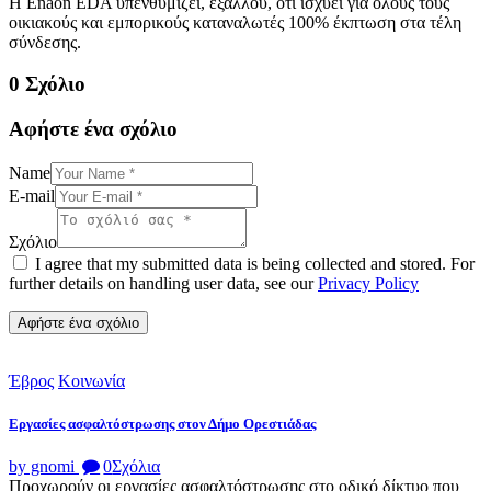
Η Enaon EDA υπενθυμίζει, εξάλλου, ότι ισχύει για όλους τους
οικιακούς και εμπορικούς καταναλωτές 100% έκπτωση στα τέλη
σύνδεσης.
0 Σχόλιο
Αφήστε ένα σχόλιο
Name
E-mail
Σχόλιο
I agree that my submitted data is being collected and stored. For
further details on handling user data, see our
Privacy Policy
Έβρος
Κοινωνία
Εργασίες ασφαλτόστρωσης στον Δήμο Ορεστιάδας
by gnomi
0
Σχόλια
Προχωρούν οι εργασίες ασφαλτόστρωσης στο οδικό δίκτυο που