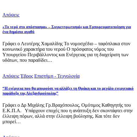
Απόψεις
«Το νερό στο απόσπασμα» – Συγκεντρωτισμός και Εμπορευματοποίηση για
ένα δημόσιο αγαθό
Γράφει ο Λευτέρης Χαμαλίδης Το νομοσχέδιο – ταφόπλακα στον
κοινωνικό χαρακτήρα του νερού Ο πρόσφατος νόμος του
Υπουργείου Περιβάλλοντος και Ενέργειας για τη διαχείριση των
υδάτων, που παραδίδει…
Απόψεις
Έβρος
Επιστήμη - Τεχνολογία
“Η ενέργεια που θα μπορούσε να αλλάξει τη Θράκη και το μεγάλο ενεργειακό
παράδοξο της Αλεξανδρούπολης”
Γράφει ο Δρ Μιχάλης Γρ.Βραχόπουλος, Ομότιμος Καθηγητής του
Ε.Κ.Π.Α. Υπάρχουν εποχές που η ανάπτυξη δεν σκοντάφτει στην
έλλειψη πόρων, αλλά στην έλλειψη βούλησης. Και τότε δεν
μπορεί…