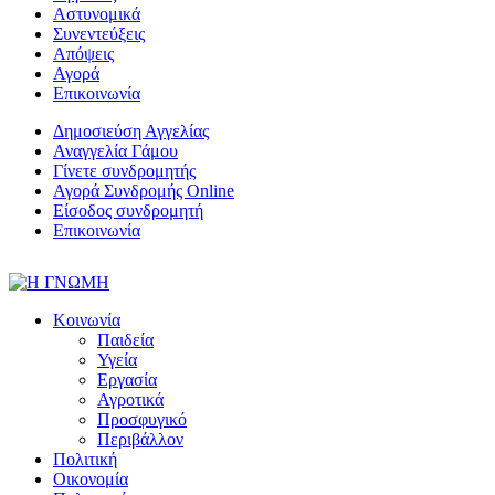
Αστυνομικά
Συνεντεύξεις
Απόψεις
Αγορά
Επικοινωνία
Δημοσιεύση Αγγελίας
Αναγγελία Γάμου
Γίνετε συνδρομητής
Αγορά Συνδρομής Online
Είσοδος συνδρομητή
Επικοινωνία
Κοινωνία
Παιδεία
Υγεία
Εργασία
Αγροτικά
Προσφυγικό
Περιβάλλον
Πολιτική
Οικονομία