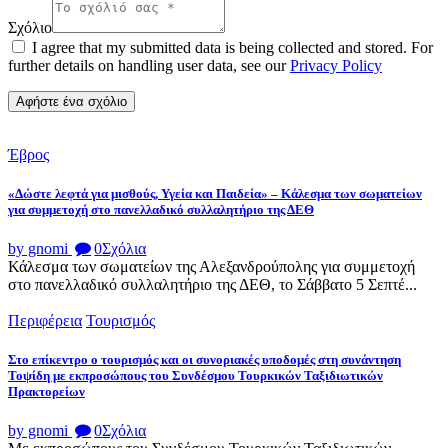
Σχόλιο
I agree that my submitted data is being collected and stored. For
further details on handling user data, see our
Privacy Policy
Έβρος
«Δώστε λεφτά για μισθούς, Υγεία και Παιδεία» – Κάλεσμα των σωματείων
για συμμετοχή στο πανελλαδικό συλλαλητήριο της ΔΕΘ
by gnomi
0
Σχόλια
Κάλεσμα των σωματείων της Αλεξανδρούπολης για συμμετοχή
στο πανελλαδικό συλλαλητήριο της ΔΕΘ, το Σάββατο 5 Σεπτέ...
Περιφέρεια
Τουρισμός
Στο επίκεντρο ο τουρισμός και οι συνοριακές υποδομές στη συνάντηση
Τοψίδη με εκπροσώπους του Συνδέσμου Τουρκικών Ταξιδιωτικών
Πρακτορείων
by gnomi
0
Σχόλια