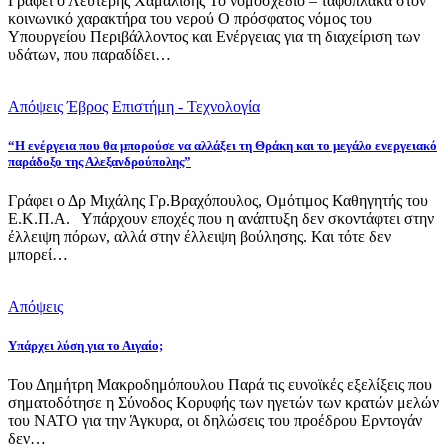
Γράφει ο Λευτέρης Χαμαλίδης Το νομοσχέδιο – ταφόπλακα στον
κοινωνικό χαρακτήρα του νερού Ο πρόσφατος νόμος του
Υπουργείου Περιβάλλοντος και Ενέργειας για τη διαχείριση των
υδάτων, που παραδίδει…
Απόψεις
Έβρος
Επιστήμη - Τεχνολογία
“Η ενέργεια που θα μπορούσε να αλλάξει τη Θράκη και το μεγάλο ενεργειακό
παράδοξο της Αλεξανδρούπολης”
Γράφει ο Δρ Μιχάλης Γρ.Βραχόπουλος, Ομότιμος Καθηγητής του
Ε.Κ.Π.Α. Υπάρχουν εποχές που η ανάπτυξη δεν σκοντάφτει στην
έλλειψη πόρων, αλλά στην έλλειψη βούλησης. Και τότε δεν
μπορεί…
Απόψεις
Υπάρχει λύση για το Αιγαίο;
Του Δημήτρη Μακροδημόπουλου Παρά τις ευνοϊκές εξελίξεις που
σηματοδότησε η Σύνοδος Κορυφής των ηγετών των κρατών μελών
του ΝΑΤΟ για την Άγκυρα, οι δηλώσεις του προέδρου Ερντογάν
δεν…