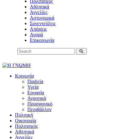
Πολιτισμός
Αθλητικά
Αγγελίες
Αστυνομικά
Συνεντεύξεις
Απόψεις
Αγορά
Επικοινωνία
Κοινωνία
Παιδεία
Υγεία
Εργασία
Αγροτικά
Προσφυγικό
Περιβάλλον
Πολιτική
Οικονομία
Πολιτισμός
Αθλητικά
Αγγελίες