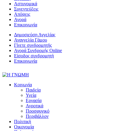
Αστυνομικά
Συνεντεύξεις
Απόψεις
Αγορά
Επικοινωνία
Δημοσιεύση Αγγελίας
Αναγγελία Γάμου
Γίνετε συνδρομητής
Αγορά Συνδρομής Online
Είσοδος συνδρομητή
Επικοινωνία
Κοινωνία
Παιδεία
Υγεία
Εργασία
Αγροτικά
Προσφυγικό
Περιβάλλον
Πολιτική
Οικονομία