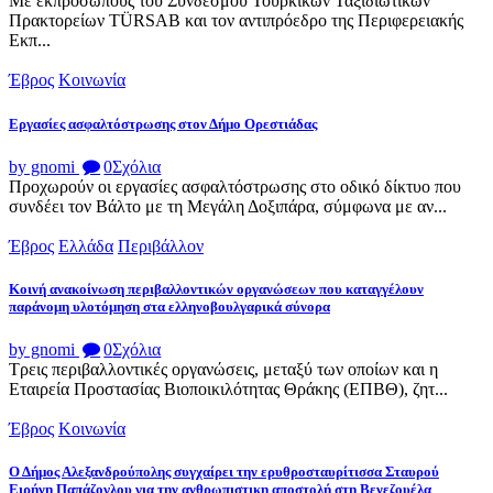
Με εκπροσώπους του Συνδέσμου Τουρκικών Ταξιδιωτικών
Πρακτορείων TÜRSAB και τον αντιπρόεδρο της Περιφερειακής
Εκπ...
Έβρος
Κοινωνία
Εργασίες ασφαλτόστρωσης στον Δήμο Ορεστιάδας
by gnomi
0
Σχόλια
Προχωρούν οι εργασίες ασφαλτόστρωσης στο οδικό δίκτυο που
συνδέει τον Βάλτο με τη Μεγάλη Δοξιπάρα, σύμφωνα με αν...
Έβρος
Ελλάδα
Περιβάλλον
Κοινή ανακοίνωση περιβαλλοντικών οργανώσεων που καταγγέλουν
παράνομη υλοτόμηση στα ελληνοβουλγαρικά σύνορα
by gnomi
0
Σχόλια
Τρεις περιβαλλοντικές οργανώσεις, μεταξύ των οποίων και η
Εταιρεία Προστασίας Βιοποικιλότητας Θράκης (ΕΠΒΘ), ζητ...
Έβρος
Κοινωνία
Ο Δήμος Αλεξανδρούπολης συγχαίρει την ερυθροσταυρίτισσα Σταυρού
Ειρήνη Παπάζογλου για την ανθρωπιστικη αποστολή στη Βενεζουέλα