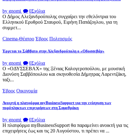
by gnomi
0
Σχόλια
Ο Δήμος Αλεξανδρούπολης συγχαίρει την εθελόντρια του
Ελληνικού Ερυθρού Σταυρού, Ειρήνη Παπάζογλου, για τη
συμμετ...
Cinema-Θέατρο
Έβρος
Πολιτισμός
Έρχεται το Σάββατο στην Αλεξανδρούπολη ο «Οδυσσεβάχ»
by gnomi
0
Σχόλια
Ο «ΟΔΥΣΣΕΒΑΧ» της Ξένιας Καλογεροπούλου, με μουσική
Διονύση Σαββόπουλου και σκηνοθεσία Δήμητρας Λαρεντζάκη,
ταξι...
Έβρος
Οικονομία
Ανοιχτή η πλατφόρμα myBusinessSupport για την ενίσχυση των
πυρόπληκτων επιχειρήσεων στη Σαμοθράκη
by gnomi
0
Σχόλια
Η πλατφόρμα myBusinessSupport θα παραμείνει ανοικτή για τις
επιχειρήσεις έως και τις 20 Αυγούστου, τι πρέπει να ...