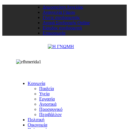
Δημοσιεύση Αγγελίας
Αναγγελία Γάμου
Γίνετε συνδρομητής
Αγορά Συνδρομής Online
Είσοδος συνδρομητή
Επικοινωνία
Κοινωνία
Παιδεία
Υγεία
Εργασία
Αγροτικά
Προσφυγικό
Περιβάλλον
Πολιτική
Οικονομία