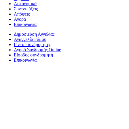
Αστυνομικά
Συνεντεύξεις
Απόψεις
Αγορά
Επικοινωνία
Δημοσιεύση Αγγελίας
Αναγγελία Γάμου
Γίνετε συνδρομητής
Αγορά Συνδρομής Online
Είσοδος συνδρομητή
Επικοινωνία