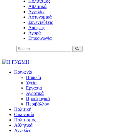
Πολιτισμός
Αθλητικά
Αγγελίες
Αστυνομικά
Συνεντεύξεις
Απόψεις
Αγορά
Επικοινωνία
Κοινωνία
Παιδεία
Υγεία
Εργασία
Αγροτικά
Προσφυγικό
Περιβάλλον
Πολιτική
Οικονομία
Πολιτισμός
Αθλητικά
Αγγελίες