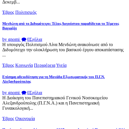
Δεκεμβ...
Έβρος
Πολιτισμός
Μενδώνη από το Διδυμότειχο: Τέλος Αυγούστου παραδίδεται το Τέμενος
Βαγιαζήτ
by gnomi
0
Σχόλια
Η υπουργός Πολιτισμού Λίνα Μενδώνη ανακοίνωσε από το
Διδυμότειχο την ολοκλήρωση του βασικού έργου αποκατάστασης
...
Έβρος
Κοινωνία
Περιφέρεια
Υγεία
Επίσημη αδειοδότηση για τη Μονάδα Εξωσωματικής του Π.Γ.Ν.
Αλεξανδρούπολης
by gnomi
0
Σχόλια
Η Διοίκηση του Πανεπιστημιακού Γενικού Νοσοκομείου
Αλεξανδρούπολης (Π.Γ.Ν.Α.) και η Πανεπιστημιακή
Γυναικολογική...
Έβρος
Οικονομία