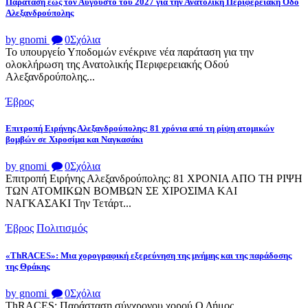
Παράταση έως τον Αύγουστο του 2027 για την Ανατολική Περιφερειακή Οδό
Αλεξανδρούπολης
by gnomi
0
Σχόλια
Το υπουργείο Υποδομών ενέκρινε νέα παράταση για την
ολοκλήρωση της Ανατολικής Περιφερειακής Οδού
Αλεξανδρούπολης...
Έβρος
Επιτροπή Ειρήνης Αλεξανδρούπολης: 81 χρόνια από τη ρίψη ατομικών
βομβών σε Χιροσίμα και Ναγκασάκι
by gnomi
0
Σχόλια
Επιτροπή Ειρήνης Αλεξανδρούπολης: 81 ΧΡΟΝΙΑ ΑΠΟ ΤΗ ΡΙΨΗ
ΤΩΝ ΑΤΟΜΙΚΩΝ ΒΟΜΒΩΝ ΣΕ ΧΙΡΟΣΙΜΑ ΚΑΙ
ΝΑΓΚΑΣΑΚΙ Την Τετάρτ...
Έβρος
Πολιτισμός
«ThRACES»: Μια χορογραφική εξερεύνηση της μνήμης και της παράδοσης
της Θράκης
by gnomi
0
Σχόλια
ThRACES: Παράσταση σύγχρονου χορού Ο Δήμος