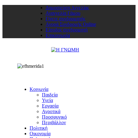
Δημοσιεύση Αγγελίας
Αναγγελία Γάμου
Γίνετε συνδρομητής
Αγορά Συνδρομής Online
Είσοδος συνδρομητή
Επικοινωνία
Κοινωνία
Παιδεία
Υγεία
Εργασία
Αγροτικά
Προσφυγικό
Περιβάλλον
Πολιτική
Οικονομία