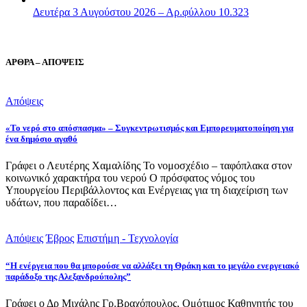
Δευτέρα 3 Αυγούστου 2026 – Αρ.φύλλου 10.323
ΑΡΘΡΑ – ΑΠΟΨΕΙΣ
Απόψεις
«Το νερό στο απόσπασμα» – Συγκεντρωτισμός και Εμπορευματοποίηση για
ένα δημόσιο αγαθό
Γράφει ο Λευτέρης Χαμαλίδης Το νομοσχέδιο – ταφόπλακα στον
κοινωνικό χαρακτήρα του νερού Ο πρόσφατος νόμος του
Υπουργείου Περιβάλλοντος και Ενέργειας για τη διαχείριση των
υδάτων, που παραδίδει…
Απόψεις
Έβρος
Επιστήμη - Τεχνολογία
“Η ενέργεια που θα μπορούσε να αλλάξει τη Θράκη και το μεγάλο ενεργειακό
παράδοξο της Αλεξανδρούπολης”
Γράφει ο Δρ Μιχάλης Γρ.Βραχόπουλος, Ομότιμος Καθηγητής του