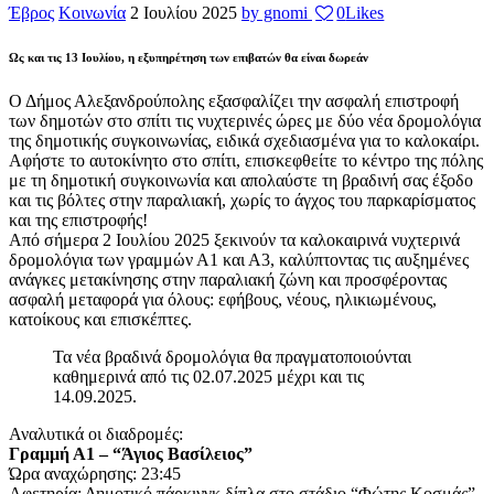
Έβρος
Κοινωνία
2 Ιουλίου 2025
by gnomi
0
Likes
Ως και τις 13 Ιουλίου, η εξυπηρέτηση των επιβατών θα είναι δωρεάν
Ο Δήμος Αλεξανδρούπολης εξασφαλίζει την ασφαλή επιστροφή
των δημοτών στο σπίτι τις νυχτερινές ώρες με δύο νέα δρομολόγια
της δημοτικής συγκοινωνίας, ειδικά σχεδιασμένα για το καλοκαίρι.
Αφήστε το αυτοκίνητο στο σπίτι, επισκεφθείτε το κέντρο της πόλης
με τη δημοτική συγκοινωνία και απολαύστε τη βραδινή σας έξοδο
και τις βόλτες στην παραλιακή, χωρίς το άγχος του παρκαρίσματος
και της επιστροφής!
Από σήμερα 2 Ιουλίου 2025 ξεκινούν τα καλοκαιρινά νυχτερινά
δρομολόγια των γραμμών Α1 και Α3, καλύπτοντας τις αυξημένες
ανάγκες μετακίνησης στην παραλιακή ζώνη και προσφέροντας
ασφαλή μεταφορά για όλους: εφήβους, νέους, ηλικιωμένους,
κατοίκους και επισκέπτες.
Τα νέα βραδινά δρομολόγια θα πραγματοποιούνται
καθημερινά από τις 02.07.2025 μέχρι και τις
14.09.2025.
Αναλυτικά οι διαδρομές:
Γραμμή Α1 – “Άγιος Βασίλειος”
Ώρα αναχώρησης: 23:45
Αφετηρία: Δημοτικό πάρκινγκ δίπλα στο στάδιο “Φώτης Κοσμάς”