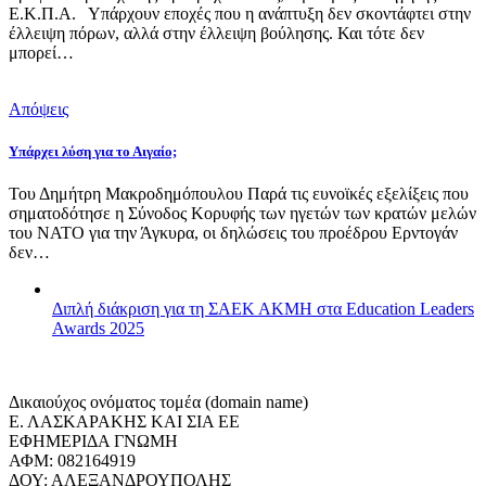
Ε.Κ.Π.Α. Υπάρχουν εποχές που η ανάπτυξη δεν σκοντάφτει στην
έλλειψη πόρων, αλλά στην έλλειψη βούλησης. Και τότε δεν
μπορεί…
Απόψεις
Υπάρχει λύση για το Αιγαίο;
Του Δημήτρη Μακροδημόπουλου Παρά τις ευνοϊκές εξελίξεις που
σηματοδότησε η Σύνοδος Κορυφής των ηγετών των κρατών μελών
του ΝΑΤΟ για την Άγκυρα, οι δηλώσεις του προέδρου Ερντογάν
δεν…
Διπλή διάκριση για τη ΣΑΕΚ ΑΚΜΗ στα Education Leaders
Awards 2025
Δικαιούχος ονόματος τομέα (domain name)
Ε. ΛΑΣΚΑΡΑΚΗΣ ΚΑΙ ΣΙΑ ΕΕ
ΕΦΗΜΕΡΙΔΑ ΓΝΩΜΗ
ΑΦΜ: 082164919
ΔΟΥ: ΑΛΕΞΑΝΔΡΟΥΠΟΛΗΣ