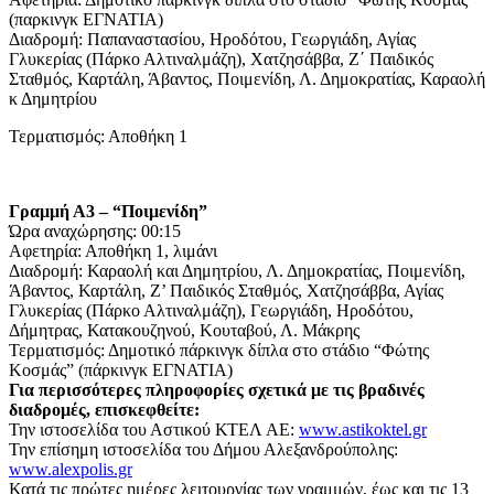
(παρκινγκ ΕΓΝΑΤΙΑ)
Διαδρομή: Παπαναστασίου, Ηροδότου, Γεωργιάδη, Αγίας
Γλυκερίας (Πάρκο Αλτιναλμάζη), Χατζησάββα, Ζ΄ Παιδικός
Σταθμός, Καρτάλη, Άβαντος, Ποιμενίδη, Λ. Δημοκρατίας, Καραολή
κ Δημητρίου
Τερματισμός: Αποθήκη 1
Γραμμή Α3 – “Ποιμενίδη”
Ώρα αναχώρησης: 00:15
Αφετηρία: Αποθήκη 1, λιμάνι
Διαδρομή: Καραολή και Δημητρίου, Λ. Δημοκρατίας, Ποιμενίδη,
Άβαντος, Καρτάλη, Ζ’ Παιδικός Σταθμός, Χατζησάββα, Αγίας
Γλυκερίας (Πάρκο Αλτιναλμάζη), Γεωργιάδη, Ηροδότου,
Δήμητρας, Κατακουζηνού, Κουταβού, Λ. Μάκρης
Τερματισμός: Δημοτικό πάρκινγκ δίπλα στο στάδιο “Φώτης
Κοσμάς” (πάρκινγκ ΕΓΝΑΤΙΑ)
Για περισσότερες πληροφορίες σχετικά με τις βραδινές
διαδρομές, επισκεφθείτε:
Την ιστοσελίδα του Αστικού ΚΤΕΛ ΑΕ:
www.astikoktel.gr
Την επίσημη ιστοσελίδα του Δήμου Αλεξανδρούπολης:
www.alexpolis.gr
Κατά τις πρώτες ημέρες λειτουργίας των γραμμών, έως και τις 13