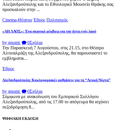
Αλεξανδρούπολης και το Εθνολογικό Μουσείο Θράκης σας
προσκαλούν στην ...
Cinema-Θέατρο
Έβρος
Πολιτισμός
«ΑΗ ΛΑΟΣ»: Ένα σκηνικό ρέκβιεμ για την ήττα ενός λαού
by gnomi
0
Σχόλια
Την Παρασκευή 7 Αυγούστου, στις 21.15, στο Θέατρο
Αλτιναλμάζη της Αλεξανδρούπολης, θα παρουσιαστεί το
εμβληματικ...
Έβρος
Αλεξανδρούπολη: Κυκλοφοριακές ρυθμίσεις για τη “Λευκή Νύχτα”
by gnomi
0
Σχόλια
Σύμφωνα με ανακοίνωση του Εμπορικού Συλλόγου
Αλεξανδρούπολης, από τις 17.00 το απόγευμα θα ισχύσει
πεζοδρόμηση 8...
ΨΗΦΙΑΚΗ ΕΚΔΟΣΗ