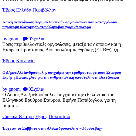
Έβρος
Ελλάδα
Περιβάλλον
Κοινή ανακοίνωση περιβαλλοντικών οργανώσεων που καταγγέλουν
παράνομη υλοτόμηση στα ελληνοβουλγαρικά σύνορα
by gnomi
0
Σχόλια
Τρεις περιβαλλοντικές οργανώσεις, μεταξύ των οποίων και η
Εταιρεία Προστασίας Βιοποικιλότητας Θράκης (ΕΠΒΘ), ζητ...
Έβρος
Κοινωνία
Ο Δήμος Αλεξανδρούπολης συγχαίρει την ερυθροσταυρίτισσα Σταυρού
Ειρήνη Παπάζογλου για την ανθρωπιστικη αποστολή στη Βενεζουέλα
by gnomi
0
Σχόλια
Ο Δήμος Αλεξανδρούπολης συγχαίρει την εθελόντρια του
Ελληνικού Ερυθρού Σταυρού, Ειρήνη Παπάζογλου, για τη
συμμετ...
Cinema-Θέατρο
Έβρος
Πολιτισμός
Έρχεται το Σάββατο στην Αλεξανδρούπολη ο «Οδυσσεβάχ»