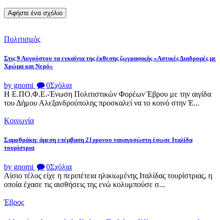
Πολιτισμός
Στις 9 Αυγούστου τα εγκαίνια της έκθεσης ζωγραφικής «Αστικές Διαδρομές με
Χρώμα και Νερό»
by gnomi
0
Σχόλια
Η Ε.ΠΟ.Φ.Ε.-Ένωση Πολιτιστικών Φορέων Έβρου με την αιγίδα
του Δήμου Αλεξανδρούπολης προσκαλεί να το κοινό στην Έ...
Κοινωνία
Σαμοθράκη: άμεση επέμβαση 21χρονου ναυαγοσώστη έσωσε Ιταλίδα
τουρίστρια
by gnomi
0
Σχόλια
Αίσιο τέλος είχε η περιπέτεια ηλικιωμένης Ιταλίδας τουρίστριας, η
οποία έχασε τις αισθήσεις της ενώ κολυμπούσε σ...
Έβρος