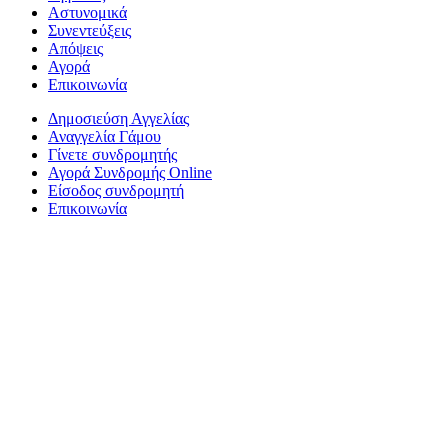
Αστυνομικά
Συνεντεύξεις
Απόψεις
Αγορά
Επικοινωνία
Δημοσιεύση Αγγελίας
Αναγγελία Γάμου
Γίνετε συνδρομητής
Αγορά Συνδρομής Online
Είσοδος συνδρομητή
Επικοινωνία