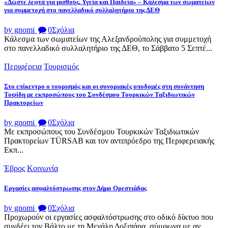
«Δώστε λεφτά για μισθούς, Υγεία και Παιδεία» – Κάλεσμα των σωματείων
για συμμετοχή στο πανελλαδικό συλλαλητήριο της ΔΕΘ
by gnomi
0
Σχόλια
Κάλεσμα των σωματείων της Αλεξανδρούπολης για συμμετοχή
στο πανελλαδικό συλλαλητήριο της ΔΕΘ, το Σάββατο 5 Σεπτέ...
Περιφέρεια
Τουρισμός
Στο επίκεντρο ο τουρισμός και οι συνοριακές υποδομές στη συνάντηση
Τοψίδη με εκπροσώπους του Συνδέσμου Τουρκικών Ταξιδιωτικών
Πρακτορείων
by gnomi
0
Σχόλια
Με εκπροσώπους του Συνδέσμου Τουρκικών Ταξιδιωτικών
Πρακτορείων TÜRSAB και τον αντιπρόεδρο της Περιφερειακής
Εκπ...
Έβρος
Κοινωνία
Εργασίες ασφαλτόστρωσης στον Δήμο Ορεστιάδας
by gnomi
0
Σχόλια
Προχωρούν οι εργασίες ασφαλτόστρωσης στο οδικό δίκτυο που
συνδέει τον Βάλτο με τη Μεγάλη Δοξιπάρα, σύμφωνα με αν...