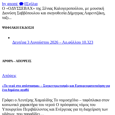
by gnomi
0
Σχόλια
Ο «ΟΔΥΣΣΕΒΑΧ» της Ξένιας Καλογεροπούλου, με μουσική
Διονύση Σαββόπουλου και σκηνοθεσία Δήμητρας Λαρεντζάκη,
ταξι...
ΨΗΦΙΑΚΗ ΕΚΔΟΣΗ
Δευτέρα 3 Αυγούστου 2026 – Αρ.φύλλου 10.323
ΑΡΘΡΑ – ΑΠΟΨΕΙΣ
Απόψεις
«Το νερό στο απόσπασμα» – Συγκεντρωτισμός και Εμπορευματοποίηση για
ένα δημόσιο αγαθό
Γράφει ο Λευτέρης Χαμαλίδης Το νομοσχέδιο – ταφόπλακα στον
κοινωνικό χαρακτήρα του νερού Ο πρόσφατος νόμος του
Υπουργείου Περιβάλλοντος και Ενέργειας για τη διαχείριση των
υδάτων, που παραδίδει…