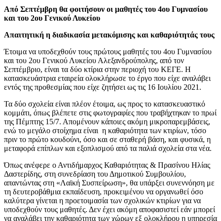
Από Σεπτέμβρη θα φοιτήσουν οι μαθητές του 4
ου
Γυμνασίου
και του 2
ου
Γενικού Λυκείου
Απαιτητική η διαδικασία μετακόμισης και καθαριότητάς τους
Έτοιμα να υποδεχθούν τους πρώτους μαθητές του 4
ου
Γυμνασίου
και του 2
ου
Γενικού Λυκείου Αλεξανδρούπολης, από τον
Σεπτέμβριο, είναι τα δύο κτίρια στην περιοχή του ΚΕΓΕ. Η
κατασκευάστρια εταιρεία ολοκλήρωσε το έργο που είχε αναλάβει
εντός της προθεσμίας που είχε ζητήσει ως τις 16 Ιουλίου 2021.
Τα δύο σχολεία είναι πλέον έτοιμα, ως προς το κατασκευαστικό
κομμάτι, όπως βλέπετε στις φωτογραφίες που τραβήχτηκαν το πρωί
της Πέμπτης 15/7. Απομένουν κάποιες ακόμη μικροπαρεμβάσεις,
ενώ το μεγάλο στοίχημα είναι η καθαριότητα των κτιρίων, τόσο
πριν το πρώτο κουδούνι, όσο και σε σταθερή βάση, και φυσικά, η
μεταφορά επίπλων και εξοπλισμού από τα παλιά σχολεία στα νέα.
Όπως ανέφερε ο Αντιδήμαρχος Καθαριότητας & Πρασίνου Ηλίας
Δαστερίδης, στη συνεδρίαση του Δημοτικού Συμβουλίου,
απαντώντας στη «Λαϊκή Συσπείρωση», θα υπάρξει συνεννόηση με
τη δευτεροβάθμια εκπαίδευση, προκειμένου να οργανωθεί όσο
καλύτερα γίνεται η προετοιμασία των σχολικών κτιρίων για να
υποδεχθούν τους μαθητές. Δεν έχει ακόμη αποφασιστεί εάν μπορεί
να αναλάβει την καθαριότητα των χώρων εξ ολοκλήρου η υπηρεσία