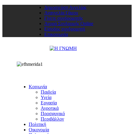
Δημοσιεύση Αγγελίας
Αναγγελία Γάμου
Γίνετε συνδρομητής
Αγορά Συνδρομής Online
Είσοδος συνδρομητή
Επικοινωνία
Κοινωνία
Παιδεία
Υγεία
Εργασία
Αγροτικά
Προσφυγικό
Περιβάλλον
Πολιτική
Οικονομία