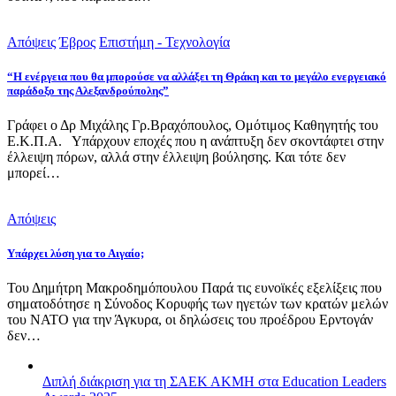
Απόψεις
Έβρος
Επιστήμη - Τεχνολογία
“Η ενέργεια που θα μπορούσε να αλλάξει τη Θράκη και το μεγάλο ενεργειακό
παράδοξο της Αλεξανδρούπολης”
Γράφει ο Δρ Μιχάλης Γρ.Βραχόπουλος, Ομότιμος Καθηγητής του
Ε.Κ.Π.Α. Υπάρχουν εποχές που η ανάπτυξη δεν σκοντάφτει στην
έλλειψη πόρων, αλλά στην έλλειψη βούλησης. Και τότε δεν
μπορεί…
Απόψεις
Υπάρχει λύση για το Αιγαίο;
Του Δημήτρη Μακροδημόπουλου Παρά τις ευνοϊκές εξελίξεις που
σηματοδότησε η Σύνοδος Κορυφής των ηγετών των κρατών μελών
του ΝΑΤΟ για την Άγκυρα, οι δηλώσεις του προέδρου Ερντογάν
δεν…
Διπλή διάκριση για τη ΣΑΕΚ ΑΚΜΗ στα Education Leaders