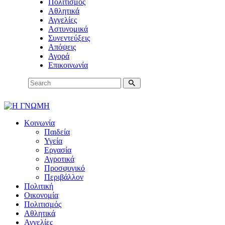
Πολιτισμός
Αθλητικά
Αγγελίες
Αστυνομικά
Συνεντεύξεις
Απόψεις
Αγορά
Επικοινωνία
Κοινωνία
Παιδεία
Υγεία
Εργασία
Αγροτικά
Προσφυγικό
Περιβάλλον
Πολιτική
Οικονομία
Πολιτισμός
Αθλητικά
Αγγελίες