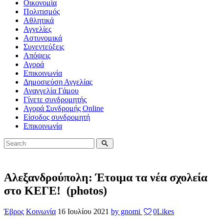
Οικονομία
Πολιτισμός
Αθλητικά
Αγγελίες
Αστυνομικά
Συνεντεύξεις
Απόψεις
Αγορά
Επικοινωνία
Δημοσιεύση Αγγελίας
Αναγγελία Γάμου
Γίνετε συνδρομητής
Αγορά Συνδρομής Online
Είσοδος συνδρομητή
Επικοινωνία
Αλεξανδρούπολη: Έτοιμα τα νέα σχολεία
στο ΚΕΓΕ! (photos)
Έβρος
Κοινωνία
16 Ιουλίου 2021
by gnomi
0
Likes