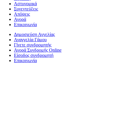
Αστυνομικά
Συνεντεύξεις
Απόψεις
Αγορά
Επικοινωνία
Δημοσιεύση Αγγελίας
Αναγγελία Γάμου
Γίνετε συνδρομητής
Αγορά Συνδρομής Online
Είσοδος συνδρομητή
Επικοινωνία