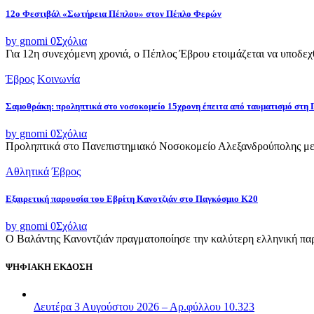
12ο Φεστιβάλ «Σωτήρεια Πέπλου» στον Πέπλο Φερών
by gnomi
0
Σχόλια
Για 12η συνεχόμενη χρονιά, ο Πέπλος Έβρου ετοιμάζεται να υποδεχθ
Έβρος
Κοινωνία
Σαμοθράκη: προληπτικά στο νοσοκομείο 15χρονη έπειτα από ταυματισμό στη 
by gnomi
0
Σχόλια
Προληπτικά στο Πανεπιστημιακό Νοσοκομείο Αλεξανδρούπολης μετ
Αθλητικά
Έβρος
Εξαιρετική παρουσία του Εβρίτη Κανοτζιάν στο Παγκόσμιο Κ20
by gnomi
0
Σχόλια
Ο Βαλάντης Κανοντζιάν πραγματοποίησε την καλύτερη ελληνική παρο
ΨΗΦΙΑΚΗ ΕΚΔΟΣΗ
Δευτέρα 3 Αυγούστου 2026 – Αρ.φύλλου 10.323