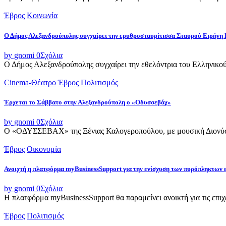
Έβρος
Κοινωνία
Ο Δήμος Αλεξανδρούπολης συγχαίρει την ερυθροσταυρίτισσα Σταυρού Ειρήνη 
by gnomi
0
Σχόλια
Ο Δήμος Αλεξανδρούπολης συγχαίρει την εθελόντρια του Ελληνικού
Cinema-Θέατρο
Έβρος
Πολιτισμός
Έρχεται το Σάββατο στην Αλεξανδρούπολη ο «Οδυσσεβάχ»
by gnomi
0
Σχόλια
Ο «ΟΔΥΣΣΕΒΑΧ» της Ξένιας Καλογεροπούλου, με μουσική Διονύση 
Έβρος
Οικονομία
Ανοιχτή η πλατφόρμα myBusinessSupport για την ενίσχυση των πυρόπληκτων
by gnomi
0
Σχόλια
Η πλατφόρμα myBusinessSupport θα παραμείνει ανοικτή για τις επιχει
Έβρος
Πολιτισμός