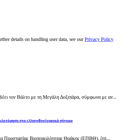
urther details on handling user data, see our
Privacy Policy
έει τον Βάλτο με τη Μεγάλη Δοξιπάρα, σύμφωνα με αν...
υλοτόμηση στα ελληνοβουλγαρικά σύνορα
εία Προστασίας Βιοποικιλότητας Θράκης (ΕΠΒΘ), ζητ...