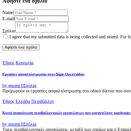
Αφήστε ένα σχόλιο
Name
E-mail
Σχόλιο
I agree that my submitted data is being collected and stored. For f
Έβρος
Κοινωνία
Εργασίες ασφαλτόστρωσης στον Δήμο Ορεστιάδας
by gnomi
0
Σχόλια
Προχωρούν οι εργασίες ασφαλτόστρωσης στο οδικό δίκτυο που συνδ
Έβρος
Ελλάδα
Περιβάλλον
Κοινή ανακοίνωση περιβαλλοντικών οργανώσεων που καταγγέλουν παράνομη 
by gnomi
0
Σχόλια
Τρεις περιβαλλοντικές οργανώσεις, μεταξύ των οποίων και η Εταιρ