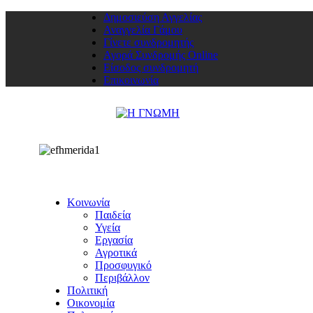
Δημοσιεύση Αγγελίας
Αναγγελία Γάμου
Γίνετε συνδρομητής
Αγορά Συνδρομής Online
Είσοδος συνδρομητή
Επικοινωνία
Κοινωνία
Παιδεία
Υγεία
Εργασία
Αγροτικά
Προσφυγικό
Περιβάλλον
Πολιτική
Οικονομία