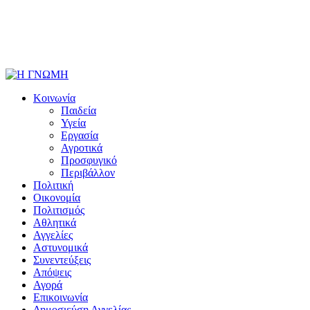
Κοινωνία
Παιδεία
Υγεία
Εργασία
Αγροτικά
Προσφυγικό
Περιβάλλον
Πολιτική
Οικονομία
Πολιτισμός
Αθλητικά
Αγγελίες
Αστυνομικά
Συνεντεύξεις
Απόψεις
Αγορά
Επικοινωνία
Δημοσιεύση Αγγελίας