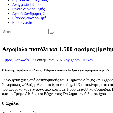
Αναγγελία Γάμου
Γίνετε συνδρομητής
Αγορά Συνδρομής Online
Είσοδος συνδρομητή
Επικοινωνία
Αεροβόλο πιστόλι και 1.500 σφαίρες βρέθ
Έβρος
Κοινωνία
17 Σεπτεμβρίου 2025
by gnomi
0
Likes
Ο δράστης παραβίασε και Διάταξη Ελληνικών Δικαστικών Αρχών για περιορισμό διαμονής
Συνελήφθη χθες από αστυνομικούς του Τμήματος Δίωξης και Εξιχνί
Συνοριακής Φύλαξης Διδυμοτείχου να οδηγεί ΙΧ αυτοκίνητο, στο εσω
του άνθρακα και ένα πλαστικό κουτί με 1.500 μεταλλικά σφαιρίδια
από το Τμήμα Δίωξης και Εξιχνίασης Εγκλημάτων Διδυμοτείχου
0 Σχόλιο