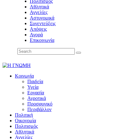
Πολιτισμός
Αθλητικά
Αγγελίες
Αστυνομικά
Συνεντεύξεις
Απόψεις
Αγορά
Επικοινωνία
Κοινωνία
Παιδεία
Υγεία
Εργασία
Αγροτικά
Προσφυγικό
Περιβάλλον
Πολιτική
Οικονομία
Πολιτισμός
Αθλητικά
Αγγελίες