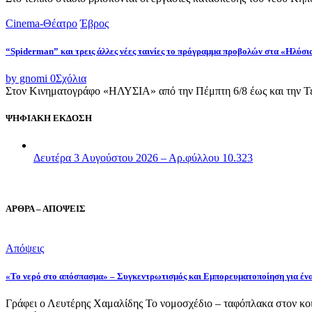
Cinema-Θέατρο
Έβρος
“Spiderman” και τρεις άλλες νέες ταινίες το πρόγραμμα προβολών στα «Ηλύσι
by gnomi
0
Σχόλια
Στον Κινηματογράφο «ΗΛΥΣΙΑ» από την Πέμπτη 6/8 έως και την Τετ
ΨΗΦΙΑΚΗ ΕΚΔΟΣΗ
Δευτέρα 3 Αυγούστου 2026 – Αρ.φύλλου 10.323
ΑΡΘΡΑ – ΑΠΟΨΕΙΣ
Απόψεις
«Το νερό στο απόσπασμα» – Συγκεντρωτισμός και Εμπορευματοποίηση για έν
Γράφει ο Λευτέρης Χαμαλίδης Το νομοσχέδιο – ταφόπλακα στον κοι