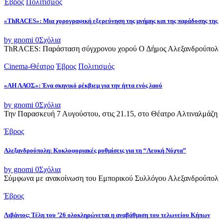
Έβρος
Πολιτισμός
«ThRACES»: Μια χορογραφική εξερεύνηση της μνήμης και της παράδοσης της
by gnomi
0
Σχόλια
ThRACES: Παράσταση σύγχρονου χορού Ο Δήμος Αλεξανδρούπολης 
Cinema-Θέατρο
Έβρος
Πολιτισμός
«ΑΗ ΛΑΟΣ»: Ένα σκηνικό ρέκβιεμ για την ήττα ενός λαού
by gnomi
0
Σχόλια
Την Παρασκευή 7 Αυγούστου, στις 21.15, στο Θέατρο Αλτιναλμάζη 
Έβρος
Αλεξανδρούπολη: Κυκλοφοριακές ρυθμίσεις για τη “Λευκή Νύχτα”
by gnomi
0
Σχόλια
Σύμφωνα με ανακοίνωση του Εμπορικού Συλλόγου Αλεξανδρούπολης,
Έβρος
Λιβάνιος: Τέλη του ’26 ολοκληρώνεται η αναβάθμιση του τελωνείου Κήπων