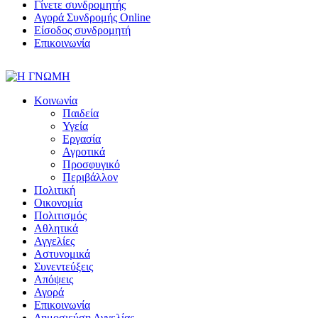
Γίνετε συνδρομητής
Αγορά Συνδρομής Online
Είσοδος συνδρομητή
Επικοινωνία
Κοινωνία
Παιδεία
Υγεία
Εργασία
Αγροτικά
Προσφυγικό
Περιβάλλον
Πολιτική
Οικονομία
Πολιτισμός
Αθλητικά
Αγγελίες
Αστυνομικά
Συνεντεύξεις
Απόψεις
Αγορά
Επικοινωνία
Δημοσιεύση Αγγελίας