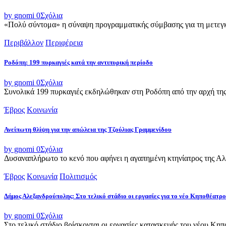
by gnomi
0
Σχόλια
«Πολύ σύντομα» η σύναψη προγραμματικής σύμβασης για τη μετεγκ
Περιβάλλον
Περιφέρεια
Ροδόπη: 199 πυρκαγιές κατά την αντιπυρική περίοδο
by gnomi
0
Σχόλια
Συνολικά 199 πυρκαγιές εκδηλώθηκαν στη Ροδόπη από την αρχή της α
Έβρος
Κοινωνία
Ανείπωτη θλίψη για την απώλεια της Τζούλιας Γραμμενίδου
by gnomi
0
Σχόλια
Δυσαναπλήρωτο το κενό που αφήνει η αγαπημένη κτηνίατρος της Αλεξ
Έβρος
Κοινωνία
Πολιτισμός
Δήμος Αλεξανδρούπολης: Στο τελικό στάδιο οι εργασίες για το νέο Κηποθέατρο
by gnomi
0
Σχόλια
Στο τελικό στάδιο βρίσκονται οι εργασίες κατασκευής του νέου Κ