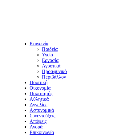
Κοινωνία
Παιδεία
Υγεία
Εργασία
Αγροτικά
Προσφυγικό
Περιβάλλον
Πολιτική
Οικονομία
Πολιτισμός
Αθλητικά
Αγγελίες
Αστυνομικά
Συνεντεύξεις
Απόψεις
Αγορά
Επικοινωνία