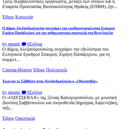
Τρεις περιβαλλοντικές οργανώσεις, μεταξύ των οποίων και η
Εταιρεία Προστασίας Βιοποικιλότητας Θράκης (ΕΠΒΘ), ζητ...
Έβρος
Κοινωνία
Ο Δήμος Αλεξανδρούπολης συγχαίρει την ερυθροσταυρίτισσα Σταυρού
Ειρήνη Παπάζογλου για την ανθρωπιστικη αποστολή στη Βενεζουέλα
by gnomi
0
Σχόλια
Ο Δήμος Αλεξανδρούπολης συγχαίρει την εθελόντρια του
Ελληνικού Ερυθρού Σταυρού, Ειρήνη Παπάζογλου, για τη
συμμετ...
Cinema-Θέατρο
Έβρος
Πολιτισμός
Έρχεται το Σάββατο στην Αλεξανδρούπολη ο «Οδυσσεβάχ»
by gnomi
0
Σχόλια
Ο «ΟΔΥΣΣΕΒΑΧ» της Ξένιας Καλογεροπούλου, με μουσική
Διονύση Σαββόπουλου και σκηνοθεσία Δήμητρας Λαρεντζάκη,
ταξι...
Έβρος
Οικονομία