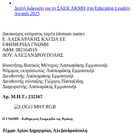
Διπλή διάκριση για τη ΣΑΕΚ ΑΚΜΗ στα Education Leaders
Awards 2025
Δικαιούχος ονόματος τομέα (domain name)
Ε. ΛΑΣΚΑΡΑΚΗΣ ΚΑΙ ΣΙΑ ΕΕ
ΕΦΗΜΕΡΙΔΑ ΓΝΩΜΗ
ΑΦΜ: 082164919
ΔΟΥ: ΑΛΕΞΑΝΔΡΟΥΠΟΛΗΣ
Ιδιοκτήτης-Βασικός Μέτοχος: Λασκαράκης Εμμανουήλ
Νόμιμος εκπρόσωπος: Λασκαράκης Εμμανουήλ
Διευθυντής: Λασκαράκης Εμμανουήλ
Διευθυντής σύνταξης: Γιώργος Πανταζίδης
Διαχειριστής: Λασκαράκης Εμμανουήλ
Αρ. Μ.Η.Τ.: 232167
Η ΓΝΩΜΗ - Καθημερινή Εφημερίδα της Θράκης
Τέρμα Αγίου Δημητρίου, Αλεξανδρούπολη