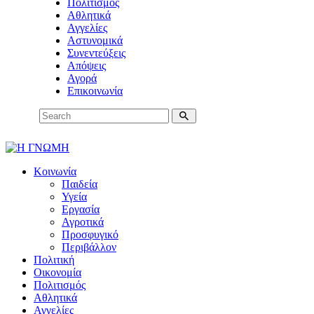
Πολιτισμός
Αθλητικά
Αγγελίες
Αστυνομικά
Συνεντεύξεις
Απόψεις
Αγορά
Επικοινωνία
Κοινωνία
Παιδεία
Υγεία
Εργασία
Αγροτικά
Προσφυγικό
Περιβάλλον
Πολιτική
Οικονομία
Πολιτισμός
Αθλητικά
Αγγελίες