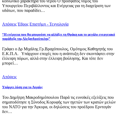
κοινωνικό χαρακτήρα του νερού Ο πρόσφατος νόμος του
Υπουργείου Περιβάλλοντος και Ενέργειας για τη διαχείριση των
υδάτων, που παραδίδει…
Απόψεις
Έβρος
Επιστήμη - Τεχνολογία
“Η ενέργεια που θα μπορούσε να αλλάξει τη Θράκη και το μεγάλο ενεργειακό
παράδοξο της Αλεξανδρούπολης”
Γράφει ο Δρ Μιχάλης Γρ.Βραχόπουλος, Ομότιμος Καθηγητής του
Ε.Κ.Π.Α. Υπάρχουν εποχές που η ανάπτυξη δεν σκοντάφτει στην
έλλειψη πόρων, αλλά στην έλλειψη βούλησης. Και τότε δεν
μπορεί…
Απόψεις
Υπάρχει λύση για το Αιγαίο;
Του Δημήτρη Μακροδημόπουλου Παρά τις ευνοϊκές εξελίξεις που
σηματοδότησε η Σύνοδος Κορυφής των ηγετών των κρατών μελών
του ΝΑΤΟ για την Άγκυρα, οι δηλώσεις του προέδρου Ερντογάν
δεν…