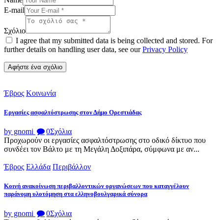
E-mail
Σχόλιο
I agree that my submitted data is being collected and stored. For
further details on handling user data, see our
Privacy Policy
Έβρος
Κοινωνία
Εργασίες ασφαλτόστρωσης στον Δήμο Ορεστιάδας
by gnomi
0
Σχόλια
Προχωρούν οι εργασίες ασφαλτόστρωσης στο οδικό δίκτυο που
συνδέει τον Βάλτο με τη Μεγάλη Δοξιπάρα, σύμφωνα με αν...
Έβρος
Ελλάδα
Περιβάλλον
Κοινή ανακοίνωση περιβαλλοντικών οργανώσεων που καταγγέλουν
παράνομη υλοτόμηση στα ελληνοβουλγαρικά σύνορα
by gnomi
0
Σχόλια