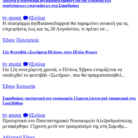
Ανοιχτή η πλατφόρμα myBusinessSupport για την ενίσχυση των
πυρόπληκτων επιχειρήσεων στη Σαμοθράκη
by gnomi
0
Σχόλια
Η πλατφόρμα myBusinessSupport θα παραμείνει ανοικτή για τις
επιχειρήσεις έως και τις 20 Αυγούστου, τι πρέπει να ...
Έβρος
Πολιτισμός
12ο Φεστιβάλ «Σωτήρεια Πέπλου» στον Πέπλο Φερών
by gnomi
0
Σχόλια
Για 12η συνεχόμενη χρονιά, ο Πέπλος Έβρου ετοιμάζεται να
υποδεχθεί το φεστιβάλ «Σωτήρια», που θα πραγματοποιηθεί...
Έβρος
Κοινωνία
Σαμοθράκη: προληπτικά στο νοσοκομείο 15χρονη έπειτα από ταυματισμό στη
Γριά Βάθρα
by gnomi
0
Σχόλια
Προληπτικά στο Πανεπιστημιακό Νοσοκομείο Αλεξανδρούπολης
μεταφέρθηκε 15χρονη μετά τον τραυματισμό της στη Σαμοθρ...
Αθλητικά
Έβρος