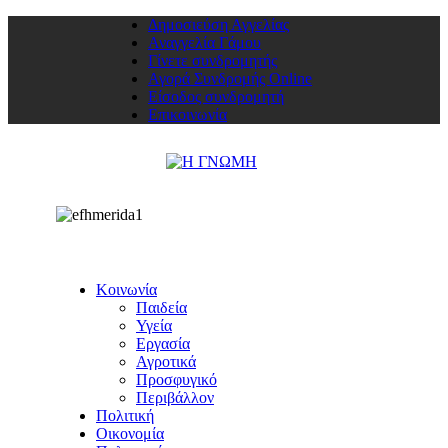
Δημοσιεύση Αγγελίας
Αναγγελία Γάμου
Γίνετε συνδρομητής
Αγορά Συνδρομής Online
Είσοδος συνδρομητή
Επικοινωνία
Κοινωνία
Παιδεία
Υγεία
Εργασία
Αγροτικά
Προσφυγικό
Περιβάλλον
Πολιτική
Οικονομία