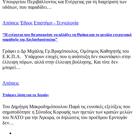
Υπουργείου Περιβάλλοντος και Ενέργειας για τη διαχείριση των
υδάτων, που παραδίδει…
Απόψεις
Έβρος
Επιστήμη - Τεχνολογία
“Η ενέργεια που θα μπορούσε να αλλάξει τη Θράκη και το μεγάλο ενεργειακό
παράδοξο της Αλεξανδρούπολης”
Γράφει ο Δρ Μιχάλης Γρ.Βραχόπουλος, Ομότιμος Καθηγητής του
Ε.Κ.Π.Α. Υπάρχουν εποχές που η ανάπτυξη δεν σκοντάφτει στην
έλλειψη πόρων, αλλά στην έλλειψη βούλησης. Και τότε δεν
μπορεί…
Απόψεις
Υπάρχει λύση για το Αιγαίο;
Του Δημήτρη Μακροδημόπουλου Παρά τις ευνοϊκές εξελίξεις που
σηματοδότησε η Σύνοδος Κορυφής των ηγετών των κρατών μελών
του ΝΑΤΟ για την Άγκυρα, οι δηλώσεις του προέδρου Ερντογάν
δεν…