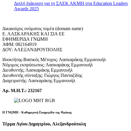
Διπλή διάκριση για τη ΣΑΕΚ ΑΚΜΗ στα Education Leaders
Awards 2025
Δικαιούχος ονόματος τομέα (domain name)
Ε. ΛΑΣΚΑΡΑΚΗΣ ΚΑΙ ΣΙΑ ΕΕ
ΕΦΗΜΕΡΙΔΑ ΓΝΩΜΗ
ΑΦΜ: 082164919
ΔΟΥ: ΑΛΕΞΑΝΔΡΟΥΠΟΛΗΣ
Ιδιοκτήτης-Βασικός Μέτοχος: Λασκαράκης Εμμανουήλ
Νόμιμος εκπρόσωπος: Λασκαράκης Εμμανουήλ
Διευθυντής: Λασκαράκης Εμμανουήλ
Διευθυντής σύνταξης: Γιώργος Πανταζίδης
Διαχειριστής: Λασκαράκης Εμμανουήλ
Αρ. Μ.Η.Τ.: 232167
Η ΓΝΩΜΗ - Καθημερινή Εφημερίδα της Θράκης
Τέρμα Αγίου Δημητρίου, Αλεξανδρούπολη