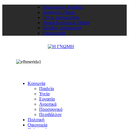
Δημοσιεύση Αγγελίας
Αναγγελία Γάμου
Γίνετε συνδρομητής
Αγορά Συνδρομής Online
Είσοδος συνδρομητή
Επικοινωνία
Κοινωνία
Παιδεία
Υγεία
Εργασία
Αγροτικά
Προσφυγικό
Περιβάλλον
Πολιτική
Οικονομία