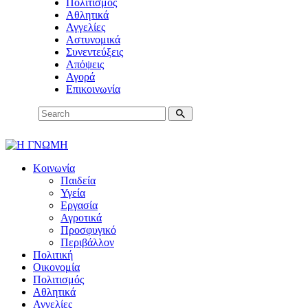
Πολιτισμός
Αθλητικά
Αγγελίες
Αστυνομικά
Συνεντεύξεις
Απόψεις
Αγορά
Επικοινωνία
Κοινωνία
Παιδεία
Υγεία
Εργασία
Αγροτικά
Προσφυγικό
Περιβάλλον
Πολιτική
Οικονομία
Πολιτισμός
Αθλητικά
Αγγελίες