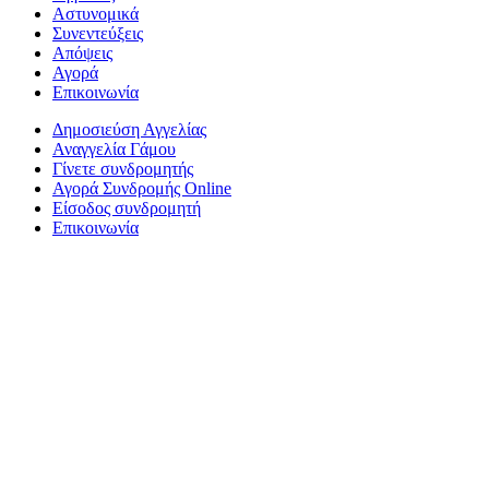
Αστυνομικά
Συνεντεύξεις
Απόψεις
Αγορά
Επικοινωνία
Δημοσιεύση Αγγελίας
Αναγγελία Γάμου
Γίνετε συνδρομητής
Αγορά Συνδρομής Online
Είσοδος συνδρομητή
Επικοινωνία