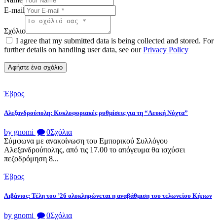
E-mail
Σχόλιο
I agree that my submitted data is being collected and stored. For
further details on handling user data, see our
Privacy Policy
Έβρος
Αλεξανδρούπολη: Κυκλοφοριακές ρυθμίσεις για τη “Λευκή Νύχτα”
by gnomi
0
Σχόλια
Σύμφωνα με ανακοίνωση του Εμπορικού Συλλόγου
Αλεξανδρούπολης, από τις 17.00 το απόγευμα θα ισχύσει
πεζοδρόμηση 8...
Έβρος
Λιβάνιος: Τέλη του ’26 ολοκληρώνεται η αναβάθμιση του τελωνείου Κήπων
by gnomi
0
Σχόλια