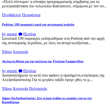
«Πολύ σύντομα» η σύναψη προγραμματικής σύμβασης για τη
μετεγκατάσταση του τελωνείου Καστανεών, σύμφωνα με τον υπ...
Περιβάλλον
Περιφέρεια
Ροδόπη: 199 πυρκαγιές κατά την αντιπυρική περίοδο
by gnomi
0
Σχόλια
Συνολικά 199 πυρκαγιές εκδηλώθηκαν στη Ροδόπη από την αρχή
της αντιπυρικής περιόδου, με όλες να αντιμετωπίζονται...
Έβρος
Κοινωνία
Ανείπωτη θλίψη για την απώλεια της Τζούλιας Γραμμενίδου
by gnomi
0
Σχόλια
Δυσαναπλήρωτο το κενό που αφήνει η αγαπημένη κτηνίατρος της
Αλεξανδρούπολης Για το μεγάλο ταξίδι έφυγε χθες το μ...
Έβρος
Κοινωνία
Πολιτισμός
Δήμος Αλεξανδρούπολης: Στο τελικό στάδιο οι εργασίες για το νέο
Κηποθέατρο