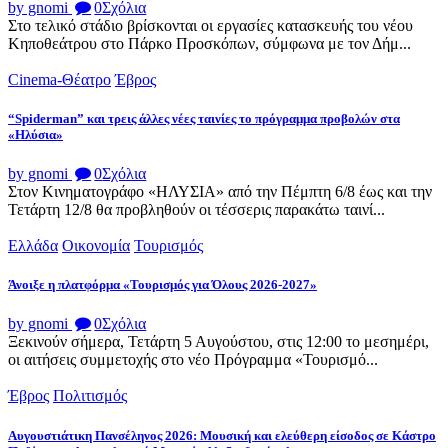
by gnomi
0
Σχόλια
Στο τελικό στάδιο βρίσκονται οι εργασίες κατασκευής του νέου
Κηποθεάτρου στο Πάρκο Προσκόπων, σύμφωνα με τον Δήμ...
Cinema-Θέατρο
Έβρος
“Spiderman” και τρεις άλλες νέες ταινίες το πρόγραμμα προβολών στα
«Ηλύσια»
by gnomi
0
Σχόλια
Στον Κινηματογράφο «ΗΛΥΣΙΑ» από την Πέμπτη 6/8 έως και την
Τετάρτη 12/8 θα προβληθούν οι τέσσερις παρακάτω ταινί...
Ελλάδα
Οικονομία
Τουρισμός
Άνοιξε η πλατφόρμα «Τουρισμός για Όλους 2026-2027»
by gnomi
0
Σχόλια
Ξεκινούν σήμερα, Τετάρτη 5 Αυγούστου, στις 12:00 το μεσημέρι,
οι αιτήσεις συμμετοχής στο νέο Πρόγραμμα «Τουρισμό...
Έβρος
Πολιτισμός
Αυγουστιάτικη Πανσέληνος 2026: Μουσική και ελεύθερη είσοδος σε Κάστρο