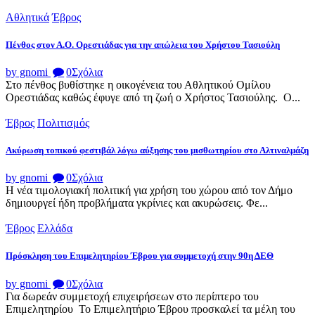
Αθλητικά
Έβρος
Πένθος στον Α.Ο. Ορεστιάδας για την απώλεια του Χρήστου Τασιούλη
by gnomi
0
Σχόλια
Στο πένθος βυθίστηκε η οικογένεια του Αθλητικού Ομίλου
Ορεστιάδας καθώς έφυγε από τη ζωή ο Χρήστος Τασιούλης. Ο...
Έβρος
Πολιτισμός
Ακύρωση τοπικού φεστιβάλ λόγω αύξησης του μισθωτηρίου στο Αλτιναλμάζη
by gnomi
0
Σχόλια
Η νέα τιμολογιακή πολιτική για χρήση του χώρου από τον Δήμο
δημιουργεί ήδη προβλήματα γκρίνιες και ακυρώσεις. Φε...
Έβρος
Ελλάδα
Πρόσκληση του Επιμελητηρίου Έβρου για συμμετοχή στην 90η ΔΕΘ
by gnomi
0
Σχόλια
Για δωρεάν συμμετοχή επιχειρήσεων στο περίπτερο του
Επιμελητηρίου Το Επιμελητήριο Έβρου προσκαλεί τα μέλη του