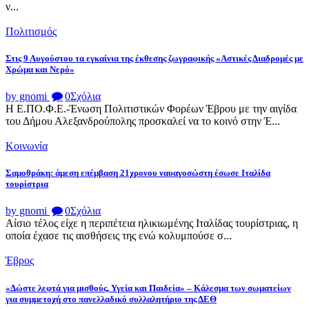
ν...
Πολιτισμός
Στις 9 Αυγούστου τα εγκαίνια της έκθεσης ζωγραφικής «Αστικές Διαδρομές με
Χρώμα και Νερό»
by gnomi
0
Σχόλια
Η Ε.ΠΟ.Φ.Ε.-Ένωση Πολιτιστικών Φορέων Έβρου με την αιγίδα
του Δήμου Αλεξανδρούπολης προσκαλεί να το κοινό στην Έ...
Κοινωνία
Σαμοθράκη: άμεση επέμβαση 21χρονου ναυαγοσώστη έσωσε Ιταλίδα
τουρίστρια
by gnomi
0
Σχόλια
Αίσιο τέλος είχε η περιπέτεια ηλικιωμένης Ιταλίδας τουρίστριας, η
οποία έχασε τις αισθήσεις της ενώ κολυμπούσε σ...
Έβρος
«Δώστε λεφτά για μισθούς, Υγεία και Παιδεία» – Κάλεσμα των σωματείων
για συμμετοχή στο πανελλαδικό συλλαλητήριο της ΔΕΘ