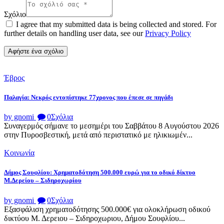
Σχόλιο
I agree that my submitted data is being collected and stored. For
further details on handling user data, see our
Privacy Policy
Έβρος
Παλαγία: Νεκρός εντοπίστηκε 77χρονος που έπεσε σε πηγάδι
by gnomi
0
Σχόλια
Συναγερμός σήμανε το μεσημέρι του Σαββάτου 8 Αυγούστου 2026
στην Πυροσβεστική, μετά από περιστατικό με ηλικιωμέν...
Κοινωνία
Δήμος Σουφλίου: Χρηματοδότηση 500.000 ευρώ για το οδικό δίκτυο
Μ.Δερείου – Σιδηροχωρίου
by gnomi
0
Σχόλια
Εξασφάλιση χρηματοδότησης 500.000€ για ολοκλήρωση οδικού
δικτύου Μ. Δερειου – Σιδηροχωριου, Δήμου Σουφλίου...