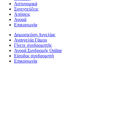
Αστυνομικά
Συνεντεύξεις
Απόψεις
Αγορά
Επικοινωνία
Δημοσιεύση Αγγελίας
Αναγγελία Γάμου
Γίνετε συνδρομητής
Αγορά Συνδρομής Online
Είσοδος συνδρομητή
Επικοινωνία