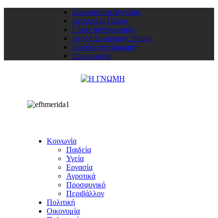
Δημοσιεύση Αγγελίας
Αναγγελία Γάμου
Γίνετε συνδρομητής
Αγορά Συνδρομής Online
Είσοδος συνδρομητή
Επικοινωνία
Κοινωνία
Παιδεία
Υγεία
Εργασία
Αγροτικά
Προσφυγικό
Περιβάλλον
Πολιτική
Οικονομία