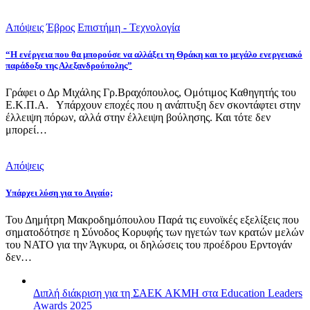
Απόψεις
Έβρος
Επιστήμη - Τεχνολογία
“Η ενέργεια που θα μπορούσε να αλλάξει τη Θράκη και το μεγάλο ενεργειακό
παράδοξο της Αλεξανδρούπολης”
Γράφει ο Δρ Μιχάλης Γρ.Βραχόπουλος, Ομότιμος Καθηγητής του
Ε.Κ.Π.Α. Υπάρχουν εποχές που η ανάπτυξη δεν σκοντάφτει στην
έλλειψη πόρων, αλλά στην έλλειψη βούλησης. Και τότε δεν
μπορεί…
Απόψεις
Υπάρχει λύση για το Αιγαίο;
Του Δημήτρη Μακροδημόπουλου Παρά τις ευνοϊκές εξελίξεις που
σηματοδότησε η Σύνοδος Κορυφής των ηγετών των κρατών μελών
του ΝΑΤΟ για την Άγκυρα, οι δηλώσεις του προέδρου Ερντογάν
δεν…
Διπλή διάκριση για τη ΣΑΕΚ ΑΚΜΗ στα Education Leaders
Awards 2025