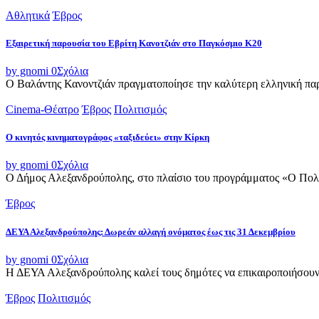
Αθλητικά
Έβρος
Εξαιρετική παρουσία του Εβρίτη Κανοτζιάν στο Παγκόσμιο Κ20
by gnomi
0
Σχόλια
Ο Βαλάντης Κανοντζιάν πραγματοποίησε την καλύτερη ελληνική παρο
Cinema-Θέατρο
Έβρος
Πολιτισμός
Ο κινητός κινηματογράφος «ταξιδεύει» στην Κίρκη
by gnomi
0
Σχόλια
Ο Δήμος Αλεξανδρούπολης, στο πλαίσιο του προγράμματος «Ο Πολιτι
Έβρος
ΔΕΥΑ Αλεξανδρούπολης: Δωρεάν αλλαγή ονόματος έως τις 31 Δεκεμβρίου
by gnomi
0
Σχόλια
Η ΔΕΥΑ Αλεξανδρούπολης καλεί τους δημότες να επικαιροποιήσουν τ
Έβρος
Πολιτισμός