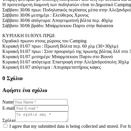
Η προτεινόμενη διαμονή των ποδηλατών είναι το Δημοτικό Camping
Σαββατο 30/06 πρωι: Ποδηλατικός περίπατος μέσα στην Αλεξανδρού
Σάββατο 30/06 μεσημέρι : Ελεύθερος Χρονος
Σάββατο 30/06 απόγευμα: Απογευματινή βόλτα περ. 40χλμ
Σάββατο 30/06 βράδυ: Μπάρμπεκιου Παρτυ στην θαλασσα
ΚΥΡΙΑΚΗ 01/ΙΟΥΛ ΠΡΩΙ:
Ομαδικό πρωινο στους χώρους του Camping
Κυριακή 01/07 πρωι : Πρωινή Βόλτα περ. 60 χλμ (30+30χλμ)
Κυριακή 01/07 πρωι : Στον προορισμό της πρωινης βόλτας δλδ στο 
Κυριακή 01/07 μεσημέρι: Μπαρμπεκιου Παρτυ στο Βουνό
Κυριακή 01/07 απόγευμα: Επιστροφή στην Αλεξανδρούπολη 30χλμ
Κυριακή 01/07 απόγευμα : Αποχαιρετιστήριος καφες
0 Σχόλιο
Αφήστε ένα σχόλιο
Name
E-mail
Σχόλιο
I agree that my submitted data is being collected and stored. For f