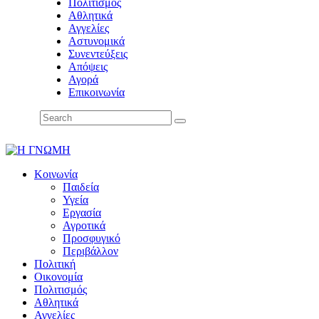
Πολιτισμός
Αθλητικά
Αγγελίες
Αστυνομικά
Συνεντεύξεις
Απόψεις
Αγορά
Επικοινωνία
Κοινωνία
Παιδεία
Υγεία
Εργασία
Αγροτικά
Προσφυγικό
Περιβάλλον
Πολιτική
Οικονομία
Πολιτισμός
Αθλητικά
Αγγελίες