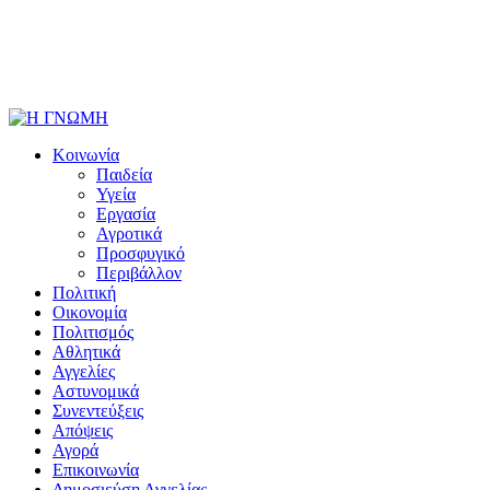
Κοινωνία
Παιδεία
Υγεία
Εργασία
Αγροτικά
Προσφυγικό
Περιβάλλον
Πολιτική
Οικονομία
Πολιτισμός
Αθλητικά
Αγγελίες
Αστυνομικά
Συνεντεύξεις
Απόψεις
Αγορά
Επικοινωνία
Δημοσιεύση Αγγελίας