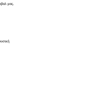
ιβαλ μας.
ουσική