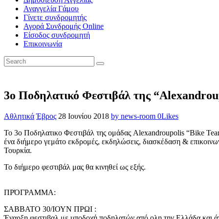
Αναγγελία Γάμου
Γίνετε συνδρομητής
Αγορά Συνδρομής Online
Είσοδος συνδρομητή
Επικοινωνία
3ο Ποδηλατικό Φεστιβάλ της “Alexandroup
Αθλητικά
Έβρος
28 Ιουνίου 2018
by news-room
0
Likes
Το 3ο Ποδηλατικο Φεστιβάλ της ομάδας Alexandroupolis “Bike Team
ένα διήμερο γεμάτο εκδρομές, εκδηλώσεις, διασκέδαση & επικοινων
Τουρκία.
Το διήμερο φεστιβάλ μας θα κινηθεί ως εξής.
ΠΡΌΓΡΑΜΜΑ:
ΣΑΒΒΑΤΟ 30/ΙΟΥΝ ΠΡΩΙ :
Έναρξη φεστιβαλ με υποδοχή ποδηλατών από ολη την Ελλάδα και άπ