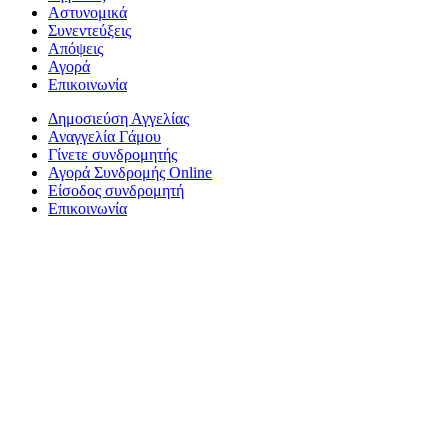
Αστυνομικά
Συνεντεύξεις
Απόψεις
Αγορά
Επικοινωνία
Δημοσιεύση Αγγελίας
Αναγγελία Γάμου
Γίνετε συνδρομητής
Αγορά Συνδρομής Online
Είσοδος συνδρομητή
Επικοινωνία