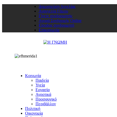
Δημοσιεύση Αγγελίας
Αναγγελία Γάμου
Γίνετε συνδρομητής
Αγορά Συνδρομής Online
Είσοδος συνδρομητή
Επικοινωνία
Κοινωνία
Παιδεία
Υγεία
Εργασία
Αγροτικά
Προσφυγικό
Περιβάλλον
Πολιτική
Οικονομία