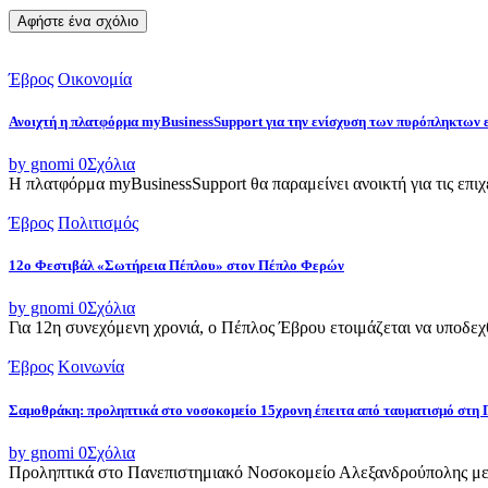
Έβρος
Οικονομία
Ανοιχτή η πλατφόρμα myBusinessSupport για την ενίσχυση των πυρόπληκτων
by gnomi
0
Σχόλια
Η πλατφόρμα myBusinessSupport θα παραμείνει ανοικτή για τις επιχει
Έβρος
Πολιτισμός
12ο Φεστιβάλ «Σωτήρεια Πέπλου» στον Πέπλο Φερών
by gnomi
0
Σχόλια
Για 12η συνεχόμενη χρονιά, ο Πέπλος Έβρου ετοιμάζεται να υποδεχθ
Έβρος
Κοινωνία
Σαμοθράκη: προληπτικά στο νοσοκομείο 15χρονη έπειτα από ταυματισμό στη 
by gnomi
0
Σχόλια
Προληπτικά στο Πανεπιστημιακό Νοσοκομείο Αλεξανδρούπολης μετ