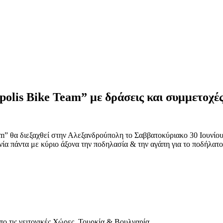
olis Bike Team” με δράσεις και συμμετοχέ
” θα διεξαχθεί στην Αλεξανδρούπολη το Σαββατοκύριακο 30 Ιουνίου –
ία πάντα με κύριο άξονα την ποδηλασία & την αγάπη για το ποδήλατο
ο τις γειτονικές Χώρες, Τουρκία & Βουλγαρία .