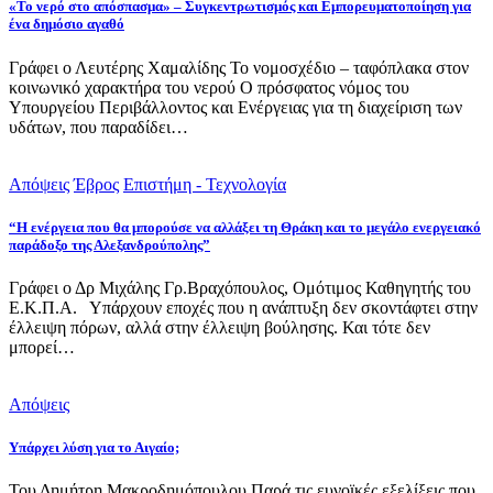
«Το νερό στο απόσπασμα» – Συγκεντρωτισμός και Εμπορευματοποίηση για
ένα δημόσιο αγαθό
Γράφει ο Λευτέρης Χαμαλίδης Το νομοσχέδιο – ταφόπλακα στον
κοινωνικό χαρακτήρα του νερού Ο πρόσφατος νόμος του
Υπουργείου Περιβάλλοντος και Ενέργειας για τη διαχείριση των
υδάτων, που παραδίδει…
Απόψεις
Έβρος
Επιστήμη - Τεχνολογία
“Η ενέργεια που θα μπορούσε να αλλάξει τη Θράκη και το μεγάλο ενεργειακό
παράδοξο της Αλεξανδρούπολης”
Γράφει ο Δρ Μιχάλης Γρ.Βραχόπουλος, Ομότιμος Καθηγητής του
Ε.Κ.Π.Α. Υπάρχουν εποχές που η ανάπτυξη δεν σκοντάφτει στην
έλλειψη πόρων, αλλά στην έλλειψη βούλησης. Και τότε δεν
μπορεί…
Απόψεις
Υπάρχει λύση για το Αιγαίο;
Του Δημήτρη Μακροδημόπουλου Παρά τις ευνοϊκές εξελίξεις που