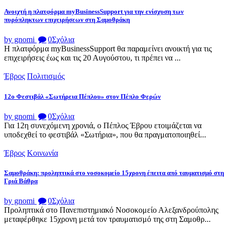
Ανοιχτή η πλατφόρμα myBusinessSupport για την ενίσχυση των
πυρόπληκτων επιχειρήσεων στη Σαμοθράκη
by gnomi
0
Σχόλια
Η πλατφόρμα myBusinessSupport θα παραμείνει ανοικτή για τις
επιχειρήσεις έως και τις 20 Αυγούστου, τι πρέπει να ...
Έβρος
Πολιτισμός
12ο Φεστιβάλ «Σωτήρεια Πέπλου» στον Πέπλο Φερών
by gnomi
0
Σχόλια
Για 12η συνεχόμενη χρονιά, ο Πέπλος Έβρου ετοιμάζεται να
υποδεχθεί το φεστιβάλ «Σωτήρια», που θα πραγματοποιηθεί...
Έβρος
Κοινωνία
Σαμοθράκη: προληπτικά στο νοσοκομείο 15χρονη έπειτα από ταυματισμό στη
Γριά Βάθρα
by gnomi
0
Σχόλια
Προληπτικά στο Πανεπιστημιακό Νοσοκομείο Αλεξανδρούπολης
μεταφέρθηκε 15χρονη μετά τον τραυματισμό της στη Σαμοθρ...