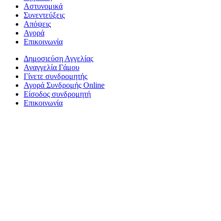
Αστυνομικά
Συνεντεύξεις
Απόψεις
Αγορά
Επικοινωνία
Δημοσιεύση Αγγελίας
Αναγγελία Γάμου
Γίνετε συνδρομητής
Αγορά Συνδρομής Online
Είσοδος συνδρομητή
Επικοινωνία