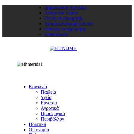
Δημοσιεύση Αγγελίας
Αναγγελία Γάμου
Γίνετε συνδρομητής
Αγορά Συνδρομής Online
Είσοδος συνδρομητή
Επικοινωνία
Κοινωνία
Παιδεία
Υγεία
Εργασία
Αγροτικά
Προσφυγικό
Περιβάλλον
Πολιτική
Οικονομία