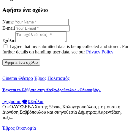
Αφήστε ένα σχόλιο
Name
E-mail
Σχόλιο
I agree that my submitted data is being collected and stored. For
further details on handling user data, see our
Privacy Policy
Cinema-Θέατρο
Έβρος
Πολιτισμός
Έρχεται το Σάββατο στην Αλεξανδρούπολη ο «Οδυσσεβάχ»
by gnomi
0
Σχόλια
Ο «ΟΔΥΣΣΕΒΑΧ» της Ξένιας Καλογεροπούλου, με μουσική
Διονύση Σαββόπουλου και σκηνοθεσία Δήμητρας Λαρεντζάκη,
ταξι...
Έβρος
Οικονομία