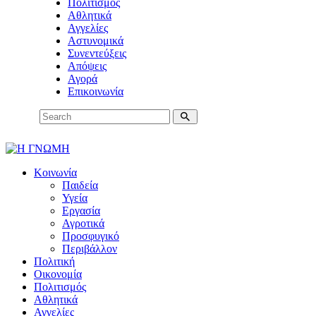
Πολιτισμός
Αθλητικά
Αγγελίες
Αστυνομικά
Συνεντεύξεις
Απόψεις
Αγορά
Επικοινωνία
Κοινωνία
Παιδεία
Υγεία
Εργασία
Αγροτικά
Προσφυγικό
Περιβάλλον
Πολιτική
Οικονομία
Πολιτισμός
Αθλητικά
Αγγελίες