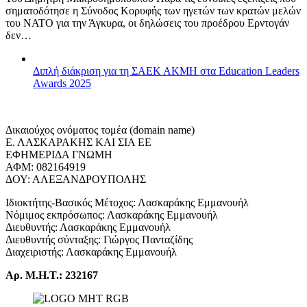
σηματοδότησε η Σύνοδος Κορυφής των ηγετών των κρατών μελών
του ΝΑΤΟ για την Άγκυρα, οι δηλώσεις του προέδρου Ερντογάν
δεν…
Διπλή διάκριση για τη ΣΑΕΚ ΑΚΜΗ στα Education Leaders
Awards 2025
Δικαιούχος ονόματος τομέα (domain name)
Ε. ΛΑΣΚΑΡΑΚΗΣ ΚΑΙ ΣΙΑ ΕΕ
ΕΦΗΜΕΡΙΔΑ ΓΝΩΜΗ
ΑΦΜ: 082164919
ΔΟΥ: ΑΛΕΞΑΝΔΡΟΥΠΟΛΗΣ
Ιδιοκτήτης-Βασικός Μέτοχος: Λασκαράκης Εμμανουήλ
Νόμιμος εκπρόσωπος: Λασκαράκης Εμμανουήλ
Διευθυντής: Λασκαράκης Εμμανουήλ
Διευθυντής σύνταξης: Γιώργος Πανταζίδης
Διαχειριστής: Λασκαράκης Εμμανουήλ
Αρ. Μ.Η.Τ.: 232167