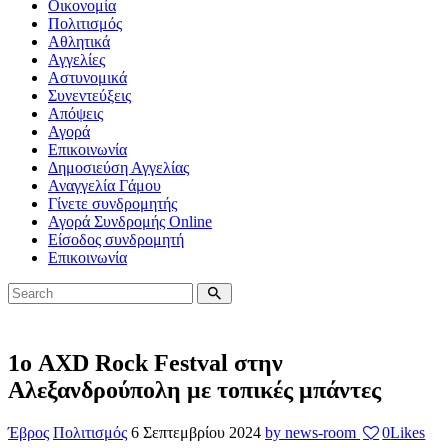
Οικονομία
Πολιτισμός
Αθλητικά
Αγγελίες
Αστυνομικά
Συνεντεύξεις
Απόψεις
Αγορά
Επικοινωνία
Δημοσιεύση Αγγελίας
Αναγγελία Γάμου
Γίνετε συνδρομητής
Αγορά Συνδρομής Online
Είσοδος συνδρομητή
Επικοινωνία
1ο AXD Rock Festval στην
Αλεξανδρούπολη με τοπικές μπάντες
Έβρος
Πολιτισμός
6 Σεπτεμβρίου 2024
by news-room
0
Likes