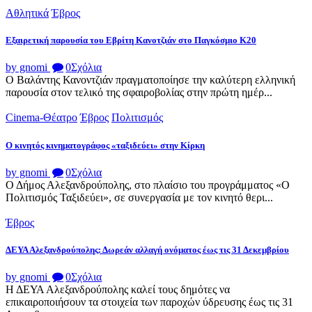
Αθλητικά
Έβρος
Εξαιρετική παρουσία του Εβρίτη Κανοτζιάν στο Παγκόσμιο Κ20
by gnomi
0
Σχόλια
Ο Βαλάντης Κανοντζιάν πραγματοποίησε την καλύτερη ελληνική
παρουσία στον τελικό της σφαιροβολίας στην πρώτη ημέρ...
Cinema-Θέατρο
Έβρος
Πολιτισμός
Ο κινητός κινηματογράφος «ταξιδεύει» στην Κίρκη
by gnomi
0
Σχόλια
Ο Δήμος Αλεξανδρούπολης, στο πλαίσιο του προγράμματος «Ο
Πολιτισμός Ταξιδεύει», σε συνεργασία με τον κινητό θερι...
Έβρος
ΔΕΥΑ Αλεξανδρούπολης: Δωρεάν αλλαγή ονόματος έως τις 31 Δεκεμβρίου
by gnomi
0
Σχόλια
Η ΔΕΥΑ Αλεξανδρούπολης καλεί τους δημότες να
επικαιροποιήσουν τα στοιχεία των παροχών ύδρευσης έως τις 31