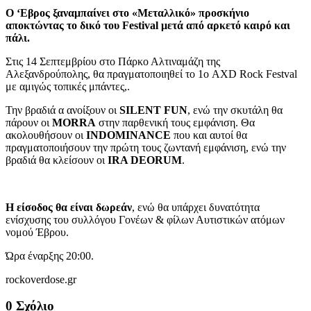
Ο ‘Εβρος ξαναμπαίνει στο «Μεταλλικό» προσκήνιο
αποκτώντας το δικό του Festival μετά από αρκετό καιρό και
πάλι.
Στις 14 Σεπτεμβρίου στο Πάρκο Αλτιναμάζη της
Αλεξανδρούπολης, θα πραγματοποιηθεί το 1ο AXD Rock Festval
με αμιγώς τοπικές μπάντες,.
Την βραδιά α ανοίξουν οι
SILENT FUN
, ενώ την σκυτάλη θα
πάρουν οι
MORRA
στην παρθενική τους εμφάνιση. Θα
ακολουθήσουν οι
INDOMINANCE
που και αυτοί θα
πραγματοποιήσουν την πρώτη τους ζωντανή εμφάνιση, ενώ την
βραδιά θα κλείσουν οι
IRA DEORUM
.
Η είσοδος θα είναι δωρεάν
, ενώ θα υπάρχει δυνατότητα
ενίσχυσης του συλλόγου Γονέων & φίλων Αυτιστικών ατόμων
νομού Έβρου.
Ώρα έναρξης 20:00.
rockoverdose.gr
0 Σχόλιο