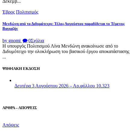
Δεκεμβ...
Έβρος
Πολιτισμός
Μενδώνη από το Διδυμότειχο: Τέλος Αυγούστου παραδίδεται το Τέμενος
Βαγιαζήτ
by gnomi
0
Σχόλια
Η υπουργός Πολιτισμού Λίνα Μενδώνη ανακοίνωσε από το
Διδυμότειχο την ολοκλήρωση του βασικού έργου αποκατάστασης
...
ΨΗΦΙΑΚΗ ΕΚΔΟΣΗ
Δευτέρα 3 Αυγούστου 2026 – Αρ.φύλλου 10.323
ΑΡΘΡΑ – ΑΠΟΨΕΙΣ
Απόψεις