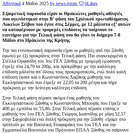
Αθλητικά
4 Μαΐου 2025
by news-room
0
Likes
Εξαιρετική παρουσία είχαν οι Θρακιώτες μαθητές-αθλητές
που αγωνίστηκαν στην Β’ φάση του Σχολικού πρωταθλήματος
Λυκείων Στίβου που έγινε στις Σέρρες, με 12 μάλιστα εξ’ αυτών
να καταφέρνουν με τρομερές επιδόσεις να παίρνουν το
εισιτήριο για την Τελική φάση που θα γίνει το διήμερο 7-8
Μάΐου στο Ηράκλειο της Κρήτης
Την πιο εντυπωσιακή παρουσία είχαν οι μαθητές από την Ξάνθη
(φωτο) με έξι προκρίσεις στην Τελική φάση. Πιο συγκεκριμένα η
Στέλλα Ορφανίδη του 3ου ΓΕΛ Ξάνθης με τρομερή εμφάνιση
έτρεξε στα 24,70 τα 200μ. και προκρίθηκε με την καλύτερη
επίδοση μάλιστα απ’ όλους τους προκριματικούς, ενώ πολύ καλή
επίδοση έκανε και ο Κωνσταντίνος Λαζάκης μαθητής του
Εκκλησιαστικού που έτρεξε σε 22,05 τα 200 μέτρα και πήρε
πρόκριση με την δεύτερη καλύτερη επίδοση.
Στην Τελική φάση πέρασε ακόμα ένας μαθητής του
Εκκλησιαστικού Ξάνθης ο Κωνσταντίνος Μπουγάς που έτρεξε τα
400 με εμπόδια σε 55,86. Στην Τελική φάση πέρασε επίσης ο
μαθητής του 1ου ΓΕΛ Ξάνθης, Γιώργος Ιωαννίδης με ρίψη 52,57
στην Σφυροβολία ενώ διπλή πρόκριση για την Ξάνθη είχαμε στο
τριπλούν με την Βασιλική Τσαφαράκη του 1ου ΓΕΛ και την
Εμμανουέλα Βουτσιλα του Πρότυπου ΕΠΑΛ Ξάνθης να παίρνουν