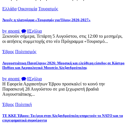
Ελλάδα
Οικονομία
Τουρισμός
Άνοιξε η πλατφόρμα «Τουρισμός για Όλους 2026-2027»
by gnomi
0
Σχόλια
Ξεκινούν σήμερα, Τετάρτη 5 Αυγούστου, στις 12:00 το μεσημέρι,
οι αιτήσεις συμμετοχής στο νέο Πρόγραμμα «Τουρισμό...
Έβρος
Πολιτισμός
Αυγουστιάτικη Πανσέληνος 2026: Μουσική και ελεύθερη είσοδος σε Κάστρο
Πυθίου και Αρχαιολογικό Μουσείο Αλεξανδρούπολης
by gnomi
0
Σχόλια
Η Εφορεία Αρχαιοτήτων Έβρου προσκαλεί το κοινό την
Παρασκευή 28 Αυγούστου σε μια ξεχωριστή βραδιά
Αυγουστιάτικης...
Έβρος
Πολιτική
ΤΕ ΚΚΕ Έβρου: Τα έργα στην Αλεξανδρούπολη υπηρετούν το ΝΑΤΟ και τα
επιχειρηματικά συμφέροντα