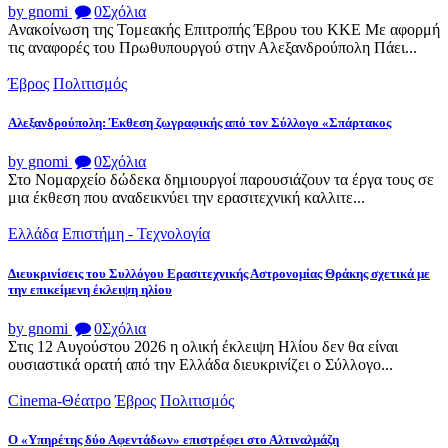
by gnomi
0
Σχόλια
Ανακοίνωση της Τομεακής Επιτροπής Έβρου του ΚΚΕ Με αφορμή
τις αναφορές του Πρωθυπουργού στην Αλεξανδρούπολη Πάει...
Έβρος
Πολιτισμός
Αλεξανδρούπολη: Έκθεση ζωγραφικής από τον Σύλλογο «Σπάρτακος
by gnomi
0
Σχόλια
Στο Νομαρχείο δώδεκα δημιουργοί παρουσιάζουν τα έργα τους σε
μια έκθεση που αναδεικνύει την ερασιτεχνική καλλιτε...
Ελλάδα
Επιστήμη - Τεχνολογία
Διευκρινίσεις του Συλλόγου Ερασιτεχνικής Αστρονομίας Θράκης σχετικά με
την επικείμενη έκλειψη ηλίου
by gnomi
0
Σχόλια
Στις 12 Αυγούστου 2026 η ολική έκλειψη Ηλίου δεν θα είναι
ουσιαστικά ορατή από την Ελλάδα διευκρινίζει ο Σύλλογο...
Cinema-Θέατρο
Έβρος
Πολιτισμός
Ο «Υπηρέτης δύο Αφεντάδων» επιστρέφει στο Αλτιναλμάζη