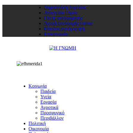
Δημοσιεύση Αγγελίας
Αναγγελία Γάμου
Γίνετε συνδρομητής
Αγορά Συνδρομής Online
Είσοδος συνδρομητή
Επικοινωνία
Κοινωνία
Παιδεία
Υγεία
Εργασία
Αγροτικά
Προσφυγικό
Περιβάλλον
Πολιτική
Οικονομία