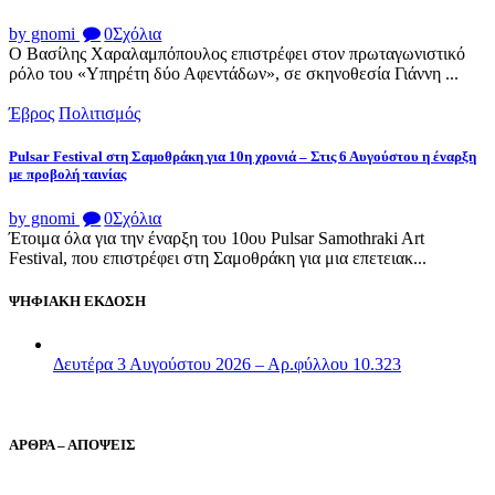
by gnomi
0
Σχόλια
Ο Βασίλης Χαραλαμπόπουλος επιστρέφει στον πρωταγωνιστικό
ρόλο του «Υπηρέτη δύο Αφεντάδων», σε σκηνοθεσία Γιάννη ...
Έβρος
Πολιτισμός
Pulsar Festival στη Σαμοθράκη για 10η χρονιά – Στις 6 Αυγούστου η έναρξη
με προβολή ταινίας
by gnomi
0
Σχόλια
Έτοιμα όλα για την έναρξη του 10ου Pulsar Samothraki Art
Festival, που επιστρέφει στη Σαμοθράκη για μια επετειακ...
ΨΗΦΙΑΚΗ ΕΚΔΟΣΗ
Δευτέρα 3 Αυγούστου 2026 – Αρ.φύλλου 10.323
ΑΡΘΡΑ – ΑΠΟΨΕΙΣ