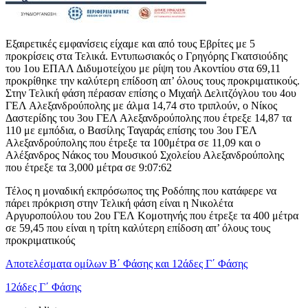
Εξαιρετικές εμφανίσεις είχαμε και από τους Εβρίτες με 5
προκρίσεις στα Τελικά. Εντυπωσιακός ο Γρηγόρης Γκατσιούδης
του 1ου ΕΠΑΛ Διδυμοτείχου με ρίψη του Ακοντίου στα 69,11
προκρίθηκε την καλύτερη επίδοση απ’ όλους τους προκριματικούς.
Στην Τελική φάση πέρασαν επίσης ο Μιχαήλ Δελιτζόγλου του 4ου
ΓΕΛ Αλεξανδρούπολης με άλμα 14,74 στο τριπλούν, ο Νίκος
Δαστερίδης του 3ου ΓΕΛ Αλεξανδρούπολης που έτρεξε 14,87 τα
110 με εμπόδια, ο Βασίλης Ταγαράς επίσης του 3ου ΓΕΛ
Αλεξανδρούπολης που έτρεξε τα 100μέτρα σε 11,09 και ο
Αλέξανδρος Νάκος του Μουσικού Σχολείου Αλεξανδρούπολης
που έτρεξε τα 3,000 μέτρα σε 9:07:62
Τέλος η μοναδική εκπρόσωπος της Ροδόπης που κατάφερε να
πάρει πρόκριση στην Τελική φάση είναι η Νικολέτα
Αργυροπούλου του 2ου ΓΕΛ Κομοτηνής που έτρεξε τα 400 μέτρα
σε 59,45 που είναι η τρίτη καλύτερη επίδοση απ’ όλους τους
προκριματικούς
Αποτελέσματα ομίλων Β΄ Φάσης και 12άδες Γ΄ Φάσης
12άδες Γ΄ Φάσης