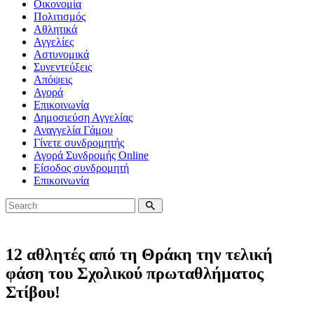
Οικονομία
Πολιτισμός
Αθλητικά
Αγγελίες
Αστυνομικά
Συνεντεύξεις
Απόψεις
Αγορά
Επικοινωνία
Δημοσιεύση Αγγελίας
Αναγγελία Γάμου
Γίνετε συνδρομητής
Αγορά Συνδρομής Online
Είσοδος συνδρομητή
Επικοινωνία
12 αθλητές από τη Θράκη την τελική
φάση του Σχολικού πρωταθλήματος
Στίβου!