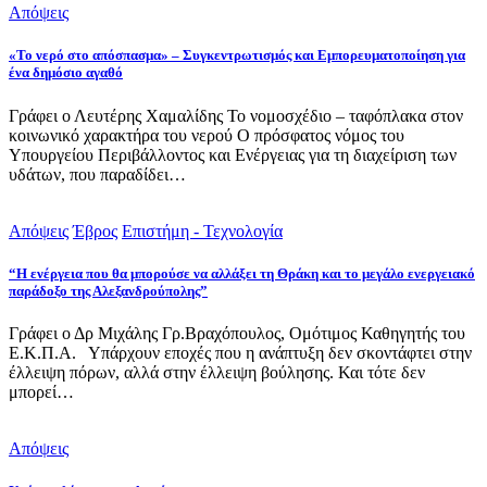
Απόψεις
«Το νερό στο απόσπασμα» – Συγκεντρωτισμός και Εμπορευματοποίηση για
ένα δημόσιο αγαθό
Γράφει ο Λευτέρης Χαμαλίδης Το νομοσχέδιο – ταφόπλακα στον
κοινωνικό χαρακτήρα του νερού Ο πρόσφατος νόμος του
Υπουργείου Περιβάλλοντος και Ενέργειας για τη διαχείριση των
υδάτων, που παραδίδει…
Απόψεις
Έβρος
Επιστήμη - Τεχνολογία
“Η ενέργεια που θα μπορούσε να αλλάξει τη Θράκη και το μεγάλο ενεργειακό
παράδοξο της Αλεξανδρούπολης”
Γράφει ο Δρ Μιχάλης Γρ.Βραχόπουλος, Ομότιμος Καθηγητής του
Ε.Κ.Π.Α. Υπάρχουν εποχές που η ανάπτυξη δεν σκοντάφτει στην
έλλειψη πόρων, αλλά στην έλλειψη βούλησης. Και τότε δεν
μπορεί…
Απόψεις