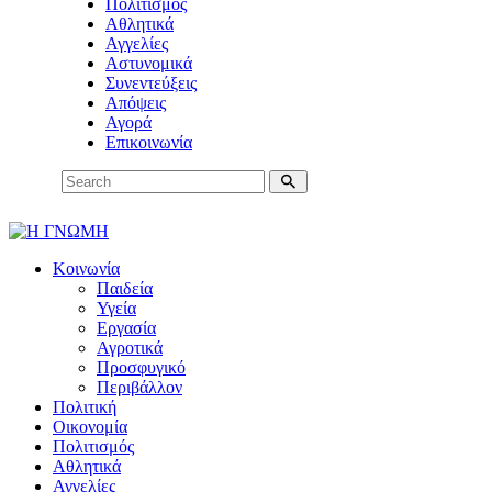
Πολιτισμός
Αθλητικά
Αγγελίες
Αστυνομικά
Συνεντεύξεις
Απόψεις
Αγορά
Επικοινωνία
Κοινωνία
Παιδεία
Υγεία
Εργασία
Αγροτικά
Προσφυγικό
Περιβάλλον
Πολιτική
Οικονομία
Πολιτισμός
Αθλητικά
Αγγελίες