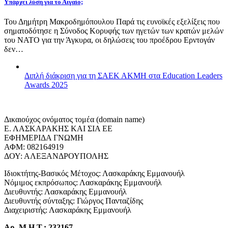
Υπάρχει λύση για το Αιγαίο;
Του Δημήτρη Μακροδημόπουλου Παρά τις ευνοϊκές εξελίξεις που
σηματοδότησε η Σύνοδος Κορυφής των ηγετών των κρατών μελών
του ΝΑΤΟ για την Άγκυρα, οι δηλώσεις του προέδρου Ερντογάν
δεν…
Διπλή διάκριση για τη ΣΑΕΚ ΑΚΜΗ στα Education Leaders
Awards 2025
Δικαιούχος ονόματος τομέα (domain name)
Ε. ΛΑΣΚΑΡΑΚΗΣ ΚΑΙ ΣΙΑ ΕΕ
ΕΦΗΜΕΡΙΔΑ ΓΝΩΜΗ
ΑΦΜ: 082164919
ΔΟΥ: ΑΛΕΞΑΝΔΡΟΥΠΟΛΗΣ
Ιδιοκτήτης-Βασικός Μέτοχος: Λασκαράκης Εμμανουήλ
Νόμιμος εκπρόσωπος: Λασκαράκης Εμμανουήλ
Διευθυντής: Λασκαράκης Εμμανουήλ
Διευθυντής σύνταξης: Γιώργος Πανταζίδης
Διαχειριστής: Λασκαράκης Εμμανουήλ
Αρ. Μ.Η.Τ.: 232167