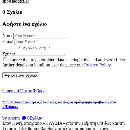
sportsaddict.gr
0 Σχόλιο
Αφήστε ένα σχόλιο
Name
E-mail
Σχόλιο
I agree that my submitted data is being collected and stored. For
further details on handling user data, see our
Privacy Policy
Cinema-Θέατρο
Έβρος
“Spiderman” και τρεις άλλες νέες ταινίες το πρόγραμμα προβολών στα
«Ηλύσια»
by gnomi
0
Σχόλια
Στον Κινηματογράφο «ΗΛΥΣΙΑ» από την Πέμπτη 6/8 έως και την
Τετάρτη 12/8 θα προβληθούν οι τέσσερις παρακάτω ταινί...