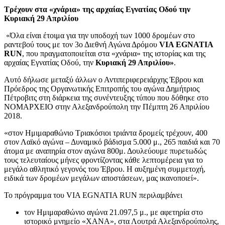
Τρέχουν στα «χνάρια» της αρχαίας Εγνατίας Οδού την
Κυριακή 29 Απριλίου
«Όλα είναι έτοιμα για την υποδοχή των 1000 δρομέων στο
ραντεβού τους με τον 3ο Διεθνή Αγώνα Δρόμου
VIA EGNATIA
RUN
, που πραγματοποιείται στα «χνάρια» της ιστορίας και της
αρχαίας Εγνατίας Οδού, την
Κυριακή 29 Απριλίου»
.
Αυτό δήλωσε μεταξύ άλλων ο Αντιπεριφερειάρχης Έβρου και
Πρόεδρος της Οργανωτικής Επιτροπής του αγώνα Δημήτριος
Πέτροβιτς στη διάρκεια της συνέντευξης τύπου που δόθηκε στο
ΝΟΜΑΡΧΕΙΟ στην Αλεξανδρούπολη την Πέμπτη 26 Απριλίου
2018.
«στον Ημιμαραθώνιο Τριακόσιοι τριάντα δρομείς τρέχουν, 400
στον Λαϊκό αγώνα – Δυναμικό βάδισμα 5.000 μ., 265 παιδιά και 70
άτομα με αναπηρία στον αγώνα 800μ. Δουλεύουμε πυρετωδώς
τους τελευταίους μήνες φροντίζοντας κάθε λεπτομέρεια για το
μεγάλο αθλητικό γεγονός του Έβρου. Η αυξημένη συμμετοχή,
ειδικά των δρομέων μεγάλων αποστάσεων, μας ικανοποιεί».
Το πρόγραμμα του VIA EGNATIA RUN περιλαμβάνει
τον Ημιμαραθώνιο αγώνα 21.097,5 μ., με αφετηρία στο
ιστορικό μνημείο «ΧΑΝΑ», στα Λουτρά Αλεξανδρούπολης,