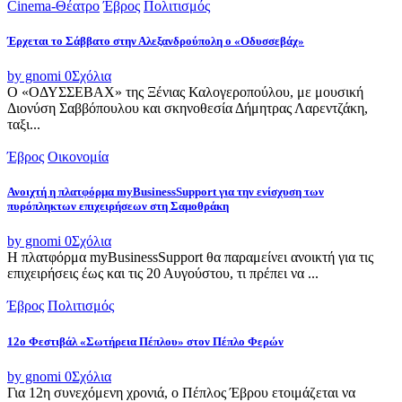
Cinema-Θέατρο
Έβρος
Πολιτισμός
Έρχεται το Σάββατο στην Αλεξανδρούπολη ο «Οδυσσεβάχ»
by gnomi
0
Σχόλια
Ο «ΟΔΥΣΣΕΒΑΧ» της Ξένιας Καλογεροπούλου, με μουσική
Διονύση Σαββόπουλου και σκηνοθεσία Δήμητρας Λαρεντζάκη,
ταξι...
Έβρος
Οικονομία
Ανοιχτή η πλατφόρμα myBusinessSupport για την ενίσχυση των
πυρόπληκτων επιχειρήσεων στη Σαμοθράκη
by gnomi
0
Σχόλια
Η πλατφόρμα myBusinessSupport θα παραμείνει ανοικτή για τις
επιχειρήσεις έως και τις 20 Αυγούστου, τι πρέπει να ...
Έβρος
Πολιτισμός
12ο Φεστιβάλ «Σωτήρεια Πέπλου» στον Πέπλο Φερών
by gnomi
0
Σχόλια
Για 12η συνεχόμενη χρονιά, ο Πέπλος Έβρου ετοιμάζεται να