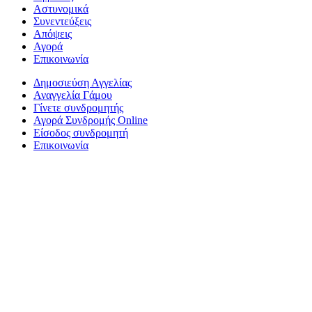
Αστυνομικά
Συνεντεύξεις
Απόψεις
Αγορά
Επικοινωνία
Δημοσιεύση Αγγελίας
Αναγγελία Γάμου
Γίνετε συνδρομητής
Αγορά Συνδρομής Online
Είσοδος συνδρομητή
Επικοινωνία