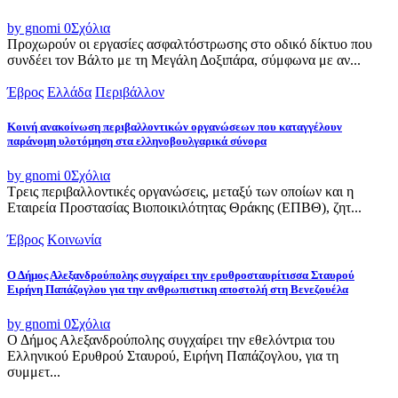
by gnomi
0
Σχόλια
Προχωρούν οι εργασίες ασφαλτόστρωσης στο οδικό δίκτυο που
συνδέει τον Βάλτο με τη Μεγάλη Δοξιπάρα, σύμφωνα με αν...
Έβρος
Ελλάδα
Περιβάλλον
Κοινή ανακοίνωση περιβαλλοντικών οργανώσεων που καταγγέλουν
παράνομη υλοτόμηση στα ελληνοβουλγαρικά σύνορα
by gnomi
0
Σχόλια
Τρεις περιβαλλοντικές οργανώσεις, μεταξύ των οποίων και η
Εταιρεία Προστασίας Βιοποικιλότητας Θράκης (ΕΠΒΘ), ζητ...
Έβρος
Κοινωνία
Ο Δήμος Αλεξανδρούπολης συγχαίρει την ερυθροσταυρίτισσα Σταυρού
Ειρήνη Παπάζογλου για την ανθρωπιστικη αποστολή στη Βενεζουέλα
by gnomi
0
Σχόλια
Ο Δήμος Αλεξανδρούπολης συγχαίρει την εθελόντρια του
Ελληνικού Ερυθρού Σταυρού, Ειρήνη Παπάζογλου, για τη
συμμετ...