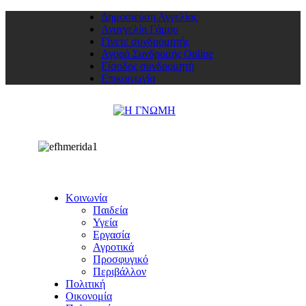
Δημοσιεύση Αγγελίας
Αναγγελία Γάμου
Γίνετε συνδρομητής
Αγορά Συνδρομής Online
Είσοδος συνδρομητή
Επικοινωνία
Κοινωνία
Παιδεία
Υγεία
Εργασία
Αγροτικά
Προσφυγικό
Περιβάλλον
Πολιτική
Οικονομία