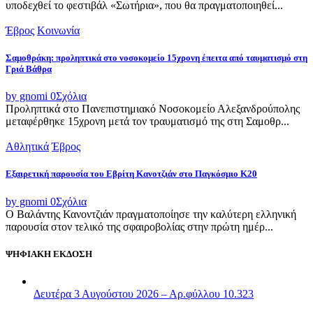
υποδεχθεί το φεστιβάλ «Σωτήρια», που θα πραγματοποιηθεί...
Έβρος
Κοινωνία
Σαμοθράκη: προληπτικά στο νοσοκομείο 15χρονη έπειτα από ταυματισμό στη
Γριά Βάθρα
by gnomi
0
Σχόλια
Προληπτικά στο Πανεπιστημιακό Νοσοκομείο Αλεξανδρούπολης
μεταφέρθηκε 15χρονη μετά τον τραυματισμό της στη Σαμοθρ...
Αθλητικά
Έβρος
Εξαιρετική παρουσία του Εβρίτη Κανοτζιάν στο Παγκόσμιο Κ20
by gnomi
0
Σχόλια
Ο Βαλάντης Κανοντζιάν πραγματοποίησε την καλύτερη ελληνική
παρουσία στον τελικό της σφαιροβολίας στην πρώτη ημέρ...
ΨΗΦΙΑΚΗ ΕΚΔΟΣΗ
Δευτέρα 3 Αυγούστου 2026 – Αρ.φύλλου 10.323