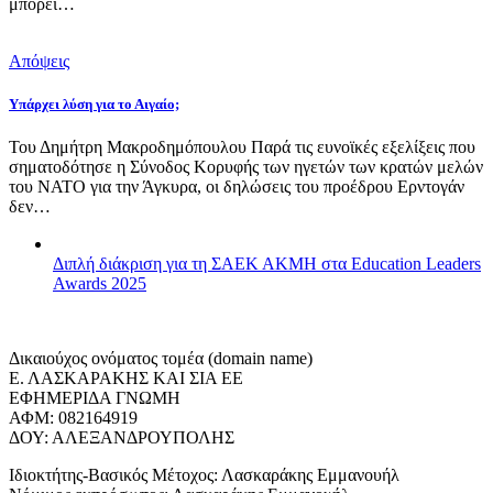
μπορεί…
Απόψεις
Υπάρχει λύση για το Αιγαίο;
Του Δημήτρη Μακροδημόπουλου Παρά τις ευνοϊκές εξελίξεις που
σηματοδότησε η Σύνοδος Κορυφής των ηγετών των κρατών μελών
του ΝΑΤΟ για την Άγκυρα, οι δηλώσεις του προέδρου Ερντογάν
δεν…
Διπλή διάκριση για τη ΣΑΕΚ ΑΚΜΗ στα Education Leaders
Awards 2025
Δικαιούχος ονόματος τομέα (domain name)
Ε. ΛΑΣΚΑΡΑΚΗΣ ΚΑΙ ΣΙΑ ΕΕ
ΕΦΗΜΕΡΙΔΑ ΓΝΩΜΗ
ΑΦΜ: 082164919
ΔΟΥ: ΑΛΕΞΑΝΔΡΟΥΠΟΛΗΣ
Ιδιοκτήτης-Βασικός Μέτοχος: Λασκαράκης Εμμανουήλ