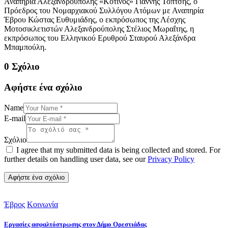
Αναπηρία Αλεξανδρούπολης «Κότινος» Γιάννης Τοπτσής, ο
Πρόεδρος του Νομαρχιακού Συλλόγου Ατόμων με Αναπηρία
Έβρου Κώστας Ευθυμιάδης, ο εκπρόσωπος της Λέσχης
Μοτοσικλετιστών Αλεξανδρούπολης Στέλιος Μωραΐτης, η
εκπρόσωπος του Ελληνικού Ερυθρού Σταυρού Αλεξάνδρα
Μπαμπούλη.
0 Σχόλιο
Αφήστε ένα σχόλιο
Name
E-mail
Σχόλιο
I agree that my submitted data is being collected and stored. For
further details on handling user data, see our
Privacy Policy
Έβρος
Κοινωνία
Εργασίες ασφαλτόστρωσης στον Δήμο Ορεστιάδας