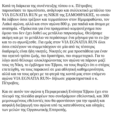
Κατά τη διάρκεια της συνέντευξης τύπου ο κ. Πέτροβιτς
παρουσίασε το πρωτότυπο, ανάγλυφο και συλλεκτικό μετάλλιο του
VIA EGNATIA RUN με τη ΝΙΚΗ της ΣΑΜΟΘΡΑΚΗΣ, το οποίο
θα λάβουν όσοι τρέξουν και τερματίσουν στον Ημιμαραθώνιο, τον
Λαϊκό αγώνα, αλλά και στον αγώνα 800 μ. για παιδιά και άτομα με
αναπηρία. «Πρόκειται για ένα πραγματικό κομψοτέχνημα που
όμοιο του δεν έχει δοθεί ως μετάλλιο παγκοσμίως. Θελήσαμε
ακόμη και με το μετάλλιο να περάσουμε ένα μήνυμα για το ευ ζην
και το ευ αγωνίζεσθε. Για εμάς στον VIA EGNATIA RUN όλοι
όσοι επιλέγουν να συμμετάσχουν σε μία από τις τέσσερις
διαδρομές είναι ήδη νικητές. Νικητές σε μια προσπάθεια για έναν
πιο υγιεινό τρόπο ζωής, πιο δραστήριο, πιο συμμετοχικό. Για το
λόγο αυτό θέλουμε ολοκληρώνοντας τον αγώνα να πάρουν μαζί
τους τη Νίκη, το έμβλημα του Έβρου, να τους θυμίζει ότι ο στόχος
επετεύχθη, να τους παρακινεί σε μια αθλητική καθημερινότητα,
αλλά και να τους φέρει με τα φτερά της κοντά μας στον επόμενο
αγώνα VIA EGNATIA RUN» δήλωσε χαρακτηριστικά ο κ.
Πέτροβιτς.
Και σε αυτόν τον αγώνα η Περιφερειακή Ενότητα Έβρου έχει στο
πλευρό της πλειάδα φορέων που συνδράμουν εθελοντικά, και 300
μεμονωμένους εθελοντές που θα φροντίσουν για την ομαλή και
ασφαλή διεξαγωγή του αγώνα υπό τις κατευθύνσεις και οδηγίες
των μελών της Οργανωτικής Επιτροπής.