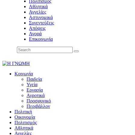
Πολιτισμός
Αθλητικά
Αγγελίες
Αστυνομικά
Συνεντεύξεις
Απόψεις
Αγορά
Επικοινωνία
Κοινωνία
Παιδεία
Υγεία
Εργασία
Αγροτικά
Προσφυγικό
Περιβάλλον
Πολιτική
Οικονομία
Πολιτισμός
Αθλητικά
Αγγελίες