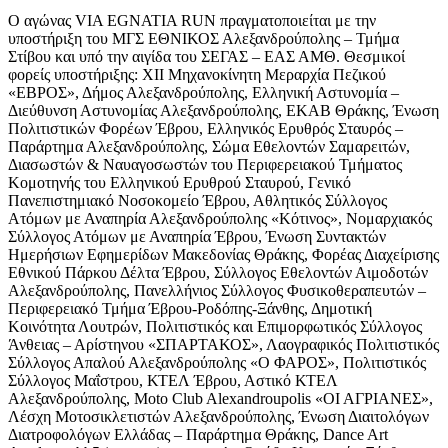
Ο αγώνας VIA EGNATIA RUN πραγματοποιείται με την
υποστήριξη του ΜΓΣ ΕΘΝΙΚΟΣ Αλεξανδρούπολης – Τμήμα
Στίβου και υπό την αιγίδα του ΣΕΓΑΣ – ΕΑΣ ΑΜΘ. Θεσμικοί
φορείς υποστήριξης: XII Μηχανοκίνητη Μεραρχία Πεζικού
«ΕΒΡΟΣ», Δήμος Αλεξανδρούπολης, Ελληνική Αστυνομία –
Διεύθυνση Αστυνομίας Αλεξανδρούπολης, ΕΚΑΒ Θράκης, Ένωση
Πολιτιστικών Φορέων Έβρου, Ελληνικός Ερυθρός Σταυρός –
Παράρτημα Αλεξανδρούπολης, Σώμα Εθελοντών Σαμαρειτών,
Διασωστών & Ναυαγοσωστών του Περιφερειακού Τμήματος
Κομοτηνής του Ελληνικού Ερυθρού Σταυρού, Γενικό
Πανεπιστημιακό Νοσοκομείο Έβρου, Αθλητικός Σύλλογος
Ατόμων με Αναπηρία Αλεξανδρούπολης «Κότινος», Νομαρχιακός
Σύλλογος Ατόμων με Αναπηρία Έβρου, Ένωση Συντακτών
Ημερήσιων Εφημερίδων Μακεδονίας Θράκης, Φορέας Διαχείρισης
Εθνικού Πάρκου Δέλτα Έβρου, Σύλλογος Εθελοντών Αιμοδοτών
Αλεξανδρούπολης, Πανελλήνιος Σύλλογος Φυσικοθεραπευτών –
Περιφερειακό Τμήμα Έβρου-Ροδόπης-Ξάνθης, Δημοτική
Κοινότητα Λουτρών, Πολιτιστικός και Επιμορφωτικός Σύλλογος
Άνθειας – Αρίστηνου «ΣΠΑΡΤΑΚΟΣ», Λαογραφικός Πολιτιστικός
Σύλλογος Απαλού Αλεξανδρούπολης «Ο ΦΑΡΟΣ», Πολιτιστικός
Σύλλογος Μαΐστρου, ΚΤΕΛ Έβρου, Αστικό ΚΤΕΛ
Αλεξανδρούπολης, Moto Club Alexandroupolis «ΟΙ ΑΓΡΙΑΝΕΣ»,
Λέσχη Μοτοσικλετιστών Αλεξανδρούπολης, Ένωση Διαιτολόγων
Διατροφολόγων Ελλάδας – Παράρτημα Θράκης, Dance Art