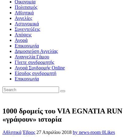
Οικονομία
Πολιτισμός
Αθλητικά
Αγγελίες
Αστυνομικά
Συνεντεύξεις
Απόψεις
Αγορά
Επικοινωνία
Δημοσιεύση Αγγελίας
Αναγγελία Γάμου
Γίνετε συνδρομητής
Αγορά Συνδρομής Online
Είσοδος συνδρομητή
Επικοινωνία
1000 δρομείς του VIA EGNATIA RUN
«γράφουν» ιστορία
Αθλητικά
Έβρος
27 Απριλίου 2018
by news-room
0
Likes