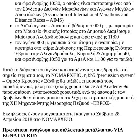
και ώρα έναρξης 10:30, ο οποίος είναι πιστοποιημένος από
τον Σύνδεσμο Διεθνών Μαραθωνίων και Αγώνων Μεγάλων
Αποστάσεων (Association of International Marathons and
Distance Races – AIMS)
το Λαϊκό αγώνα – Δυναμικό βάδισμα 5.000 μ., με αφετηρία
στο Μουσείο Φυσικής Ιστορίας στο Δημοτικό Διαμέρισμα
Μαΐστρου Αλεξανδρούπολης και ώρα έναρξης 11:00
τον αγώνα 800 μ. για παιδιά και άτομα με αναπηρία, με
αφετηρία στο κτίριο Διοίκησης της Περιφερειακής Ενότητα
Έβρου στην Αλεξανδρούπολη, Καραολή & Δημητρίου 40,
και ώρα έναρξης 10:50 για τα ΑμεΑ και 11:00 για τα παιδιά
Κατά τη διάρκεια του αγώνα και αναμένοντας τους δρομείς στο
σημείο τερματισμού, το ΝΟΜΑΡΧΕΙΟ, η bb5 ‘percussion system’
– Ομάδα Κρουστών Ξάνθης θα ταξιδέψει μουσικά τους
παριστάμενους, μέλη της σχολής χορού Dance Art Academy θα
παρουσιάσουν εντυπωσιακά χορευτικά, ενώ τις απονομές των
βραβείων θα ντύσουν μουσικά στελέχη της στρατιωτικής μουσικής
της XII Μηχανοκίνητης Μεραρχίας Πεζικού «ΕΒΡΟΣ».
Εκδηλώσεις έχουν προγραμματιστεί και για το Σάββατο 28
Απριλίου 2018 στο ΝΟΜΑΡΧΕΙΟ.
Πρωτότυπο, ανάγλυφο και συλλεκτικό μετάλλιο του
VIA
EGNATIA
RUN