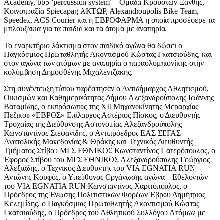
Academy, bb5 ‘percussion system’ – Ομάδα Κρουστών Ξάνθης,
Κοινοπραξία Spiecapag ΑΚΤΩΡ, Alexandroupolis Bike Team,
Speedex, ACS Courier και η ΕΒΡΟΦΑΡΜΑ η οποία προσέφερε τα
μπλουζάκια για τα παιδιά και τα άτομα με αναπηρία.
Το εναρκτήριο λάκτισμα στον παιδικό αγώνα θα δώσει ο
Παγκόσμιος Πρωταθλητής Ακοντισμού Κώστας Γκατσιούδης, και
στον αγώνα των ατόμων με αναπηρία ο παραολυμπιονίκης στην
κολύμβηση Δημοσθένης Μιχαλεντζάκης.
Στη συνέντευξη τύπου παρέστησαν ο Αντιδήμαρχος Αθλητισμού,
Οικισμών και Καθημερινότητας Δήμου Αλεξανδρούπολης Ιωάννης
Βαταμίδης, ο εκπρόσωπος της XII Μηχανοκίνητης Μεραρχίας
Πεζικού «ΕΒΡΟΣ» Επίλαρχος Αστέριος Πίσκος, ο Διευθυντής
Τροχαίας της Διεύθυνσης Αστυνομίας Αλεξανδρούπολης
Κωνσταντίνος Στεφανίδης, ο Αντιπρόεδρος ΕΑΣ ΣΕΓΑΣ
Ανατολικής Μακεδονίας & Θράκης και Τεχνικός Διευθυντής
Τμήματος Στίβου ΜΓΣ ΕΘΝΙΚΟΣ Κωνσταντίνος Πατερόπουλος, ο
Έφορος Στίβου του ΜΓΣ ΕΘΝΙΚΟΣ Αλεξανδρούπολης Γεώργιος
Αλεξιάδης, ο Τεχνικός Διευθυντής του VIA EGNATIA RUN
Αντώνης Κουφός, ο Υπεύθυνος Οργάνωσης αγώνα – Εθελοντών
του VIA EGNATIA RUN Κωνσταντίνος Χαριτόπουλος, ο
Πρόεδρος της Ένωσης Πολιτιστικών Φορέων Έβρου Δημήτριος
Κελεμίδης, ο Παγκόσμιος Πρωταθλητής Ακοντισμού Κώστας
Γκατσιούδης, ο Πρόεδρος του Αθλητικού Συλλόγου Ατόμων με