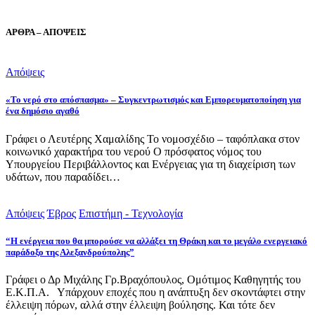
ΑΡΘΡΑ – ΑΠΟΨΕΙΣ
Απόψεις
«Το νερό στο απόσπασμα» – Συγκεντρωτισμός και Εμπορευματοποίηση για
ένα δημόσιο αγαθό
Γράφει ο Λευτέρης Χαμαλίδης Το νομοσχέδιο – ταφόπλακα στον
κοινωνικό χαρακτήρα του νερού Ο πρόσφατος νόμος του
Υπουργείου Περιβάλλοντος και Ενέργειας για τη διαχείριση των
υδάτων, που παραδίδει…
Απόψεις
Έβρος
Επιστήμη - Τεχνολογία
“Η ενέργεια που θα μπορούσε να αλλάξει τη Θράκη και το μεγάλο ενεργειακό
παράδοξο της Αλεξανδρούπολης”
Γράφει ο Δρ Μιχάλης Γρ.Βραχόπουλος, Ομότιμος Καθηγητής του
Ε.Κ.Π.Α. Υπάρχουν εποχές που η ανάπτυξη δεν σκοντάφτει στην
έλλειψη πόρων, αλλά στην έλλειψη βούλησης. Και τότε δεν