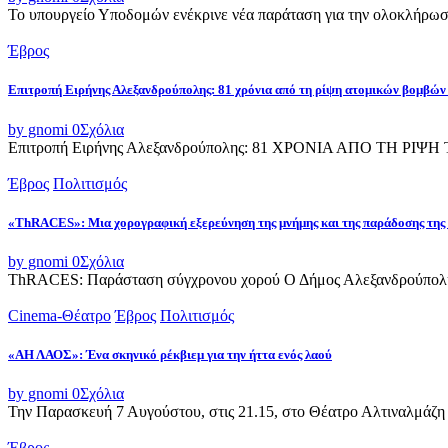
Το υπουργείο Υποδομών ενέκρινε νέα παράταση για την ολοκλήρωσ
Έβρος
Επιτροπή Ειρήνης Αλεξανδρούπολης: 81 χρόνια από τη ρίψη ατομικών βομβών
by gnomi
0
Σχόλια
Επιτροπή Ειρήνης Αλεξανδρούπολης: 81 ΧΡΟΝΙΑ ΑΠΟ ΤΗ Ρ
Έβρος
Πολιτισμός
«ThRACES»: Μια χορογραφική εξερεύνηση της μνήμης και της παράδοσης της
by gnomi
0
Σχόλια
ThRACES: Παράσταση σύγχρονου χορού Ο Δήμος Αλεξανδρούπολης 
Cinema-Θέατρο
Έβρος
Πολιτισμός
«ΑΗ ΛΑΟΣ»: Ένα σκηνικό ρέκβιεμ για την ήττα ενός λαού
by gnomi
0
Σχόλια
Την Παρασκευή 7 Αυγούστου, στις 21.15, στο Θέατρο Αλτιναλμάζη 
Έβρος