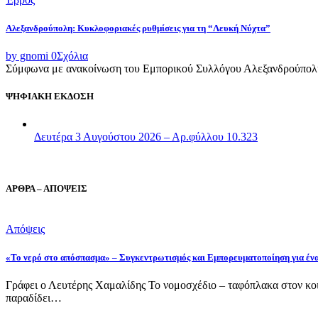
Αλεξανδρούπολη: Κυκλοφοριακές ρυθμίσεις για τη “Λευκή Νύχτα”
by gnomi
0
Σχόλια
Σύμφωνα με ανακοίνωση του Εμπορικού Συλλόγου Αλεξανδρούπολης,
ΨΗΦΙΑΚΗ ΕΚΔΟΣΗ
Δευτέρα 3 Αυγούστου 2026 – Αρ.φύλλου 10.323
ΑΡΘΡΑ – ΑΠΟΨΕΙΣ
Απόψεις
«Το νερό στο απόσπασμα» – Συγκεντρωτισμός και Εμπορευματοποίηση για έν
Γράφει ο Λευτέρης Χαμαλίδης Το νομοσχέδιο – ταφόπλακα στον κοι
παραδίδει…