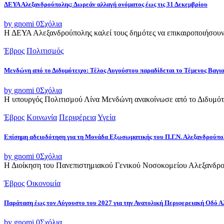
ΔΕΥΑ Αλεξανδρούπολης: Δωρεάν αλλαγή ονόματος έως τις 31 Δεκεμβρίου
by gnomi
0
Σχόλια
Η ΔΕΥΑ Αλεξανδρούπολης καλεί τους δημότες να επικαιροποιήσουν τ
Έβρος
Πολιτισμός
Μενδώνη από το Διδυμότειχο: Τέλος Αυγούστου παραδίδεται το Τέμενος Βαγι
by gnomi
0
Σχόλια
Η υπουργός Πολιτισμού Λίνα Μενδώνη ανακοίνωσε από το Διδυμότε
Έβρος
Κοινωνία
Περιφέρεια
Υγεία
Επίσημη αδειοδότηση για τη Μονάδα Εξωσωματικής του Π.Γ.Ν. Αλεξανδρούπο
by gnomi
0
Σχόλια
Η Διοίκηση του Πανεπιστημιακού Γενικού Νοσοκομείου Αλεξανδρού
Έβρος
Οικονομία
Παράταση έως τον Αύγουστο του 2027 για την Ανατολική Περιφερειακή Οδό 
by gnomi
0
Σχόλια