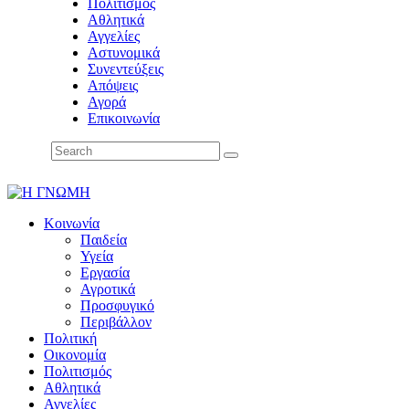
Πολιτισμός
Αθλητικά
Αγγελίες
Αστυνομικά
Συνεντεύξεις
Απόψεις
Αγορά
Επικοινωνία
Κοινωνία
Παιδεία
Υγεία
Εργασία
Αγροτικά
Προσφυγικό
Περιβάλλον
Πολιτική
Οικονομία
Πολιτισμός
Αθλητικά
Αγγελίες