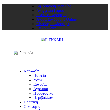
Δημοσιεύση Αγγελίας
Αναγγελία Γάμου
Γίνετε συνδρομητής
Αγορά Συνδρομής Online
Είσοδος συνδρομητή
Επικοινωνία
Κοινωνία
Παιδεία
Υγεία
Εργασία
Αγροτικά
Προσφυγικό
Περιβάλλον
Πολιτική
Οικονομία