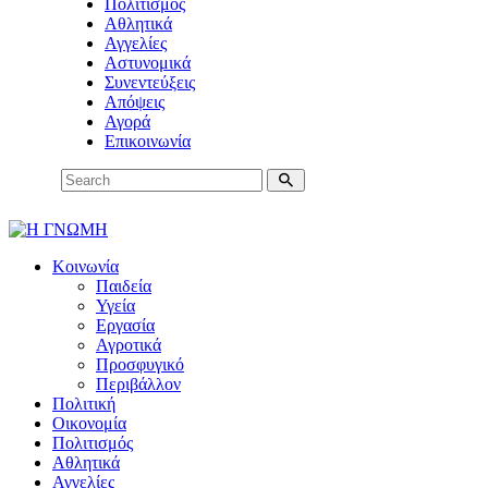
Πολιτισμός
Αθλητικά
Αγγελίες
Αστυνομικά
Συνεντεύξεις
Απόψεις
Αγορά
Επικοινωνία
Κοινωνία
Παιδεία
Υγεία
Εργασία
Αγροτικά
Προσφυγικό
Περιβάλλον
Πολιτική
Οικονομία
Πολιτισμός
Αθλητικά
Αγγελίες