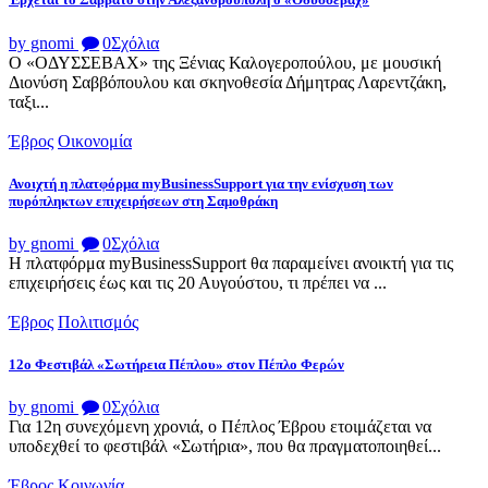
by gnomi
0
Σχόλια
Ο «ΟΔΥΣΣΕΒΑΧ» της Ξένιας Καλογεροπούλου, με μουσική
Διονύση Σαββόπουλου και σκηνοθεσία Δήμητρας Λαρεντζάκη,
ταξι...
Έβρος
Οικονομία
Ανοιχτή η πλατφόρμα myBusinessSupport για την ενίσχυση των
πυρόπληκτων επιχειρήσεων στη Σαμοθράκη
by gnomi
0
Σχόλια
Η πλατφόρμα myBusinessSupport θα παραμείνει ανοικτή για τις
επιχειρήσεις έως και τις 20 Αυγούστου, τι πρέπει να ...
Έβρος
Πολιτισμός
12ο Φεστιβάλ «Σωτήρεια Πέπλου» στον Πέπλο Φερών
by gnomi
0
Σχόλια
Για 12η συνεχόμενη χρονιά, ο Πέπλος Έβρου ετοιμάζεται να
υποδεχθεί το φεστιβάλ «Σωτήρια», που θα πραγματοποιηθεί...
Έβρος
Κοινωνία