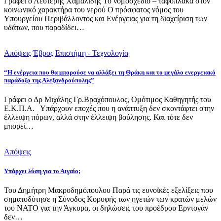
Γράφει ο Λευτέρης Χαμαλίδης Το νομοσχέδιο – ταφόπλακα στον
κοινωνικό χαρακτήρα του νερού Ο πρόσφατος νόμος του
Υπουργείου Περιβάλλοντος και Ενέργειας για τη διαχείριση των
υδάτων, που παραδίδει…
Απόψεις
Έβρος
Επιστήμη - Τεχνολογία
“Η ενέργεια που θα μπορούσε να αλλάξει τη Θράκη και το μεγάλο ενεργειακό
παράδοξο της Αλεξανδρούπολης”
Γράφει ο Δρ Μιχάλης Γρ.Βραχόπουλος, Ομότιμος Καθηγητής του
Ε.Κ.Π.Α. Υπάρχουν εποχές που η ανάπτυξη δεν σκοντάφτει στην
έλλειψη πόρων, αλλά στην έλλειψη βούλησης. Και τότε δεν
μπορεί…
Απόψεις
Υπάρχει λύση για το Αιγαίο;
Του Δημήτρη Μακροδημόπουλου Παρά τις ευνοϊκές εξελίξεις που
σηματοδότησε η Σύνοδος Κορυφής των ηγετών των κρατών μελών
του ΝΑΤΟ για την Άγκυρα, οι δηλώσεις του προέδρου Ερντογάν
δεν…