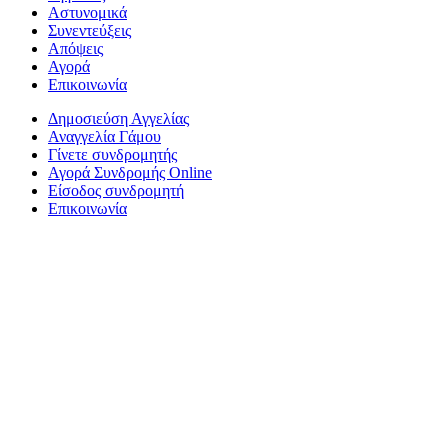
Αστυνομικά
Συνεντεύξεις
Απόψεις
Αγορά
Επικοινωνία
Δημοσιεύση Αγγελίας
Αναγγελία Γάμου
Γίνετε συνδρομητής
Αγορά Συνδρομής Online
Είσοδος συνδρομητή
Επικοινωνία