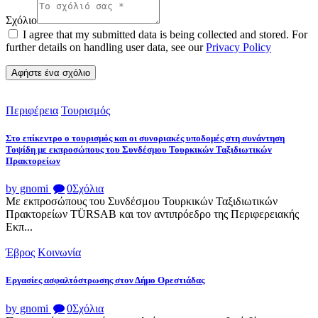
Σχόλιο
I agree that my submitted data is being collected and stored. For
further details on handling user data, see our
Privacy Policy
Περιφέρεια
Τουρισμός
Στο επίκεντρο ο τουρισμός και οι συνοριακές υποδομές στη συνάντηση
Τοψίδη με εκπροσώπους του Συνδέσμου Τουρκικών Ταξιδιωτικών
Πρακτορείων
by gnomi
0
Σχόλια
Με εκπροσώπους του Συνδέσμου Τουρκικών Ταξιδιωτικών
Πρακτορείων TÜRSAB και τον αντιπρόεδρο της Περιφερειακής
Εκπ...
Έβρος
Κοινωνία
Εργασίες ασφαλτόστρωσης στον Δήμο Ορεστιάδας
by gnomi
0
Σχόλια