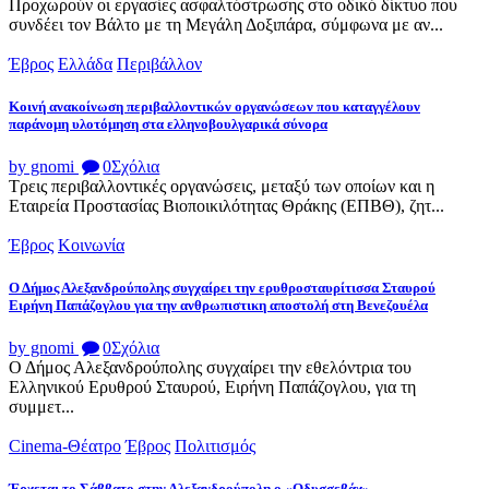
Προχωρούν οι εργασίες ασφαλτόστρωσης στο οδικό δίκτυο που
συνδέει τον Βάλτο με τη Μεγάλη Δοξιπάρα, σύμφωνα με αν...
Έβρος
Ελλάδα
Περιβάλλον
Κοινή ανακοίνωση περιβαλλοντικών οργανώσεων που καταγγέλουν
παράνομη υλοτόμηση στα ελληνοβουλγαρικά σύνορα
by gnomi
0
Σχόλια
Τρεις περιβαλλοντικές οργανώσεις, μεταξύ των οποίων και η
Εταιρεία Προστασίας Βιοποικιλότητας Θράκης (ΕΠΒΘ), ζητ...
Έβρος
Κοινωνία
Ο Δήμος Αλεξανδρούπολης συγχαίρει την ερυθροσταυρίτισσα Σταυρού
Ειρήνη Παπάζογλου για την ανθρωπιστικη αποστολή στη Βενεζουέλα
by gnomi
0
Σχόλια
Ο Δήμος Αλεξανδρούπολης συγχαίρει την εθελόντρια του
Ελληνικού Ερυθρού Σταυρού, Ειρήνη Παπάζογλου, για τη
συμμετ...
Cinema-Θέατρο
Έβρος
Πολιτισμός
Έρχεται το Σάββατο στην Αλεξανδρούπολη ο «Οδυσσεβάχ»