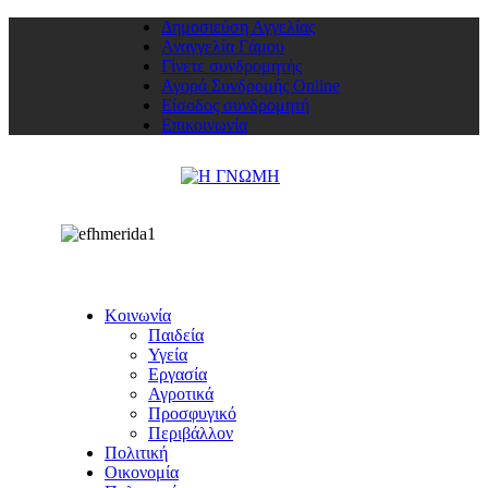
Δημοσιεύση Αγγελίας
Αναγγελία Γάμου
Γίνετε συνδρομητής
Αγορά Συνδρομής Online
Είσοδος συνδρομητή
Επικοινωνία
Κοινωνία
Παιδεία
Υγεία
Εργασία
Αγροτικά
Προσφυγικό
Περιβάλλον
Πολιτική
Οικονομία