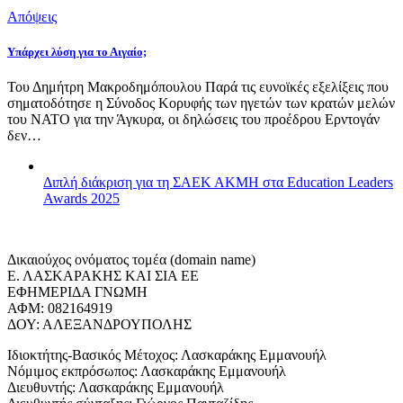
Απόψεις
Υπάρχει λύση για το Αιγαίο;
Του Δημήτρη Μακροδημόπουλου Παρά τις ευνοϊκές εξελίξεις που
σηματοδότησε η Σύνοδος Κορυφής των ηγετών των κρατών μελών
του ΝΑΤΟ για την Άγκυρα, οι δηλώσεις του προέδρου Ερντογάν
δεν…
Διπλή διάκριση για τη ΣΑΕΚ ΑΚΜΗ στα Education Leaders
Awards 2025
Δικαιούχος ονόματος τομέα (domain name)
Ε. ΛΑΣΚΑΡΑΚΗΣ ΚΑΙ ΣΙΑ ΕΕ
ΕΦΗΜΕΡΙΔΑ ΓΝΩΜΗ
ΑΦΜ: 082164919
ΔΟΥ: ΑΛΕΞΑΝΔΡΟΥΠΟΛΗΣ
Ιδιοκτήτης-Βασικός Μέτοχος: Λασκαράκης Εμμανουήλ
Νόμιμος εκπρόσωπος: Λασκαράκης Εμμανουήλ
Διευθυντής: Λασκαράκης Εμμανουήλ