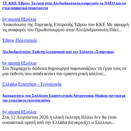
ΤΕ ΚΚΕ Έβρου: Τα έργα στην Αλεξανδρούπολη υπηρετούν το ΝΑΤΟ και τα
επιχειρηματικά συμφέροντα
by gnomi
0
Σχόλια
Ανακοίνωση της Τομεακής Επιτροπής Έβρου του ΚΚΕ Με αφορμή
τις αναφορές του Πρωθυπουργού στην Αλεξανδρούπολη Πάει...
Έβρος
Πολιτισμός
Αλεξανδρούπολη: Έκθεση ζωγραφικής από τον Σύλλογο «Σπάρτακος
by gnomi
0
Σχόλια
Στο Νομαρχείο δώδεκα δημιουργοί παρουσιάζουν τα έργα τους σε
μια έκθεση που αναδεικνύει την ερασιτεχνική καλλιτε...
Ελλάδα
Επιστήμη - Τεχνολογία
Διευκρινίσεις του Συλλόγου Ερασιτεχνικής Αστρονομίας Θράκης σχετικά με
την επικείμενη έκλειψη ηλίου
by gnomi
0
Σχόλια
Στις 12 Αυγούστου 2026 η ολική έκλειψη Ηλίου δεν θα είναι
ουσιαστικά ορατή από την Ελλάδα διευκρινίζει ο Σύλλογο...