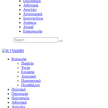
Πολιτισμός
Αθλητικά
Αγγελίες
Αστυνομικά
Συνεντεύξεις
Απόψεις
Αγορά
Επικοινωνία
Κοινωνία
Παιδεία
Υγεία
Εργασία
Αγροτικά
Προσφυγικό
Περιβάλλον
Πολιτική
Οικονομία
Πολιτισμός
Αθλητικά
Αγγελίες