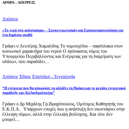
ΑΡΘΡΑ – ΑΠΟΨΕΙΣ
Απόψεις
«Το νερό στο απόσπασμα» – Συγκεντρωτισμός και Εμπορευματοποίηση για
ένα δημόσιο αγαθό
Γράφει ο Λευτέρης Χαμαλίδης Το νομοσχέδιο – ταφόπλακα στον
κοινωνικό χαρακτήρα του νερού Ο πρόσφατος νόμος του
Υπουργείου Περιβάλλοντος και Ενέργειας για τη διαχείριση των
υδάτων, που παραδίδει…
Απόψεις
Έβρος
Επιστήμη - Τεχνολογία
“Η ενέργεια που θα μπορούσε να αλλάξει τη Θράκη και το μεγάλο ενεργειακό
παράδοξο της Αλεξανδρούπολης”
Γράφει ο Δρ Μιχάλης Γρ.Βραχόπουλος, Ομότιμος Καθηγητής του
Ε.Κ.Π.Α. Υπάρχουν εποχές που η ανάπτυξη δεν σκοντάφτει στην
έλλειψη πόρων, αλλά στην έλλειψη βούλησης. Και τότε δεν
μπορεί…