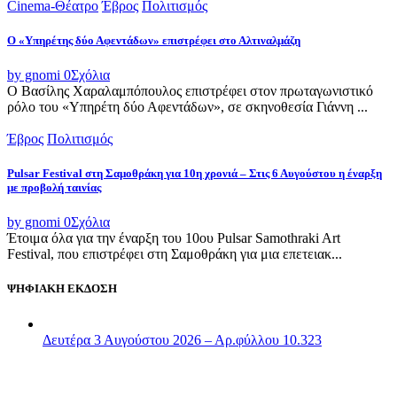
Cinema-Θέατρο
Έβρος
Πολιτισμός
Ο «Υπηρέτης δύο Αφεντάδων» επιστρέφει στο Αλτιναλμάζη
by gnomi
0
Σχόλια
Ο Βασίλης Χαραλαμπόπουλος επιστρέφει στον πρωταγωνιστικό
ρόλο του «Υπηρέτη δύο Αφεντάδων», σε σκηνοθεσία Γιάννη ...
Έβρος
Πολιτισμός
Pulsar Festival στη Σαμοθράκη για 10η χρονιά – Στις 6 Αυγούστου η έναρξη
με προβολή ταινίας
by gnomi
0
Σχόλια
Έτοιμα όλα για την έναρξη του 10ου Pulsar Samothraki Art
Festival, που επιστρέφει στη Σαμοθράκη για μια επετειακ...
ΨΗΦΙΑΚΗ ΕΚΔΟΣΗ
Δευτέρα 3 Αυγούστου 2026 – Αρ.φύλλου 10.323