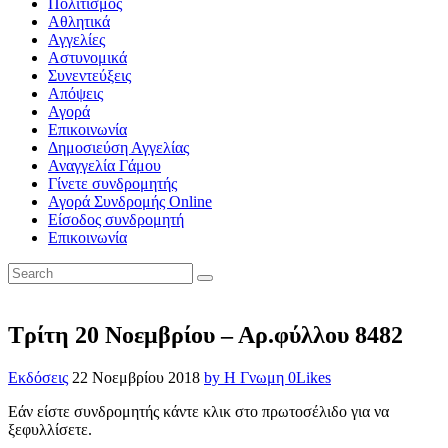
Πολιτισμός
Αθλητικά
Αγγελίες
Αστυνομικά
Συνεντεύξεις
Απόψεις
Αγορά
Επικοινωνία
Δημοσιεύση Αγγελίας
Αναγγελία Γάμου
Γίνετε συνδρομητής
Αγορά Συνδρομής Online
Είσοδος συνδρομητή
Επικοινωνία
Τρίτη 20 Νοεμβρίου – Αρ.φύλλου 8482
Εκδόσεις
22 Νοεμβρίου 2018
by Η Γνωμη
0
Likes
Εάν είστε συνδρομητής κάντε κλικ στο πρωτοσέλιδο για να
ξεφυλλίσετε.