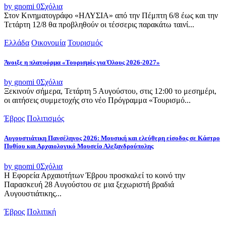
by gnomi
0
Σχόλια
Στον Κινηματογράφο «ΗΛΥΣΙΑ» από την Πέμπτη 6/8 έως και την
Τετάρτη 12/8 θα προβληθούν οι τέσσερις παρακάτω ταινί...
Ελλάδα
Οικονομία
Τουρισμός
Άνοιξε η πλατφόρμα «Τουρισμός για Όλους 2026-2027»
by gnomi
0
Σχόλια
Ξεκινούν σήμερα, Τετάρτη 5 Αυγούστου, στις 12:00 το μεσημέρι,
οι αιτήσεις συμμετοχής στο νέο Πρόγραμμα «Τουρισμό...
Έβρος
Πολιτισμός
Αυγουστιάτικη Πανσέληνος 2026: Μουσική και ελεύθερη είσοδος σε Κάστρο
Πυθίου και Αρχαιολογικό Μουσείο Αλεξανδρούπολης
by gnomi
0
Σχόλια
Η Εφορεία Αρχαιοτήτων Έβρου προσκαλεί το κοινό την
Παρασκευή 28 Αυγούστου σε μια ξεχωριστή βραδιά
Αυγουστιάτικης...
Έβρος
Πολιτική