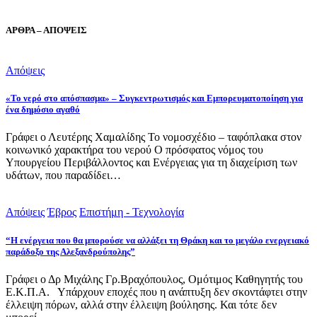
ΑΡΘΡΑ – ΑΠΟΨΕΙΣ
Απόψεις
«Το νερό στο απόσπασμα» – Συγκεντρωτισμός και Εμπορευματοποίηση για
ένα δημόσιο αγαθό
Γράφει ο Λευτέρης Χαμαλίδης Το νομοσχέδιο – ταφόπλακα στον
κοινωνικό χαρακτήρα του νερού Ο πρόσφατος νόμος του
Υπουργείου Περιβάλλοντος και Ενέργειας για τη διαχείριση των
υδάτων, που παραδίδει…
Απόψεις
Έβρος
Επιστήμη - Τεχνολογία
“Η ενέργεια που θα μπορούσε να αλλάξει τη Θράκη και το μεγάλο ενεργειακό
παράδοξο της Αλεξανδρούπολης”
Γράφει ο Δρ Μιχάλης Γρ.Βραχόπουλος, Ομότιμος Καθηγητής του
Ε.Κ.Π.Α. Υπάρχουν εποχές που η ανάπτυξη δεν σκοντάφτει στην
έλλειψη πόρων, αλλά στην έλλειψη βούλησης. Και τότε δεν