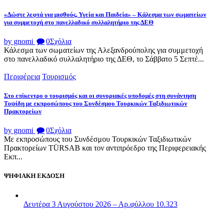
«Δώστε λεφτά για μισθούς, Υγεία και Παιδεία» – Κάλεσμα των σωματείων
για συμμετοχή στο πανελλαδικό συλλαλητήριο της ΔΕΘ
by gnomi
0
Σχόλια
Κάλεσμα των σωματείων της Αλεξανδρούπολης για συμμετοχή
στο πανελλαδικό συλλαλητήριο της ΔΕΘ, το Σάββατο 5 Σεπτέ...
Περιφέρεια
Τουρισμός
Στο επίκεντρο ο τουρισμός και οι συνοριακές υποδομές στη συνάντηση
Τοψίδη με εκπροσώπους του Συνδέσμου Τουρκικών Ταξιδιωτικών
Πρακτορείων
by gnomi
0
Σχόλια
Με εκπροσώπους του Συνδέσμου Τουρκικών Ταξιδιωτικών
Πρακτορείων TÜRSAB και τον αντιπρόεδρο της Περιφερειακής
Εκπ...
ΨΗΦΙΑΚΗ ΕΚΔΟΣΗ
Δευτέρα 3 Αυγούστου 2026 – Αρ.φύλλου 10.323