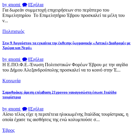
by gnomi
0
Σχόλια
Για δωρεάν συμμετοχή επιχειρήσεων στο περίπτερο του
Επιμελητηρίου Το Επιμελητήριο Έβρου προσκαλεί τα μέλη του
ν...
Πολιτισμός
Στις 9 Αυγούστου τα εγκαίνια της έκθεσης ζωγραφικής «Αστικές Διαδρομές με
Χρώμα και Νερό»
by gnomi
0
Σχόλια
Η Ε.ΠΟ.Φ.Ε.-Ένωση Πολιτιστικών Φορέων Έβρου με την αιγίδα
του Δήμου Αλεξανδρούπολης προσκαλεί να το κοινό στην Έ...
Κοινωνία
Σαμοθράκη: άμεση επέμβαση 21χρονου ναυαγοσώστη έσωσε Ιταλίδα
τουρίστρια
by gnomi
0
Σχόλια
Αίσιο τέλος είχε η περιπέτεια ηλικιωμένης Ιταλίδας τουρίστριας, η
οποία έχασε τις αισθήσεις της ενώ κολυμπούσε σ...
Έβρος