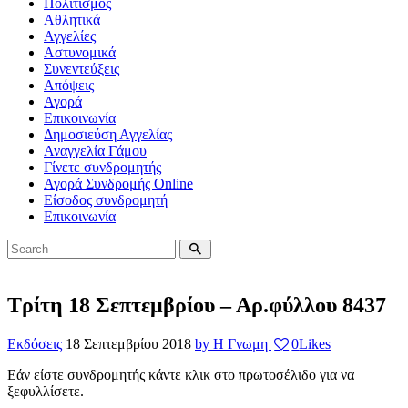
Πολιτισμός
Αθλητικά
Αγγελίες
Αστυνομικά
Συνεντεύξεις
Απόψεις
Αγορά
Επικοινωνία
Δημοσιεύση Αγγελίας
Αναγγελία Γάμου
Γίνετε συνδρομητής
Αγορά Συνδρομής Online
Είσοδος συνδρομητή
Επικοινωνία
Τρίτη 18 Σεπτεμβρίου – Αρ.φύλλου 8437
Εκδόσεις
18 Σεπτεμβρίου 2018
by Η Γνωμη
0
Likes
Εάν είστε συνδρομητής κάντε κλικ στο πρωτοσέλιδο για να
ξεφυλλίσετε.