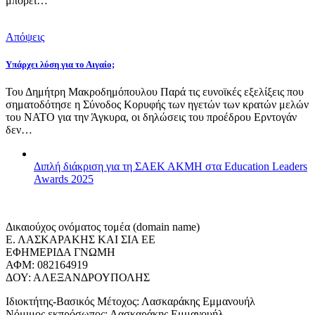
μπορεί…
Απόψεις
Υπάρχει λύση για το Αιγαίο;
Του Δημήτρη Μακροδημόπουλου Παρά τις ευνοϊκές εξελίξεις που
σηματοδότησε η Σύνοδος Κορυφής των ηγετών των κρατών μελών
του ΝΑΤΟ για την Άγκυρα, οι δηλώσεις του προέδρου Ερντογάν
δεν…
Διπλή διάκριση για τη ΣΑΕΚ ΑΚΜΗ στα Education Leaders
Awards 2025
Δικαιούχος ονόματος τομέα (domain name)
Ε. ΛΑΣΚΑΡΑΚΗΣ ΚΑΙ ΣΙΑ ΕΕ
ΕΦΗΜΕΡΙΔΑ ΓΝΩΜΗ
ΑΦΜ: 082164919
ΔΟΥ: ΑΛΕΞΑΝΔΡΟΥΠΟΛΗΣ
Ιδιοκτήτης-Βασικός Μέτοχος: Λασκαράκης Εμμανουήλ
Νόμιμος εκπρόσωπος: Λασκαράκης Εμμανουήλ