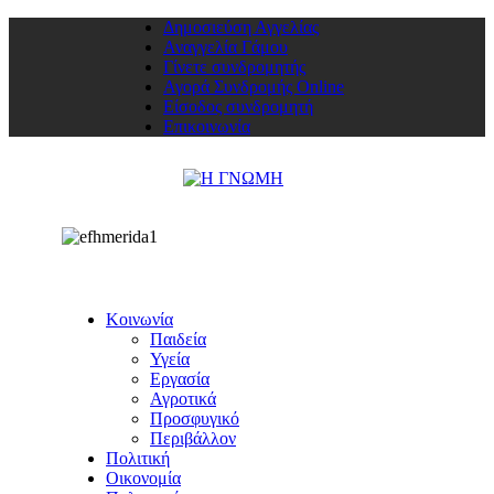
Δημοσιεύση Αγγελίας
Αναγγελία Γάμου
Γίνετε συνδρομητής
Αγορά Συνδρομής Online
Είσοδος συνδρομητή
Επικοινωνία
Κοινωνία
Παιδεία
Υγεία
Εργασία
Αγροτικά
Προσφυγικό
Περιβάλλον
Πολιτική
Οικονομία