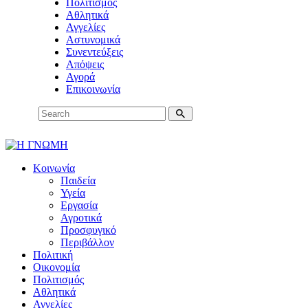
Πολιτισμός
Αθλητικά
Αγγελίες
Αστυνομικά
Συνεντεύξεις
Απόψεις
Αγορά
Επικοινωνία
Κοινωνία
Παιδεία
Υγεία
Εργασία
Αγροτικά
Προσφυγικό
Περιβάλλον
Πολιτική
Οικονομία
Πολιτισμός
Αθλητικά
Αγγελίες