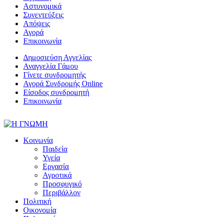
Αστυνομικά
Συνεντεύξεις
Απόψεις
Αγορά
Επικοινωνία
Δημοσιεύση Αγγελίας
Αναγγελία Γάμου
Γίνετε συνδρομητής
Αγορά Συνδρομής Online
Είσοδος συνδρομητή
Επικοινωνία
Κοινωνία
Παιδεία
Υγεία
Εργασία
Αγροτικά
Προσφυγικό
Περιβάλλον
Πολιτική
Οικονομία