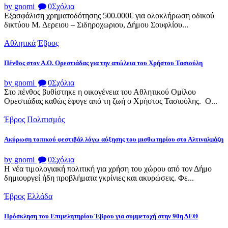
by gnomi
0
Σχόλια
Εξασφάλιση χρηματοδότησης 500.000€ για ολοκλήρωση οδικού
δικτύου Μ. Δερειου – Σιδηροχωριου, Δήμου Σουφλίου...
Αθλητικά
Έβρος
Πένθος στον Α.Ο. Ορεστιάδας για την απώλεια του Χρήστου Τασιούλη
by gnomi
0
Σχόλια
Στο πένθος βυθίστηκε η οικογένεια του Αθλητικού Ομίλου
Ορεστιάδας καθώς έφυγε από τη ζωή ο Χρήστος Τασιούλης. Ο...
Έβρος
Πολιτισμός
Ακύρωση τοπικού φεστιβάλ λόγω αύξησης του μισθωτηρίου στο Αλτιναλμάζη
by gnomi
0
Σχόλια
Η νέα τιμολογιακή πολιτική για χρήση του χώρου από τον Δήμο
δημιουργεί ήδη προβλήματα γκρίνιες και ακυρώσεις. Φε...
Έβρος
Ελλάδα
Πρόσκληση του Επιμελητηρίου Έβρου για συμμετοχή στην 90η ΔΕΘ