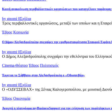
Κοινή ανακοίνωση περιβαλλοντικών οργανώσεων που καταγγέλουν παράνομη 
by gnomi
0
Σχόλια
Τρεις περιβαλλοντικές οργανώσεις, μεταξύ των οποίων και η Εταιρ
Έβρος
Κοινωνία
Ο Δήμος Αλεξανδρούπολης συγχαίρει την ερυθροσταυρίτισσα Σταυρού Ειρήνη 
by gnomi
0
Σχόλια
Ο Δήμος Αλεξανδρούπολης συγχαίρει την εθελόντρια του Ελληνικού
Cinema-Θέατρο
Έβρος
Πολιτισμός
Έρχεται το Σάββατο στην Αλεξανδρούπολη ο «Οδυσσεβάχ»
by gnomi
0
Σχόλια
Ο «ΟΔΥΣΣΕΒΑΧ» της Ξένιας Καλογεροπούλου, με μουσική Διονύση 
Έβρος
Οικονομία
Ανοιχτή η πλατφόρμα myBusinessSupport για την ενίσχυση των πυρόπληκτων