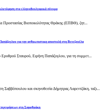
υλοτόμηση στα ελληνοβουλγαρικά σύνορα
εία Προστασίας Βιοποικιλότητας Θράκης (ΕΠΒΘ), ζητ...
Παπάζογλου για την ανθρωπιστικη αποστολή στη Βενεζουέλα
 Ερυθρού Σταυρού, Ειρήνη Παπάζογλου, για τη συμμετ...
Σαββόπουλου και σκηνοθεσία Δήμητρας Λαρεντζάκη, ταξι...
 επιχειρήσεων στη Σαμοθράκη