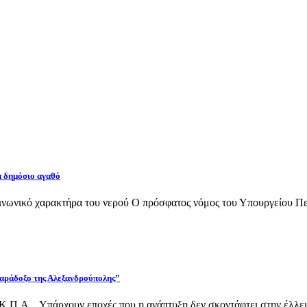
α δημόσιο αγαθό
νωνικό χαρακτήρα του νερού Ο πρόσφατος νόμος του Υπουργείου Περι
 παράδοξο της Αλεξανδρούπολης”
Κ.Π.Α. Υπάρχουν εποχές που η ανάπτυξη δεν σκοντάφτει στην έλλει