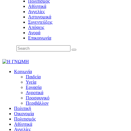
Πολιτισμός
Αθλητικά
Αγγελίες
Αστυνομικά
Συνεντεύξεις
Απόψεις
Αγορά
Επικοινωνία
Κοινωνία
Παιδεία
Υγεία
Εργασία
Αγροτικά
Προσφυγικό
Περιβάλλον
Πολιτική
Οικονομία
Πολιτισμός
Αθλητικά
Αγγελίες