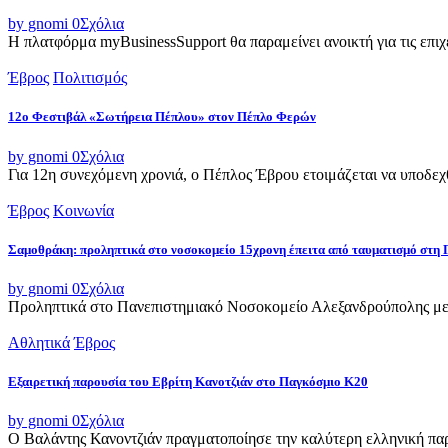
by gnomi
0
Σχόλια
Η πλατφόρμα myBusinessSupport θα παραμείνει ανοικτή για τις επιχει
Έβρος
Πολιτισμός
12ο Φεστιβάλ «Σωτήρεια Πέπλου» στον Πέπλο Φερών
by gnomi
0
Σχόλια
Για 12η συνεχόμενη χρονιά, ο Πέπλος Έβρου ετοιμάζεται να υποδεχθ
Έβρος
Κοινωνία
Σαμοθράκη: προληπτικά στο νοσοκομείο 15χρονη έπειτα από ταυματισμό στη 
by gnomi
0
Σχόλια
Προληπτικά στο Πανεπιστημιακό Νοσοκομείο Αλεξανδρούπολης μετ
Αθλητικά
Έβρος
Εξαιρετική παρουσία του Εβρίτη Κανοτζιάν στο Παγκόσμιο Κ20
by gnomi
0
Σχόλια
Ο Βαλάντης Κανοντζιάν πραγματοποίησε την καλύτερη ελληνική παρο