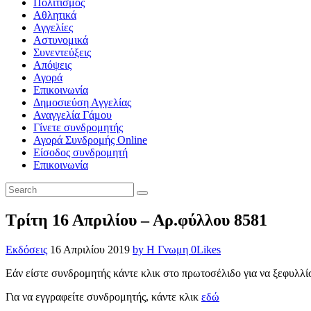
Πολιτισμός
Αθλητικά
Αγγελίες
Αστυνομικά
Συνεντεύξεις
Απόψεις
Αγορά
Επικοινωνία
Δημοσιεύση Αγγελίας
Αναγγελία Γάμου
Γίνετε συνδρομητής
Αγορά Συνδρομής Online
Είσοδος συνδρομητή
Επικοινωνία
Τρίτη 16 Απριλίου – Αρ.φύλλου 8581
Εκδόσεις
16 Απριλίου 2019
by Η Γνωμη
0
Likes
Εάν είστε συνδρομητής κάντε κλικ στο πρωτοσέλιδο για να ξεφυλλί
Για να εγγραφείτε συνδρομητής, κάντε κλικ
εδώ