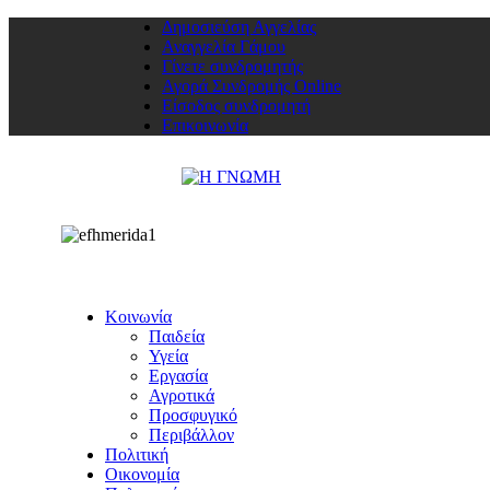
Δημοσιεύση Αγγελίας
Αναγγελία Γάμου
Γίνετε συνδρομητής
Αγορά Συνδρομής Online
Είσοδος συνδρομητή
Επικοινωνία
Κοινωνία
Παιδεία
Υγεία
Εργασία
Αγροτικά
Προσφυγικό
Περιβάλλον
Πολιτική
Οικονομία