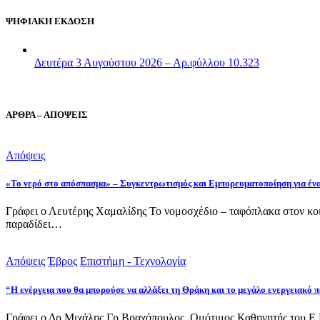
ΨΗΦΙΑΚΗ ΕΚΔΟΣΗ
Δευτέρα 3 Αυγούστου 2026 – Αρ.φύλλου 10.323
ΑΡΘΡΑ – ΑΠΟΨΕΙΣ
Απόψεις
«Το νερό στο απόσπασμα» – Συγκεντρωτισμός και Εμπορευματοποίηση για έν
Γράφει ο Λευτέρης Χαμαλίδης Το νομοσχέδιο – ταφόπλακα στον κοι
παραδίδει…
Απόψεις
Έβρος
Επιστήμη - Τεχνολογία
“Η ενέργεια που θα μπορούσε να αλλάξει τη Θράκη και το μεγάλο ενεργειακό
Γράφει ο Δρ Μιχάλης Γρ.Βραχόπουλος, Ομότιμος Καθηγητής του Ε.