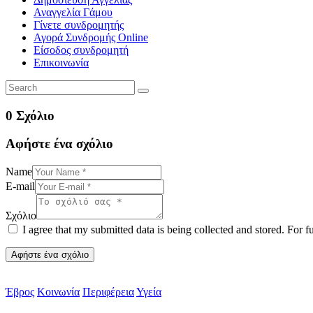
Αναγγελία Γάμου
Γίνετε συνδρομητής
Αγορά Συνδρομής Online
Είσοδος συνδρομητή
Επικοινωνία
0 Σχόλιο
Αφήστε ένα σχόλιο
Name
E-mail
Σχόλιο
I agree that my submitted data is being collected and stored. For f
Έβρος
Κοινωνία
Περιφέρεια
Υγεία