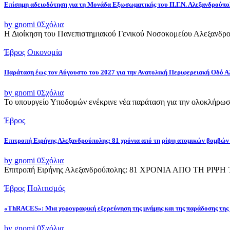
Επίσημη αδειοδότηση για τη Μονάδα Εξωσωματικής του Π.Γ.Ν. Αλεξανδρούπο
by gnomi
0
Σχόλια
Η Διοίκηση του Πανεπιστημιακού Γενικού Νοσοκομείου Αλεξανδρού
Έβρος
Οικονομία
Παράταση έως τον Αύγουστο του 2027 για την Ανατολική Περιφερειακή Οδό 
by gnomi
0
Σχόλια
Το υπουργείο Υποδομών ενέκρινε νέα παράταση για την ολοκλήρωσ
Έβρος
Επιτροπή Ειρήνης Αλεξανδρούπολης: 81 χρόνια από τη ρίψη ατομικών βομβών
by gnomi
0
Σχόλια
Επιτροπή Ειρήνης Αλεξανδρούπολης: 81 ΧΡΟΝΙΑ ΑΠΟ ΤΗ Ρ
Έβρος
Πολιτισμός
«ThRACES»: Μια χορογραφική εξερεύνηση της μνήμης και της παράδοσης της
by gnomi
0
Σχόλια