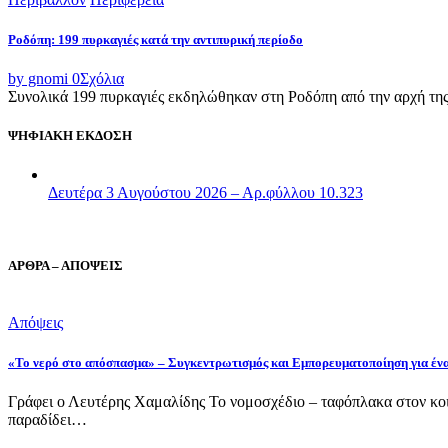
Ροδόπη: 199 πυρκαγιές κατά την αντιπυρική περίοδο
by gnomi
0
Σχόλια
Συνολικά 199 πυρκαγιές εκδηλώθηκαν στη Ροδόπη από την αρχή της α
ΨΗΦΙΑΚΗ ΕΚΔΟΣΗ
Δευτέρα 3 Αυγούστου 2026 – Αρ.φύλλου 10.323
ΑΡΘΡΑ – ΑΠΟΨΕΙΣ
Απόψεις
«Το νερό στο απόσπασμα» – Συγκεντρωτισμός και Εμπορευματοποίηση για έν
Γράφει ο Λευτέρης Χαμαλίδης Το νομοσχέδιο – ταφόπλακα στον κοι
παραδίδει…