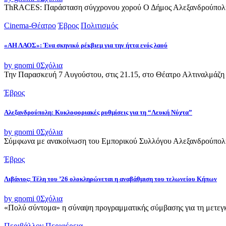
ThRACES: Παράσταση σύγχρονου χορού Ο Δήμος Αλεξανδρούπολης 
Cinema-Θέατρο
Έβρος
Πολιτισμός
«ΑΗ ΛΑΟΣ»: Ένα σκηνικό ρέκβιεμ για την ήττα ενός λαού
by gnomi
0
Σχόλια
Την Παρασκευή 7 Αυγούστου, στις 21.15, στο Θέατρο Αλτιναλμάζη 
Έβρος
Αλεξανδρούπολη: Κυκλοφοριακές ρυθμίσεις για τη “Λευκή Νύχτα”
by gnomi
0
Σχόλια
Σύμφωνα με ανακοίνωση του Εμπορικού Συλλόγου Αλεξανδρούπολης,
Έβρος
Λιβάνιος: Τέλη του ’26 ολοκληρώνεται η αναβάθμιση του τελωνείου Κήπων
by gnomi
0
Σχόλια
«Πολύ σύντομα» η σύναψη προγραμματικής σύμβασης για τη μετεγκ
Περιβάλλον
Περιφέρεια