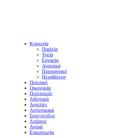
Κοινωνία
Παιδεία
Υγεία
Εργασία
Αγροτικά
Προσφυγικό
Περιβάλλον
Πολιτική
Οικονομία
Πολιτισμός
Αθλητικά
Αγγελίες
Αστυνομικά
Συνεντεύξεις
Απόψεις
Αγορά
Επικοινωνία