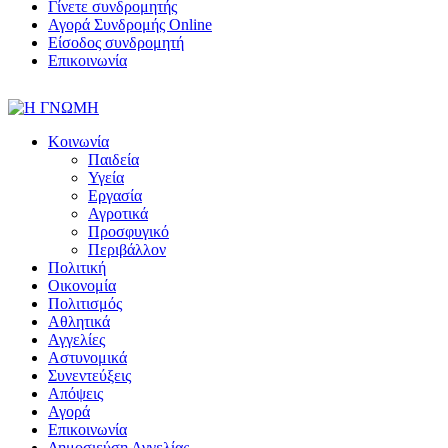
Γίνετε συνδρομητής
Αγορά Συνδρομής Online
Είσοδος συνδρομητή
Επικοινωνία
Κοινωνία
Παιδεία
Υγεία
Εργασία
Αγροτικά
Προσφυγικό
Περιβάλλον
Πολιτική
Οικονομία
Πολιτισμός
Αθλητικά
Αγγελίες
Αστυνομικά
Συνεντεύξεις
Απόψεις
Αγορά
Επικοινωνία
Δημοσιεύση Αγγελίας