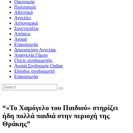
Οικονομία
Πολιτισμός
Αθλητικά
Αγγελίες
Αστυνομικά
Συνεντεύξεις
Απόψεις
Αγορά
Επικοινωνία
Δημοσιεύση Αγγελίας
Αναγγελία Γάμου
Γίνετε συνδρομητής
Αγορά Συνδρομής Online
Είσοδος συνδρομητή
Επικοινωνία
“«Το Χαμόγελο του Παιδιού» στηρίζει
ήδη πολλά παιδιά στην περιοχή της
Θράκης”