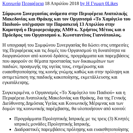
Κοινωνία
Περιφέρεια
18 Απριλίου 2018
by Η Γνωμη
0
Likes
Σύμφωνο Συνεργασίας ανάμεσα στην Περιφέρεια Ανατολικής
Μακεδονίας και Θράκης και τον Οργανισμό «Το Χαμόγελο του
Παιδιού» υπέγραψαν την Παρασκευή 13 Απριλίου στην
Κομοτηνή ο Περιφερειάρχης ΑΜΘ κ. Χρήστος Μέτιος και ο
Πρόεδρος του Οργανισμού κ. Κωνσταντίνος Γιαννόπουλος.
Η υπογραφή του Συμφώνου Συνεργασίας θα δώσει στις υπηρεσίες
της Περιφέρειας και τις δομές του Οργανισμού τη δυνατότητα να
διοργανώσουν από κοινού δράσεις, προγράμματα και παρεμβάσεις
που αφορούν σε θέματα προστασίας των δικαιωμάτων των
παιδιών, προαγωγής της υγείας τους, ενημέρωσης και
ευαισθητοποίησης της κοινής γνώμης καθώς και στην πρόληψη και
αντιμετώπιση της παιδικής κακοποίησης, εκμετάλλευσης και
εγκατάλειψης.
Συγκεκριμένα, ο Οργανισμός «Το Χαμόγελο του Παιδιού» και η
Περιφέρεια Ανατολικής Μακεδονίας και Θράκης, δια της Γενικής
Διεύθυνσης Δημόσιας Υγείας και Κοινωνικής Μέριμνας και των
δομών της κοινωνικής παρέμβασης, θα υλοποιήσουν από κοινού:
Προγράμματα Προληπτικής Ιατρικής με τις τρεις (3) Κινητές
ιατρικές μονάδες Προληπτικής Ιατρικής.
Διαδραστικές παρεμβάσεις πρόληψης και ευαισθητοποίησης