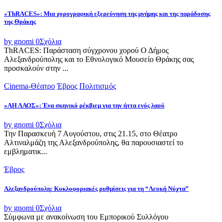
«ThRACES»: Μια χορογραφική εξερεύνηση της μνήμης και της παράδοσης
της Θράκης
by gnomi
0
Σχόλια
ThRACES: Παράσταση σύγχρονου χορού Ο Δήμος
Αλεξανδρούπολης και το Εθνολογικό Μουσείο Θράκης σας
προσκαλούν στην ...
Cinema-Θέατρο
Έβρος
Πολιτισμός
«ΑΗ ΛΑΟΣ»: Ένα σκηνικό ρέκβιεμ για την ήττα ενός λαού
by gnomi
0
Σχόλια
Την Παρασκευή 7 Αυγούστου, στις 21.15, στο Θέατρο
Αλτιναλμάζη της Αλεξανδρούπολης, θα παρουσιαστεί το
εμβληματικ...
Έβρος
Αλεξανδρούπολη: Κυκλοφοριακές ρυθμίσεις για τη “Λευκή Νύχτα”
by gnomi
0
Σχόλια
Σύμφωνα με ανακοίνωση του Εμπορικού Συλλόγου