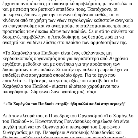
έρχονται αντιμέτωπες με οικονομικά προβλήματα, με ανασφάλεια
και με πτώση του βιοτικού επιπέδου τους. Ταυτόχρονα, οι
μειωμένες δαπάνες για την κοινωνική πρόνοια καθώς και οι
κίνδυνοι από τη χρήση των νέων τεχνολογιών καθιστούν αναγκαίο
να επαγρυπνούμε και να αναζητούμε αποτελεσματικούς τρόπους
προστασίας των δικαιωμάτων των παιδιών. Σε αυτό το σύνθετο και
δυσμενές περιβάλλον, η Αυτοδιοίκηση, ως θεσμός, πρέπει να
αναζητά και να δίνει λύσεις στο πλαίσιο των αρμοδιοτήτων της.
«Το Χαμόγελο του Παιδιού» είναι ένας εθελοντικός μη
κερδοσκοπικός οργανισμός που για περισσότερα από 20 χρόνια
εργάζεται μεθοδικά και με συνέπεια για την προάσπιση των
δικαιωμάτων των παιδιών. Σε αυτήν την πολυετή πορεία έχει να
επιδείξει ένα πραγματικά σπουδαίο έργο. Για το έργο που
επιτελείτε κ. Πρόεδρε, και για τις αξίες που πρεσβεύει «Το
Χαμόγελο του Παιδιού» είμαστε ιδιαίτερα χαρούμενοι που
υπογράφουμε Σύμφωνο Συνεργασίας μαζί σας».
“«Το Χαμόγελο του Παιδιού» στηρίζει ήδη πολλά παιδιά στην περιοχή”
Από τον πλευρά του, ο Πρόεδρος του Οργανισμού «Το Χαμόγελο
του Παιδιού» κ. Κωνσταντίνος Γιαννόπουλος σημείωσε ότι είναι
μεγάλη τιμή για τον Οργανισμό η υπογραφή του Συμφώνου
Συνεργασίας με την Περιφέρεια Ανατολικής Μακεδονίας και
Θράκης, καθώς επιδιώκει τεκμηριωμένες και αποτελεσματικές