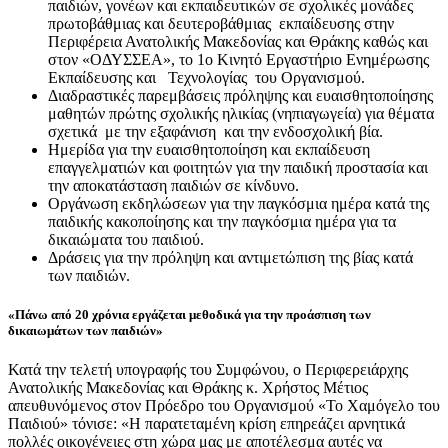
παιδιών, γονέων και εκπαιδευτικών σε σχολικές μονάδες
πρωτοβάθμιας και δευτεροβάθμιας εκπαίδευσης στην
Περιφέρεια Ανατολικής Μακεδονίας και Θράκης καθώς και
στον «ΟΔΥΣΣΕΑ», το 1ο Κινητό Εργαστήριο Ενημέρωσης
Εκπαίδευσης και Τεχνολογίας του Οργανισμού.
Διαδραστικές παρεμβάσεις πρόληψης και ευαισθητοποίησης
μαθητών πρώτης σχολικής ηλικίας (νηπιαγωγεία) για θέματα
σχετικά με την εξαφάνιση και την ενδοσχολική βία.
Ημερίδα για την ευαισθητοποίηση και εκπαίδευση
επαγγελματιών και φοιτητών για την παιδική προστασία και
την αποκατάσταση παιδιών σε κίνδυνο.
Οργάνωση εκδηλώσεων για την παγκόσμια ημέρα κατά της
παιδικής κακοποίησης και την παγκόσμια ημέρα για τα
δικαιώματα του παιδιού.
Δράσεις για την πρόληψη και αντιμετώπιση της βίας κατά
των παιδιών.
«Πάνω από 20 χρόνια εργάζεται μεθοδικά για την προάσπιση των
δικαιωμάτων των παιδιών»
Κατά την τελετή υπογραφής του Συμφώνου, ο Περιφερειάρχης
Ανατολικής Μακεδονίας και Θράκης κ. Χρήστος Μέτιος
απευθυνόμενος στον Πρόεδρο του Οργανισμού «Το Χαμόγελο του
Παιδιού» τόνισε: «Η παρατεταμένη κρίση επηρεάζει αρνητικά
πολλές οικογένειες στη χώρα μας με αποτέλεσμα αυτές να