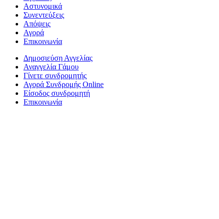
Αστυνομικά
Συνεντεύξεις
Απόψεις
Αγορά
Επικοινωνία
Δημοσιεύση Αγγελίας
Αναγγελία Γάμου
Γίνετε συνδρομητής
Αγορά Συνδρομής Online
Είσοδος συνδρομητή
Επικοινωνία