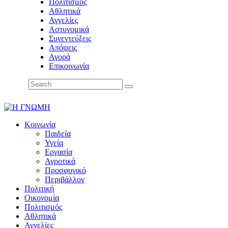
Πολιτισμός
Αθλητικά
Αγγελίες
Αστυνομικά
Συνεντεύξεις
Απόψεις
Αγορά
Επικοινωνία
Κοινωνία
Παιδεία
Υγεία
Εργασία
Αγροτικά
Προσφυγικό
Περιβάλλον
Πολιτική
Οικονομία
Πολιτισμός
Αθλητικά
Αγγελίες