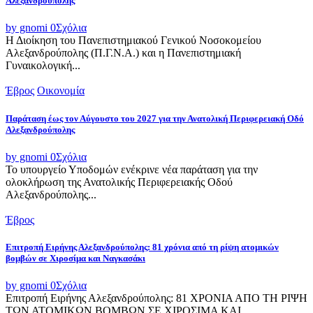
Αλεξανδρούπολης
by gnomi
0
Σχόλια
Η Διοίκηση του Πανεπιστημιακού Γενικού Νοσοκομείου
Αλεξανδρούπολης (Π.Γ.Ν.Α.) και η Πανεπιστημιακή
Γυναικολογική...
Έβρος
Οικονομία
Παράταση έως τον Αύγουστο του 2027 για την Ανατολική Περιφερειακή Οδό
Αλεξανδρούπολης
by gnomi
0
Σχόλια
Το υπουργείο Υποδομών ενέκρινε νέα παράταση για την
ολοκλήρωση της Ανατολικής Περιφερειακής Οδού
Αλεξανδρούπολης...
Έβρος
Επιτροπή Ειρήνης Αλεξανδρούπολης: 81 χρόνια από τη ρίψη ατομικών
βομβών σε Χιροσίμα και Ναγκασάκι
by gnomi
0
Σχόλια
Επιτροπή Ειρήνης Αλεξανδρούπολης: 81 ΧΡΟΝΙΑ ΑΠΟ ΤΗ ΡΙΨΗ
ΤΩΝ ΑΤΟΜΙΚΩΝ ΒΟΜΒΩΝ ΣΕ ΧΙΡΟΣΙΜΑ ΚΑΙ