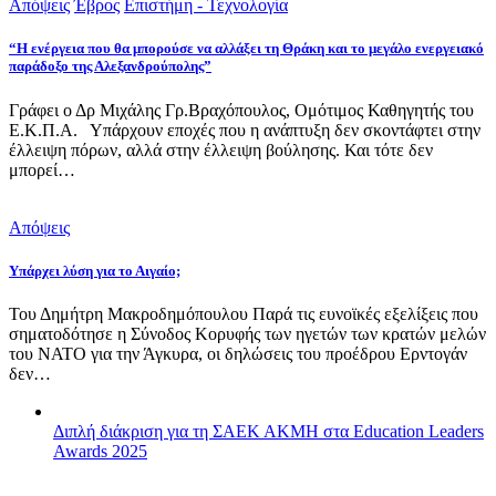
Απόψεις
Έβρος
Επιστήμη - Τεχνολογία
“Η ενέργεια που θα μπορούσε να αλλάξει τη Θράκη και το μεγάλο ενεργειακό
παράδοξο της Αλεξανδρούπολης”
Γράφει ο Δρ Μιχάλης Γρ.Βραχόπουλος, Ομότιμος Καθηγητής του
Ε.Κ.Π.Α. Υπάρχουν εποχές που η ανάπτυξη δεν σκοντάφτει στην
έλλειψη πόρων, αλλά στην έλλειψη βούλησης. Και τότε δεν
μπορεί…
Απόψεις
Υπάρχει λύση για το Αιγαίο;
Του Δημήτρη Μακροδημόπουλου Παρά τις ευνοϊκές εξελίξεις που
σηματοδότησε η Σύνοδος Κορυφής των ηγετών των κρατών μελών
του ΝΑΤΟ για την Άγκυρα, οι δηλώσεις του προέδρου Ερντογάν
δεν…
Διπλή διάκριση για τη ΣΑΕΚ ΑΚΜΗ στα Education Leaders
Awards 2025