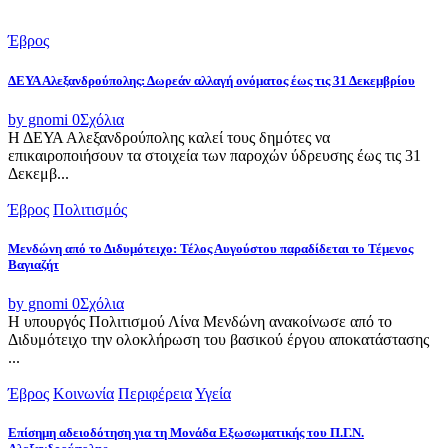
Έβρος
ΔΕΥΑ Αλεξανδρούπολης: Δωρεάν αλλαγή ονόματος έως τις 31 Δεκεμβρίου
by gnomi
0
Σχόλια
Η ΔΕΥΑ Αλεξανδρούπολης καλεί τους δημότες να
επικαιροποιήσουν τα στοιχεία των παροχών ύδρευσης έως τις 31
Δεκεμβ...
Έβρος
Πολιτισμός
Μενδώνη από το Διδυμότειχο: Τέλος Αυγούστου παραδίδεται το Τέμενος
Βαγιαζήτ
by gnomi
0
Σχόλια
Η υπουργός Πολιτισμού Λίνα Μενδώνη ανακοίνωσε από το
Διδυμότειχο την ολοκλήρωση του βασικού έργου αποκατάστασης
...
Έβρος
Κοινωνία
Περιφέρεια
Υγεία
Επίσημη αδειοδότηση για τη Μονάδα Εξωσωματικής του Π.Γ.Ν.