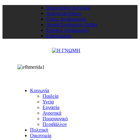
Δημοσιεύση Αγγελίας
Αναγγελία Γάμου
Γίνετε συνδρομητής
Αγορά Συνδρομής Online
Είσοδος συνδρομητή
Επικοινωνία
Κοινωνία
Παιδεία
Υγεία
Εργασία
Αγροτικά
Προσφυγικό
Περιβάλλον
Πολιτική
Οικονομία