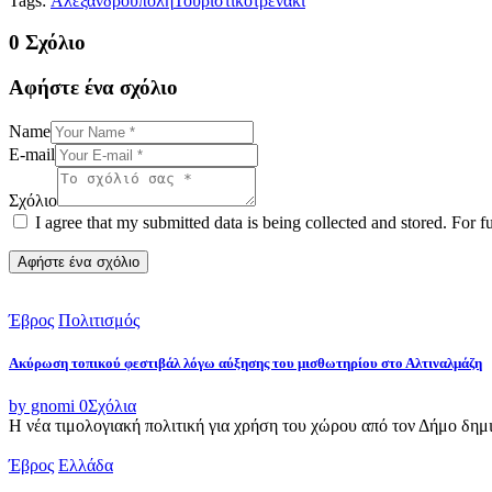
Tags:
Αλεξανδρούπολη
Τουριστικό
τρενάκι
0 Σχόλιο
Αφήστε ένα σχόλιο
Name
E-mail
Σχόλιο
I agree that my submitted data is being collected and stored. For f
Έβρος
Πολιτισμός
Ακύρωση τοπικού φεστιβάλ λόγω αύξησης του μισθωτηρίου στο Αλτιναλμάζη
by gnomi
0
Σχόλια
Η νέα τιμολογιακή πολιτική για χρήση του χώρου από τον Δήμο δημι
Έβρος
Ελλάδα