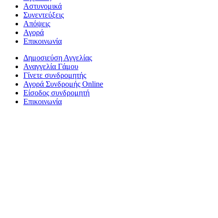
Αστυνομικά
Συνεντεύξεις
Απόψεις
Αγορά
Επικοινωνία
Δημοσιεύση Αγγελίας
Αναγγελία Γάμου
Γίνετε συνδρομητής
Αγορά Συνδρομής Online
Είσοδος συνδρομητή
Επικοινωνία