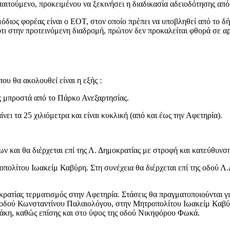
ιτούμενο, προκειμένου να ξεκινήσει η διαδικασία αδειοδότησης από 
όδιος φορέας είναι ο ΕΟΤ, στον οποίο πρέπει να υποβληθεί από το 
τι στην προτεινόμενη διαδρομή, πρώτον δεν προκαλείται φθορά σε αρ
ου θα ακολουθεί είναι η εξής :
ας μπροστά από το Πάρκο Ανεξαρτησίας.
ει τα 25 χιλιόμετρα και είναι κυκλική (από και έως την Αφετηρία).
ων και θα διέρχεται επί της Λ. Δημοκρατίας με στροφή και κατεύθυνσ
ροπολίτου Ιωακείμ Καβύρη. Στη συνέχεια θα διέρχεται επί της οδού 
κρατίας τερματισμός στην Αφετηρία. Στάσεις θα πραγματοποιούνται γι
ς οδού Κωνσταντίνου Παλαιολόγου, στην Μητροπολίτου Ιωακείμ Καβύρ
άκη, καθώς επίσης και στο ύψος της οδού Νικηφόρου Φωκά.