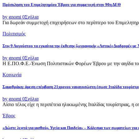
Πρόσκληση του Επιμελητηρίου Έβρου για συμμετοχή στην 90η ΔΕΘ
by gnomi
0
Σχόλια
Για δωρεάν συμμετοχή επιχειρήσεων στο περίπτερο του Επιμελητηρ
Πολιτισμός
Στις 9 Αυγούστου τα εγκαίνια της έκθεσης ζωγραφικής «Αστικές Διαδρομές με
by gnomi
0
Σχόλια
Η Ε.ΠΟ.Φ.Ε.-Ένωση Πολιτιστικών Φορέων Έβρου με την αιγίδα του
Κοινωνία
Σαμοθράκη: άμεση επέμβαση 21χρονου ναυαγοσώστη έσωσε Ιταλίδα τουρίστρ
by gnomi
0
Σχόλια
Αίσιο τέλος είχε η περιπέτεια ηλικιωμένης Ιταλίδας τουρίστριας, η 
Έβρος
«Δώστε λεφτά για μισθούς, Υγεία και Παιδεία» – Κάλεσμα των σωματείων για