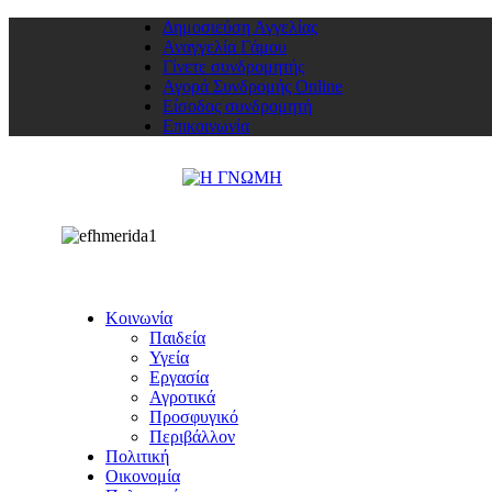
Δημοσιεύση Αγγελίας
Αναγγελία Γάμου
Γίνετε συνδρομητής
Αγορά Συνδρομής Online
Είσοδος συνδρομητή
Επικοινωνία
Κοινωνία
Παιδεία
Υγεία
Εργασία
Αγροτικά
Προσφυγικό
Περιβάλλον
Πολιτική
Οικονομία