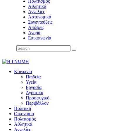
Πολιτισμός
Αθλητικά
Αγγελίες
Αστυνομικά
Συνεντεύξεις
Απόψεις
Αγορά
Επικοινωνία
Κοινωνία
Παιδεία
Υγεία
Εργασία
Αγροτικά
Προσφυγικό
Περιβάλλον
Πολιτική
Οικονομία
Πολιτισμός
Αθλητικά
Αγγελίες