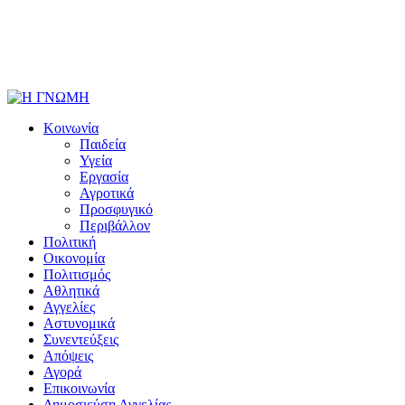
Κοινωνία
Παιδεία
Υγεία
Εργασία
Αγροτικά
Προσφυγικό
Περιβάλλον
Πολιτική
Οικονομία
Πολιτισμός
Αθλητικά
Αγγελίες
Αστυνομικά
Συνεντεύξεις
Απόψεις
Αγορά
Επικοινωνία
Δημοσιεύση Αγγελίας