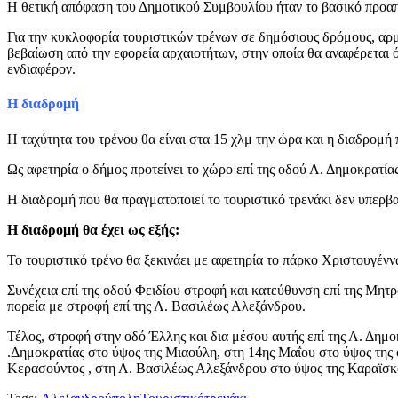
Η θετική απόφαση του Δημοτικού Συμβουλίου ήταν το βασικό προαπα
Για την κυκλοφορία τουριστικών τρένων σε δημόσιους δρόμους, αρμ
βεβαίωση από την εφορεία αρχαιοτήτων, στην οποία θα αναφέρεται ό
ενδιαφέρoν.
Η διαδρομή
Η ταχύτητα του τρένου θα είναι στα 15 χλμ την ώρα και η διαδρομή π
Ως αφετηρία ο δήμος προτείνει το χώρο επί της οδού Λ. Δημοκρατί
Η διαδρομή που θα πραγματοποιεί το τουριστικό τρενάκι δεν υπερβαίν
Η διαδρομή θα έχει ως εξής:
Το τουριστικό τρένο θα ξεκινάει με αφετηρία το πάρκο Χριστουγένν
Συνέχεια επί της οδού Φειδίου στροφή και κατεύθυνση επί της Μητ
πορεία με στροφή επί της Λ. Βασιλέως Αλεξάνδρου.
Τέλος, στροφή στην οδό Έλλης και δια μέσου αυτής επί της Λ. Δημο
.Δημοκρατίας στο ύψος της Μιαούλη, στη 14ης Μαΐου στο ύψος τη
Κερασούντος , στη Λ. Βασιλέως Αλεξάνδρου στο ύψος της Καραϊσκ