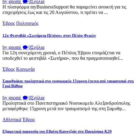
by gnomi
0
Σχόλια
Η πλατφόρμα myBusinessSupport θα παραμείνει ανοικτή για τις
επιχειρήσεις έως και τις 20 Αυγούστου, τι πρέπει να ...
Έβρος
Πολιτισμός
12ο Φεστιβάλ «Σωτήρεια Πέπλου» στον Πέπλο Φερών
by gnomi
0
Σχόλια
Για 12η συνεχόμενη χρονιά, ο Πέπλος Έβρου ετοιμάζεται να
υποδεχθεί το φεστιβάλ «Σωτήρια», που θα πραγματοποιηθεί...
Έβρος
Κοινωνία
Σαμοθράκη: προληπτικά στο νοσοκομείο 15χρονη έπειτα από ταυματισμό στη
Γριά Βάθρα
by gnomi
0
Σχόλια
Προληπτικά στο Πανεπιστημιακό Νοσοκομείο Αλεξανδρούπολης
μεταφέρθηκε 15χρονη μετά τον τραυματισμό της στη Σαμοθρ...
Αθλητικά
Έβρος
Εξαιρετική παρουσία του Εβρίτη Κανοτζιάν στο Παγκόσμιο Κ20