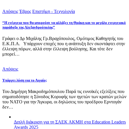
Απόψεις
Έβρος
Επιστήμη - Τεχνολογία
“Η ενέργεια που θα μπορούσε να αλλάξει τη Θράκη και το μεγάλο ενεργειακό
παράδοξο της Αλεξανδρούπολης”
Γράφει ο Δρ Μιχάλης Γρ.Βραχόπουλος, Ομότιμος Καθηγητής του
Ε.Κ.Π.Α. Υπάρχουν εποχές που η ανάπτυξη δεν σκοντάφτει στην
έλλειψη πόρων, αλλά στην έλλειψη βούλησης. Και τότε δεν
μπορεί…
Απόψεις
Υπάρχει λύση για το Αιγαίο;
Του Δημήτρη Μακροδημόπουλου Παρά τις ευνοϊκές εξελίξεις που
σηματοδότησε η Σύνοδος Κορυφής των ηγετών των κρατών μελών
του ΝΑΤΟ για την Άγκυρα, οι δηλώσεις του προέδρου Ερντογάν
δεν…
Διπλή διάκριση για τη ΣΑΕΚ ΑΚΜΗ στα Education Leaders
Awards 2025