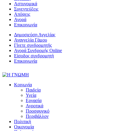
Αστυνομικά
Συνεντεύξεις
Απόψεις
Αγορά
Επικοινωνία
Δημοσιεύση Αγγελίας
Αναγγελία Γάμου
Γίνετε συνδρομητής
Αγορά Συνδρομής Online
Είσοδος συνδρομητή
Επικοινωνία
Κοινωνία
Παιδεία
Υγεία
Εργασία
Αγροτικά
Προσφυγικό
Περιβάλλον
Πολιτική
Οικονομία