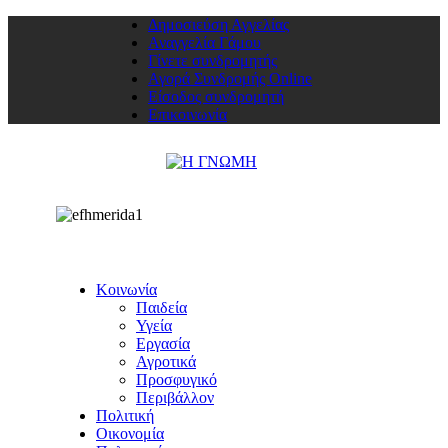
Δημοσιεύση Αγγελίας
Αναγγελία Γάμου
Γίνετε συνδρομητής
Αγορά Συνδρομής Online
Είσοδος συνδρομητή
Επικοινωνία
Κοινωνία
Παιδεία
Υγεία
Εργασία
Αγροτικά
Προσφυγικό
Περιβάλλον
Πολιτική
Οικονομία