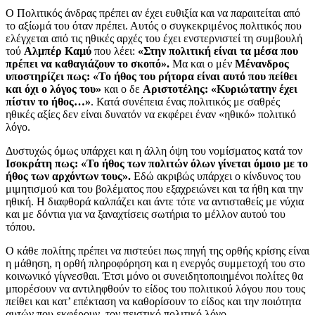
Ο Πολιτικός άνδρας πρέπει αν έχει ευθιξία και να παραιτείται από
το αξίωμά του όταν πρέπει. Αυτός ο συγκεκριμένος πολιτικός που
ελέγχεται από τις ηθικές αρχές του έχει ενστερνιστεί τη συμβουλή
τού
Αλμπέρ Καμύ
που λέει:
«Στην πολιτική είναι τα μέσα που
πρέπει να καθαγιάζουν το σκοπό».
Μα και ο μέν
Μένανδρος
υποστηρίζει πως: «Το ήθος του ρήτορα είναι αυτό που πείθει
και όχι ο λόγος του»
και ο δε
Αριστοτέλης: «Κυριώτατην έχει
πίστιν το ήθος…»
. Κατά συνέπεια ένας πολιτικός με σαθρές
ηθικές αξίες δεν είναι δυνατόν να εκφέρει έναν «ηθικό» πολιτικό
λόγο.
Δυστυχώς όμως υπάρχει και η άλλη όψη του νομίσματος κατά τον
Ισοκράτη πως: «Το ήθος των πολιτών όλων γίνεται όμοιο με το
ήθος των αρχόντων τους».
Εδώ ακριβώς υπάρχει ο κίνδυνος του
μιμητισμού και του βολέματος που εξαχρειώνει και τα ήθη και την
ηθική. Η διαφθορά καλπάζει και άντε τότε να αντισταθείς με νύχια
και με δόντια για να ξαναχτίσεις σωτήρια το μέλλον αυτού του
τόπου.
Ο κάθε πολίτης πρέπει να πιστεύει πως πηγή της ορθής κρίσης είναι
η μάθηση, η ορθή πληροφόρηση και η ενεργός συμμετοχή του στο
κοινωνικό γίγνεσθαι. Έτσι μόνο οι συνειδητοποιημένοι πολίτες θα
μπορέσουν να αντιληφθούν το είδος του πολιτικού λόγου που τους
πείθει και κατ’ επέκταση να καθορίσουν το είδος και την ποιότητα
αυτών που εκφέρουν, τον πειστικό πολιτικό λόγο.