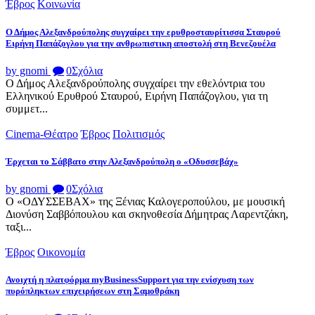
Έβρος
Κοινωνία
Ο Δήμος Αλεξανδρούπολης συγχαίρει την ερυθροσταυρίτισσα Σταυρού
Ειρήνη Παπάζογλου για την ανθρωπιστικη αποστολή στη Βενεζουέλα
by gnomi
0
Σχόλια
Ο Δήμος Αλεξανδρούπολης συγχαίρει την εθελόντρια του
Ελληνικού Ερυθρού Σταυρού, Ειρήνη Παπάζογλου, για τη
συμμετ...
Cinema-Θέατρο
Έβρος
Πολιτισμός
Έρχεται το Σάββατο στην Αλεξανδρούπολη ο «Οδυσσεβάχ»
by gnomi
0
Σχόλια
Ο «ΟΔΥΣΣΕΒΑΧ» της Ξένιας Καλογεροπούλου, με μουσική
Διονύση Σαββόπουλου και σκηνοθεσία Δήμητρας Λαρεντζάκη,
ταξι...
Έβρος
Οικονομία
Ανοιχτή η πλατφόρμα myBusinessSupport για την ενίσχυση των
πυρόπληκτων επιχειρήσεων στη Σαμοθράκη