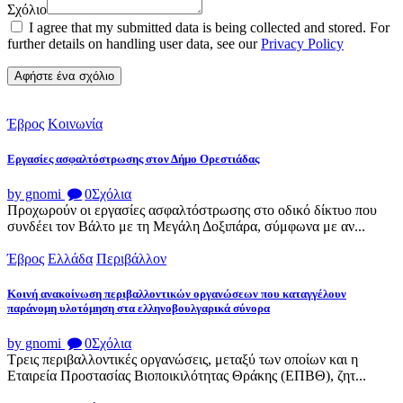
Σχόλιο
I agree that my submitted data is being collected and stored. For
further details on handling user data, see our
Privacy Policy
Έβρος
Κοινωνία
Εργασίες ασφαλτόστρωσης στον Δήμο Ορεστιάδας
by gnomi
0
Σχόλια
Προχωρούν οι εργασίες ασφαλτόστρωσης στο οδικό δίκτυο που
συνδέει τον Βάλτο με τη Μεγάλη Δοξιπάρα, σύμφωνα με αν...
Έβρος
Ελλάδα
Περιβάλλον
Κοινή ανακοίνωση περιβαλλοντικών οργανώσεων που καταγγέλουν
παράνομη υλοτόμηση στα ελληνοβουλγαρικά σύνορα
by gnomi
0
Σχόλια
Τρεις περιβαλλοντικές οργανώσεις, μεταξύ των οποίων και η
Εταιρεία Προστασίας Βιοποικιλότητας Θράκης (ΕΠΒΘ), ζητ...