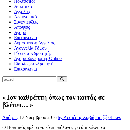
Πολιτισμός
Αθλητικά
Αγγελίες
Αστυνομικά
Συνεντεύξεις
Απόψεις
Αγορά
Επικοινωνία
Δημοσιεύση Αγγελίας
Αναγγελία Γάμου
Γίνετε συνδρομητής
Αγορά Συνδρομής Online
Είσοδος συνδρομητή
Επικοινωνία
«Τον καθρέπτη όπως τον κοιτάς σε
βλέπει… »
Απόψεις
17 Νοεμβρίου 2016
by Λευτέρης Χαβιάρας
0
Likes
Ο Πολιτικός πρέπει να είναι υπόλογος για ό,τι κάνει, να