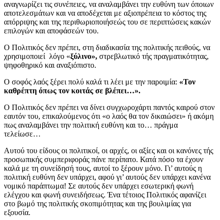
αναγνωρίζει τις συνέπειες, να αναλαμβάνει την ευθύνη των όποιων
αποτελεσμάτων και να αποδέχεται με αξιοπρέπεια το κόστος της
απόρριψης και της περιθωριοποιήσεώς του σε περιπτώσεις κακών
επιλογών και αποφάσεών του.
Ο Πολιτικός δεν πρέπει, στη διαδικασία της πολιτικής πειθούς, να
χρησιμοποιεί λόγο «
ξύλινο»,
στρεβλωτικό τής πραγματικότητας,
ψηφοθηρικό και αναξιόπιστο.
Ο σοφός λαός ξέρει πολύ καλά τι λέει με την παροιμία:
«Τον
καθρέπτη όπως τον κοιτάς σε βλέπει…».
Ο Πολιτικός δεν πρέπει να δίνει συγχωροχάρτι παντός καιρού στον
εαυτόν του, επικαλούμενος ότι «ο λαός θα τον δικαιώσει» ή ακόμη
πως αναλαμβάνει την πολιτική ευθύνη και το… πράγμα
τελείωσε…
Αυτού του είδους οι πολιτικοί, οι αρχές, οι αξίες και οι κανόνες τής
προσωπικής συμπεριφοράς πάνε περίπατο. Κατά πόσο τα έχουν
καλά με τη συνείδησή τους, αυτοί το ξέρουν μόνο. Γι’ αυτούς η
πολιτική ευθύνη δεν υπάρχει, αφού γι’ αυτούς δεν υπάρχει κανένα
νομικό παράπτωμα! Σε αυτούς δεν υπάρχει εσωτερική φωνή
ελέγχου και φωνή συνειδήσεως. Ένα τέτοιος Πολιτικός αφανίζει
στο βωμό της πολιτικής σκοπιμότητας και της βουλιμίας για
εξουσία.