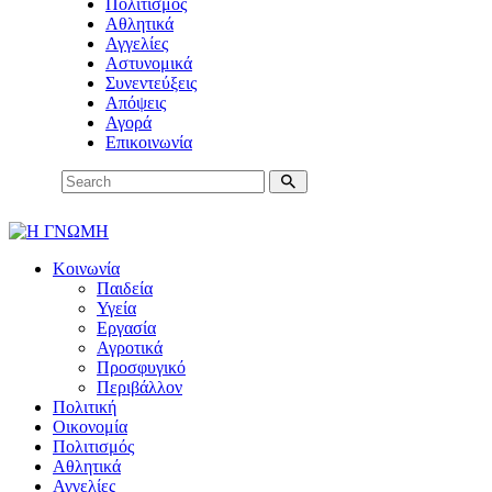
Πολιτισμός
Αθλητικά
Αγγελίες
Αστυνομικά
Συνεντεύξεις
Απόψεις
Αγορά
Επικοινωνία
Κοινωνία
Παιδεία
Υγεία
Εργασία
Αγροτικά
Προσφυγικό
Περιβάλλον
Πολιτική
Οικονομία
Πολιτισμός
Αθλητικά
Αγγελίες