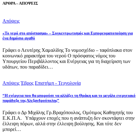
ΑΡΘΡΑ – ΑΠΟΨΕΙΣ
Απόψεις
«Το νερό στο απόσπασμα» – Συγκεντρωτισμός και Εμπορευματοποίηση για
ένα δημόσιο αγαθό
Γράφει ο Λευτέρης Χαμαλίδης Το νομοσχέδιο – ταφόπλακα στον
κοινωνικό χαρακτήρα του νερού Ο πρόσφατος νόμος του
Υπουργείου Περιβάλλοντος και Ενέργειας για τη διαχείριση των
υδάτων, που παραδίδει…
Απόψεις
Έβρος
Επιστήμη - Τεχνολογία
“Η ενέργεια που θα μπορούσε να αλλάξει τη Θράκη και το μεγάλο ενεργειακό
παράδοξο της Αλεξανδρούπολης”
Γράφει ο Δρ Μιχάλης Γρ.Βραχόπουλος, Ομότιμος Καθηγητής του
Ε.Κ.Π.Α. Υπάρχουν εποχές που η ανάπτυξη δεν σκοντάφτει στην
έλλειψη πόρων, αλλά στην έλλειψη βούλησης. Και τότε δεν
μπορεί…