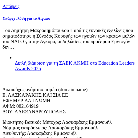
Απόψεις
Υπάρχει λύση για το Αιγαίο;
Του Δημήτρη Μακροδημόπουλου Παρά τις ευνοϊκές εξελίξεις που
σηματοδότησε η Σύνοδος Κορυφής των ηγετών των κρατών μελών
του ΝΑΤΟ για την Άγκυρα, οι δηλώσεις του προέδρου Ερντογάν
δεν…
Διπλή διάκριση για τη ΣΑΕΚ ΑΚΜΗ στα Education Leaders
Awards 2025
Δικαιούχος ονόματος τομέα (domain name)
Ε. ΛΑΣΚΑΡΑΚΗΣ ΚΑΙ ΣΙΑ ΕΕ
ΕΦΗΜΕΡΙΔΑ ΓΝΩΜΗ
ΑΦΜ: 082164919
ΔΟΥ: ΑΛΕΞΑΝΔΡΟΥΠΟΛΗΣ
Ιδιοκτήτης-Βασικός Μέτοχος: Λασκαράκης Εμμανουήλ
Νόμιμος εκπρόσωπος: Λασκαράκης Εμμανουήλ
Διευθυντής: Λασκαράκης Εμμανουήλ