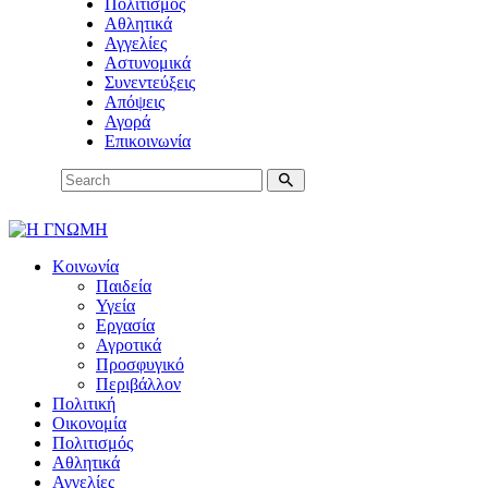
Πολιτισμός
Αθλητικά
Αγγελίες
Αστυνομικά
Συνεντεύξεις
Απόψεις
Αγορά
Επικοινωνία
Κοινωνία
Παιδεία
Υγεία
Εργασία
Αγροτικά
Προσφυγικό
Περιβάλλον
Πολιτική
Οικονομία
Πολιτισμός
Αθλητικά
Αγγελίες