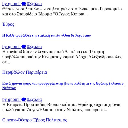
by gnomi
0
Σχόλια
Θέσεις νοσηλευτών – νοσηλευτριών στο Ιωακείμειο Γηροκομείο
και στο Σταυρίδειο Ίδρυμα “Ο Άγιος Κυπρια...
Έβρος
Η ΚΛΑ προβάλλει την ιταλική ταινία «Όσα δε λέγονται»
by gnomi
0
Σχόλια
Η ταινία «Όσα δεν λέγονται» από Δευτέρα έως Τέταρτη
προβάλλεται από την Κινηματογραφική Λέσχη Αλεξανδρούπολης
στ...
Περιβάλλον
Περιφέρεια
Επτά χρόνια ζωής και προσφοράς στην βιοποικιλότητα της Θράκης έκλεισε ο
Ντάλτον
by gnomi
0
Σχόλια
Η Εταιρεία Προστασίας Βιοποικιλότητας Θράκης εύχεται χρόνια
πολλά για τα 7α γενέθλια του στον Ντάλτον, που προστ...
Cinema-Θέατρο
Έβρος
Πολιτισμός