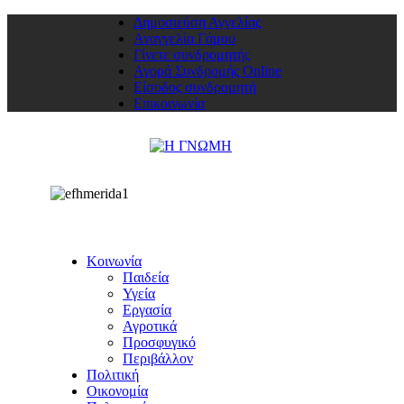
Δημοσιεύση Αγγελίας
Αναγγελία Γάμου
Γίνετε συνδρομητής
Αγορά Συνδρομής Online
Είσοδος συνδρομητή
Επικοινωνία
Κοινωνία
Παιδεία
Υγεία
Εργασία
Αγροτικά
Προσφυγικό
Περιβάλλον
Πολιτική
Οικονομία