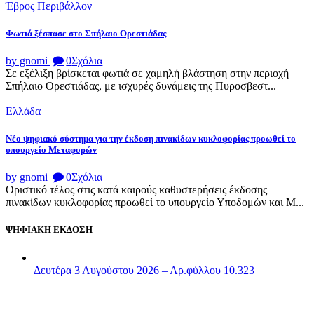
Έβρος
Περιβάλλον
Φωτιά ξέσπασε στο Σπήλαιο Ορεστιάδας
by gnomi
0
Σχόλια
Σε εξέλιξη βρίσκεται φωτιά σε χαμηλή βλάστηση στην περιοχή
Σπήλαιο Ορεστιάδας, με ισχυρές δυνάμεις της Πυροσβεστ...
Ελλάδα
Νέο ψηφιακό σύστημα για την έκδοση πινακίδων κυκλοφορίας προωθεί το
υπουργείο Μεταφορών
by gnomi
0
Σχόλια
Οριστικό τέλος στις κατά καιρούς καθυστερήσεις έκδοσης
πινακίδων κυκλοφορίας προωθεί το υπουργείο Υποδομών και Μ...
ΨΗΦΙΑΚΗ ΕΚΔΟΣΗ
Δευτέρα 3 Αυγούστου 2026 – Αρ.φύλλου 10.323