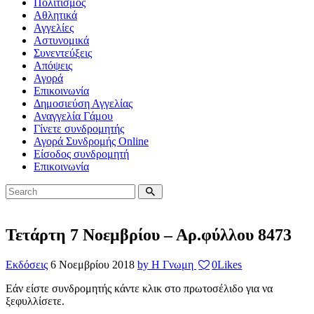
Πολιτισμός
Αθλητικά
Αγγελίες
Αστυνομικά
Συνεντεύξεις
Απόψεις
Αγορά
Επικοινωνία
Δημοσιεύση Αγγελίας
Αναγγελία Γάμου
Γίνετε συνδρομητής
Αγορά Συνδρομής Online
Είσοδος συνδρομητή
Επικοινωνία
Τετάρτη 7 Νοεμβρίου – Αρ.φύλλου 8473
Εκδόσεις
6 Νοεμβρίου 2018
by Η Γνωμη
0
Likes
Εάν είστε συνδρομητής κάντε κλικ στο πρωτοσέλιδο για να
ξεφυλλίσετε.