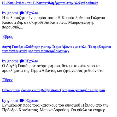
Η «Καρυάτιδα!» του Γ. Καπουτζίδη έρχεται στην Αλεξανδρούπολη
by gnomi
0
Σχόλια
Η πολυσυζητημένη παράσταση «Η Καρυάτιδα!» του Γιώργου
Καπουτζίδη, σε σκηνοθεσία Κατερίνας Μαυρογεώργη,
παρουσιάζ...
Έβρος
Δαγλή Γιασάρ: «Συζήτηση για την Τέρμα Άβαντος με τίτλο: Τα προβλήματα
των συνδημοτών μας, των συνανθρώπων μας»
by gnomi
0
Σχόλια
Ο Δαγλή Γιασάρ, σε ανάρτησή του, θέτει στο επίκεντρο τα
προβλήματα της Τέρμα Άβαντος και ζητά να συζητηθούν στο ...
Έβρος
Πέπλος: ενημέρωση για τη βλάβη στον εξωτερικό φωτισμό του χωριού
by gnomi
0
Σχόλια
Ενημέρωση προς τους κατοίκους του οικισμού Πέπλου από την
Πρόεδρο Κοινότητας, Μαρίνα Δαρούση. Θα ήθελα να ενημερ...