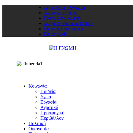
Δημοσιεύση Αγγελίας
Αναγγελία Γάμου
Γίνετε συνδρομητής
Αγορά Συνδρομής Online
Είσοδος συνδρομητή
Επικοινωνία
Κοινωνία
Παιδεία
Υγεία
Εργασία
Αγροτικά
Προσφυγικό
Περιβάλλον
Πολιτική
Οικονομία