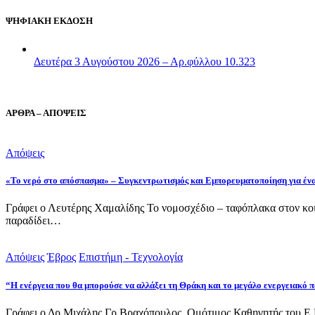
ΨΗΦΙΑΚΗ ΕΚΔΟΣΗ
Δευτέρα 3 Αυγούστου 2026 – Αρ.φύλλου 10.323
ΑΡΘΡΑ – ΑΠΟΨΕΙΣ
Απόψεις
«Το νερό στο απόσπασμα» – Συγκεντρωτισμός και Εμπορευματοποίηση για έν
Γράφει ο Λευτέρης Χαμαλίδης Το νομοσχέδιο – ταφόπλακα στον κοι
παραδίδει…
Απόψεις
Έβρος
Επιστήμη - Τεχνολογία
“Η ενέργεια που θα μπορούσε να αλλάξει τη Θράκη και το μεγάλο ενεργειακό
Γράφει ο Δρ Μιχάλης Γρ.Βραχόπουλος, Ομότιμος Καθηγητής του Ε.