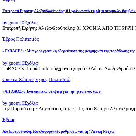
Επιτροπή Ειρήνης Αλεξανδρούπολης: 81 χρόνια από τη ρίψη ατομικών βομβών
by gnomi
0
Σχόλια
Επιτροπή Ειρήνης Αλεξανδρούπολης: 81 ΧΡΟΝΙΑ ΑΠΟ ΤΗ Ρ
Έβρος
Πολιτισμός
«ThRACES»: Μια χορογραφική εξερεύνηση της μνήμης και της παράδοσης της
by gnomi
0
Σχόλια
ThRACES: Παράσταση σύγχρονου χορού Ο Δήμος Αλεξανδρούπολης 
Cinema-Θέατρο
Έβρος
Πολιτισμός
«ΑΗ ΛΑΟΣ»: Ένα σκηνικό ρέκβιεμ για την ήττα ενός λαού
by gnomi
0
Σχόλια
Την Παρασκευή 7 Αυγούστου, στις 21.15, στο Θέατρο Αλτιναλμάζη 
Έβρος
Αλεξανδρούπολη: Κυκλοφοριακές ρυθμίσεις για τη “Λευκή Νύχτα”