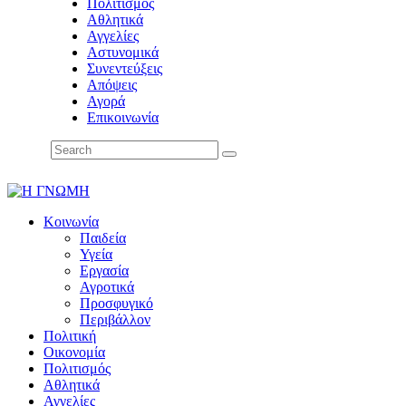
Πολιτισμός
Αθλητικά
Αγγελίες
Αστυνομικά
Συνεντεύξεις
Απόψεις
Αγορά
Επικοινωνία
Κοινωνία
Παιδεία
Υγεία
Εργασία
Αγροτικά
Προσφυγικό
Περιβάλλον
Πολιτική
Οικονομία
Πολιτισμός
Αθλητικά
Αγγελίες