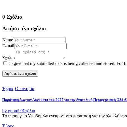
0 Σχόλιο
Αφήστε ένα σχόλιο
Name
E-mail
Σχόλιο
I agree that my submitted data is being collected and stored. For f
Έβρος
Οικονομία
Παράταση έως τον Αύγουστο του 2027 για την Ανατολική Περιφερειακή Οδό 
by gnomi
0
Σχόλια
Το υπουργείο Υποδομών ενέκρινε νέα παράταση για την ολοκλήρωσ
Έβρος