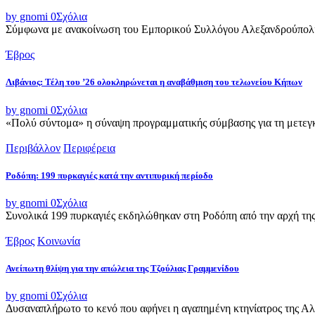
by gnomi
0
Σχόλια
Σύμφωνα με ανακοίνωση του Εμπορικού Συλλόγου Αλεξανδρούπολης,
Έβρος
Λιβάνιος: Τέλη του ’26 ολοκληρώνεται η αναβάθμιση του τελωνείου Κήπων
by gnomi
0
Σχόλια
«Πολύ σύντομα» η σύναψη προγραμματικής σύμβασης για τη μετεγκ
Περιβάλλον
Περιφέρεια
Ροδόπη: 199 πυρκαγιές κατά την αντιπυρική περίοδο
by gnomi
0
Σχόλια
Συνολικά 199 πυρκαγιές εκδηλώθηκαν στη Ροδόπη από την αρχή της α
Έβρος
Κοινωνία
Ανείπωτη θλίψη για την απώλεια της Τζούλιας Γραμμενίδου
by gnomi
0
Σχόλια
Δυσαναπλήρωτο το κενό που αφήνει η αγαπημένη κτηνίατρος της Αλεξ