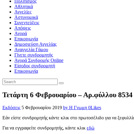
Πολιτισμός
Αθλητικά
Αγγελίες
Αστυνομικά
Συνεντεύξεις
Απόψεις
Αγορά
Επικοινωνία
Δημοσιεύση Αγγελίας
Αναγγελία Γάμου
Γίνετε συνδρομητής
Αγορά Συνδρομής Online
Είσοδος συνδρομητή
Επικοινωνία
Τετάρτη 6 Φεβρουαρίου – Αρ.φύλλου 8534
Εκδόσεις
5 Φεβρουαρίου 2019
by Η Γνωμη
0
Likes
Εάν είστε συνδρομητής κάντε κλικ στο πρωτοσέλιδο για να ξεφυλλί
Για να εγγραφείτε συνδρομητής, κάντε κλικ
εδώ