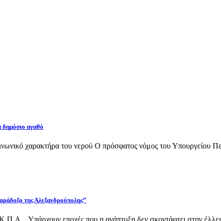
α δημόσιο αγαθό
νωνικό χαρακτήρα του νερού Ο πρόσφατος νόμος του Υπουργείου Περι
 παράδοξο της Αλεξανδρούπολης”
Κ.Π.Α. Υπάρχουν εποχές που η ανάπτυξη δεν σκοντάφτει στην έλλει