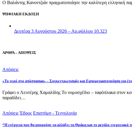
Ο Βαλάντης Κανοντζιάν πραγματοποίησε την καλύτερη ελληνική παρο
ΨΗΦΙΑΚΗ ΕΚΔΟΣΗ
Δευτέρα 3 Αυγούστου 2026 – Αρ.φύλλου 10.323
ΑΡΘΡΑ – ΑΠΟΨΕΙΣ
Απόψεις
«Το νερό στο απόσπασμα» – Συγκεντρωτισμός και Εμπορευματοποίηση για έν
Γράφει ο Λευτέρης Χαμαλίδης Το νομοσχέδιο – ταφόπλακα στον κοι
παραδίδει…
Απόψεις
Έβρος
Επιστήμη - Τεχνολογία
“Η ενέργεια που θα μπορούσε να αλλάξει τη Θράκη και το μεγάλο ενεργειακό