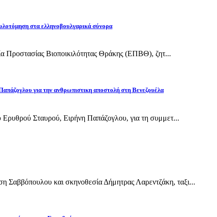
υλοτόμηση στα ελληνοβουλγαρικά σύνορα
εία Προστασίας Βιοποικιλότητας Θράκης (ΕΠΒΘ), ζητ...
Παπάζογλου για την ανθρωπιστικη αποστολή στη Βενεζουέλα
 Ερυθρού Σταυρού, Ειρήνη Παπάζογλου, για τη συμμετ...
Σαββόπουλου και σκηνοθεσία Δήμητρας Λαρεντζάκη, ταξι...