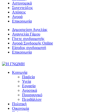
Αστυνομικά
Συνεντεύξεις
Απόψεις
Αγορά
Επικοινωνία
Δημοσιεύση Αγγελίας
Αναγγελία Γάμου
Γίνετε συνδρομητής
Αγορά Συνδρομής Online
Είσοδος συνδρομητή
Επικοινωνία
Κοινωνία
Παιδεία
Υγεία
Εργασία
Αγροτικά
Προσφυγικό
Περιβάλλον
Πολιτική
Οικονομία