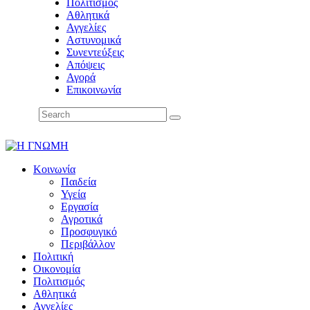
Πολιτισμός
Αθλητικά
Αγγελίες
Αστυνομικά
Συνεντεύξεις
Απόψεις
Αγορά
Επικοινωνία
Κοινωνία
Παιδεία
Υγεία
Εργασία
Αγροτικά
Προσφυγικό
Περιβάλλον
Πολιτική
Οικονομία
Πολιτισμός
Αθλητικά
Αγγελίες