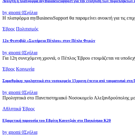
Ανοιχτή η πλατφόρμα myBusinessSupport για την ενίσχυση των πυρόπληκτων
by gnomi
0
Σχόλια
Η πλατφόρμα myBusinessSupport θα παραμείνει ανοικτή για τις επιχει
Έβρος
Πολιτισμός
12ο Φεστιβάλ «Σωτήρεια Πέπλου» στον Πέπλο Φερών
by gnomi
0
Σχόλια
Για 12η συνεχόμενη χρονιά, ο Πέπλος Έβρου ετοιμάζεται να υποδεχθ
Έβρος
Κοινωνία
Σαμοθράκη: προληπτικά στο νοσοκομείο 15χρονη έπειτα από ταυματισμό στη 
by gnomi
0
Σχόλια
Προληπτικά στο Πανεπιστημιακό Νοσοκομείο Αλεξανδρούπολης μετ
Αθλητικά
Έβρος
Εξαιρετική παρουσία του Εβρίτη Κανοτζιάν στο Παγκόσμιο Κ20
by gnomi
0
Σχόλια