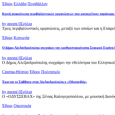
Έβρος
Ελλάδα
Περιβάλλον
Κοινή ανακοίνωση περιβαλλοντικών οργανώσεων που καταγγέλουν παράνομη 
by gnomi
0
Σχόλια
Τρεις περιβαλλοντικές οργανώσεις, μεταξύ των οποίων και η Εταιρ
Έβρος
Κοινωνία
Ο Δήμος Αλεξανδρούπολης συγχαίρει την ερυθροσταυρίτισσα Σταυρού Ειρήνη 
by gnomi
0
Σχόλια
Ο Δήμος Αλεξανδρούπολης συγχαίρει την εθελόντρια του Ελληνικού
Cinema-Θέατρο
Έβρος
Πολιτισμός
Έρχεται το Σάββατο στην Αλεξανδρούπολη ο «Οδυσσεβάχ»
by gnomi
0
Σχόλια
Ο «ΟΔΥΣΣΕΒΑΧ» της Ξένιας Καλογεροπούλου, με μουσική Διονύση 
Έβρος
Οικονομία