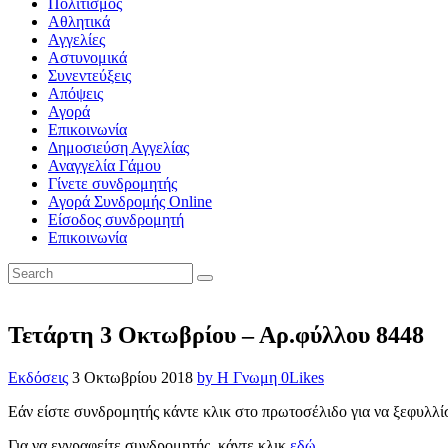
Πολιτισμός
Αθλητικά
Αγγελίες
Αστυνομικά
Συνεντεύξεις
Απόψεις
Αγορά
Επικοινωνία
Δημοσιεύση Αγγελίας
Αναγγελία Γάμου
Γίνετε συνδρομητής
Αγορά Συνδρομής Online
Είσοδος συνδρομητή
Επικοινωνία
Τετάρτη 3 Οκτωβρίου – Αρ.φύλλου 8448
Εκδόσεις
3 Οκτωβρίου 2018
by Η Γνωμη
0
Likes
Εάν είστε συνδρομητής κάντε κλικ στο πρωτοσέλιδο για να ξεφυλλί
Για να εγγραφείτε συνδρομητής, κάντε κλικ
εδώ