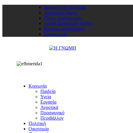
Δημοσιεύση Αγγελίας
Αναγγελία Γάμου
Γίνετε συνδρομητής
Αγορά Συνδρομής Online
Είσοδος συνδρομητή
Επικοινωνία
Κοινωνία
Παιδεία
Υγεία
Εργασία
Αγροτικά
Προσφυγικό
Περιβάλλον
Πολιτική
Οικονομία