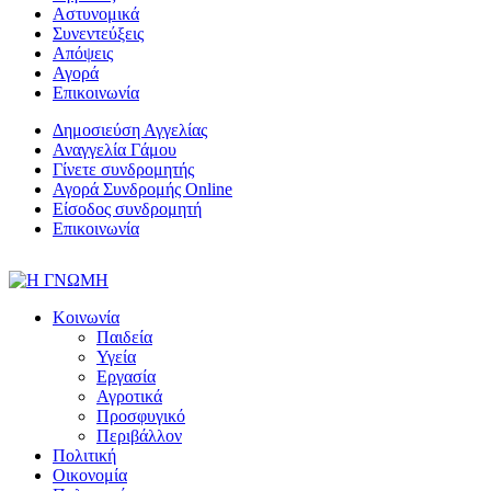
Αστυνομικά
Συνεντεύξεις
Απόψεις
Αγορά
Επικοινωνία
Δημοσιεύση Αγγελίας
Αναγγελία Γάμου
Γίνετε συνδρομητής
Αγορά Συνδρομής Online
Είσοδος συνδρομητή
Επικοινωνία
Κοινωνία
Παιδεία
Υγεία
Εργασία
Αγροτικά
Προσφυγικό
Περιβάλλον
Πολιτική
Οικονομία