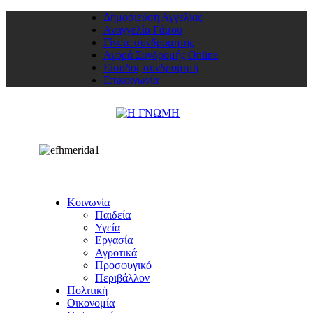
Δημοσιεύση Αγγελίας
Αναγγελία Γάμου
Γίνετε συνδρομητής
Αγορά Συνδρομής Online
Είσοδος συνδρομητή
Επικοινωνία
Κοινωνία
Παιδεία
Υγεία
Εργασία
Αγροτικά
Προσφυγικό
Περιβάλλον
Πολιτική
Οικονομία