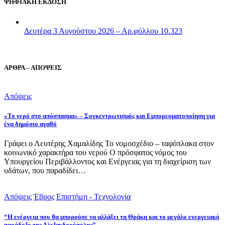
ΨΗΦΙΑΚΗ ΕΚΔΟΣΗ
Δευτέρα 3 Αυγούστου 2026 – Αρ.φύλλου 10.323
ΑΡΘΡΑ – ΑΠΟΨΕΙΣ
Απόψεις
«Το νερό στο απόσπασμα» – Συγκεντρωτισμός και Εμπορευματοποίηση για
ένα δημόσιο αγαθό
Γράφει ο Λευτέρης Χαμαλίδης Το νομοσχέδιο – ταφόπλακα στον
κοινωνικό χαρακτήρα του νερού Ο πρόσφατος νόμος του
Υπουργείου Περιβάλλοντος και Ενέργειας για τη διαχείριση των
υδάτων, που παραδίδει…
Απόψεις
Έβρος
Επιστήμη - Τεχνολογία
“Η ενέργεια που θα μπορούσε να αλλάξει τη Θράκη και το μεγάλο ενεργειακό
παράδοξο της Αλεξανδρούπολης”