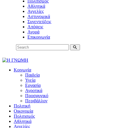
Πολιτισμός
Αθλητικά
Αγγελίες
Αστυνομικά
Συνεντεύξεις
Απόψεις
Αγορά
Επικοινωνία
Κοινωνία
Παιδεία
Υγεία
Εργασία
Αγροτικά
Προσφυγικό
Περιβάλλον
Πολιτική
Οικονομία
Πολιτισμός
Αθλητικά
Αγγελίες