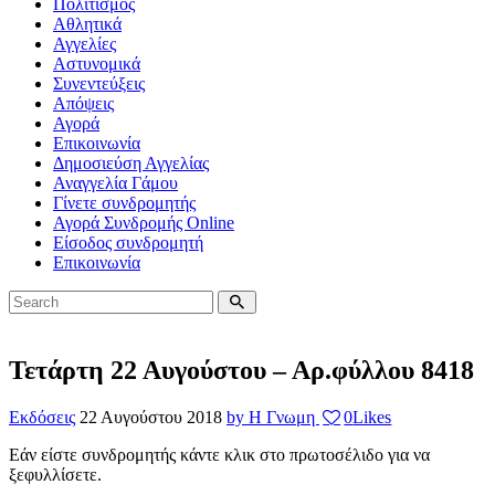
Πολιτισμός
Αθλητικά
Αγγελίες
Αστυνομικά
Συνεντεύξεις
Απόψεις
Αγορά
Επικοινωνία
Δημοσιεύση Αγγελίας
Αναγγελία Γάμου
Γίνετε συνδρομητής
Αγορά Συνδρομής Online
Είσοδος συνδρομητή
Επικοινωνία
Τετάρτη 22 Αυγούστου – Αρ.φύλλου 8418
Εκδόσεις
22 Αυγούστου 2018
by Η Γνωμη
0
Likes
Εάν είστε συνδρομητής κάντε κλικ στο πρωτοσέλιδο για να
ξεφυλλίσετε.