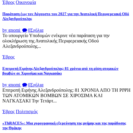
Έβρος
Οικονομία
Παράταση έως τον Αύγουστο του 2027 για την Ανατολική Περιφερειακή Οδό
Αλεξανδρούπολης
by gnomi
0
Σχόλια
Το υπουργείο Υποδομών ενέκρινε νέα παράταση για την
ολοκλήρωση της Ανατολικής Περιφερειακής Οδού
Αλεξανδρούπολης...
Έβρος
Επιτροπή Ειρήνης Αλεξανδρούπολης: 81 χρόνια από τη ρίψη ατομικών
βομβών σε Χιροσίμα και Ναγκασάκι
by gnomi
0
Σχόλια
Επιτροπή Ειρήνης Αλεξανδρούπολης: 81 ΧΡΟΝΙΑ ΑΠΟ ΤΗ ΡΙΨΗ
ΤΩΝ ΑΤΟΜΙΚΩΝ ΒΟΜΒΩΝ ΣΕ ΧΙΡΟΣΙΜΑ ΚΑΙ
ΝΑΓΚΑΣΑΚΙ Την Τετάρτ...
Έβρος
Πολιτισμός
«ThRACES»: Μια χορογραφική εξερεύνηση της μνήμης και της παράδοσης
της Θράκης