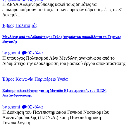
Η ΔΕΥΑ Αλεξανδρούπολης καλεί τους δημότες να
επικαιροποιήσουν τα στοιχεία των παροχών ύδρευσης έως τις 31
Δεκεμβ...
Έβρος
Πολιτισμός
Μενδώνη από το Διδυμότειχο: Τέλος Αυγούστου παραδίδεται το Τέμενος
Βαγιαζήτ
by gnomi
0
Σχόλια
Η υπουργός Πολιτισμού Λίνα Μενδώνη ανακοίνωσε από το
Διδυμότειχο την ολοκλήρωση του βασικού έργου αποκατάστασης
...
Έβρος
Κοινωνία
Περιφέρεια
Υγεία
Επίσημη αδειοδότηση για τη Μονάδα Εξωσωματικής του Π.Γ.Ν.
Αλεξανδρούπολης
by gnomi
0
Σχόλια
Η Διοίκηση του Πανεπιστημιακού Γενικού Νοσοκομείου
Αλεξανδρούπολης (Π.Γ.Ν.Α.) και η Πανεπιστημιακή
Γυναικολογική...