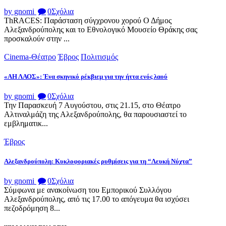
by gnomi
0
Σχόλια
ThRACES: Παράσταση σύγχρονου χορού Ο Δήμος
Αλεξανδρούπολης και το Εθνολογικό Μουσείο Θράκης σας
προσκαλούν στην ...
Cinema-Θέατρο
Έβρος
Πολιτισμός
«ΑΗ ΛΑΟΣ»: Ένα σκηνικό ρέκβιεμ για την ήττα ενός λαού
by gnomi
0
Σχόλια
Την Παρασκευή 7 Αυγούστου, στις 21.15, στο Θέατρο
Αλτιναλμάζη της Αλεξανδρούπολης, θα παρουσιαστεί το
εμβληματικ...
Έβρος
Αλεξανδρούπολη: Κυκλοφοριακές ρυθμίσεις για τη “Λευκή Νύχτα”
by gnomi
0
Σχόλια
Σύμφωνα με ανακοίνωση του Εμπορικού Συλλόγου
Αλεξανδρούπολης, από τις 17.00 το απόγευμα θα ισχύσει
πεζοδρόμηση 8...