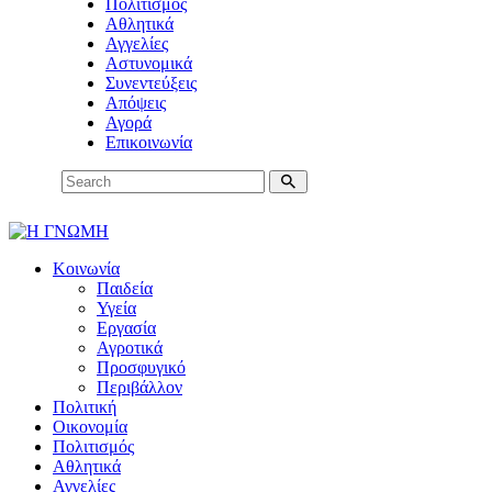
Πολιτισμός
Αθλητικά
Αγγελίες
Αστυνομικά
Συνεντεύξεις
Απόψεις
Αγορά
Επικοινωνία
Κοινωνία
Παιδεία
Υγεία
Εργασία
Αγροτικά
Προσφυγικό
Περιβάλλον
Πολιτική
Οικονομία
Πολιτισμός
Αθλητικά
Αγγελίες