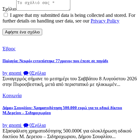
Σχόλιο
I agree that my submitted data is being collected and stored. For
further details on handling user data, see our
Privacy Policy
Έβρος
Παλαγία: Νεκρός εντοπίστηκε 77χρονος που έπεσε σε πηγάδι
by gnomi
0
Σχόλια
Συναγερμός σήμανε το μεσημέρι του Σαββάτου 8 Αυγούστου 2026
στην Πυροσβεστική, μετά από περιστατικό με ηλικιωμέν...
Κοινωνία
Δήμος Σουφλίου: Χρηματοδότηση 500.000 ευρώ για το οδικό δίκτυο
Μ.Δερείου – Σιδηροχωρίου
by gnomi
0
Σχόλια
Εξασφάλιση χρηματοδότησης 500.000€ για ολοκλήρωση οδικού
δικτύου Μ. Δερειου – Σιδηροχωριου, Δήμου Σουφλίου...