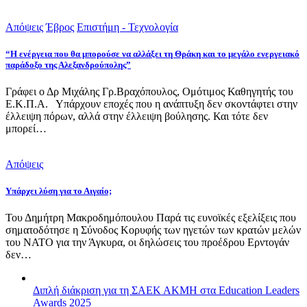
Απόψεις
Έβρος
Επιστήμη - Τεχνολογία
“Η ενέργεια που θα μπορούσε να αλλάξει τη Θράκη και το μεγάλο ενεργειακό
παράδοξο της Αλεξανδρούπολης”
Γράφει ο Δρ Μιχάλης Γρ.Βραχόπουλος, Ομότιμος Καθηγητής του
Ε.Κ.Π.Α. Υπάρχουν εποχές που η ανάπτυξη δεν σκοντάφτει στην
έλλειψη πόρων, αλλά στην έλλειψη βούλησης. Και τότε δεν
μπορεί…
Απόψεις
Υπάρχει λύση για το Αιγαίο;
Του Δημήτρη Μακροδημόπουλου Παρά τις ευνοϊκές εξελίξεις που
σηματοδότησε η Σύνοδος Κορυφής των ηγετών των κρατών μελών
του ΝΑΤΟ για την Άγκυρα, οι δηλώσεις του προέδρου Ερντογάν
δεν…
Διπλή διάκριση για τη ΣΑΕΚ ΑΚΜΗ στα Education Leaders
Awards 2025