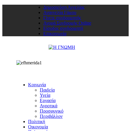
Δημοσιεύση Αγγελίας
Αναγγελία Γάμου
Γίνετε συνδρομητής
Αγορά Συνδρομής Online
Είσοδος συνδρομητή
Επικοινωνία
Κοινωνία
Παιδεία
Υγεία
Εργασία
Αγροτικά
Προσφυγικό
Περιβάλλον
Πολιτική
Οικονομία