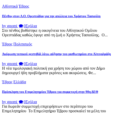
Αθλητικά
Έβρος
Πένθος στον Α.Ο. Ορεστιάδας για την απώλεια του Χρήστου Τασιούλη
by gnomi
0
Σχόλια
Στο πένθος βυθίστηκε η οικογένεια του Αθλητικού Ομίλου
Ορεστιάδας καθώς έφυγε από τη ζωή ο Χρήστος Τασιούλης. Ο...
Έβρος
Πολιτισμός
Ακύρωση τοπικού φεστιβάλ λόγω αύξησης του μισθωτηρίου στο Αλτιναλμάζη
by gnomi
0
Σχόλια
Η νέα τιμολογιακή πολιτική για χρήση του χώρου από τον Δήμο
δημιουργεί ήδη προβλήματα γκρίνιες και ακυρώσεις. Φε...
Έβρος
Ελλάδα
Πρόσκληση του Επιμελητηρίου Έβρου για συμμετοχή στην 90η ΔΕΘ
by gnomi
0
Σχόλια
Για δωρεάν συμμετοχή επιχειρήσεων στο περίπτερο του
Επιμελητηρίου Το Επιμελητήριο Έβρου προσκαλεί τα μέλη του