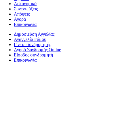
Αστυνομικά
Συνεντεύξεις
Απόψεις
Αγορά
Επικοινωνία
Δημοσιεύση Αγγελίας
Αναγγελία Γάμου
Γίνετε συνδρομητής
Αγορά Συνδρομής Online
Είσοδος συνδρομητή
Επικοινωνία