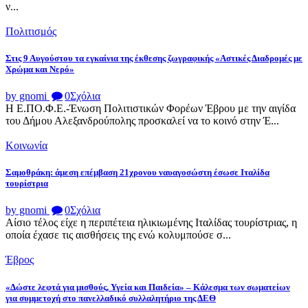
ν...
Πολιτισμός
Στις 9 Αυγούστου τα εγκαίνια της έκθεσης ζωγραφικής «Αστικές Διαδρομές με
Χρώμα και Νερό»
by gnomi
0
Σχόλια
Η Ε.ΠΟ.Φ.Ε.-Ένωση Πολιτιστικών Φορέων Έβρου με την αιγίδα
του Δήμου Αλεξανδρούπολης προσκαλεί να το κοινό στην Έ...
Κοινωνία
Σαμοθράκη: άμεση επέμβαση 21χρονου ναυαγοσώστη έσωσε Ιταλίδα
τουρίστρια
by gnomi
0
Σχόλια
Αίσιο τέλος είχε η περιπέτεια ηλικιωμένης Ιταλίδας τουρίστριας, η
οποία έχασε τις αισθήσεις της ενώ κολυμπούσε σ...
Έβρος
«Δώστε λεφτά για μισθούς, Υγεία και Παιδεία» – Κάλεσμα των σωματείων
για συμμετοχή στο πανελλαδικό συλλαλητήριο της ΔΕΘ