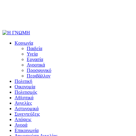
Κοινωνία
Παιδεία
Υγεία
Εργασία
Αγροτικά
Προσφυγικό
Περιβάλλον
Πολιτική
Οικονομία
Πολιτισμός
Αθλητικά
Αγγελίες
Αστυνομικά
Συνεντεύξεις
Απόψεις
Αγορά
Επικοινωνία
Δημοσιεύση Αγγελίας