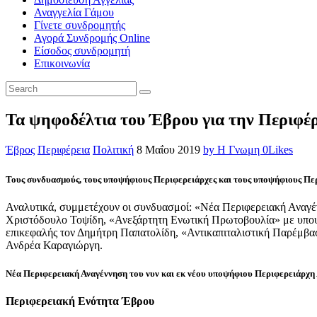
Αναγγελία Γάμου
Γίνετε συνδρομητής
Αγορά Συνδρομής Online
Είσοδος συνδρομητή
Επικοινωνία
Τα ψηφοδέλτια του Έβρου για την Περιφ
Έβρος
Περιφέρεια
Πολιτική
8 Μαΐου 2019
by Η Γνωμη
0
Likes
Τους συνδυασμούς, τους υποψήφιους Περιφερειάρχες και τους υποψήφιους Περ
Αναλυτικά, συμμετέχουν οι συνδυασμοί: «Νέα Περιφερειακή Αναγ
Χριστόδουλο Τοψίδη, «Ανεξάρτητη Ενωτική Πρωτοβουλία» με υποψ
επικεφαλής τον Δημήτρη Παπατολίδη, «Αντικαπιταλιστική Παρέμβ
Ανδρέα Καραγιώργη.
Νέα Περιφερειακή Αναγέννηση του νυν και εκ νέου υποψήφιου Περιφερειάρ
Περιφερειακή Ενότητα Έβρου