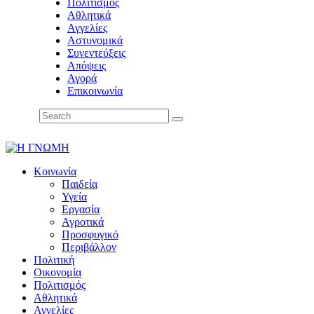
Πολιτισμός
Αθλητικά
Αγγελίες
Αστυνομικά
Συνεντεύξεις
Απόψεις
Αγορά
Επικοινωνία
Κοινωνία
Παιδεία
Υγεία
Εργασία
Αγροτικά
Προσφυγικό
Περιβάλλον
Πολιτική
Οικονομία
Πολιτισμός
Αθλητικά
Αγγελίες