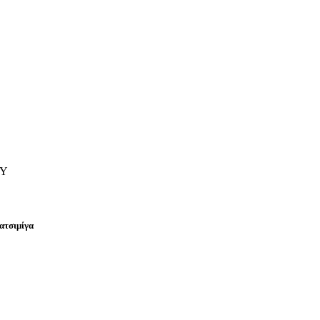
ΟΥ
ατσιμίγα