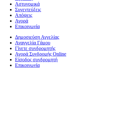
Αστυνομικά
Συνεντεύξεις
Απόψεις
Αγορά
Επικοινωνία
Δημοσιεύση Αγγελίας
Αναγγελία Γάμου
Γίνετε συνδρομητής
Αγορά Συνδρομής Online
Είσοδος συνδρομητή
Επικοινωνία