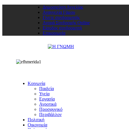
Δημοσιεύση Αγγελίας
Αναγγελία Γάμου
Γίνετε συνδρομητής
Αγορά Συνδρομής Online
Είσοδος συνδρομητή
Επικοινωνία
Κοινωνία
Παιδεία
Υγεία
Εργασία
Αγροτικά
Προσφυγικό
Περιβάλλον
Πολιτική
Οικονομία