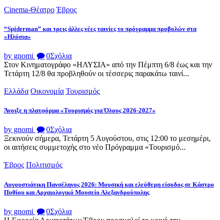
Cinema-Θέατρο
Έβρος
“Spiderman” και τρεις άλλες νέες ταινίες το πρόγραμμα προβολών στα
«Ηλύσια»
by gnomi
0
Σχόλια
Στον Κινηματογράφο «ΗΛΥΣΙΑ» από την Πέμπτη 6/8 έως και την
Τετάρτη 12/8 θα προβληθούν οι τέσσερις παρακάτω ταινί...
Ελλάδα
Οικονομία
Τουρισμός
Άνοιξε η πλατφόρμα «Τουρισμός για Όλους 2026-2027»
by gnomi
0
Σχόλια
Ξεκινούν σήμερα, Τετάρτη 5 Αυγούστου, στις 12:00 το μεσημέρι,
οι αιτήσεις συμμετοχής στο νέο Πρόγραμμα «Τουρισμό...
Έβρος
Πολιτισμός
Αυγουστιάτικη Πανσέληνος 2026: Μουσική και ελεύθερη είσοδος σε Κάστρο
Πυθίου και Αρχαιολογικό Μουσείο Αλεξανδρούπολης
by gnomi
0
Σχόλια