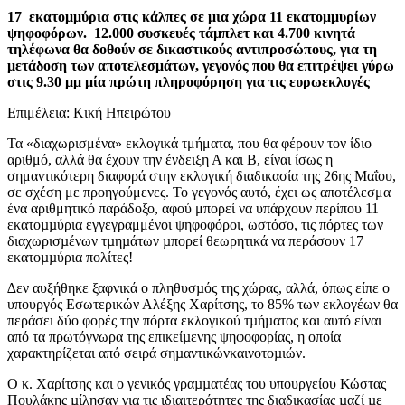
17 εκατομμύρια στις κάλπες σε μια χώρα 11 εκατομμυρίων
ψηφοφόρων.
12.000 συσκευές τάµπλετ και 4.700 κινητά
τηλέφωνα θα δοθούν σε δικαστικούς αντιπροσώπους, για τη
μετάδοση των αποτελεσμάτων, γεγονός που θα επιτρέψει γύρω
στις 9.30 μμ μία πρώτη πληροφόρηση για τις ευρωεκλογές
Επιμέλεια: Κική Ηπειρώτου
Τα «διαχωρισμένα» εκλογικά τμήματα, που θα φέρουν τον ίδιο
αριθμό, αλλά θα έχουν την ένδειξη Α και Β, είναι ίσως η
σημαντικότερη διαφορά στην εκλογική διαδικασία της 26ης Μαΐου,
σε σχέση με προηγούμενες. Το γεγονός αυτό, έχει ως αποτέλεσμα
ένα αριθμητικό παράδοξο, αφού μπορεί να υπάρχουν περίπου 11
εκατοµµύρια εγγεγραμμένοι ψηφοφόροι, ωστόσο, τις πόρτες των
διαχωρισµένων τµηµάτων µπορεί θεωρητικά να περάσουν 17
εκατοµµύρια πολίτες!
∆εν αυξήθηκε ξαφνικά ο πληθυσµός της χώρας, αλλά, όπως είπε ο
υπουργός Εσωτερικών Αλέξης Χαρίτσης, το 85% των εκλογέων θα
περάσει δύο φορές την πόρτα εκλογικού τµήµατος και αυτό είναι
από τα πρωτόγνωρα της επικείµενης ψηφοφορίας, η οποία
χαρακτηρίζεται από σειρά σηµαντικώνκαινοτοµιών.
Ο κ. Χαρίτσης και ο γενικός γραµµατέας του υπουργείου Κώστας
Πουλάκης µίλησαν για τις ιδιαιτερότητες της διαδικασίας µαζί µε