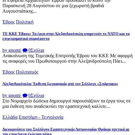
Η Εφορεία Αρχαιοτήτων Έβρου προσκαλεί το κοινό την
Παρασκευή 28 Αυγούστου σε μια ξεχωριστή βραδιά
Αυγουστιάτικης...
Έβρος
Πολιτική
ΤΕ ΚΚΕ Έβρου: Τα έργα στην Αλεξανδρούπολη υπηρετούν το ΝΑΤΟ και τα
επιχειρηματικά συμφέροντα
by gnomi
0
Σχόλια
Ανακοίνωση της Τομεακής Επιτροπής Έβρου του ΚΚΕ Με αφορμή
τις αναφορές του Πρωθυπουργού στην Αλεξανδρούπολη Πάει...
Έβρος
Πολιτισμός
Αλεξανδρούπολη: Έκθεση ζωγραφικής από τον Σύλλογο «Σπάρτακος
by gnomi
0
Σχόλια
Στο Νομαρχείο δώδεκα δημιουργοί παρουσιάζουν τα έργα τους σε
μια έκθεση που αναδεικνύει την ερασιτεχνική καλλιτε...
Ελλάδα
Επιστήμη - Τεχνολογία
Διευκρινίσεις του Συλλόγου Ερασιτεχνικής Αστρονομίας Θράκης σχετικά με
την επικείμενη έκλειψη ηλίου