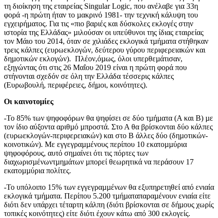
τη διοίκηση της εταιρείας Singular Logic, που ανέλαβε για 33η
φορά -η πρώτη ήταν το µακρινό 1981- την τεχνική κάλυψη του
εγχειρήµατος. Για τις «πιο βαριές και δύσκολες εκλογές στην
ιστορία της Ελλάδας» µιλούσαν οι υπεύθυνοι της ίδιας εταιρείας
τον Μάιο του 2014, όταν σε χιλιάδες εκλογικά τµήµατα στήθηκαν
τρεις κάλπες (ευρωεκλογών, δεύτερου γύρου περιφερειακών και
δηµοτικών εκλογών). Πλέον,όµως, όλοι υπερθεµάτισαν,
εξηγώντας ότι στις 26 Μαΐου 2019 είναι η πρώτη φορά που
στήνονται σχεδόν σε όλη την Ελλάδα τέσσερις κάλπες
(Ευρωβουλή, περιφέρειες, δήµοι, κοινότητες).
Οι καινοτομίες
-Το 85% των ψηφοφόρων θα ψηφίσει σε δύο τµήµατα (Α και Β) µε
τον ίδιο αύξοντα αριθµό µπροστά. Στο Α θα βρίσκονται δύο κάλπες
(ευρωεκλογών-περιφερειακών) και στο Β άλλες δύο (δηµοτικών-
κοινοτικών). Με εγγεγραµµένους περίπου 10 εκατοµµύρια
ψηφοφόρους, αυτό σηµαίνει ότι τις πόρτες των
διαχωρισµένωντµηµάτων µπορεί θεωρητικά να περάσουν 17
εκατοµµύρια πολίτες.
-Το υπόλοιπο 15% των εγγεγραµµένων θα εξυπηρετηθεί από ενιαία
εκλογικά τµήµατα. Περίπου 5.200 τµήµαταπαραµένουν ενιαία είτε
διότι δεν υπάρχει τέταρτη κάλπη (διότι βρίσκονται σε δήµους χωρίς
τοπικές κοινότητες) είτε διότι έχουν κάτω από 300 εκλογείς.