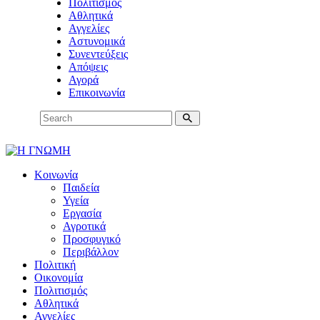
Πολιτισμός
Αθλητικά
Αγγελίες
Αστυνομικά
Συνεντεύξεις
Απόψεις
Αγορά
Επικοινωνία
Κοινωνία
Παιδεία
Υγεία
Εργασία
Αγροτικά
Προσφυγικό
Περιβάλλον
Πολιτική
Οικονομία
Πολιτισμός
Αθλητικά
Αγγελίες