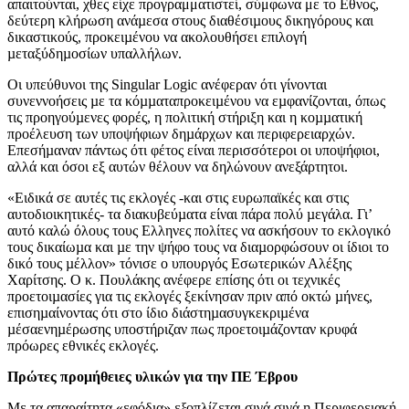
απαιτούνται, χθες είχε προγραμματιστεί, σύμφωνα με το Εθνος,
δεύτερη κλήρωση ανάµεσα στους διαθέσιµους δικηγόρους και
δικαστικούς, προκειµένου να ακολουθήσει επιλογή
µεταξύδηµοσίων υπαλλήλων.
Οι υπεύθυνοι της Singular Logic ανέφεραν ότι γίνονται
συνεννοήσεις µε τα κόµµαταπροκειµένου να εµφανίζονται, όπως
τις προηγούµενες φορές, η πολιτική στήριξη και η κοµµατική
προέλευση των υποψήφιων δηµάρχων και περιφερειαρχών.
Επεσήµαναν πάντως ότι φέτος είναι περισσότεροι οι υποψήφιοι,
αλλά και όσοι εξ αυτών θέλουν να δηλώνουν ανεξάρτητοι.
«Ειδικά σε αυτές τις εκλογές -και στις ευρωπαϊκές και στις
αυτοδιοικητικές- τα διακυβεύµατα είναι πάρα πολύ µεγάλα. Γι’
αυτό καλώ όλους τους Ελληνες πολίτες να ασκήσουν το εκλογικό
τους δικαίωµα και µε την ψήφο τους να διαµορφώσουν οι ίδιοι το
δικό τους µέλλον» τόνισε ο υπουργός Εσωτερικών Αλέξης
Χαρίτσης. Ο κ. Πουλάκης ανέφερε επίσης ότι οι τεχνικές
προετοιµασίες για τις εκλογές ξεκίνησαν πριν από οκτώ µήνες,
επισηµαίνοντας ότι στο ίδιο διάστηµασυγκεκριµένα
µέσαενηµέρωσης υποστήριζαν πως προετοιµάζονταν κρυφά
πρόωρες εθνικές εκλογές.
Πρώτες προμήθειες υλικών για την ΠΕ Έβρου
Με τα απαραίτητα «εφόδια» εξοπλίζεται σιγά σιγά η Περιφερειακή