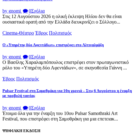
by gnomi
0
Σχόλια
Στις 12 Αυγούστου 2026 η ολική έκλειψη Ηλίου δεν θα είναι
ουσιαστικά ορατή από την Ελλάδα διευκρινίζει ο Σύλλογο...
Cinema-Θέατρο
Έβρος
Πολιτισμός
Ο «Υπηρέτης δύο Αφεντάδων» επιστρέφει στο Αλτιναλμάζη
by gnomi
0
Σχόλια
Ο Βασίλης Χαραλαμπόπουλος επιστρέφει στον πρωταγωνιστικό
ρόλο του «Υπηρέτη δύο Αφεντάδων», σε σκηνοθεσία Γιάννη ...
Έβρος
Πολιτισμός
Pulsar Festival στη Σαμοθράκη για 10η χρονιά – Στις 6 Αυγούστου η έναρξη
με προβολή ταινίας
by gnomi
0
Σχόλια
Έτοιμα όλα για την έναρξη του 10ου Pulsar Samothraki Art
Festival, που επιστρέφει στη Σαμοθράκη για μια επετειακ...
ΨΗΦΙΑΚΗ ΕΚΔΟΣΗ