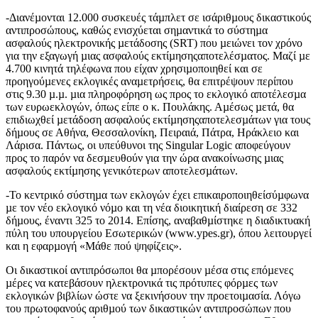
-Διανέµονται 12.000 συσκευές τάµπλετ σε ισάριθµους δικαστικούς
αντιπροσώπους, καθώς ενισχύεται σηµαντικά το σύστηµα
ασφαλούς ηλεκτρονικής µετάδοσης (SRT) που µειώνει τον χρόνο
για την εξαγωγή µιας ασφαλούς εκτίµησηςαποτελέσµατος. Μαζί µε
4.700 κινητά τηλέφωνα που είχαν χρησιµοποιηθεί και σε
προηγούµενες εκλογικές αναµετρήσεις, θα επιτρέψουν περίπου
στις 9.30 µ.µ. µια πληροφόρηση ως προς το εκλογικό αποτέλεσµα
των ευρωεκλογών, όπως είπε ο κ. Πουλάκης. Αµέσως µετά, θα
επιδιωχθεί µετάδοση ασφαλούς εκτίµησηςαποτελεσµάτων για τους
δήµους σε Αθήνα, Θεσσαλονίκη, Πειραιά, Πάτρα, Ηράκλειο και
Λάρισα. Πάντως, οι υπεύθυνοι της Singular Logic αποφεύγουν
προς το παρόν να δεσµευθούν για την ώρα ανακοίνωσης µιας
ασφαλούς εκτίµησης γενικότερων αποτελεσµάτων.
-Το κεντρικό σύστηµα των εκλογών έχει επικαιροποιηθείσύµφωνα
µε τον νέο εκλογικό νόµο και τη νέα διοικητική διαίρεση σε 332
δήµους, έναντι 325 το 2014. Επίσης, αναβαθµίστηκε η διαδικτυακή
πύλη του υπουργείου Εσωτερικών (www.ypes.gr), όπου λειτουργεί
και η εφαρµογή «Μάθε πού ψηφίζεις».
Οι δικαστικοί αντιπρόσωποι θα µπορέσουν µέσα στις επόµενες
µέρες να κατεβάσουν ηλεκτρονικά τις πρότυπες φόρµες των
εκλογικών βιβλίων ώστε να ξεκινήσουν την προετοιµασία. Λόγω
του πρωτοφανούς αριθµού των δικαστικών αντιπροσώπων που