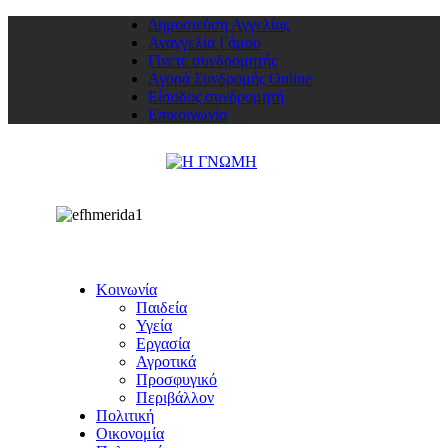
Δημοσιεύση Αγγελίας
Αναγγελία Γάμου
Γίνετε συνδρομητής
Αγορά Συνδρομής Online
Είσοδος συνδρομητή
Επικοινωνία
Κοινωνία
Παιδεία
Υγεία
Εργασία
Αγροτικά
Προσφυγικό
Περιβάλλον
Πολιτική
Οικονομία