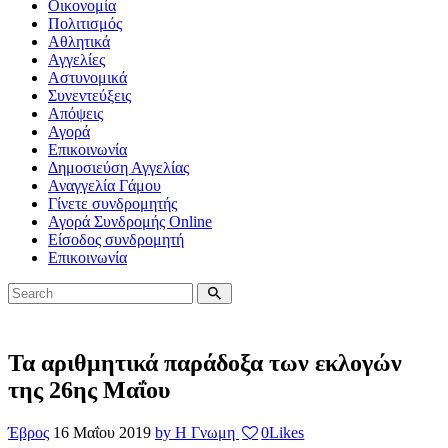
Οικονομία
Πολιτισμός
Αθλητικά
Αγγελίες
Αστυνομικά
Συνεντεύξεις
Απόψεις
Αγορά
Επικοινωνία
Δημοσιεύση Αγγελίας
Αναγγελία Γάμου
Γίνετε συνδρομητής
Αγορά Συνδρομής Online
Είσοδος συνδρομητή
Επικοινωνία
Τα αριθμητικά παράδοξα των εκλογών
της 26ης Μαΐου
Έβρος
16 Μαΐου 2019
by Η Γνωμη
0
Likes