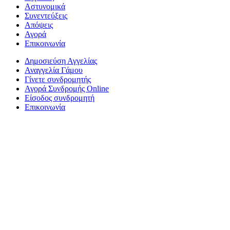
Αστυνομικά
Συνεντεύξεις
Απόψεις
Αγορά
Επικοινωνία
Δημοσιεύση Αγγελίας
Αναγγελία Γάμου
Γίνετε συνδρομητής
Αγορά Συνδρομής Online
Είσοδος συνδρομητή
Επικοινωνία