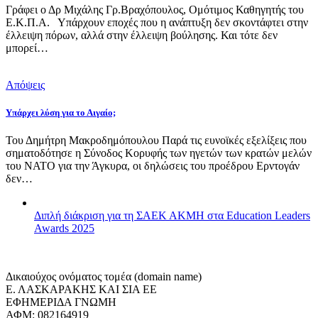
Γράφει ο Δρ Μιχάλης Γρ.Βραχόπουλος, Ομότιμος Καθηγητής του
Ε.Κ.Π.Α. Υπάρχουν εποχές που η ανάπτυξη δεν σκοντάφτει στην
έλλειψη πόρων, αλλά στην έλλειψη βούλησης. Και τότε δεν
μπορεί…
Απόψεις
Υπάρχει λύση για το Αιγαίο;
Του Δημήτρη Μακροδημόπουλου Παρά τις ευνοϊκές εξελίξεις που
σηματοδότησε η Σύνοδος Κορυφής των ηγετών των κρατών μελών
του ΝΑΤΟ για την Άγκυρα, οι δηλώσεις του προέδρου Ερντογάν
δεν…
Διπλή διάκριση για τη ΣΑΕΚ ΑΚΜΗ στα Education Leaders
Awards 2025
Δικαιούχος ονόματος τομέα (domain name)
Ε. ΛΑΣΚΑΡΑΚΗΣ ΚΑΙ ΣΙΑ ΕΕ
ΕΦΗΜΕΡΙΔΑ ΓΝΩΜΗ
ΑΦΜ: 082164919