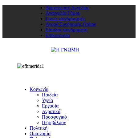
Δημοσιεύση Αγγελίας
Αναγγελία Γάμου
Γίνετε συνδρομητής
Αγορά Συνδρομής Online
Είσοδος συνδρομητή
Επικοινωνία
Κοινωνία
Παιδεία
Υγεία
Εργασία
Αγροτικά
Προσφυγικό
Περιβάλλον
Πολιτική
Οικονομία