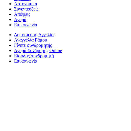
Αστυνομικά
Συνεντεύξεις
Απόψεις
Αγορά
Επικοινωνία
Δημοσιεύση Αγγελίας
Αναγγελία Γάμου
Γίνετε συνδρομητής
Αγορά Συνδρομής Online
Είσοδος συνδρομητή
Επικοινωνία