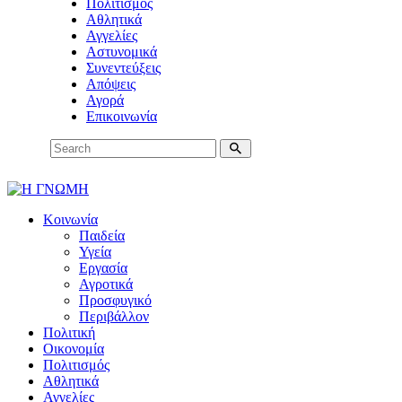
Πολιτισμός
Αθλητικά
Αγγελίες
Αστυνομικά
Συνεντεύξεις
Απόψεις
Αγορά
Επικοινωνία
Κοινωνία
Παιδεία
Υγεία
Εργασία
Αγροτικά
Προσφυγικό
Περιβάλλον
Πολιτική
Οικονομία
Πολιτισμός
Αθλητικά
Αγγελίες