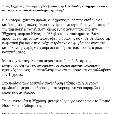
Ένας 15χρονος συνελήφθη χθες βράδυ στην Ορεστιάδα, κατηγορούμενος για
απόπειρα ληστείας σε κατάστημα της πόλης!
Ειδικότερα, χθες το βράδυ, ο 15χρονος ημεδαπός εισήλθε σε
κατάστημα της πόλης, όπου επιχείρησε να αφαιρέσει χρήματα από
την ταμειακή μηχανή, πλην όμως έγινε αντιληπτός από την
35χρονη, υπήκοο Κίνας, υπάλληλο του καταστήματος. Στην
προσπάθεια της να τον αποτρέψει, ο δράστης άσκησε σε βάρος της
σωματική βία και στη συνέχεια τράπηκε σε φυγή προς άγνωστη
κατεύθυνση, χωρίς να αφαιρέσει οτιδήποτε από το εσωτερικό του
καταστήματος.
Μετά την καταγγελία του περιστατικού, υπήρξε άμεση
κινητοποίηση των αστυνομικών, οι οποίοι πραγματοποίησαν
σχετικές έρευνες, με αποτέλεσμα να εντοπίσουν και να συλλάβουν
τον 15χρονο.
Στο πλαίσιο των ερευνών συνελήφθη επίσης και η 31χρονη
ημεδαπή μητέρα του δράστη, κατηγορούμενη για παραμέληση
εποπτείας ανηλίκου.
Σημειώνεται ότι η 35χρονη μεταφέρθηκε για νοσηλεία στο Γενικό
Νοσοκομείο Διδυμοτείχου.