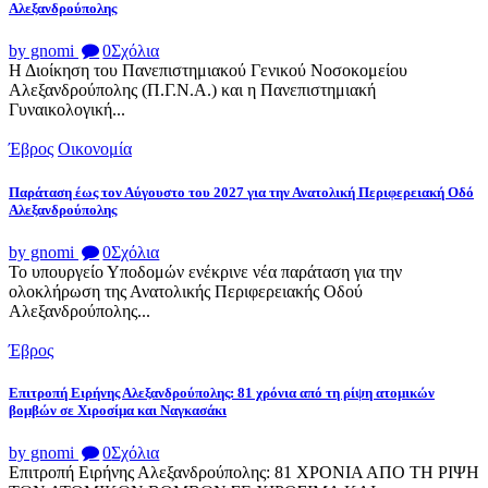
Αλεξανδρούπολης
by gnomi
0
Σχόλια
Η Διοίκηση του Πανεπιστημιακού Γενικού Νοσοκομείου
Αλεξανδρούπολης (Π.Γ.Ν.Α.) και η Πανεπιστημιακή
Γυναικολογική...
Έβρος
Οικονομία
Παράταση έως τον Αύγουστο του 2027 για την Ανατολική Περιφερειακή Οδό
Αλεξανδρούπολης
by gnomi
0
Σχόλια
Το υπουργείο Υποδομών ενέκρινε νέα παράταση για την
ολοκλήρωση της Ανατολικής Περιφερειακής Οδού
Αλεξανδρούπολης...
Έβρος
Επιτροπή Ειρήνης Αλεξανδρούπολης: 81 χρόνια από τη ρίψη ατομικών
βομβών σε Χιροσίμα και Ναγκασάκι
by gnomi
0
Σχόλια
Επιτροπή Ειρήνης Αλεξανδρούπολης: 81 ΧΡΟΝΙΑ ΑΠΟ ΤΗ ΡΙΨΗ