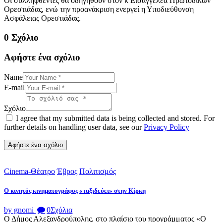
Οι συλληφθέντες θα οδηγηθούν στον κ Εισαγγελέα Πρωτοδικών
Ορεστιάδας, ενώ την προανάκριση ενεργεί η Υποδιεύθυνση
Ασφάλειας Ορεστιάδας.
0 Σχόλιο
Αφήστε ένα σχόλιο
Name
E-mail
Σχόλιο
I agree that my submitted data is being collected and stored. For
further details on handling user data, see our
Privacy Policy
Cinema-Θέατρο
Έβρος
Πολιτισμός
Ο κινητός κινηματογράφος «ταξιδεύει» στην Κίρκη
by gnomi
0
Σχόλια
Ο Δήμος Αλεξανδρούπολης, στο πλαίσιο του προγράμματος «Ο