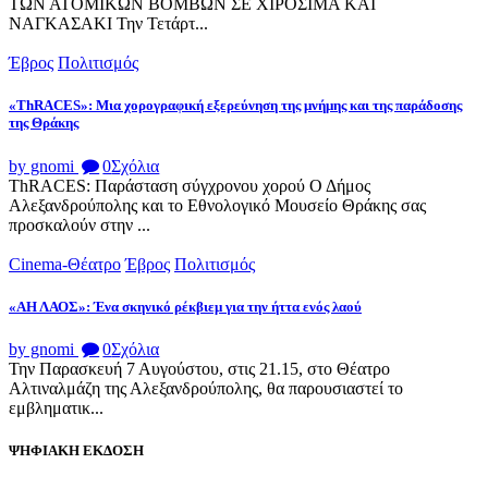
ΤΩΝ ΑΤΟΜΙΚΩΝ ΒΟΜΒΩΝ ΣΕ ΧΙΡΟΣΙΜΑ ΚΑΙ
ΝΑΓΚΑΣΑΚΙ Την Τετάρτ...
Έβρος
Πολιτισμός
«ThRACES»: Μια χορογραφική εξερεύνηση της μνήμης και της παράδοσης
της Θράκης
by gnomi
0
Σχόλια
ThRACES: Παράσταση σύγχρονου χορού Ο Δήμος
Αλεξανδρούπολης και το Εθνολογικό Μουσείο Θράκης σας
προσκαλούν στην ...
Cinema-Θέατρο
Έβρος
Πολιτισμός
«ΑΗ ΛΑΟΣ»: Ένα σκηνικό ρέκβιεμ για την ήττα ενός λαού
by gnomi
0
Σχόλια
Την Παρασκευή 7 Αυγούστου, στις 21.15, στο Θέατρο
Αλτιναλμάζη της Αλεξανδρούπολης, θα παρουσιαστεί το
εμβληματικ...
ΨΗΦΙΑΚΗ ΕΚΔΟΣΗ