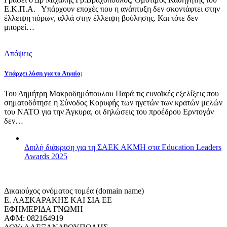
Ε.Κ.Π.Α. Υπάρχουν εποχές που η ανάπτυξη δεν σκοντάφτει στην
έλλειψη πόρων, αλλά στην έλλειψη βούλησης. Και τότε δεν
μπορεί…
Απόψεις
Υπάρχει λύση για το Αιγαίο;
Του Δημήτρη Μακροδημόπουλου Παρά τις ευνοϊκές εξελίξεις που
σηματοδότησε η Σύνοδος Κορυφής των ηγετών των κρατών μελών
του ΝΑΤΟ για την Άγκυρα, οι δηλώσεις του προέδρου Ερντογάν
δεν…
Διπλή διάκριση για τη ΣΑΕΚ ΑΚΜΗ στα Education Leaders
Awards 2025
Δικαιούχος ονόματος τομέα (domain name)
Ε. ΛΑΣΚΑΡΑΚΗΣ ΚΑΙ ΣΙΑ ΕΕ
ΕΦΗΜΕΡΙΔΑ ΓΝΩΜΗ
ΑΦΜ: 082164919