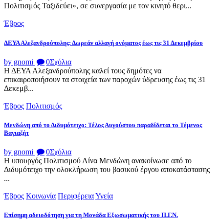
Πολιτισμός Ταξιδεύει», σε συνεργασία με τον κινητό θερι...
Έβρος
ΔΕΥΑ Αλεξανδρούπολης: Δωρεάν αλλαγή ονόματος έως τις 31 Δεκεμβρίου
by gnomi
0
Σχόλια
Η ΔΕΥΑ Αλεξανδρούπολης καλεί τους δημότες να
επικαιροποιήσουν τα στοιχεία των παροχών ύδρευσης έως τις 31
Δεκεμβ...
Έβρος
Πολιτισμός
Μενδώνη από το Διδυμότειχο: Τέλος Αυγούστου παραδίδεται το Τέμενος
Βαγιαζήτ
by gnomi
0
Σχόλια
Η υπουργός Πολιτισμού Λίνα Μενδώνη ανακοίνωσε από το
Διδυμότειχο την ολοκλήρωση του βασικού έργου αποκατάστασης
...
Έβρος
Κοινωνία
Περιφέρεια
Υγεία
Επίσημη αδειοδότηση για τη Μονάδα Εξωσωματικής του Π.Γ.Ν.