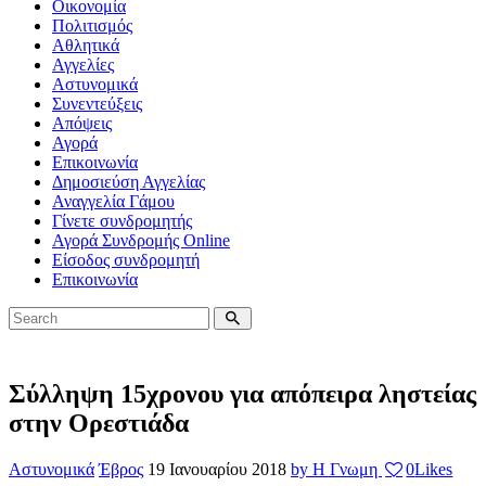
Οικονομία
Πολιτισμός
Αθλητικά
Αγγελίες
Αστυνομικά
Συνεντεύξεις
Απόψεις
Αγορά
Επικοινωνία
Δημοσιεύση Αγγελίας
Αναγγελία Γάμου
Γίνετε συνδρομητής
Αγορά Συνδρομής Online
Είσοδος συνδρομητή
Επικοινωνία
Σύλληψη 15χρονου για απόπειρα ληστείας
στην Ορεστιάδα
Αστυνομικά
Έβρος
19 Ιανουαρίου 2018
by Η Γνωμη
0
Likes