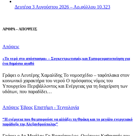
Δευτέρα 3 Αυγούστου 2026 – Αρ.φύλλου 10.323
ΑΡΘΡΑ – ΑΠΟΨΕΙΣ
Απόψεις
«Το νερό στο απόσπασμα» – Συγκεντρωτισμός και Εμπορευματοποίηση για
ένα δημόσιο αγαθό
Γράφει ο Λευτέρης Χαμαλίδης Το νομοσχέδιο – ταφόπλακα στον
κοινωνικό χαρακτήρα του νερού Ο πρόσφατος νόμος του
Υπουργείου Περιβάλλοντος και Ενέργειας για τη διαχείριση των
υδάτων, που παραδίδει…
Απόψεις
Έβρος
Επιστήμη - Τεχνολογία
“Η ενέργεια που θα μπορούσε να αλλάξει τη Θράκη και το μεγάλο ενεργειακό
παράδοξο της Αλεξανδρούπολης”
Γράφει ο Δρ Μιχάλης Γρ.Βραχόπουλος, Ομότιμος Καθηγητής του