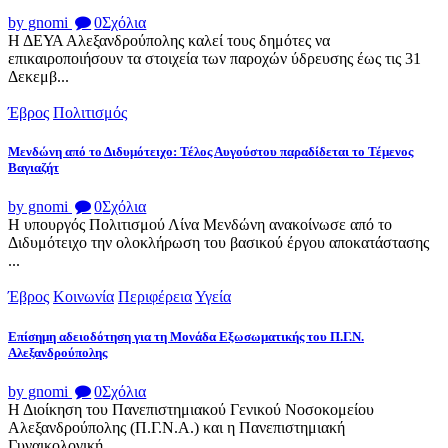
by gnomi
0
Σχόλια
Η ΔΕΥΑ Αλεξανδρούπολης καλεί τους δημότες να
επικαιροποιήσουν τα στοιχεία των παροχών ύδρευσης έως τις 31
Δεκεμβ...
Έβρος
Πολιτισμός
Μενδώνη από το Διδυμότειχο: Τέλος Αυγούστου παραδίδεται το Τέμενος
Βαγιαζήτ
by gnomi
0
Σχόλια
Η υπουργός Πολιτισμού Λίνα Μενδώνη ανακοίνωσε από το
Διδυμότειχο την ολοκλήρωση του βασικού έργου αποκατάστασης
...
Έβρος
Κοινωνία
Περιφέρεια
Υγεία
Επίσημη αδειοδότηση για τη Μονάδα Εξωσωματικής του Π.Γ.Ν.
Αλεξανδρούπολης
by gnomi
0
Σχόλια
Η Διοίκηση του Πανεπιστημιακού Γενικού Νοσοκομείου
Αλεξανδρούπολης (Π.Γ.Ν.Α.) και η Πανεπιστημιακή
Γυναικολογική...