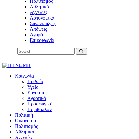
Πολιτισμός
Αθλητικά
Αγγελίες
Αστυνομικά
Συνεντεύξεις
Απόψεις
Αγορά
Επικοινωνία
Κοινωνία
Παιδεία
Υγεία
Εργασία
Αγροτικά
Προσφυγικό
Περιβάλλον
Πολιτική
Οικονομία
Πολιτισμός
Αθλητικά
Αγγελίες