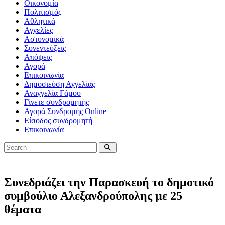
Οικονομία
Πολιτισμός
Αθλητικά
Αγγελίες
Αστυνομικά
Συνεντεύξεις
Απόψεις
Αγορά
Επικοινωνία
Δημοσιεύση Αγγελίας
Αναγγελία Γάμου
Γίνετε συνδρομητής
Αγορά Συνδρομής Online
Είσοδος συνδρομητή
Επικοινωνία
Συνεδριάζει την Παρασκευή το δημοτικό
συμβούλιο Αλεξανδρούπολης με 25
θέματα