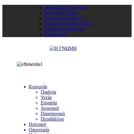
Δημοσιεύση Αγγελίας
Αναγγελία Γάμου
Γίνετε συνδρομητής
Αγορά Συνδρομής Online
Είσοδος συνδρομητή
Επικοινωνία
Κοινωνία
Παιδεία
Υγεία
Εργασία
Αγροτικά
Προσφυγικό
Περιβάλλον
Πολιτική
Οικονομία