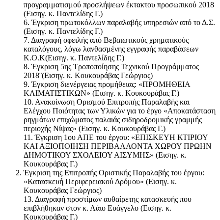
προγραμματισμού προσλήψεων έκτακτου προσωπικού 2018
(Εισηγ. κ. Παντελίδης Γ.)
6. Έγκριση πρωτοκόλλων παραλαβής υπηρεσιών από το Δ.Σ.
(Εισηγ. κ. Παντελίδης Γ.)
7. Διαγραφή οφειλής από Βεβαιωτικούς χρηματικούς
καταλόγους, λόγω λανθασμένης εγγραφής παραβάσεων
Κ.Ο.Κ(Εισηγ. κ. Παντελίδης Γ.)
8. Έγκριση 5ης Τροποποίησης Τεχνικού Προγράμματος
2018¨(Εισηγ. κ. Κουκουράβας Γεώργιος)
9. Έγκριση διενέργειας προμήθειας: «ΠΡΟΜΗΘΕΙΑ
ΚΛΙΜΑΤΙΣΤΙΚΩΝ» (Εισηγ. κ. Κουκουράβας Γ.)
10. Ανακοίνωση Ορισμού Επιτροπής Παραλαβής και
Ελέγχου Ποιότητας των Υλικών για το έργο «Αποκατάσταση
ρηγμάτων επιχώματος παλαιάς σιδηροδρομικής γραμμής
περιοχής Νίψας» (Εισηγ. κ. Κουκουράβας Γ.)
11. Έγκριση 1ου ΑΠΕ του έργου: «ΕΠΙΣΚΕΥΗ ΚΤΙΡΙΟΥ
ΚΑΙ ΑΞΙΟΠΟΙΗΣΗ ΠΕΡΙΒΑΛΛΟΝΤΑ ΧΩΡΟΥ ΠΡΩΗΝ
ΔΗΜΟΤΙΚΟΥ ΣΧΟΛΕΙΟΥ ΑΙΣΥΜΗΣ» (Εισηγ. κ.
Κουκουράβας Γ.)
Έγκριση της Επιτροπής Οριστικής Παραλαβής του έργου:
«Κατασκευή Περιφερειακού Δρόμου» (Εισηγ. κ.
Κουκουράβας Γεώργιος)
13. Διαγραφή προστίμων αυθαίρετης κατασκευής που
επιβλήθηκαν στον κ. Λάιο Ευάγγελο (Εισηγ. κ.
Κουκουράβας Γ.)