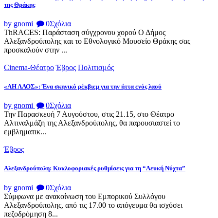
της Θράκης
by gnomi
0
Σχόλια
ThRACES: Παράσταση σύγχρονου χορού Ο Δήμος
Αλεξανδρούπολης και το Εθνολογικό Μουσείο Θράκης σας
προσκαλούν στην ...
Cinema-Θέατρο
Έβρος
Πολιτισμός
«ΑΗ ΛΑΟΣ»: Ένα σκηνικό ρέκβιεμ για την ήττα ενός λαού
by gnomi
0
Σχόλια
Την Παρασκευή 7 Αυγούστου, στις 21.15, στο Θέατρο
Αλτιναλμάζη της Αλεξανδρούπολης, θα παρουσιαστεί το
εμβληματικ...
Έβρος
Αλεξανδρούπολη: Κυκλοφοριακές ρυθμίσεις για τη “Λευκή Νύχτα”
by gnomi
0
Σχόλια
Σύμφωνα με ανακοίνωση του Εμπορικού Συλλόγου
Αλεξανδρούπολης, από τις 17.00 το απόγευμα θα ισχύσει
πεζοδρόμηση 8...