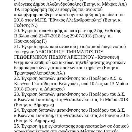
ενέργειες Δήμου Αλεξανδρούπολης (Εισηγ. κ. Μάκρας Απ.)
19. Παραχώρηση της λειτουργίας του ανοικτού
κολυμβητηρίου Φερών κατά την κολυμβητική περίοδο του
2018 στον Μ.Γ.Σ. ¨Εθνικός Αλεξανδρούπολης¨ (Εισηγ. κ.
Γκότσης Ν.)
20. Έγκριση τοποθέτησης περιπτέρων της 27ης Έκθεσης
Βιβλίου από 21-07-2018 έως 29-07-2018 (Εισηγ. κ.
Κουκουράβας Γ.)
21. Έγκριση πρακτικού ανοικτού μειοδοτικού διαγωνισμού
του έργου: ΑΞΙΟΠΟΙΗΣΗ ΤΜΗΜΑΤΟΣ ΤΟΥ
ΓΕΩΘΕΡΜΙΚΟΥ ΠΕΔΙΟΥ ΑΡΙΣΤΗΝΟΥ «Κατασκευή
Θερμικού Σταθμού και δικτύων τηλεθέρμανσης αγροτικών
θερμοκηπιακών εγκαταστάσεων και κτηρίων» (Εισηγ κ.
Τριανταφυλλοπούλου Αλ.)
22. Έγκριση δαπανών μετακίνησης του Προέδρου Δ.Σ. κ.
Κων/νου Γκοτσίδη στο Βελιγράδι , από 10 έως και13 Μαΐου
2018 (Εισηγ. κ. Δήμαρχος)
23. Έγκριση δαπανών μετακίνησης του Προέδρου του Δ.Σ.
κ.Κων/νου Γκοτσίδη, στη Θεσσαλονίκη στις 16 Μαΐου 2018
(Εισηγ. κ. Δήμαρχος)
24. Έγκριση δαπανών μετακίνησης του Προέδρου του Δ.Σ.
κ.Κων/νου Γκοτσίδη, στη Θεσσαλονίκη στις 28 Ιουνίου 2018
(Εισηγ. Κ. Δήμαρχος)
25. Έγκριση ή μη εγκατάστασης ποιμνιοστασίων σε δασικού
χαρακτήρα έκταση στο αγρόκτημα Μέστης της Τοπικής