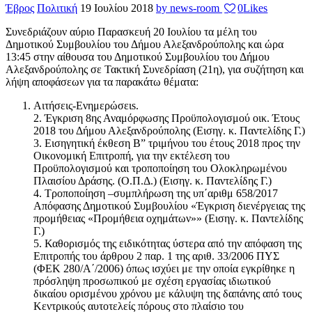
Έβρος
Πολιτική
19 Ιουλίου 2018
by news-room
0
Likes
Συνεδριάζουν αύριο Παρασκευή 20 Ιουλίου τα μέλη του
Δημοτικού Συμβουλίου του Δήμου Αλεξανδρούπολης και ώρα
13:45 στην αίθουσα του Δημοτικού Συμβουλίου του Δήμου
Αλεξανδρούπολης σε Τακτική Συνεδρίαση (21η), για συζήτηση και
λήψη αποφάσεων για τα παρακάτω θέματα:
Αιτήσεις-Ενημερώσειs.
2. Έγκριση 8ης Αναμόρφωσης Προϋπολογισμού οικ. Έτους
2018 του Δήμου Αλεξανδρούπολης (Εισηγ. κ. Παντελίδης Γ.)
3. Εισηγητική έκθεση Β” τριμήνου του έτους 2018 προς την
Οικονομική Επιτροπή, για την εκτέλεση του
Προϋπολογισμού και τροποποίηση του Ολοκληρωμένου
Πλαισίου Δράσης. (Ο.Π.Δ.) (Εισηγ. κ. Παντελίδης Γ.)
4. Τροποποίηση –συμπλήρωση της υπ΄αριθμ 658/2017
Απόφασης Δημοτικού Συμβουλίου «Έγκριση διενέργειας της
προμήθειας «Προμήθεια οχημάτων»» (Εισηγ. κ. Παντελίδης
Γ.)
5. Καθορισμός της ειδικότητας ύστερα από την απόφαση της
Επιτροπής του άρθρου 2 παρ. 1 της αριθ. 33/2006 ΠΥΣ
(ΦΕΚ 280/Α΄/2006) όπως ισχύει με την οποία εγκρίθηκε η
πρόσληψη προσωπικού με σχέση εργασίας ιδιωτικού
δικαίου ορισμένου χρόνου με κάλυψη της δαπάνης από τους
Κεντρικούς αυτοτελείς πόρους στο πλαίσιο του