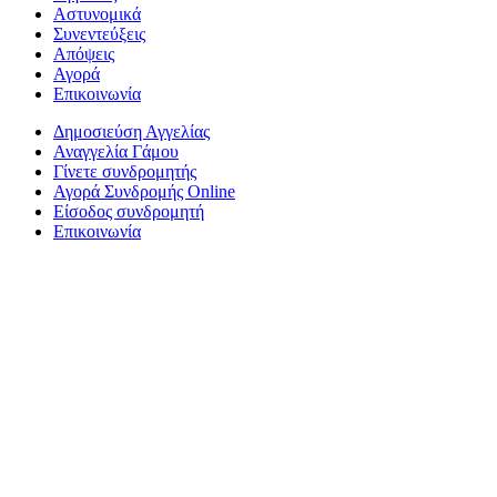
Αστυνομικά
Συνεντεύξεις
Απόψεις
Αγορά
Επικοινωνία
Δημοσιεύση Αγγελίας
Αναγγελία Γάμου
Γίνετε συνδρομητής
Αγορά Συνδρομής Online
Είσοδος συνδρομητή
Επικοινωνία