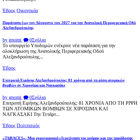
Έβρος
Οικονομία
Παράταση έως τον Αύγουστο του 2027 για την Ανατολική Περιφερειακή Οδό
Αλεξανδρούπολης
by gnomi
0
Σχόλια
Το υπουργείο Υποδομών ενέκρινε νέα παράταση για την
ολοκλήρωση της Ανατολικής Περιφερειακής Οδού
Αλεξανδρούπολης...
Έβρος
Επιτροπή Ειρήνης Αλεξανδρούπολης: 81 χρόνια από τη ρίψη ατομικών
βομβών σε Χιροσίμα και Ναγκασάκι
by gnomi
0
Σχόλια
Επιτροπή Ειρήνης Αλεξανδρούπολης: 81 ΧΡΟΝΙΑ ΑΠΟ ΤΗ ΡΙΨΗ
ΤΩΝ ΑΤΟΜΙΚΩΝ ΒΟΜΒΩΝ ΣΕ ΧΙΡΟΣΙΜΑ ΚΑΙ
ΝΑΓΚΑΣΑΚΙ Την Τετάρτ...
Έβρος
Πολιτισμός
«ThRACES»: Μια χορογραφική εξερεύνηση της μνήμης και της παράδοσης