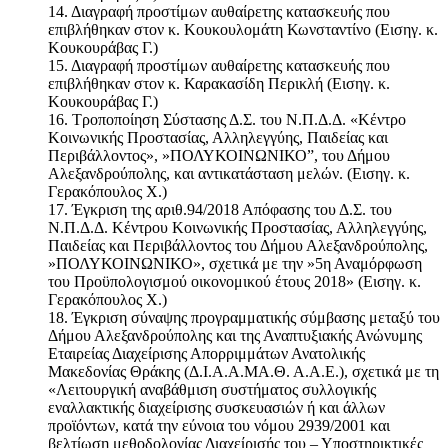
14. Διαγραφή προστίμων αυθαίρετης κατασκευής που
επιβλήθηκαν στον κ. Κουκουλομάτη Κωνσταντίνο (Εισηγ. κ.
Κουκουράβας Γ.)
15. Διαγραφή προστίμων αυθαίρετης κατασκευής που
επιβλήθηκαν στον κ. Καρακασίδη Περικλή (Εισηγ. κ.
Κουκουράβας Γ.)
16. Τροποποίηση Σύστασης Δ.Σ. του Ν.Π.Δ.Δ. «Κέντρο
Κοινωνικής Προστασίας, Αλληλεγγύης, Παιδείας και
Περιβάλλοντος», »ΠΟΛΥΚΟΙΝΩΝΙΚΟ”, του Δήμου
Αλεξανδρούπολης, και αντικατάσταση μελών. (Εισηγ. κ.
Γερακόπουλος Χ.)
17. Έγκριση της αριθ.94/2018 Απόφασης του Δ.Σ. του
Ν.Π.Δ.Δ. Κέντρου Κοινωνικής Προστασίας, Αλληλεγγύης,
Παιδείας και Περιβάλλοντος του Δήμου Αλεξανδρούπολης,
»ΠΟΛΥΚΟΙΝΩΝΙΚΟ», σχετικά με την »5η Αναμόρφωση
του Προϋπολογισμού οικονομικού έτους 2018» (Εισηγ. κ.
Γερακόπουλος Χ.)
18. Έγκριση σύναψης προγραμματικής σύμβασης μεταξύ του
Δήμου Αλεξανδρούπολης και της Αναπτυξιακής Ανώνυμης
Εταιρείας Διαχείρισης Απορριμμάτων Ανατολικής
Μακεδονίας Θράκης (Δ.Ι.Α.Α.ΜΑ.Θ. Α.Α.Ε.), σχετικά με τη
«Λειτουργική αναβάθμιση συστήματος συλλογικής
εναλλακτικής διαχείρισης συσκευασιών ή και άλλων
προϊόντων, κατά την εύνοια του νόμου 2939/2001 και
βελτίωση μεθοδολογίας Διαχείρισής του – Υποστηρικτικές