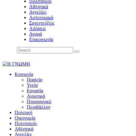
Πολιτισμός
Αθλητικά
Αγγελίες
Αστυνομικά
Συνεντεύξεις
Απόψεις
Αγορά
Επικοινωνία
Κοινωνία
Παιδεία
Υγεία
Εργασία
Αγροτικά
Προσφυγικό
Περιβάλλον
Πολιτική
Οικονομία
Πολιτισμός
Αθλητικά
Αγγελίες