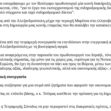
 υπογράψουμε με τον Βούλγαρο πρωθυπουργό μία κοινή διακήρυξη, στ
κειται, είπε, “για το έργο του εκσυγχρονισμού της σιδηροδρομικής 
λύ σύγχρονο και ταχύ σιδηροδρομικό δίκτυο”.
ς από την Αλεξανδρούπολη μέχρι την περιοχή Μαρίτσα στα ελληνοβου
τη δημιουργία μιας κοινής εταιρείας που θα αναλάβει την κατασκευή
μέσα από την τετραμερή συνεργασία να επενδύσουν στην ενεργειακή 
ν Αλεξανδρούπολη με τη βουλγαρική αγορά.
αι αναφερόμενος στην παρουσία του πρωθυπουργού του Ισραήλ, τόνισε
ιτικής σημασίας, όχι μόνο για τις χώρες μας, ευρύτερα για τη Νοτιο
 Ευρώπη, θα έχει τη δυνατότητα να πάει και προς τα Βόρεια, μέσω 
ίτερης αξίας, ιδιαίτερης γεωπολιτικής, αλλά και οικονομικής αξίας»,
ρική συνεργασία
νίας συζήτησαν για μια σειρά από ζητήματα που αφορούν την οικονομι
ς σε επίπεδο βάσης, ο κ. Τσίπρας κατέθεσε την πρόταση για τη δημ
Τετραμερής Σύνοδος να μην περιοριστεί στις διακρατικές σχέσεις, αλ