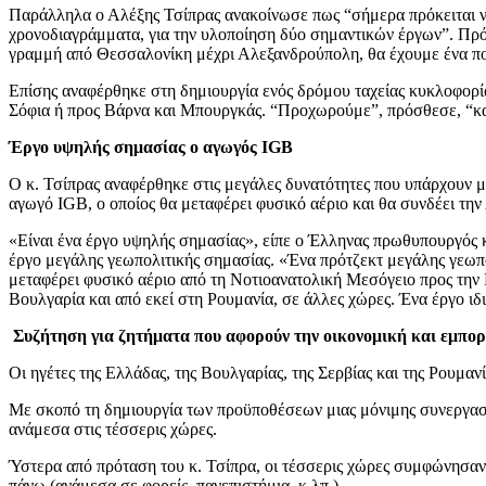
Παράλληλα ο Αλέξης Τσίπρας ανακοίνωσε πως “σήμερα πρόκειται να
χρονοδιαγράμματα, για την υλοποίηση δύο σημαντικών έργων”. Πρό
γραμμή από Θεσσαλονίκη μέχρι Αλεξανδρούπολη, θα έχουμε ένα πο
Επίσης αναφέρθηκε στη δημιουργία ενός δρόμου ταχείας κυκλοφορία
Σόφια ή προς Βάρνα και Μπουργκάς. “Προχωρούμε”, πρόσθεσε, “και σ
Έργο υψηλής σημασίας ο αγωγός IGB
Ο κ. Τσίπρας αναφέρθηκε στις μεγάλες δυνατότητες που υπάρχουν 
αγωγό IGB, ο οποίος θα μεταφέρει φυσικό αέριο και θα συνδέει τη
«Είναι ένα έργο υψηλής σημασίας», είπε ο Έλληνας πρωθυπουργός κ
έργο μεγάλης γεωπολιτικής σημασίας. «Ένα πρότζεκτ μεγάλης γεωπολ
μεταφέρει φυσικό αέριο από τη Νοτιοανατολική Μεσόγειο προς την
Βουλγαρία και από εκεί στη Ρουμανία, σε άλλες χώρες. Ένα έργο ιδια
Συζήτηση για ζητήματα που αφορούν την οικονομική και εμπο
Οι ηγέτες της Ελλάδας, της Βουλγαρίας, της Σερβίας και της Ρουμα
Με σκοπό τη δημιουργία των προϋποθέσεων μιας μόνιμης συνεργασία
ανάμεσα στις τέσσερις χώρες.
Ύστερα από πρόταση του κ. Τσίπρα, οι τέσσερις χώρες συμφώνησαν η 
πάνω (ανάμεσα σε φορείς, πανεπιστήμια, κ.λπ.).