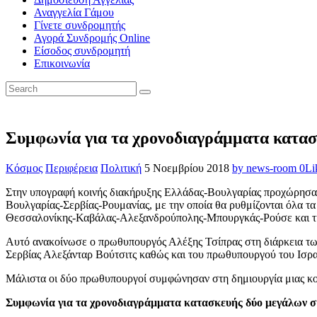
Αναγγελία Γάμου
Γίνετε συνδρομητής
Αγορά Συνδρομής Online
Είσοδος συνδρομητή
Επικοινωνία
Συμφωνία για τα χρονοδιαγράμματα κατασ
Κόσμος
Περιφέρεια
Πολιτική
5 Νοεμβρίου 2018
by news-room
0
Li
Στην υπογραφή κοινής διακήρυξης Ελλάδας-Βουλγαρίας προχώρησα
Βουλγαρίας-Σερβίας-Ρουμανίας, με την οποία θα ρυθμίζονται όλα τ
Θεσσαλονίκης-Καβάλας-Αλεξανδρούπολης-Μπουργκάς-Ρούσε και της
Αυτό ανακοίνωσε ο πρωθυπουργός Αλέξης Τσίπρας στη διάρκεια τω
Σερβίας Αλεξάνταρ Βούτσιτς καθώς και του πρωθυπουργού του Ισρ
Μάλιστα οι δύο πρωθυπουργοί συμφώνησαν στη δημιουργία μιας κοινή
Συμφωνία για τα χρονοδιαγράμματα κατασκευής δύο μεγάλων 