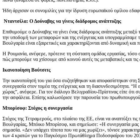
Ήδη άρχισαν οι συνομιλίες για την ίδρυση ευρωπαϊκού ομίλου εδαφι
Νταντσίλα: Ο Δούναβης να γίνεις διάδρομος ανάπτυξης
Επιθυμούμε ο Δούναβης να γίνει ένας διάδρομος ανάπτυξης μεταξύ
την υποδομή των μεταφορών και της ενέργειας και υπογραμμίσαμε τη
Βουλγαρία είναι εξαιρετικές και χαρακτηρίζονται από δυναμική και π
Η Ρουμανία, ανέφερε, πρότεινε τη σύσταση ομάδας εργασίας, τόσο 
πώς μπορούμε να χτίσουμε από κοινού αυτές τις μεταβατικές και τι
Ικανοποίηση Βούτσιτς
Την ικανοποίησή του για όσα συζητήθηκαν και αποφασίστηκαν στη 
συνεργασία στον τομέα της ενέργειας και τη διασυνδεσιμότητα. “Η ε
χώρας”, ανέφερε. Για τον διάλογο Βελιγραδίου-Πρίστινας είπε ότι σ
την ασφάλεια. Επίσης καλωσόρισε την παρουσία του πρωθυπουργού
Μπορίσοφ: Στόχος η συνεργασία
Στόχος της Τετραμερούς, στο πλαίσιο της ΕΕ, είναι να αναπτύξει τι
Βουλγαρίας, Μπόικο Μπορίσοφ, και σημείωσε: «Η συνεργασία μας θέ
σημασία. «Δεν υπάρχει τίποτα που να μας χωρίζει», τόνισε χαρακτη
των 4 κρατών για το Παγκόσμιο Πρωτάθλημα Ποδοσφαίρου του 2030