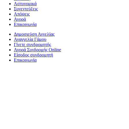
Αστυνομικά
Συνεντεύξεις
Απόψεις
Αγορά
Επικοινωνία
Δημοσιεύση Αγγελίας
Αναγγελία Γάμου
Γίνετε συνδρομητής
Αγορά Συνδρομής Online
Είσοδος συνδρομητή
Επικοινωνία