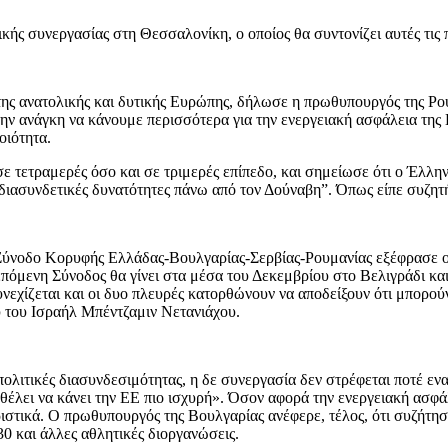
κής συνεργασίας στη Θεσσαλονίκη, ο οποίος θα συντονίζει αυτές τις
 της ανατολικής και δυτικής Ευρώπης, δήλωσε η πρωθυπουργός της Ρ
ν ανάγκη να κάνουμε περισσότερα για την ενεργειακή ασφάλεια της Ευ
οιότητα.
σε τετραμερές όσο και σε τριμερές επίπεδο, και σημείωσε ότι ο Έλλη
ς διασυνδετικές δυνατότητες πάνω από τον Δούναβη”. Όπως είπε συζητ
Σύνοδο Κορυφής Ελλάδας-Βουλγαρίας-Σερβίας-Ρουμανίας εξέφρασε ο 
πόμενη Σύνοδος θα γίνει στα μέσα του Δεκεμβρίου στο Βελιγράδι και 
υνεχίζεται και οι δυο πλευρές κατορθώνουν να αποδείξουν ότι μπορού
 του Ισραήλ Μπέντζαμιν Νετανιάχου.
ς πολιτικές διασυνδεσιμότητας, η δε συνεργασία δεν στρέφεται ποτέ ε
λει να κάνει την ΕΕ πιο ισχυρή». Όσον αφορά την ενεργειακή ασφάλε
ριστικά. Ο πρωθυπουργός της Βουλγαρίας ανέφερε, τέλος, ότι συζήτη
 και άλλες αθλητικές διοργανώσεις.