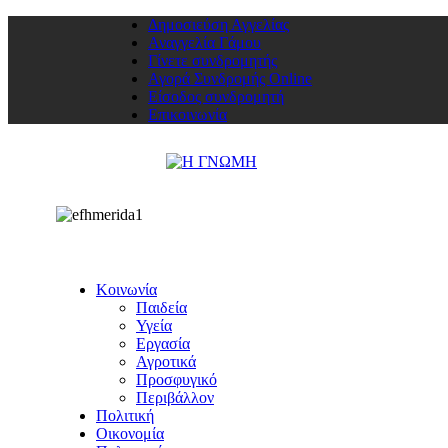
Δημοσιεύση Αγγελίας
Αναγγελία Γάμου
Γίνετε συνδρομητής
Αγορά Συνδρομής Online
Είσοδος συνδρομητή
Επικοινωνία
Κοινωνία
Παιδεία
Υγεία
Εργασία
Αγροτικά
Προσφυγικό
Περιβάλλον
Πολιτική
Οικονομία