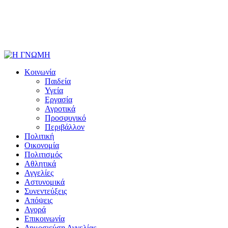
Κοινωνία
Παιδεία
Υγεία
Εργασία
Αγροτικά
Προσφυγικό
Περιβάλλον
Πολιτική
Οικονομία
Πολιτισμός
Αθλητικά
Αγγελίες
Αστυνομικά
Συνεντεύξεις
Απόψεις
Αγορά
Επικοινωνία
Δημοσιεύση Αγγελίας