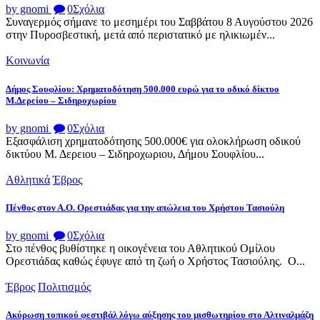
by gnomi
0
Σχόλια
Συναγερμός σήμανε το μεσημέρι του Σαββάτου 8 Αυγούστου 2026
στην Πυροσβεστική, μετά από περιστατικό με ηλικιωμέν...
Κοινωνία
Δήμος Σουφλίου: Χρηματοδότηση 500.000 ευρώ για το οδικό δίκτυο
Μ.Δερείου – Σιδηροχωρίου
by gnomi
0
Σχόλια
Εξασφάλιση χρηματοδότησης 500.000€ για ολοκλήρωση οδικού
δικτύου Μ. Δερειου – Σιδηροχωριου, Δήμου Σουφλίου...
Αθλητικά
Έβρος
Πένθος στον Α.Ο. Ορεστιάδας για την απώλεια του Χρήστου Τασιούλη
by gnomi
0
Σχόλια
Στο πένθος βυθίστηκε η οικογένεια του Αθλητικού Ομίλου
Ορεστιάδας καθώς έφυγε από τη ζωή ο Χρήστος Τασιούλης. Ο...
Έβρος
Πολιτισμός
Ακύρωση τοπικού φεστιβάλ λόγω αύξησης του μισθωτηρίου στο Αλτιναλμάζη