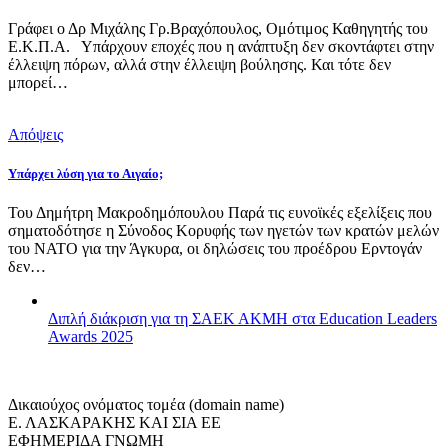
Γράφει ο Δρ Μιχάλης Γρ.Βραχόπουλος, Ομότιμος Καθηγητής του
Ε.Κ.Π.Α. Υπάρχουν εποχές που η ανάπτυξη δεν σκοντάφτει στην
έλλειψη πόρων, αλλά στην έλλειψη βούλησης. Και τότε δεν
μπορεί…
Απόψεις
Υπάρχει λύση για το Αιγαίο;
Του Δημήτρη Μακροδημόπουλου Παρά τις ευνοϊκές εξελίξεις που
σηματοδότησε η Σύνοδος Κορυφής των ηγετών των κρατών μελών
του ΝΑΤΟ για την Άγκυρα, οι δηλώσεις του προέδρου Ερντογάν
δεν…
Διπλή διάκριση για τη ΣΑΕΚ ΑΚΜΗ στα Education Leaders
Awards 2025
Δικαιούχος ονόματος τομέα (domain name)
Ε. ΛΑΣΚΑΡΑΚΗΣ ΚΑΙ ΣΙΑ ΕΕ
ΕΦΗΜΕΡΙΔΑ ΓΝΩΜΗ