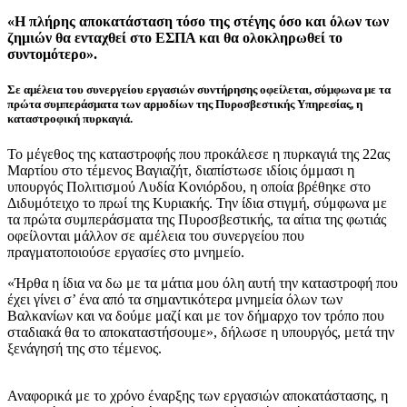
«Η πλήρης αποκατάσταση τόσο της στέγης όσο και όλων των
ζημιών θα ενταχθεί στο ΕΣΠΑ και θα ολοκληρωθεί το
συντομότερο».
Σε αμέλεια του συνεργείου εργασιών συντήρησης οφείλεται, σύμφωνα με τα
πρώτα συμπεράσματα των αρμοδίων της Πυροσβεστικής Υπηρεσίας, η
καταστροφική πυρκαγιά.
Το μέγεθος της καταστροφής που προκάλεσε η πυρκαγιά της 22ας
Μαρτίου στο τέμενος Βαγιαζήτ, διαπίστωσε ιδίοις όμμασι η
υπουργός Πολιτισμού Λυδία Κονιόρδου, η οποία βρέθηκε στο
Διδυμότειχο το πρωί της Κυριακής. Την ίδια στιγμή, σύμφωνα με
τα πρώτα συμπεράσματα της Πυροσβεστικής, τα αίτια της φωτιάς
οφείλονται μάλλον σε αμέλεια του συνεργείου που
πραγματοποιούσε εργασίες στο μνημείο.
«Ήρθα η ίδια να δω με τα μάτια μου όλη αυτή την καταστροφή που
έχει γίνει σ’ ένα από τα σημαντικότερα μνημεία όλων των
Βαλκανίων και να δούμε μαζί και με τον δήμαρχο τον τρόπο που
σταδιακά θα το αποκαταστήσουμε», δήλωσε η υπουργός, μετά την
ξενάγησή της στο τέμενος.
Αναφορικά με το χρόνο έναρξης των εργασιών αποκατάστασης, η