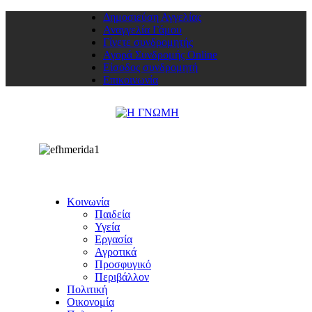
Δημοσιεύση Αγγελίας
Αναγγελία Γάμου
Γίνετε συνδρομητής
Αγορά Συνδρομής Online
Είσοδος συνδρομητή
Επικοινωνία
Κοινωνία
Παιδεία
Υγεία
Εργασία
Αγροτικά
Προσφυγικό
Περιβάλλον
Πολιτική
Οικονομία