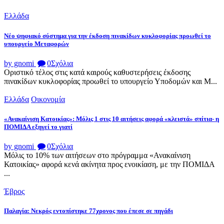
Ελλάδα
Νέο ψηφιακό σύστημα για την έκδοση πινακίδων κυκλοφορίας προωθεί το
υπουργείο Μεταφορών
by gnomi
0
Σχόλια
Οριστικό τέλος στις κατά καιρούς καθυστερήσεις έκδοσης
πινακίδων κυκλοφορίας προωθεί το υπουργείο Υποδομών και Μ...
Ελλάδα
Οικονομία
«Ανακαίνιση Κατοικίας»: Μόλις 1 στις 10 αιτήσεις αφορά «κλειστά» σπίτια- η
ΠΟΜΙΔΑ εξηγεί το γιατί
by gnomi
0
Σχόλια
Μόλις το 10% των αιτήσεων στο πρόγραμμα «Ανακαίνιση
Κατοικίας» αφορά κενά ακίνητα προς ενοικίαση, με την ΠΟΜΙΔΑ
...
Έβρος
Παλαγία: Νεκρός εντοπίστηκε 77χρονος που έπεσε σε πηγάδι