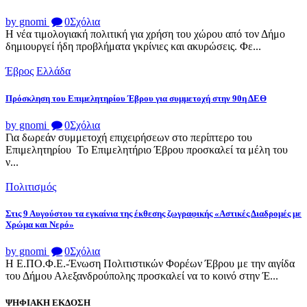
by gnomi
0
Σχόλια
Η νέα τιμολογιακή πολιτική για χρήση του χώρου από τον Δήμο
δημιουργεί ήδη προβλήματα γκρίνιες και ακυρώσεις. Φε...
Έβρος
Ελλάδα
Πρόσκληση του Επιμελητηρίου Έβρου για συμμετοχή στην 90η ΔΕΘ
by gnomi
0
Σχόλια
Για δωρεάν συμμετοχή επιχειρήσεων στο περίπτερο του
Επιμελητηρίου Το Επιμελητήριο Έβρου προσκαλεί τα μέλη του
ν...
Πολιτισμός
Στις 9 Αυγούστου τα εγκαίνια της έκθεσης ζωγραφικής «Αστικές Διαδρομές με
Χρώμα και Νερό»
by gnomi
0
Σχόλια
Η Ε.ΠΟ.Φ.Ε.-Ένωση Πολιτιστικών Φορέων Έβρου με την αιγίδα
του Δήμου Αλεξανδρούπολης προσκαλεί να το κοινό στην Έ...
ΨΗΦΙΑΚΗ ΕΚΔΟΣΗ