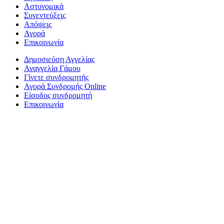
Αστυνομικά
Συνεντεύξεις
Απόψεις
Αγορά
Επικοινωνία
Δημοσιεύση Αγγελίας
Αναγγελία Γάμου
Γίνετε συνδρομητής
Αγορά Συνδρομής Online
Είσοδος συνδρομητή
Επικοινωνία