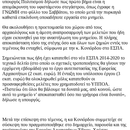
υπουργός Πολιτισμού δήλωσε πως πρώτο βήμα είναι η
απομάκρυνση του υφιστάμενου στεγάστρου, όπως έγραφε η
ΓΝΩΜΗ στο φύλλο του Σαββάτου, το οποίο μετά την πυρκαγιά
καθιστά επικίνδυνη οποιαδήποτε εργασία στο μνημείο.
Θα ακολουθήσει η προετοιμασία του χώρου από τους
αρχαιολόγους και η άμεση αναπροσαρμογή των μελετών που ήδη
είχαν εκπονηθεί για την αναστήλωση του μνημείου. Η πλήρης
αποκατάσταση τόσο της στέγης όσο και όλων των ζημιών εντός του
τεμένους θα ενταχθεί, σύμφωνα με την κ. Κονιόρδου στο ΕΣΠΑ.
Σημειώνεται πως ήδη έχει κατατεθεί στο νέο ΕΣΠΑ 2014-2020 το
τεχνικό δελτίο (στο οποίο οι σχετικές τροποποιήσεις θα γίνουν την
ερχόμενη εβδομάδα) για το έργο αυτεπιστασίας της Εφορείας
Αρχαιοτήτων (2 εκατ. ευρώ). Η ένταξη του υπόλοιπου έργου (3
εκατ. ευρώ) θα ολοκληρωθεί μόλις κατατεθούν οι
προαναφερθείσες μελέτες που χρηματοδοτεί το ΥΠΠΟΑ.
«Πιστεύω ότι όλοι θα βάλουμε τα δυνατά μας, από κοινού, ώστε
αυτό το μνημείο ν’ αποκατασταθεί όσο πιο γρήγορα είναι δυνατό»,
δήλωσε η υπουργός.
Μετά την επίσκεψη στο τέμενος, η κα Κονιόρδου συμμετείχε σε
σύσκεψη που πραγματοποιήθηκε στο δημαρχείο, παρουσία και της
προϊσταμένης της Εφορίας Αρχαιοτήτων Έβρου, Χρύσας