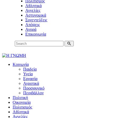
Πολιτισμός
Αθλητικά
Αγγελίες
Αστυνομικά
Συνεντεύξεις
Απόψεις
Αγορά
Επικοινωνία
Κοινωνία
Παιδεία
Υγεία
Εργασία
Αγροτικά
Προσφυγικό
Περιβάλλον
Πολιτική
Οικονομία
Πολιτισμός
Αθλητικά
Αγγελίες