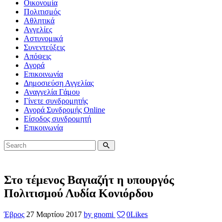
Οικονομία
Πολιτισμός
Αθλητικά
Αγγελίες
Αστυνομικά
Συνεντεύξεις
Απόψεις
Αγορά
Επικοινωνία
Δημοσιεύση Αγγελίας
Αναγγελία Γάμου
Γίνετε συνδρομητής
Αγορά Συνδρομής Online
Είσοδος συνδρομητή
Επικοινωνία
Στο τέμενος Βαγιαζήτ η υπουργός
Πολιτισμού Λυδία Κονιόρδου
Έβρος
27 Μαρτίου 2017
by gnomi
0
Likes