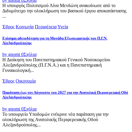
by gnomi
0
Σχόλια
Η υπουργός Πολιτισμού Λίνα Μενδώνη ανακοίνωσε από το
Διδυμότειχο την ολοκλήρωση του βασικού έργου αποκατάστασης
...
Έβρος
Κοινωνία
Περιφέρεια
Υγεία
Επίσημη αδειοδότηση για τη Μονάδα Εξωσωματικής του Π.Γ.Ν.
Αλεξανδρούπολης
by gnomi
0
Σχόλια
Η Διοίκηση του Πανεπιστημιακού Γενικού Νοσοκομείου
Αλεξανδρούπολης (Π.Γ.Ν.Α.) και η Πανεπιστημιακή
Γυναικολογική...
Έβρος
Οικονομία
Παράταση έως τον Αύγουστο του 2027 για την Ανατολική Περιφερειακή Οδό
Αλεξανδρούπολης
by gnomi
0
Σχόλια
Το υπουργείο Υποδομών ενέκρινε νέα παράταση για την
ολοκλήρωση της Ανατολικής Περιφερειακής Οδού
Αλεξανδρούπολης...