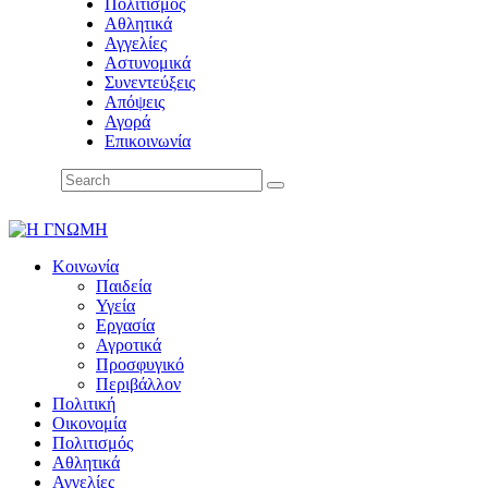
Πολιτισμός
Αθλητικά
Αγγελίες
Αστυνομικά
Συνεντεύξεις
Απόψεις
Αγορά
Επικοινωνία
Κοινωνία
Παιδεία
Υγεία
Εργασία
Αγροτικά
Προσφυγικό
Περιβάλλον
Πολιτική
Οικονομία
Πολιτισμός
Αθλητικά
Αγγελίες