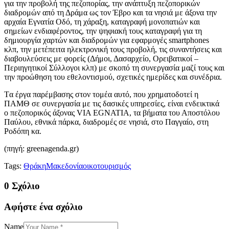
για την προβολή της πεζοπορίας, την ανάπτυξη πεζοπορικών
διαδρομών από τη Δράμα ως τον Έβρο και τα νησιά με άξονα την
αρχαία Εγνατία Οδό, τη χάραξη, καταγραφή μονοπατιών και
σημείων ενδιαφέροντος, την ψηφιακή τους καταγραφή για τη
δημιουργία χαρτών και διαδρομών για εφαρμογές smartphones
κλπ, την μετέπειτα ηλεκτρονική τους προβολή, τις συναντήσεις και
διαβουλεύσεις με φορείς (Δήμοι, Δασαρχείο, Ορειβατικοί –
Περιηγητικοί Σύλλογοι κλπ) με σκοπό τη συνεργασία μαζί τους και
την προώθηση του εθελοντισμού, σχετικές ημερίδες και συνέδρια.
Tα έργα παρέμβασης στον τομέα αυτό, που χρηματοδοτεί η
ΠΑΜΘ σε συνεργασία με τις δασικές υπηρεσίες, είναι ενδεικτικά
ο πεζοπορικός άξονας VIA EGNATIA, τα βήματα του Αποστόλου
Παύλου, εθνικά πάρκα, διαδρομές σε νησιά, στο Παγγαίο, στη
Ροδόπη κα.
(πηγή: greenagenda.gr)
Tags:
Θράκη
Μακεδονία
οικοτουρισμός
0 Σχόλιο
Αφήστε ένα σχόλιο
Name