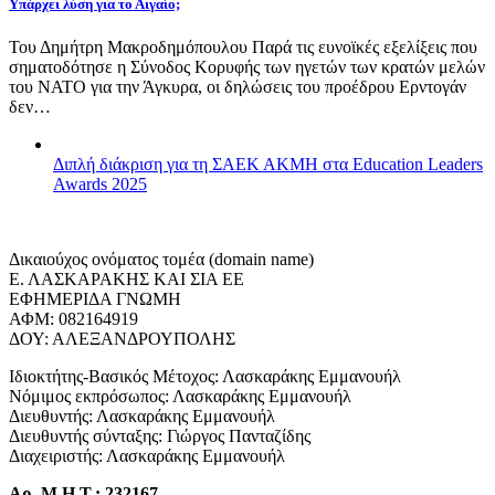
Υπάρχει λύση για το Αιγαίο;
Του Δημήτρη Μακροδημόπουλου Παρά τις ευνοϊκές εξελίξεις που
σηματοδότησε η Σύνοδος Κορυφής των ηγετών των κρατών μελών
του ΝΑΤΟ για την Άγκυρα, οι δηλώσεις του προέδρου Ερντογάν
δεν…
Διπλή διάκριση για τη ΣΑΕΚ ΑΚΜΗ στα Education Leaders
Awards 2025
Δικαιούχος ονόματος τομέα (domain name)
Ε. ΛΑΣΚΑΡΑΚΗΣ ΚΑΙ ΣΙΑ ΕΕ
ΕΦΗΜΕΡΙΔΑ ΓΝΩΜΗ
ΑΦΜ: 082164919
ΔΟΥ: ΑΛΕΞΑΝΔΡΟΥΠΟΛΗΣ
Ιδιοκτήτης-Βασικός Μέτοχος: Λασκαράκης Εμμανουήλ
Νόμιμος εκπρόσωπος: Λασκαράκης Εμμανουήλ
Διευθυντής: Λασκαράκης Εμμανουήλ
Διευθυντής σύνταξης: Γιώργος Πανταζίδης
Διαχειριστής: Λασκαράκης Εμμανουήλ
Αρ. Μ.Η.Τ.: 232167