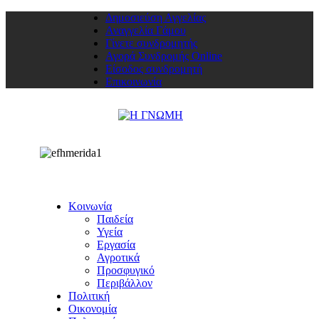
Δημοσιεύση Αγγελίας
Αναγγελία Γάμου
Γίνετε συνδρομητής
Αγορά Συνδρομής Online
Είσοδος συνδρομητή
Επικοινωνία
Κοινωνία
Παιδεία
Υγεία
Εργασία
Αγροτικά
Προσφυγικό
Περιβάλλον
Πολιτική
Οικονομία