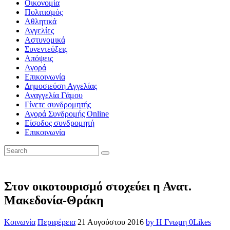
Οικονομία
Πολιτισμός
Αθλητικά
Αγγελίες
Αστυνομικά
Συνεντεύξεις
Απόψεις
Αγορά
Επικοινωνία
Δημοσιεύση Αγγελίας
Αναγγελία Γάμου
Γίνετε συνδρομητής
Αγορά Συνδρομής Online
Είσοδος συνδρομητή
Επικοινωνία
Στον οικοτουρισμό στοχεύει η Ανατ.
Μακεδονία-Θράκη
Κοινωνία
Περιφέρεια
21 Αυγούστου 2016
by Η Γνωμη
0
Likes