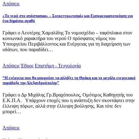
Απόψεις
«Το νερό στο απόσπασμα» – Συγκεντρωτισμός και Εμπορευματοποίηση για
ένα δημόσιο αγαθό
Γράφει ο Λευτέρης Χαμαλίδης Το νομοσχέδιο – ταφόπλακα στον
κοινωνικό χαρακτήρα του νερού Ο πρόσφατος νόμος του
Υπουργείου Περιβάλλοντος και Ενέργειας για τη διαχείριση των
υδάτων, που παραδίδει…
Απόψεις
Έβρος
Επιστήμη - Τεχνολογία
“Η ενέργεια που θα μπορούσε να αλλάξει τη Θράκη και το μεγάλο ενεργειακό
παράδοξο της Αλεξανδρούπολης”
Γράφει ο Δρ Μιχάλης Γρ.Βραχόπουλος, Ομότιμος Καθηγητής του
Ε.Κ.Π.Α. Υπάρχουν εποχές που η ανάπτυξη δεν σκοντάφτει στην
έλλειψη πόρων, αλλά στην έλλειψη βούλησης. Και τότε δεν
μπορεί…
Απόψεις