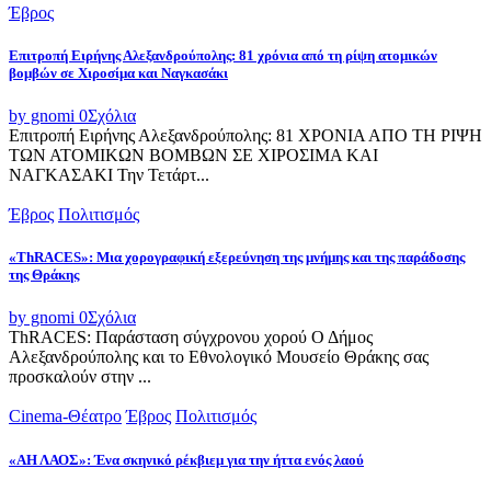
Έβρος
Επιτροπή Ειρήνης Αλεξανδρούπολης: 81 χρόνια από τη ρίψη ατομικών
βομβών σε Χιροσίμα και Ναγκασάκι
by gnomi
0
Σχόλια
Επιτροπή Ειρήνης Αλεξανδρούπολης: 81 ΧΡΟΝΙΑ ΑΠΟ ΤΗ ΡΙΨΗ
ΤΩΝ ΑΤΟΜΙΚΩΝ ΒΟΜΒΩΝ ΣΕ ΧΙΡΟΣΙΜΑ ΚΑΙ
ΝΑΓΚΑΣΑΚΙ Την Τετάρτ...
Έβρος
Πολιτισμός
«ThRACES»: Μια χορογραφική εξερεύνηση της μνήμης και της παράδοσης
της Θράκης
by gnomi
0
Σχόλια
ThRACES: Παράσταση σύγχρονου χορού Ο Δήμος
Αλεξανδρούπολης και το Εθνολογικό Μουσείο Θράκης σας
προσκαλούν στην ...
Cinema-Θέατρο
Έβρος
Πολιτισμός
«ΑΗ ΛΑΟΣ»: Ένα σκηνικό ρέκβιεμ για την ήττα ενός λαού