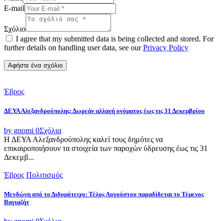
E-mail
Σχόλιο
I agree that my submitted data is being collected and stored. For
further details on handling user data, see our
Privacy Policy
Έβρος
ΔΕΥΑ Αλεξανδρούπολης: Δωρεάν αλλαγή ονόματος έως τις 31 Δεκεμβρίου
by gnomi
0
Σχόλια
Η ΔΕΥΑ Αλεξανδρούπολης καλεί τους δημότες να
επικαιροποιήσουν τα στοιχεία των παροχών ύδρευσης έως τις 31
Δεκεμβ...
Έβρος
Πολιτισμός
Μενδώνη από το Διδυμότειχο: Τέλος Αυγούστου παραδίδεται το Τέμενος
Βαγιαζήτ