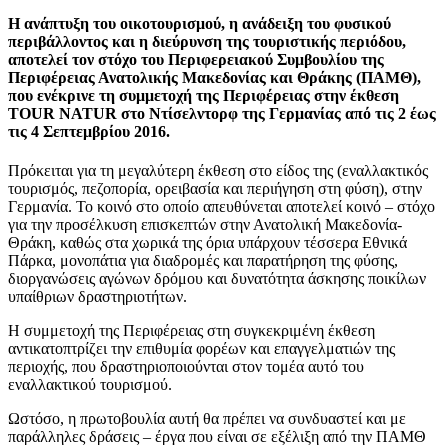
Η ανάπτυξη του οικοτουρισμού, η ανάδειξη του φυσικού
περιβάλλοντος και η διεύρυνση της τουριστικής περιόδου,
αποτελεί τον στόχο του Περιφερειακού Συμβουλίου της
Περιφέρειας Ανατολικής Μακεδονίας και Θράκης (ΠΑΜΘ),
που ενέκρινε τη συμμετοχή της Περιφέρειας στην έκθεση
TOUR NATUR στο Ντίσελντορφ της Γερμανίας από τις 2 έως
τις 4 Σεπτεμβρίου 2016.
Πρόκειται για τη μεγαλύτερη έκθεση στο είδος της (εναλλακτικός
τουρισμός, πεζοπορία, ορειβασία και περιήγηση στη φύση), στην
Γερμανία. Το κοινό στο οποίο απευθύνεται αποτελεί κοινό – στόχο
για την προσέλκυση επισκεπτών στην Ανατολική Μακεδονία-
Θράκη, καθώς στα χωρικά της όρια υπάρχουν τέσσερα Εθνικά
Πάρκα, μονοπάτια για διαδρομές και παρατήρηση της φύσης,
διοργανώσεις αγώνων δρόμου και δυνατότητα άσκησης ποικίλων
υπαίθριων δραστηριοτήτων.
Η συμμετοχή της Περιφέρειας στη συγκεκριμένη έκθεση
αντικατοπτρίζει την επιθυμία φορέων και επαγγελματιών της
περιοχής, που δραστηριοποιούνται στον τομέα αυτό του
εναλλακτικού τουρισμού.
Ωστόσο, η πρωτοβουλία αυτή θα πρέπει να συνδυαστεί και με
παράλληλες δράσεις – έργα που είναι σε εξέλιξη από την ΠΑΜΘ