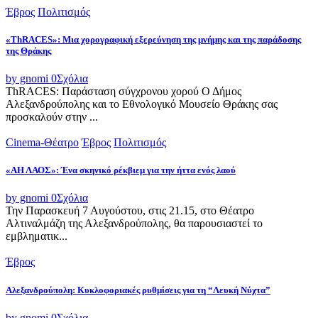
Έβρος
Πολιτισμός
«ThRACES»: Μια χορογραφική εξερεύνηση της μνήμης και της παράδοσης
της Θράκης
by gnomi
0
Σχόλια
ThRACES: Παράσταση σύγχρονου χορού Ο Δήμος
Αλεξανδρούπολης και το Εθνολογικό Μουσείο Θράκης σας
προσκαλούν στην ...
Cinema-Θέατρο
Έβρος
Πολιτισμός
«ΑΗ ΛΑΟΣ»: Ένα σκηνικό ρέκβιεμ για την ήττα ενός λαού
by gnomi
0
Σχόλια
Την Παρασκευή 7 Αυγούστου, στις 21.15, στο Θέατρο
Αλτιναλμάζη της Αλεξανδρούπολης, θα παρουσιαστεί το
εμβληματικ...
Έβρος
Αλεξανδρούπολη: Κυκλοφοριακές ρυθμίσεις για τη “Λευκή Νύχτα”
by gnomi
0
Σχόλια