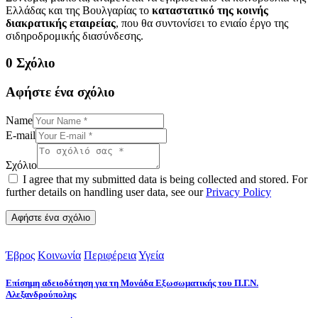
Ελλάδας και της Βουλγαρίας το
καταστατικό της κοινής
διακρατικής εταιρείας
, που θα συντονίσει το ενιαίο έργο της
σιδηροδρομικής διασύνδεσης.
0 Σχόλιο
Αφήστε ένα σχόλιο
Name
E-mail
Σχόλιο
I agree that my submitted data is being collected and stored. For
further details on handling user data, see our
Privacy Policy
Έβρος
Κοινωνία
Περιφέρεια
Υγεία
Επίσημη αδειοδότηση για τη Μονάδα Εξωσωματικής του Π.Γ.Ν.
Αλεξανδρούπολης