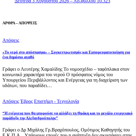
Δευτέρα 3 Αυγούστου 2026 – Αρ.φύλλου 10.323
ΑΡΘΡΑ – ΑΠΟΨΕΙΣ
Απόψεις
«Το νερό στο απόσπασμα» – Συγκεντρωτισμός και Εμπορευματοποίηση για
ένα δημόσιο αγαθό
Γράφει ο Λευτέρης Χαμαλίδης Το νομοσχέδιο – ταφόπλακα στον
κοινωνικό χαρακτήρα του νερού Ο πρόσφατος νόμος του
Υπουργείου Περιβάλλοντος και Ενέργειας για τη διαχείριση των
υδάτων, που παραδίδει…
Απόψεις
Έβρος
Επιστήμη - Τεχνολογία
“Η ενέργεια που θα μπορούσε να αλλάξει τη Θράκη και το μεγάλο ενεργειακό
παράδοξο της Αλεξανδρούπολης”
Γράφει ο Δρ Μιχάλης Γρ.Βραχόπουλος, Ομότιμος Καθηγητής του
Ε.Κ.Π.Α. Υπάρχουν εποχές που η ανάπτυξη δεν σκοντάφτει στην