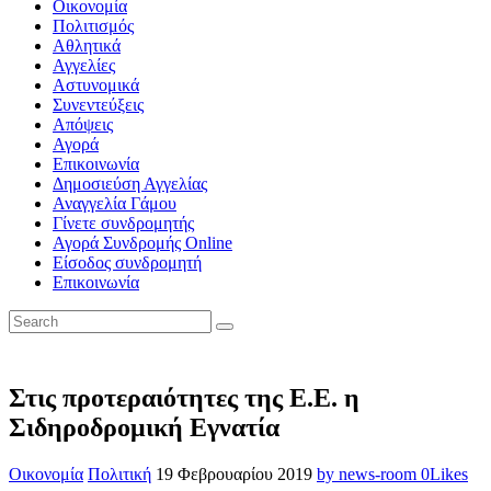
Οικονομία
Πολιτισμός
Αθλητικά
Αγγελίες
Αστυνομικά
Συνεντεύξεις
Απόψεις
Αγορά
Επικοινωνία
Δημοσιεύση Αγγελίας
Αναγγελία Γάμου
Γίνετε συνδρομητής
Αγορά Συνδρομής Online
Είσοδος συνδρομητή
Επικοινωνία
Στις προτεραιότητες της Ε.Ε. η
Σιδηροδρομική Εγνατία
Οικονομία
Πολιτική
19 Φεβρουαρίου 2019
by news-room
0
Likes