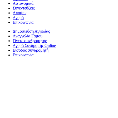
Αστυνομικά
Συνεντεύξεις
Απόψεις
Αγορά
Επικοινωνία
Δημοσιεύση Αγγελίας
Αναγγελία Γάμου
Γίνετε συνδρομητής
Αγορά Συνδρομής Online
Είσοδος συνδρομητή
Επικοινωνία