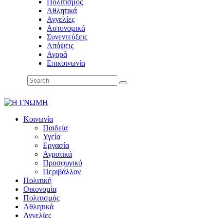
Πολιτισμός
Αθλητικά
Αγγελίες
Αστυνομικά
Συνεντεύξεις
Απόψεις
Αγορά
Επικοινωνία
Κοινωνία
Παιδεία
Υγεία
Εργασία
Αγροτικά
Προσφυγικό
Περιβάλλον
Πολιτική
Οικονομία
Πολιτισμός
Αθλητικά
Αγγελίες