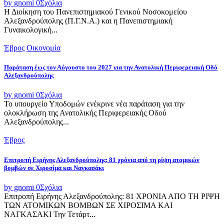
by gnomi
0
Σχόλια
Η Διοίκηση του Πανεπιστημιακού Γενικού Νοσοκομείου
Αλεξανδρούπολης (Π.Γ.Ν.Α.) και η Πανεπιστημιακή
Γυναικολογική...
Έβρος
Οικονομία
Παράταση έως τον Αύγουστο του 2027 για την Ανατολική Περιφερειακή Οδό
Αλεξανδρούπολης
by gnomi
0
Σχόλια
Το υπουργείο Υποδομών ενέκρινε νέα παράταση για την
ολοκλήρωση της Ανατολικής Περιφερειακής Οδού
Αλεξανδρούπολης...
Έβρος
Επιτροπή Ειρήνης Αλεξανδρούπολης: 81 χρόνια από τη ρίψη ατομικών
βομβών σε Χιροσίμα και Ναγκασάκι
by gnomi
0
Σχόλια
Επιτροπή Ειρήνης Αλεξανδρούπολης: 81 ΧΡΟΝΙΑ ΑΠΟ ΤΗ ΡΙΨΗ
ΤΩΝ ΑΤΟΜΙΚΩΝ ΒΟΜΒΩΝ ΣΕ ΧΙΡΟΣΙΜΑ ΚΑΙ
ΝΑΓΚΑΣΑΚΙ Την Τετάρτ...