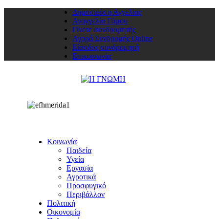
Δημοσιεύση Αγγελίας
Αναγγελία Γάμου
Γίνετε συνδρομητής
Αγορά Συνδρομής Online
Είσοδος συνδρομητή
Επικοινωνία
Κοινωνία
Παιδεία
Υγεία
Εργασία
Αγροτικά
Προσφυγικό
Περιβάλλον
Πολιτική
Οικονομία