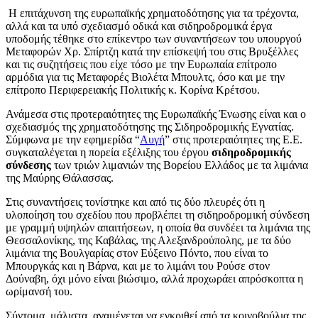
Η επιτάχυνση της ευρωπαϊκής χρηματοδότησης για τα τρέχοντα,
αλλά και τα υπό σχεδιασμό οδικά και σιδηροδρομικά έργα
υποδομής τέθηκε στο επίκεντρο των συναντήσεων του υπουργού
Μεταφορών Χρ. Σπίρτζη κατά την επίσκεψή του στις Βρυξέλλες
και τις συζητήσεις που είχε τόσο με την Ευρωπαία επίτροπο
αρμόδια για τις Μεταφορές Βιολέτα Μπουλτς, όσο και με την
επίτροπο Περιφερειακής Πολιτικής κ. Κορίνα Κρέτσου.
Ανάμεσα στις προτεραιότητες της Ευρωπαϊκής Ένωσης είναι και ο
σχεδιασμός της χρηματοδότησης της Σιδηροδρομικής Εγνατίας.
Σύμφωνα με την εφημερίδα “
Αυγή
” στις προτεραιότητες της Ε.Ε.
συγκαταλέγεται η πορεία εξέλιξης του έργου
σιδηροδρομικής
σύνδεσης
των τριών λιμανιών της Βορείου Ελλάδος με τα λιμάνια
της Μαύρης Θάλασσας.
Στις συναντήσεις τονίστηκε και από τις δύο πλευρές ότι η
υλοποίηση του σχεδίου που προβλέπει τη σιδηροδρομική σύνδεση
με γραμμή υψηλών απαιτήσεων, η οποία θα συνδέει τα λιμάνια της
Θεσσαλονίκης, της Καβάλας, της Αλεξανδρούπολης, με τα δύο
λιμάνια της Βουλγαρίας στον Εύξεινο Πόντο, που είναι το
Μπουργκάς και η Βάρνα, και με το λιμάνι του Ρούσε στον
Δούναβη, όχι μόνο είναι βιώσιμο, αλλά προχωράει απρόσκοπτα η
ωρίμανσή του.
Σύντομα, μάλιστα, αναμένεται να εγκριθεί από τα κοινοβούλια της