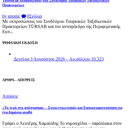
Τοψίδη με εκπροσώπους του Συνδέσμου Τουρκικών Ταξιδιωτικών
Πρακτορείων
by gnomi
0
Σχόλια
Με εκπροσώπους του Συνδέσμου Τουρκικών Ταξιδιωτικών
Πρακτορείων TÜRSAB και τον αντιπρόεδρο της Περιφερειακής
Εκπ...
ΨΗΦΙΑΚΗ ΕΚΔΟΣΗ
Δευτέρα 3 Αυγούστου 2026 – Αρ.φύλλου 10.323
ΑΡΘΡΑ – ΑΠΟΨΕΙΣ
Απόψεις
«Το νερό στο απόσπασμα» – Συγκεντρωτισμός και Εμπορευματοποίηση για
ένα δημόσιο αγαθό
Γράφει ο Λευτέρης Χαμαλίδης Το νομοσχέδιο – ταφόπλακα στον