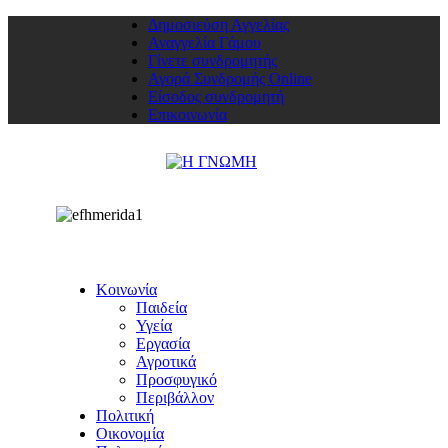
Δημοσιεύση Αγγελίας
Αναγγελία Γάμου
Γίνετε συνδρομητής
Αγορά Συνδρομής Online
Είσοδος συνδρομητή
Επικοινωνία
Κοινωνία
Παιδεία
Υγεία
Εργασία
Αγροτικά
Προσφυγικό
Περιβάλλον
Πολιτική
Οικονομία