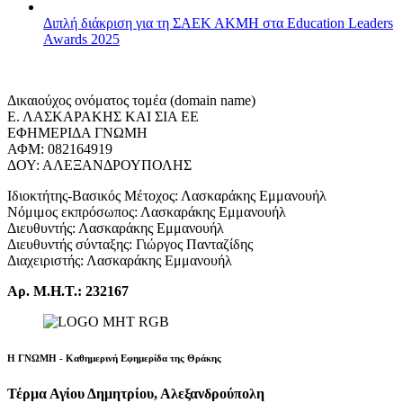
Διπλή διάκριση για τη ΣΑΕΚ ΑΚΜΗ στα Education Leaders
Awards 2025
Δικαιούχος ονόματος τομέα (domain name)
Ε. ΛΑΣΚΑΡΑΚΗΣ ΚΑΙ ΣΙΑ ΕΕ
ΕΦΗΜΕΡΙΔΑ ΓΝΩΜΗ
ΑΦΜ: 082164919
ΔΟΥ: ΑΛΕΞΑΝΔΡΟΥΠΟΛΗΣ
Ιδιοκτήτης-Βασικός Μέτοχος: Λασκαράκης Εμμανουήλ
Νόμιμος εκπρόσωπος: Λασκαράκης Εμμανουήλ
Διευθυντής: Λασκαράκης Εμμανουήλ
Διευθυντής σύνταξης: Γιώργος Πανταζίδης
Διαχειριστής: Λασκαράκης Εμμανουήλ
Αρ. Μ.Η.Τ.: 232167
Η ΓΝΩΜΗ - Καθημερινή Εφημερίδα της Θράκης
Τέρμα Αγίου Δημητρίου, Αλεξανδρούπολη