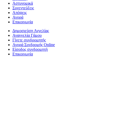
Αστυνομικά
Συνεντεύξεις
Απόψεις
Αγορά
Επικοινωνία
Δημοσιεύση Αγγελίας
Αναγγελία Γάμου
Γίνετε συνδρομητής
Αγορά Συνδρομής Online
Είσοδος συνδρομητή
Επικοινωνία