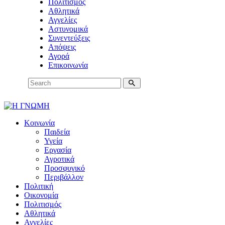
Πολιτισμός
Αθλητικά
Αγγελίες
Αστυνομικά
Συνεντεύξεις
Απόψεις
Αγορά
Επικοινωνία
Κοινωνία
Παιδεία
Υγεία
Εργασία
Αγροτικά
Προσφυγικό
Περιβάλλον
Πολιτική
Οικονομία
Πολιτισμός
Αθλητικά
Αγγελίες