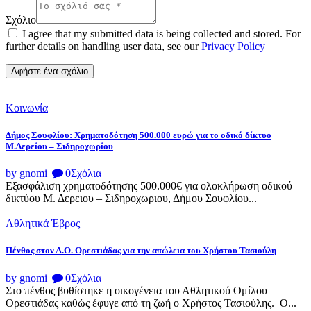
Σχόλιο
I agree that my submitted data is being collected and stored. For
further details on handling user data, see our
Privacy Policy
Κοινωνία
Δήμος Σουφλίου: Χρηματοδότηση 500.000 ευρώ για το οδικό δίκτυο
Μ.Δερείου – Σιδηροχωρίου
by gnomi
0
Σχόλια
Εξασφάλιση χρηματοδότησης 500.000€ για ολοκλήρωση οδικού
δικτύου Μ. Δερειου – Σιδηροχωριου, Δήμου Σουφλίου...
Αθλητικά
Έβρος
Πένθος στον Α.Ο. Ορεστιάδας για την απώλεια του Χρήστου Τασιούλη
by gnomi
0
Σχόλια
Στο πένθος βυθίστηκε η οικογένεια του Αθλητικού Ομίλου
Ορεστιάδας καθώς έφυγε από τη ζωή ο Χρήστος Τασιούλης. Ο...