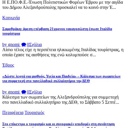
Η Ε.ΠΟ.Φ.Ε.-Ένωση Πολιτιστικών Φορέων Έβρου με την αιγίδα
του Δήμου Αλεξανδρούπολης προσκαλεί να το κοινό στην Έ...
Κοινωνία
Σαμοθράκη: άμεση επέμβαση 21χρονου ναυαγοσώστη έσωσε Ιταλίδα
τουρίστρια
by gnomi
0
Σχόλια
Αίσιο τέλος είχε η περιπέτεια ηλικιωμένης Ιταλίδας τουρίστριας, η
οποία έχασε τις αισθήσεις της ενώ κολυμπούσε σ...
Έβρος
«Δώστε λεφτά για μισθούς, Υγεία και Παιδεία» – Κάλεσμα των σωματείων
για συμμετοχή στο πανελλαδικό συλλαλητήριο της ΔΕΘ
by gnomi
0
Σχόλια
Κάλεσμα των σωματείων της Αλεξανδρούπολης για συμμετοχή
στο πανελλαδικό συλλαλητήριο της ΔΕΘ, το Σάββατο 5 Σεπτέ...
Περιφέρεια
Τουρισμός
Στο επίκεντρο ο τουρισμός και οι συνοριακές υποδομές στη συνάντηση