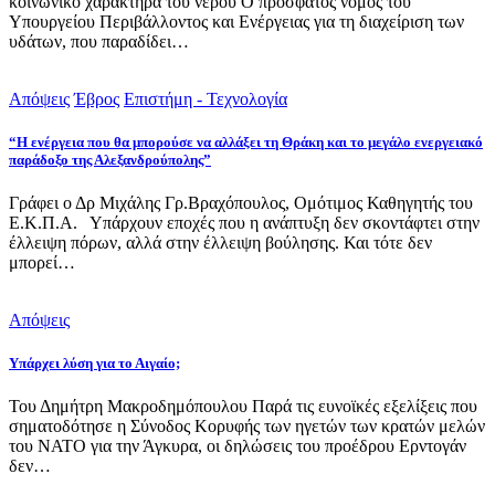
κοινωνικό χαρακτήρα του νερού Ο πρόσφατος νόμος του
Υπουργείου Περιβάλλοντος και Ενέργειας για τη διαχείριση των
υδάτων, που παραδίδει…
Απόψεις
Έβρος
Επιστήμη - Τεχνολογία
“Η ενέργεια που θα μπορούσε να αλλάξει τη Θράκη και το μεγάλο ενεργειακό
παράδοξο της Αλεξανδρούπολης”
Γράφει ο Δρ Μιχάλης Γρ.Βραχόπουλος, Ομότιμος Καθηγητής του
Ε.Κ.Π.Α. Υπάρχουν εποχές που η ανάπτυξη δεν σκοντάφτει στην
έλλειψη πόρων, αλλά στην έλλειψη βούλησης. Και τότε δεν
μπορεί…
Απόψεις
Υπάρχει λύση για το Αιγαίο;
Του Δημήτρη Μακροδημόπουλου Παρά τις ευνοϊκές εξελίξεις που
σηματοδότησε η Σύνοδος Κορυφής των ηγετών των κρατών μελών
του ΝΑΤΟ για την Άγκυρα, οι δηλώσεις του προέδρου Ερντογάν
δεν…