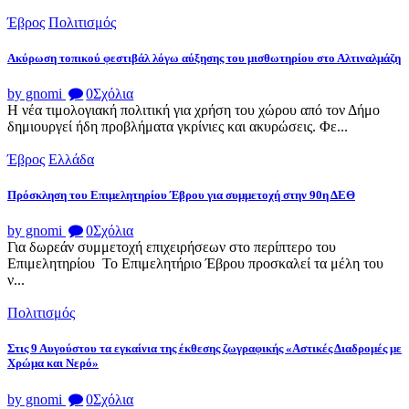
Έβρος
Πολιτισμός
Ακύρωση τοπικού φεστιβάλ λόγω αύξησης του μισθωτηρίου στο Αλτιναλμάζη
by gnomi
0
Σχόλια
Η νέα τιμολογιακή πολιτική για χρήση του χώρου από τον Δήμο
δημιουργεί ήδη προβλήματα γκρίνιες και ακυρώσεις. Φε...
Έβρος
Ελλάδα
Πρόσκληση του Επιμελητηρίου Έβρου για συμμετοχή στην 90η ΔΕΘ
by gnomi
0
Σχόλια
Για δωρεάν συμμετοχή επιχειρήσεων στο περίπτερο του
Επιμελητηρίου Το Επιμελητήριο Έβρου προσκαλεί τα μέλη του
ν...
Πολιτισμός
Στις 9 Αυγούστου τα εγκαίνια της έκθεσης ζωγραφικής «Αστικές Διαδρομές με
Χρώμα και Νερό»
by gnomi
0
Σχόλια