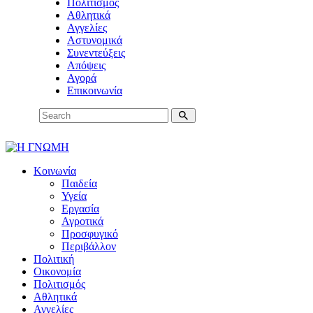
Πολιτισμός
Αθλητικά
Αγγελίες
Αστυνομικά
Συνεντεύξεις
Απόψεις
Αγορά
Επικοινωνία
Κοινωνία
Παιδεία
Υγεία
Εργασία
Αγροτικά
Προσφυγικό
Περιβάλλον
Πολιτική
Οικονομία
Πολιτισμός
Αθλητικά
Αγγελίες