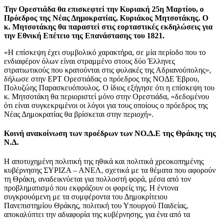
Την Ορεστιάδα θα επισκεφτεί την Κυριακή 25η Μαρτίου, ο
Πρόεδρος της Νέας Δημοκρατίας, Κυριάκος Μητσοτάκης. Ο
κ. Μητσοτάκης θα παραστεί στις εορταστικές εκδηλώσεις για
την Εθνική Επέτειο της Επανάστασης του 1821.
«Η επίσκεψη έχει συμβολικό χαρακτήρα, σε μία περίοδο που το
ενδιαφέρον όλων είναι στραμμένο στους δύο Έλληνες
στρατιωτικούς που κρατούνται στις φυλακές της Αδριανούπολης»,
δήλωσε στην ΕΡΤ Ορεστιάδας ο πρόεδρος της ΝΟΔΕ Έβρου,
Πολυζώης Παρασκευόπουλος. Ο ίδιος εξήγησε ότι η επίσκεψη του
κ. Μητσοτάκη θα περιοριστεί μόνο στην Ορεστιάδα, «δεδομένου
ότι είναι συγκεκριμένοι οι λόγοι για τους οποίους ο πρόεδρος της
Νέας Δημοκρατίας θα βρίσκεται στην περιοχή».
Κοινή ανακοίνωση των προέδρων των ΝΟ.Δ.Ε της Θράκης της
Ν.Δ.
Η αποτυχημένη πολιτική της ηθικά και πολιτικά χρεοκοπημένης
κυβέρνησης ΣΥΡΙΖΑ – ΑΝΕΛ, σχετικά με τα θέματα που αφορούν
τη Θράκη, αναδεικνύεται για πολλοστή φορά, μέσα από τον
προβληματισμό που εκφράζουν οι φορείς της. Η έντονα
συγκρουόμενη με τα συμφέροντα του Δημοκρίτειου
Πανεπιστημίου Θράκης, πολιτική του Υπουργού Παιδείας,
αποκαλύπτει την αδιαφορία της κυβέρνησης, για ένα από τα