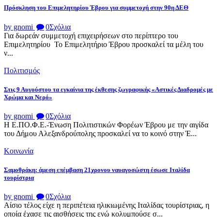
Πρόσκληση του Επιμελητηρίου Έβρου για συμμετοχή στην 90η ΔΕΘ
by gnomi
0
Σχόλια
Για δωρεάν συμμετοχή επιχειρήσεων στο περίπτερο του
Επιμελητηρίου Το Επιμελητήριο Έβρου προσκαλεί τα μέλη του
ν...
Πολιτισμός
Στις 9 Αυγούστου τα εγκαίνια της έκθεσης ζωγραφικής «Αστικές Διαδρομές με
Χρώμα και Νερό»
by gnomi
0
Σχόλια
Η Ε.ΠΟ.Φ.Ε.-Ένωση Πολιτιστικών Φορέων Έβρου με την αιγίδα
του Δήμου Αλεξανδρούπολης προσκαλεί να το κοινό στην Έ...
Κοινωνία
Σαμοθράκη: άμεση επέμβαση 21χρονου ναυαγοσώστη έσωσε Ιταλίδα
τουρίστρια
by gnomi
0
Σχόλια
Αίσιο τέλος είχε η περιπέτεια ηλικιωμένης Ιταλίδας τουρίστριας, η
οποία έχασε τις αισθήσεις της ενώ κολυμπούσε σ...