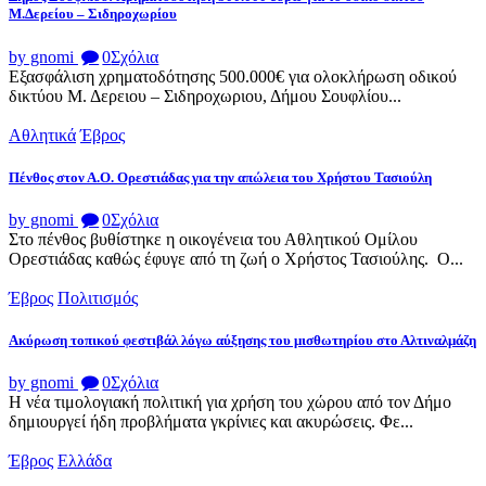
Μ.Δερείου – Σιδηροχωρίου
by gnomi
0
Σχόλια
Εξασφάλιση χρηματοδότησης 500.000€ για ολοκλήρωση οδικού
δικτύου Μ. Δερειου – Σιδηροχωριου, Δήμου Σουφλίου...
Αθλητικά
Έβρος
Πένθος στον Α.Ο. Ορεστιάδας για την απώλεια του Χρήστου Τασιούλη
by gnomi
0
Σχόλια
Στο πένθος βυθίστηκε η οικογένεια του Αθλητικού Ομίλου
Ορεστιάδας καθώς έφυγε από τη ζωή ο Χρήστος Τασιούλης. Ο...
Έβρος
Πολιτισμός
Ακύρωση τοπικού φεστιβάλ λόγω αύξησης του μισθωτηρίου στο Αλτιναλμάζη
by gnomi
0
Σχόλια
Η νέα τιμολογιακή πολιτική για χρήση του χώρου από τον Δήμο
δημιουργεί ήδη προβλήματα γκρίνιες και ακυρώσεις. Φε...
Έβρος
Ελλάδα