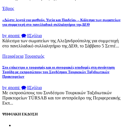
Έβρος
«Δώστε λεφτά για μισθούς, Υγεία και Παιδεία» – Κάλεσμα των σωματείων
για συμμετοχή στο πανελλαδικό συλλαλητήριο της ΔΕΘ
by gnomi
0
Σχόλια
Κάλεσμα των σωματείων της Αλεξανδρούπολης για συμμετοχή
στο πανελλαδικό συλλαλητήριο της ΔΕΘ, το Σάββατο 5 Σεπτέ...
Περιφέρεια
Τουρισμός
Στο επίκεντρο ο τουρισμός και οι συνοριακές υποδομές στη συνάντηση
Τοψίδη με εκπροσώπους του Συνδέσμου Τουρκικών Ταξιδιωτικών
Πρακτορείων
by gnomi
0
Σχόλια
Με εκπροσώπους του Συνδέσμου Τουρκικών Ταξιδιωτικών
Πρακτορείων TÜRSAB και τον αντιπρόεδρο της Περιφερειακής
Εκπ...
ΨΗΦΙΑΚΗ ΕΚΔΟΣΗ