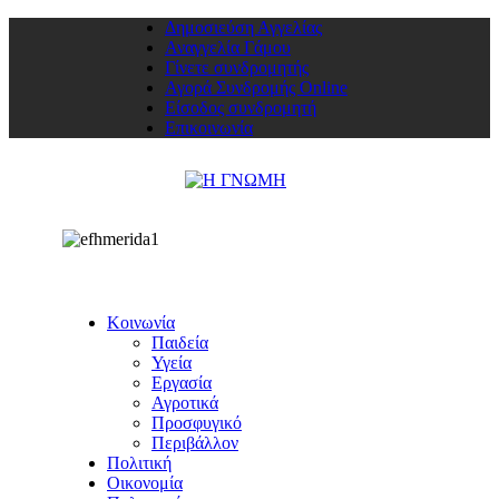
Δημοσιεύση Αγγελίας
Αναγγελία Γάμου
Γίνετε συνδρομητής
Αγορά Συνδρομής Online
Είσοδος συνδρομητή
Επικοινωνία
Κοινωνία
Παιδεία
Υγεία
Εργασία
Αγροτικά
Προσφυγικό
Περιβάλλον
Πολιτική
Οικονομία