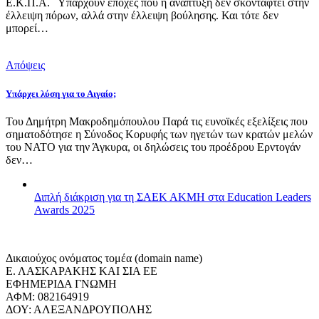
Ε.Κ.Π.Α. Υπάρχουν εποχές που η ανάπτυξη δεν σκοντάφτει στην
έλλειψη πόρων, αλλά στην έλλειψη βούλησης. Και τότε δεν
μπορεί…
Απόψεις
Υπάρχει λύση για το Αιγαίο;
Του Δημήτρη Μακροδημόπουλου Παρά τις ευνοϊκές εξελίξεις που
σηματοδότησε η Σύνοδος Κορυφής των ηγετών των κρατών μελών
του ΝΑΤΟ για την Άγκυρα, οι δηλώσεις του προέδρου Ερντογάν
δεν…
Διπλή διάκριση για τη ΣΑΕΚ ΑΚΜΗ στα Education Leaders
Awards 2025
Δικαιούχος ονόματος τομέα (domain name)
Ε. ΛΑΣΚΑΡΑΚΗΣ ΚΑΙ ΣΙΑ ΕΕ
ΕΦΗΜΕΡΙΔΑ ΓΝΩΜΗ
ΑΦΜ: 082164919
ΔΟΥ: ΑΛΕΞΑΝΔΡΟΥΠΟΛΗΣ