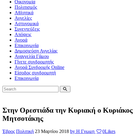
Οικονομία
Πολιτισμός
Αθλητικά
Αγγελίες
Αστυνομικά
Συνεντεύξεις
Απόψεις
Αγορά
Επικοινωνία
Δημοσιεύση Αγγελίας
Αναγγελία Γάμου
Γίνετε συνδρομητής
Αγορά Συνδρομής Online
Είσοδος συνδρομητή
Επικοινωνία
Στην Ορεστιάδα την Κυριακή ο Κυριάκος
Μητσοτάκης
Έβρος
Πολιτική
23 Μαρτίου 2018
by Η Γνωμη
0
Likes