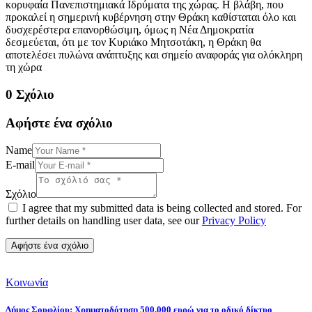
κορυφαία Πανεπιστημιακά Ιδρύματα της χώρας. Η βλάβη, που
προκαλεί η σημερινή κυβέρνηση στην Θράκη καθίσταται όλο και
δυσχερέστερα επανορθώσιμη, όμως η Νέα Δημοκρατία
δεσμεύεται, ότι με τον Κυριάκο Μητσοτάκη, η Θράκη θα
αποτελέσει πυλώνα ανάπτυξης και σημείο αναφοράς για ολόκληρη
τη χώρα
0 Σχόλιο
Αφήστε ένα σχόλιο
Name
E-mail
Σχόλιο
I agree that my submitted data is being collected and stored. For
further details on handling user data, see our
Privacy Policy
Κοινωνία
Δήμος Σουφλίου: Χρηματοδότηση 500.000 ευρώ για το οδικό δίκτυο