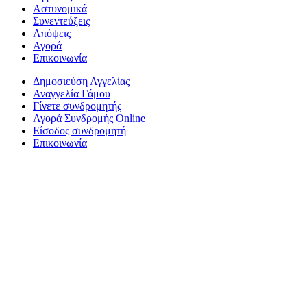
Αστυνομικά
Συνεντεύξεις
Απόψεις
Αγορά
Επικοινωνία
Δημοσιεύση Αγγελίας
Αναγγελία Γάμου
Γίνετε συνδρομητής
Αγορά Συνδρομής Online
Είσοδος συνδρομητή
Επικοινωνία