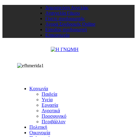
Δημοσιεύση Αγγελίας
Αναγγελία Γάμου
Γίνετε συνδρομητής
Αγορά Συνδρομής Online
Είσοδος συνδρομητή
Επικοινωνία
Κοινωνία
Παιδεία
Υγεία
Εργασία
Αγροτικά
Προσφυγικό
Περιβάλλον
Πολιτική
Οικονομία