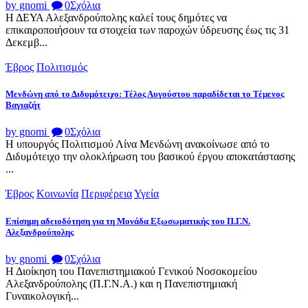
by gnomi
0
Σχόλια
Η ΔΕΥΑ Αλεξανδρούπολης καλεί τους δημότες να
επικαιροποιήσουν τα στοιχεία των παροχών ύδρευσης έως τις 31
Δεκεμβ...
Έβρος
Πολιτισμός
Μενδώνη από το Διδυμότειχο: Τέλος Αυγούστου παραδίδεται το Τέμενος
Βαγιαζήτ
by gnomi
0
Σχόλια
Η υπουργός Πολιτισμού Λίνα Μενδώνη ανακοίνωσε από το
Διδυμότειχο την ολοκλήρωση του βασικού έργου αποκατάστασης
...
Έβρος
Κοινωνία
Περιφέρεια
Υγεία
Επίσημη αδειοδότηση για τη Μονάδα Εξωσωματικής του Π.Γ.Ν.
Αλεξανδρούπολης
by gnomi
0
Σχόλια
Η Διοίκηση του Πανεπιστημιακού Γενικού Νοσοκομείου
Αλεξανδρούπολης (Π.Γ.Ν.Α.) και η Πανεπιστημιακή
Γυναικολογική...