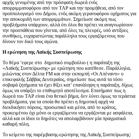
αρχής γενομένης από την πρόσφατη δωρεά ενός
απορριμματοφόρου από τον ΤΑΡ και την προμήθεια, από τον
προϋπολογισμό του Δήμου, ενός ακόμη γερανοφόρου οχήματος για
την αποκομιδή των απορριμμάτων. Σημείωσε ακόμη πως
προβλήματα υπάρχουν, αλλά ότι όλοι θα πρέπει να αναγνωρίσουν
την προσπάθεια που γίνεται, από όλες τις πλευρές, υπό αντίξοες
συνθήκες, ευχαριστώντας παράλληλα τους εργαζόμενους που
δίνουν τον δικό τους αγώνα.
Η ερώτηση της Λαϊκής Συσπείρωσης
Το θέμα ‘εφερε στο δημοτικό συμβούλιο ( η παράταξη της
«Λαϊκής Συσπείρωσης» με ερώτηση που κατέθεσε. Παράλληλα,
μιλώντας στον Δέλτα FM και στην εκπομπή «Οι Απέναντι» ο
επικεφαλής Σάββας Δευτεραίος, σημείωσε πως αυτά τα τόσο
σοβαρά ζητήματα τα έχει θίξει κατ’ επανάληψη η παράταξη, δίχως
όμως να υπάρξει το επιθυμητό αποτέλεσμα. Επισήμανε πως η
δωρεά του ΤΑΡ είναι ένα θετικό βήμα, δεν λύνει όμως τα τεράστια
προβλήματα, για τα οποία θα πρέπει η δημοτική αρχή να
διεκδικήσει πόρους, προσωπικό και μέσα, από το κράτος,
προκειμένου όχι μόνο οι εργαζόμενοι να εργάζονται με ασφάλεια,
αλλά και οι ίδιοι οι δημότες να απολαμβάνουν μία πραγματικά
καθαρή πόλη.
Το κείμενο της παρέμβασης-ερώτησης της Λαϊκής Συσπείρωσης: