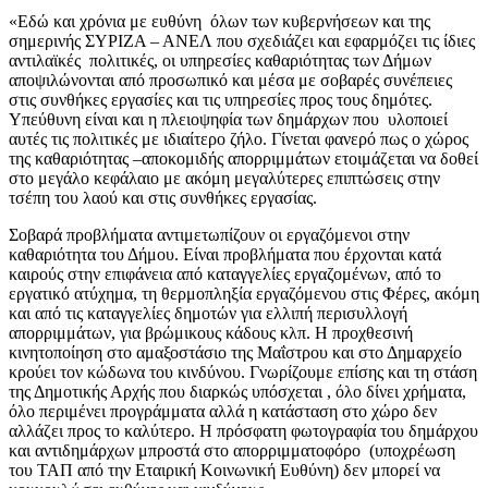
«Εδώ και χρόνια με ευθύνη όλων των κυβερνήσεων και της
σημερινής ΣΥΡΙΖΑ – ΑΝΕΛ που σχεδιάζει και εφαρμόζει τις ίδιες
αντιλαϊκές πολιτικές, οι υπηρεσίες καθαριότητας των Δήμων
αποψιλώνονται από προσωπικό και μέσα με σοβαρές συνέπειες
στις συνθήκες εργασίες και τις υπηρεσίες προς τους δημότες.
Υπεύθυνη είναι και η πλειοψηφία των δημάρχων που υλοποιεί
αυτές τις πολιτικές με ιδιαίτερο ζήλο. Γίνεται φανερό πως ο χώρος
της καθαριότητας –αποκομιδής απορριμμάτων ετοιμάζεται να δοθεί
στο μεγάλο κεφάλαιο με ακόμη μεγαλύτερες επιπτώσεις στην
τσέπη του λαού και στις συνθήκες εργασίας.
Σοβαρά προβλήματα αντιμετωπίζουν οι εργαζόμενοι στην
καθαριότητα του Δήμου. Είναι προβλήματα που έρχονται κατά
καιρούς στην επιφάνεια από καταγγελίες εργαζομένων, από το
εργατικό ατύχημα, τη θερμοπληξία εργαζόμενου στις Φέρες, ακόμη
και από τις καταγγελίες δημοτών για ελλιπή περισυλλογή
απορριμμάτων, για βρώμικους κάδους κλπ. Η προχθεσινή
κινητοποίηση στο αμαξοστάσιο της Μαΐστρου και στο Δημαρχείο
κρούει τον κώδωνα του κινδύνου. Γνωρίζουμε επίσης και τη στάση
της Δημοτικής Αρχής που διαρκώς υπόσχεται , όλο δίνει χρήματα,
όλο περιμένει προγράμματα αλλά η κατάσταση στο χώρο δεν
αλλάζει προς το καλύτερο. Η πρόσφατη φωτογραφία του δημάρχου
και αντιδημάρχων μπροστά στο απορριμματοφόρο (υποχρέωση
του ΤΑΠ από την Εταιρική Κοινωνική Ευθύνη) δεν μπορεί να