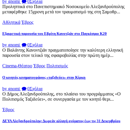
by gnomi
0
Σχόλια
Προληπτικά στο Πανεπιστημιακό Νοσοκομείο Αλεξανδρούπολης
μεταφέρθηκε 15χρονη μετά τον τραυματισμό της στη Σαμοθρ...
Αθλητικά
Έβρος
Εξαιρετική παρουσία του Εβρίτη Κανοτζιάν στο Παγκόσμιο Κ20
by gnomi
0
Σχόλια
Ο Βαλάντης Κανοντζιάν πραγματοποίησε την καλύτερη ελληνική
παρουσία στον τελικό της σφαιροβολίας στην πρώτη ημέρ...
Cinema-Θέατρο
Έβρος
Πολιτισμός
Ο κινητός κινηματογράφος «ταξιδεύει» στην Κίρκη
by gnomi
0
Σχόλια
Ο Δήμος Αλεξανδρούπολης, στο πλαίσιο του προγράμματος «Ο
Πολιτισμός Ταξιδεύει», σε συνεργασία με τον κινητό θερι...
Έβρος
ΔΕΥΑ Αλεξανδρούπολης: Δωρεάν αλλαγή ονόματος έως τις 31 Δεκεμβρίου