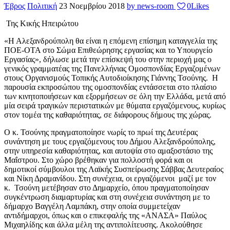
Έβρος
Πολιτική
23 Νοεμβρίου 2018
by news-room
0
Likes
Της Κικής Ηπειρώτου
«Η Αλεξανδρούπολη θα είναι η επόμενη επίσημη καταγγελία της
ΠΟΕ-ΟΤΑ στο Σώμα Επιθεώρησης εργασίας και το Υπουργείο
Εργασίας», δήλωσε μετά την επίσκεψή του στην περιοχή μας ο
γενικός γραμματέας της Πανελλήνιας Ομοσπονδίας Εργαζομένων
στους Οργανισμούς Τοπικής Αυτοδιοίκησης Γιάννης Τσούνης. Η
παρουσία εκπροσώπου της ομοσπονδίας εντάσσεται στο πλαίσιο
των κινητοποιήσεων και εξορμήσεων σε όλη την Ελλάδα, μετά από
μία σειρά τραγικών περιστατικών με θύματα εργαζόμενους, κυρίως
στον τομέα της καθαριότητας, σε διάφορους δήμους της χώρας.
Ο κ. Τσούνης πραγματοποίησε νωρίς το πρωί της Δευτέρας
συνάντηση με τους εργαζόμενους του Δήμου Αλεξανδρούπολης,
στην υπηρεσία καθαριότητας, και αυτοψία στο αμαξοστάσιο της
Μαΐστρου. Στο χώρο βρέθηκαν για πολλοστή φορά και οι
δημοτικοί σύμβουλοι της Λαϊκής Συσπείρωσης Σάββας Δευτεραίος
και Νίκη Δραμανίδου. Στη συνέχεια, οι εργαζόμενοι μαζί με τον
κ. Τσούνη μετέβησαν στο Δημαρχείο, όπου πραγματοποίησαν
συγκέντρωση διαμαρτυρίας και στη συνέχεια συνάντηση με το
δήμαρχο Βαγγέλη Λαμπάκη, στην οποία συμμετείχαν
αντιδήμαρχοι, όπως και ο επικεφαλής της «ΑΝΑΣΑ» Παύλος
Μιχαηλίδης και άλλα μέλη της αντιπολίτευσης. Ακολούθησε