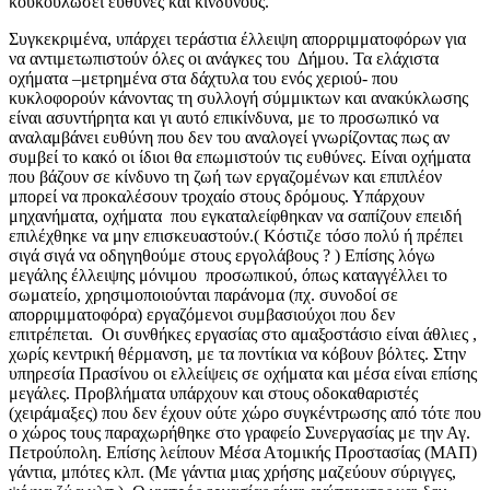
κουκουλώσει ευθύνες και κινδύνους.
Συγκεκριμένα, υπάρχει τεράστια έλλειψη απορριμματοφόρων για
να αντιμετωπιστούν όλες οι ανάγκες του Δήμου. Τα ελάχιστα
οχήματα –μετρημένα στα δάχτυλα του ενός χεριού- που
κυκλοφορούν κάνοντας τη συλλογή σύμμικτων και ανακύκλωσης
είναι ασυντήρητα και γι αυτό επικίνδυνα, με το προσωπικό να
αναλαμβάνει ευθύνη που δεν του αναλογεί γνωρίζοντας πως αν
συμβεί το κακό οι ίδιοι θα επωμιστούν τις ευθύνες. Είναι οχήματα
που βάζουν σε κίνδυνο τη ζωή των εργαζομένων και επιπλέον
μπορεί να προκαλέσουν τροχαίο στους δρόμους. Υπάρχουν
μηχανήματα, οχήματα που εγκαταλείφθηκαν να σαπίζουν επειδή
επιλέχθηκε να μην επισκευαστούν.( Κόστιζε τόσο πολύ ή πρέπει
σιγά σιγά να οδηγηθούμε στους εργολάβους ? ) Επίσης λόγω
μεγάλης έλλειψης μόνιμου προσωπικού, όπως καταγγέλλει το
σωματείο, χρησιμοποιούνται παράνομα (πχ. συνοδοί σε
απορριμματοφόρα) εργαζόμενοι συμβασιούχοι που δεν
επιτρέπεται. Οι συνθήκες εργασίας στο αμαξοστάσιο είναι άθλιες ,
χωρίς κεντρική θέρμανση, με τα ποντίκια να κόβουν βόλτες. Στην
υπηρεσία Πρασίνου οι ελλείψεις σε οχήματα και μέσα είναι επίσης
μεγάλες. Προβλήματα υπάρχουν και στους οδοκαθαριστές
(χειράμαξες) που δεν έχουν ούτε χώρο συγκέντρωσης από τότε που
ο χώρος τους παραχωρήθηκε στο γραφείο Συνεργασίας με την Αγ.
Πετρούπολη. Επίσης λείπουν Μέσα Ατομικής Προστασίας (ΜΑΠ)
γάντια, μπότες κλπ. (Με γάντια μιας χρήσης μαζεύουν σύριγγες,