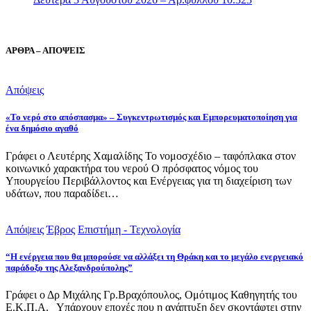
ΑΡΘΡΑ – ΑΠΟΨΕΙΣ
Απόψεις
«Το νερό στο απόσπασμα» – Συγκεντρωτισμός και Εμπορευματοποίηση για
ένα δημόσιο αγαθό
Γράφει ο Λευτέρης Χαμαλίδης Το νομοσχέδιο – ταφόπλακα στον
κοινωνικό χαρακτήρα του νερού Ο πρόσφατος νόμος του
Υπουργείου Περιβάλλοντος και Ενέργειας για τη διαχείριση των
υδάτων, που παραδίδει…
Απόψεις
Έβρος
Επιστήμη - Τεχνολογία
“Η ενέργεια που θα μπορούσε να αλλάξει τη Θράκη και το μεγάλο ενεργειακό
παράδοξο της Αλεξανδρούπολης”
Γράφει ο Δρ Μιχάλης Γρ.Βραχόπουλος, Ομότιμος Καθηγητής του
Ε.Κ.Π.Α. Υπάρχουν εποχές που η ανάπτυξη δεν σκοντάφτει στην