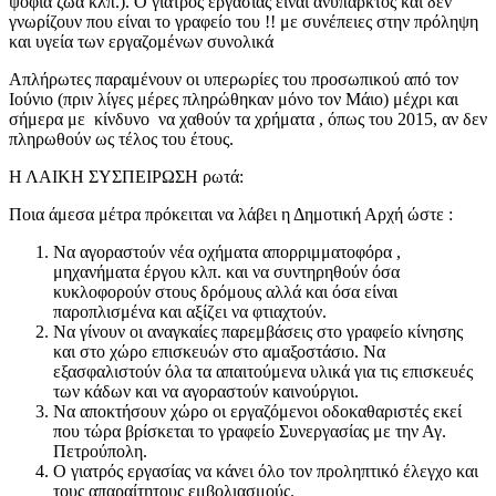
ψόφια ζώα κλπ.). Ο γιατρός εργασίας είναι ανύπαρκτος και δεν
γνωρίζουν που είναι το γραφείο του !! με συνέπειες στην πρόληψη
και υγεία των εργαζομένων συνολικά
Απλήρωτες παραμένουν οι υπερωρίες του προσωπικού από τον
Ιούνιο (πριν λίγες μέρες πληρώθηκαν μόνο τον Μάιο) μέχρι και
σήμερα με κίνδυνο να χαθούν τα χρήματα , όπως του 2015, αν δεν
πληρωθούν ως τέλος του έτους.
Η ΛΑΙΚΗ ΣΥΣΠΕΙΡΩΣΗ ρωτά:
Ποια άμεσα μέτρα πρόκειται να λάβει η Δημοτική Αρχή ώστε :
Να αγοραστούν νέα οχήματα απορριμματοφόρα ,
μηχανήματα έργου κλπ. και να συντηρηθούν όσα
κυκλοφορούν στους δρόμους αλλά και όσα είναι
παροπλισμένα και αξίζει να φτιαχτούν.
Να γίνουν οι αναγκαίες παρεμβάσεις στο γραφείο κίνησης
και στο χώρο επισκευών στο αμαξοστάσιο. Να
εξασφαλιστούν όλα τα απαιτούμενα υλικά για τις επισκευές
των κάδων και να αγοραστούν καινούργιοι.
Να αποκτήσουν χώρο οι εργαζόμενοι οδοκαθαριστές εκεί
που τώρα βρίσκεται το γραφείο Συνεργασίας με την Αγ.
Πετρούπολη.
Ο γιατρός εργασίας να κάνει όλο τον προληπτικό έλεγχο και
τους απαραίτητους εμβολιασμούς.