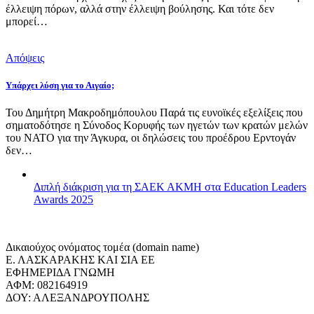
έλλειψη πόρων, αλλά στην έλλειψη βούλησης. Και τότε δεν
μπορεί…
Απόψεις
Υπάρχει λύση για το Αιγαίο;
Του Δημήτρη Μακροδημόπουλου Παρά τις ευνοϊκές εξελίξεις που
σηματοδότησε η Σύνοδος Κορυφής των ηγετών των κρατών μελών
του ΝΑΤΟ για την Άγκυρα, οι δηλώσεις του προέδρου Ερντογάν
δεν…
Διπλή διάκριση για τη ΣΑΕΚ ΑΚΜΗ στα Education Leaders
Awards 2025
Δικαιούχος ονόματος τομέα (domain name)
Ε. ΛΑΣΚΑΡΑΚΗΣ ΚΑΙ ΣΙΑ ΕΕ
ΕΦΗΜΕΡΙΔΑ ΓΝΩΜΗ
ΑΦΜ: 082164919
ΔΟΥ: ΑΛΕΞΑΝΔΡΟΥΠΟΛΗΣ