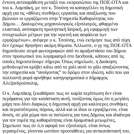
έντονη αντιπαράθεση μεταξύ του εκπροσώπου της ΠΟΕ-ΟΤΑ και
του κ. Λαμπάκη, με τον κ. Τσούνη να καταγγέλλει τη δημοτική
αρχή για τις «άθλιες συνθήκες εργασίας και απαξίωσης που
βιώνουν οι εργαζόμενοι στην Υπηρεσία Καθαριότητας του
Δήμου… Διαλυμένος μηχανολογικός εξοπλισμός, φθαρμένα
ελαστικά, ανύπαρκτη προληπτική Ιατρική, μη εφαρμογή των
στοιχειωδών μέτρων για την υγιεινή και ασφάλεια των
εργαζομένων», ανέφερε ο κ. Τσούνης, ενώ εκτίμησε πως από τύχη
δεν έχουμε θρηνήσει ακόμη θύματα. Άλλωστε, ο γγ της ΠΟΕ-ΟΤΑ
δημοσίευσε σειρά φωτογραφιών από το αμαξοστάσιο του Δήμου
στον προσωπικό του λογαριασμό στο facebook, κάποιες από τις
οποίες δημοσιεύουμε σήμερα. Όπως σημείωσε, η Διοίκηση
μεθοδευμένα κρύβει κάτω από το χαλί αυτό το χάλι απαξιώνοντας
την υπηρεσία και “ανοίγοντας” το δρόμο στον ιδιώτη, κάτι που για
πολλοστή φορά αρνήθηκε κατηγορηματικά ο δήμαρχος
Αλεξανδρούπολης.
Ο κ. Λαμπάκης ξεκαθάρισε πως σε καμία περίπτωση δεν είναι
περήφανος για την κατάσταση αυτή, τονίζοντας όμως ότι η μεγάλη
μάχη που δίνει διαρκώς η δημοτική αρχή για καλύτερες συνθήκες
και περισσότερους πόρους, αλλά και οι ίδιοι οι εργαζόμενοι, είναι
άνιση, σε μία χώρα που οι πιστώσεις για τους Δήμους και ιδιαίτερα
για τον τομέα της καθαριότητας είναι δραματικά μειωμένες.
Σημείωσε πως σε ό,τι αφορά τον εξοπλισμό, είναι όντως
γερασμένος, γίνονται ωστόσο προσπάθειες για αντικατάστασή του,