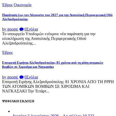
Έβρος
Οικονομία
Παράταση έως τον Αύγουστο του 2027 για την Ανατολική Περιφερειακή Οδό
Αλεξανδρούπολης
by gnomi
0
Σχόλια
Το υπουργείο Υποδομών ενέκρινε νέα παράταση για την
ολοκλήρωση της Ανατολικής Περιφερειακής Οδού
Αλεξανδρούπολης...
Έβρος
Επιτροπή Ειρήνης Αλεξανδρούπολης: 81 χρόνια από τη ρίψη ατομικών
βομβών σε Χιροσίμα και Ναγκασάκι
by gnomi
0
Σχόλια
Επιτροπή Ειρήνης Αλεξανδρούπολης: 81 ΧΡΟΝΙΑ ΑΠΟ ΤΗ ΡΙΨΗ
ΤΩΝ ΑΤΟΜΙΚΩΝ ΒΟΜΒΩΝ ΣΕ ΧΙΡΟΣΙΜΑ ΚΑΙ
ΝΑΓΚΑΣΑΚΙ Την Τετάρτ...
ΨΗΦΙΑΚΗ ΕΚΔΟΣΗ
Δευτέρα 3 Αυγούστου 2026 – Αρ.φύλλου 10.323