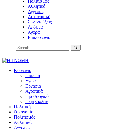
Πολιτισμός
Αθλητικά
Αγγελίες
Αστυνομικά
Συνεντεύξεις
Απόψεις
Αγορά
Επικοινωνία
Κοινωνία
Παιδεία
Υγεία
Εργασία
Αγροτικά
Προσφυγικό
Περιβάλλον
Πολιτική
Οικονομία
Πολιτισμός
Αθλητικά
Αγγελίες